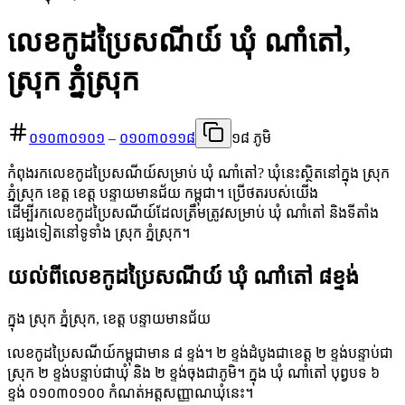
លេខកូដប្រៃសណីយ៍ ឃុំ ណាំតៅ,
ស្រុក ភ្នំស្រុក
០១០៣០១០១
–
០១០៣០១១៨
១៨ ភូមិ
កំពុងរកលេខកូដប្រៃសណីយ៍សម្រាប់ ឃុំ ណាំតៅ? ឃុំនេះស្ថិតនៅក្នុង ស្រុក
ភ្នំស្រុក ខេត្ត ខេត្ត បន្ទាយមានជ័យ កម្ពុជា។ ប្រើថតរបស់យើង
ដើម្បីរកលេខកូដប្រៃសណីយ៍ដែលត្រឹមត្រូវសម្រាប់ ឃុំ ណាំតៅ និងទីតាំង
ផ្សេងទៀតនៅទូទាំង ស្រុក ភ្នំស្រុក។
យល់ពីលេខកូដប្រៃសណីយ៍ ឃុំ ណាំតៅ ៨ខ្ទង់
ក្នុង ស្រុក ភ្នំស្រុក, ខេត្ត បន្ទាយមានជ័យ
លេខកូដប្រៃសណីយ៍កម្ពុជាមាន ៨ ខ្ទង់។ ២ ខ្ទង់ដំបូងជាខេត្ត ២ ខ្ទង់បន្ទាប់ជា
ស្រុក ២ ខ្ទង់បន្ទាប់ជាឃុំ និង ២ ខ្ទង់ចុងជាភូមិ។ ក្នុង ឃុំ ណាំតៅ បុព្វបទ ៦
ខ្ទង់ ០១០៣០១០០ កំណត់អត្តសញ្ញាណឃុំនេះ។