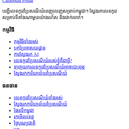
Cambodia
Postal
បញ្ជីលេខកូដប្រៃសណីយ៍ពេញលេញសម្រាប់កម្ពុជា។ ស្វែងរកលេខកូដ
សម្រាប់ទីតាំងណាមួយយ៉ាងរហ័ស និងជាក់លាក់។
កម្មវិធី
កម្មវិធីទាំងអស់
បកប្រែអាសយដ្ឋាន
ការស្វែងរក AI
លេខកូដប្រៃសណីយ៍របស់ខ្ញុំគឺជាអ្វី?
ទាញយកលេខកូដប្រៃសណីយ៍អាចបោះពុម្ភ
ស្វែងរកការិយាល័យប្រៃសណីយ៍
ធនធាន
លេខកូដប្រៃសណីយ៍ទាំងអស់
ស្វែងរកការិយាល័យប្រៃសណីយ៍
ផែនទីកម្ពុជា
រកមើលខេត្ត
ថ្ងៃបុណ្យជាតិ