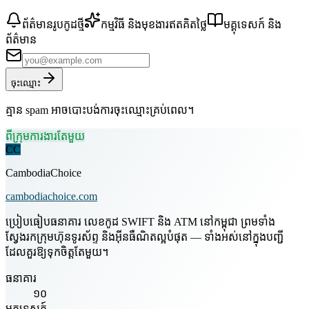
ព័ត៌មានរូបកូដថ្មី
កម្មវិធី និងមុខងារឥតគិតថ្លៃ
មគ្គុទេសក៍ និង
ព័ត៌មាន
ចុះឈ្មោះ
គ្មាន spam អាចបោះបង់ការចុះឈ្មោះគ្រប់ពេល។
ពីក្រុមការងារតែមួយ
CC
CambodiaChoice
cambodiachoice.com
ប្រៀបធៀបធនាគារ លេខកូដ SWIFT និង ATM នៅកម្ពុជា ព្រមទាំង
ស្វែងរកក្រុមហ៊ុនទូរស័ព្ទ និងអ៊ីនធឺណិតល្អបំផុត — ទាំងអស់នៅក្នុងបញ្ជី
ដែលគួរឱ្យទុកចិត្តតែមួយ។
ធនាគារ
១០
មគ្គុទ្ទេសក៍