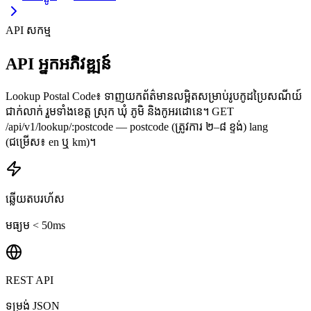
API សកម្ម
API អ្នកអភិវឌ្ឍន៍
Lookup Postal Code៖ ទាញយកព័ត៌មានលម្អិតសម្រាប់រូបកូដប្រៃសណីយ៍
ជាក់លាក់ រួមទាំងខេត្ត ស្រុក ឃុំ ភូមិ និងកូអរដោនេ។ GET
/api/v1/lookup/:postcode — postcode (ត្រូវការ ២–៨ ខ្ទង់) lang
(ជម្រើស៖ en ឬ km)។
ឆ្លើយតបរហ័ស
មធ្យម < 50ms
REST API
ទម្រង់ JSON