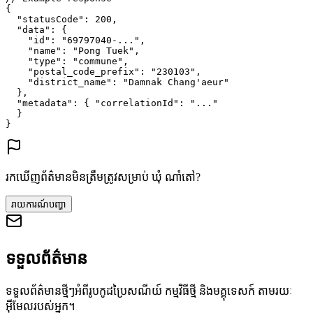
{
"statusCode"
: 
200
,
"data"
: {
"id"
: 
"69797040-..."
,
"name"
: 
"Pong Tuek"
,
"type"
: 
"commune"
,
"postal_code_prefix"
: 
"230103"
,
"district_name"
: 
"Damnak Chang'aeur"
},
"metadata"
: {
"correlationId"
: 
"..."
}
}
រកឃើញព័ត៌មានមិនត្រឹមត្រូវសម្រាប់ ឃុំ ណាំតៅ?
រាយការណ៍បញ្ហា
ទទួលព័ត៌មាន
ទទួលព័ត៌មានថ្មីៗអំពីរូបកូដប្រៃសណីយ៍ កម្មវិធីថ្មី និងមគ្គុទេសក៍ តាមរយៈ
អ៊ីមែលរបស់អ្នក។