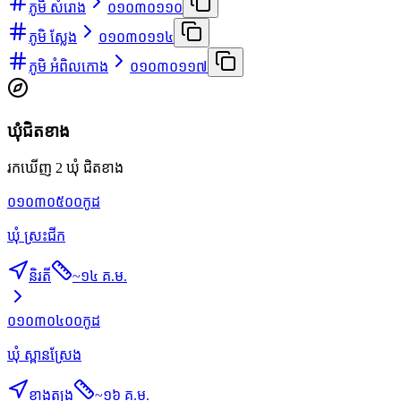
ភូមិ សំរោង
០១០៣០១១០
ភូមិ ស្លែង
០១០៣០១១៤
ភូមិ អំពិលកោង
០១០៣០១១៧
ឃុំជិតខាង
រកឃើញ 2 ឃុំ ជិតខាង
០១០៣០៥០០
កូដ
ឃុំ ស្រះជីក
និរតី
~
១៤ គ.ម.
០១០៣០៤០០
កូដ
ឃុំ ស្ពានស្រែង
ខាងត្បូង
~
១៦ គ.ម.