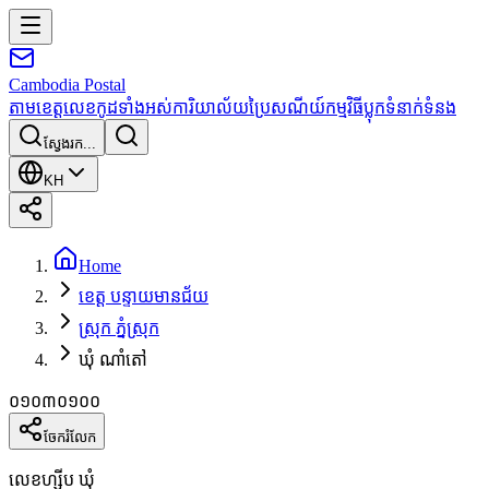
Cambodia
Postal
តាមខេត្ត
លេខកូដទាំងអស់
ការិយាល័យប្រៃសណីយ៍
កម្មវិធី
ប្លុក
ទំនាក់ទំនង
ស្វែងរក...
KH
Home
ខេត្ត បន្ទាយមានជ័យ
ស្រុក ភ្នំស្រុក
ឃុំ ណាំតៅ
០១០៣០១០០
ចែករំលែក
លេខហ្ស៊ីប ឃុំ