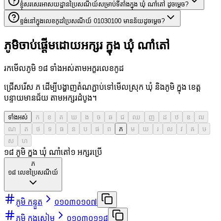
ខ្ញុំសរសេរអាសយដ្ឋានប្រៃសណីយ៍សម្រាប់ទីតាំងក្នុង ឃុំ ណាំតៅ ដូចម្តេច?
ខ្ទង់នៅក្នុងលេខកូដប្រៃសណីយ៍ 01030100 មានន័យដូចម្តេច?
ភូមិចាប់ផ្តើមដោយអក្សរ ក្នុង ឃុំ ណាំតៅ
រកមើលភូមិ ១៨ ទាំងអស់តាមអក្ខរលេខកូដ
ជ្រើសរើស ភ ដើម្បីបង្ហាញតំណភ្ជាប់ទៅមើលស្រុក ឃុំ និងភូមិ ក្នុង ខេត្ត
បន្ទាយមានជ័យ តាមអក្សរដំបូង។
ទាំងអស់
ក
ខ
គ
ឃ
ង
ច
ឆ
ជ
ឈ
ញ
ដ
ឋ
ឌ
ឍ
ណ
ត
ថ
ទ
ធ
ន
ប
ផ
ព
ភ
ម
យ
រ
ល
វ
ឝ
ឞ
ស
ហ
១៨ ភូមិ ក្នុង ឃុំ ណាំតៅ
១
អក្សរប្រើ
ភ
១៨
លេខប្រៃសណីយ៍
ភូមិ កន្ទួត
០១០៣០១០៧
ភូមិ កុងសៀម
០១០៣០១១៨