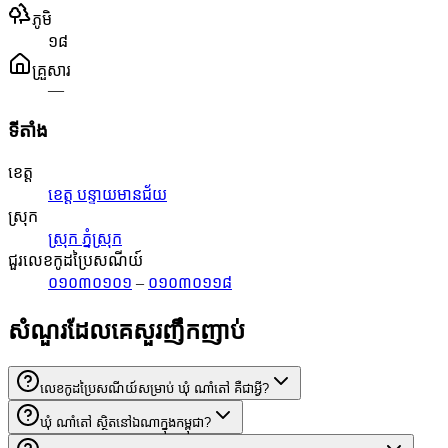
ភូមិ
១៨
គ្រួសារ
—
ទីតាំង
ខេត្ត
ខេត្ត បន្ទាយមានជ័យ
ស្រុក
ស្រុក ភ្នំស្រុក
ជួរលេខកូដប្រៃសណីយ៍
០១០៣០១០១
–
០១០៣០១១៨
សំណួរដែលគេសួរញឹកញាប់
លេខកូដប្រៃសណីយ៍សម្រាប់ ឃុំ ណាំតៅ គឺជាអ្វី?
ឃុំ ណាំតៅ ស្ថិតនៅឯណាក្នុងកម្ពុជា?