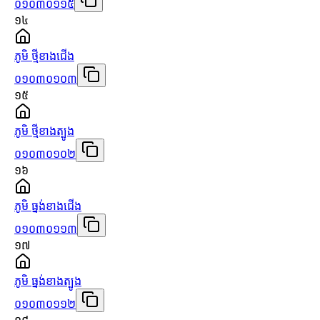
០១០៣០១១៥
១៤
ភូមិ ថ្មីខាងជើង
០១០៣០១០៣
១៥
ភូមិ ថ្មីខាងត្បូង
០១០៣០១០២
១៦
ភូមិ ធ្នង់ខាងជើង
០១០៣០១១៣
១៧
ភូមិ ធ្នង់ខាងត្បូង
០១០៣០១១២