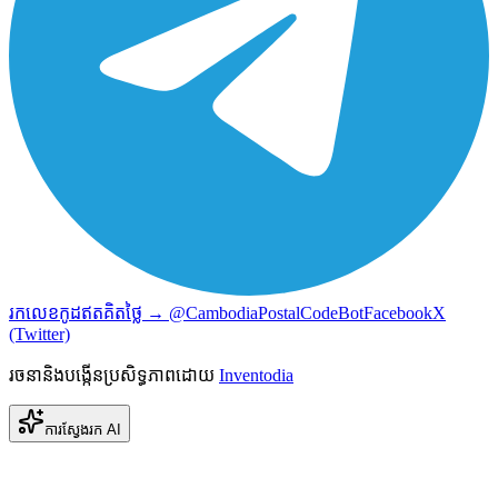
រកលេខកូដឥតគិតថ្លៃ → @CambodiaPostalCodeBot
Facebook
X
(Twitter)
រចនានិងបង្កើនប្រសិទ្ធភាពដោយ
Inventodia
ការស្វែងរក AI