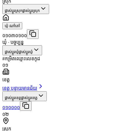
ស្រុក
ផ្លាស់ប្តូរស្រុក
ផ្លាស់ប្តូរស្រុក
ឃុំ ណាំតៅ
០១០៣០១០០
ឃុំ
· បច្ចុប្បន្ន
ផ្លាស់ប្តូរឃុំ
ផ្លាស់ប្តូរឃុំ
#
កម្រិត
ឈ្មោះ
លេខកូដ
០១
ខេត្ត
ខេត្ត បន្ទាយមានជ័យ
ផ្លាស់ប្តូរខេត្ត
ផ្លាស់ប្តូរខេត្ត
០១០០០០
០២
ស្រុក