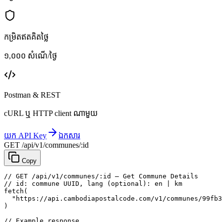
កម្រិតឥតគិតថ្លៃ
១,០០០ សំណើ/ថ្ងៃ
Postman & REST
cURL ឬ HTTP client ណាមួយ
យក API Key
ឯកសារ
GET /api/v1/communes/:id
Copy
// GET /api/v1/communes/:id — Get Commune Details
// id: commune UUID, lang (optional): en | km
fetch
(
"https://api.cambodiapostalcode.com/v1/communes/99fb3
)
// Example response