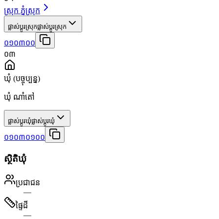
ស្រុក ភ្នំស្រុក
ផ្លាស់ប្តូរស្រុក
ផ្លាស់ប្តូរស្រុក
០១០៣០០
០៣
ឃុំ
(បច្ចុប្បន្ន)
ឃុំ ណាំតៅ
ផ្លាស់ប្តូរឃុំ
ផ្លាស់ប្តូរឃុំ
០១០៣០១០០
ស្ថិតិឃុំ
ប្រជាជន
—
ផ្ទៃដី
—