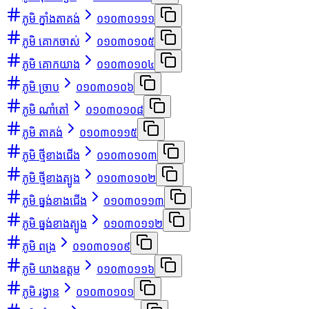
ភូមិ ក្នាំងតាគង់
០១០៣០១១១
ភូមិ គោកចាស់
០១០៣០១០៥
ភូមិ គោកយាង
០១០៣០១០៤
ភូមិ ច្រាប
០១០៣០១០៦
ភូមិ ណាំតៅ
០១០៣០១០៨
ភូមិ តាគង់
០១០៣០១១៥
ភូមិ ថ្មីខាងជើង
០១០៣០១០៣
ភូមិ ថ្មីខាងត្បូង
០១០៣០១០២
ភូមិ ធ្នង់ខាងជើង
០១០៣០១១៣
ភូមិ ធ្នង់ខាងត្បូង
០១០៣០១១២
ភូមិ ពង្រ
០១០៣០១០៩
ភូមិ យាងឧត្ដម
០១០៣០១១៦
ភូមិ រង្វាន
០១០៣០១០១