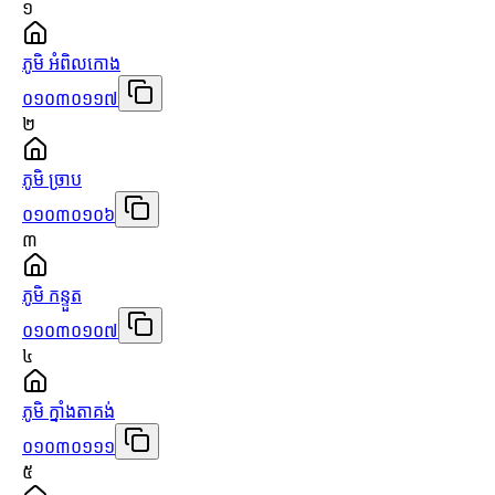
១
ភូមិ អំពិលកោង
០១០៣០១១៧
២
ភូមិ ច្រាប
០១០៣០១០៦
៣
ភូមិ កន្ទួត
០១០៣០១០៧
៤
ភូមិ ក្នាំងតាគង់
០១០៣០១១១
៥