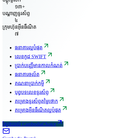
១៣+
បណ្តាញទូរស័ព្ទ
៤
ក្រុមហ៊ុនអ៊ីនធឺណិត
៧
ធនាគារល្អបំផុត
លេខកូដ SWIFT
ប្រាក់បញ្ញើមានកាលកំណត់
ធនាគារចល័ត
គណនាប្រាក់កម្ចី
បុព្វបទលេខទូរស័ព្ទ
គម្រោងទូរស័ព្ទតម្លៃថោក
គម្រោងអ៊ីនធឺណិតល្អបំផុត
ស្វែងយល់ CambodiaChoice