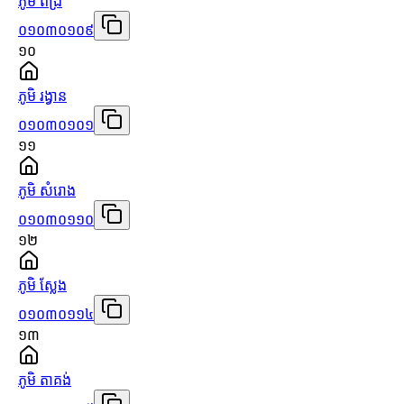
ភូមិ ពង្រ
០១០៣០១០៩
១០
ភូមិ រង្វាន
០១០៣០១០១
១១
ភូមិ សំរោង
០១០៣០១១០
១២
ភូមិ ស្លែង
០១០៣០១១៤
១៣
ភូមិ តាគង់