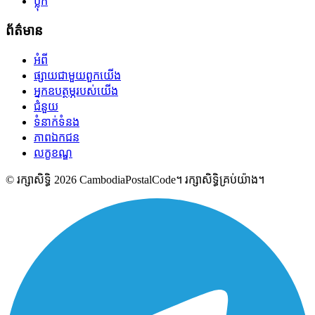
ប្លុក
ព័ត៌មាន
អំពី
ផ្សាយជាមួយពួកយើង
អ្នកឧបត្ថម្ភរបស់យើង
ជំនួយ
ទំនាក់ទំនង
ភាពឯកជន
លក្ខខណ្ឌ
© រក្សាសិទ្ធិ 2026 CambodiaPostalCode។ រក្សាសិទ្ធិគ្រប់យ៉ាង។