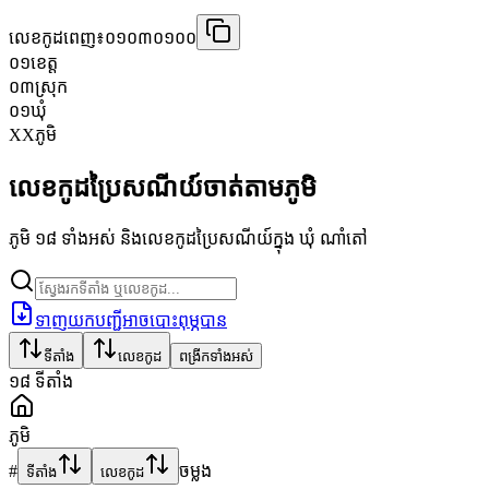
លេខកូដពេញ៖
០១០៣០១០០
០១
ខេត្ត
០៣
ស្រុក
០១
ឃុំ
XX
ភូមិ
លេខកូដប្រៃសណីយ៍ចាត់តាមភូមិ
ភូមិ ១៨ ទាំងអស់ និងលេខកូដប្រៃសណីយ៍ក្នុង ឃុំ ណាំតៅ
ទាញយកបញ្ជីអាចបោះពុម្ភបាន
ទីតាំង
លេខកូដ
ពង្រីកទាំងអស់
១៨
ទីតាំង
ភូមិ
#
ចម្លង
ទីតាំង
លេខកូដ