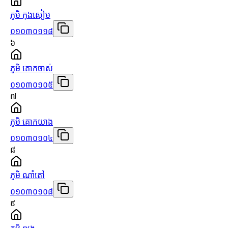
ភូមិ កុងសៀម
០១០៣០១១៨
៦
ភូមិ គោកចាស់
០១០៣០១០៥
៧
ភូមិ គោកយាង
០១០៣០១០៤
៨
ភូមិ ណាំតៅ
០១០៣០១០៨
៩