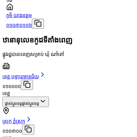
១៨
ភូមិ យាងឧត្ដម
០១០៣០១១៦
ឋានានុលេខកូដទីតាំងពេញ
ផ្លូវរដ្ឋបាលពេញសម្រាប់ ឃុំ ណាំតៅ
ខេត្ត បន្ទាយមានជ័យ
០១០០០០
ខេត្ត
ផ្លាស់ប្តូរខេត្ត
ផ្លាស់ប្តូរខេត្ត
ស្រុក ភ្នំស្រុក
០១០៣០០