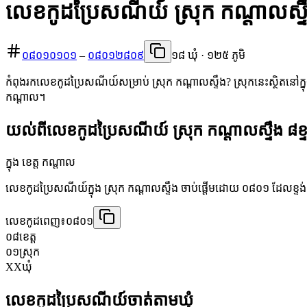
លេខកូដប្រៃសណីយ៍ ស្រុក កណ្ដាលស្ទឹ
០៨០១០១០១
–
០៨០១២៨០៩
១៨ ឃុំ · ១២៥ ភូមិ
កំពុងរកលេខកូដប្រៃសណីយ៍សម្រាប់ ស្រុក កណ្ដាលស្ទឹង? ស្រុកនេះស្ថិតនៅក្នុ
កណ្តាល។
យល់ពីលេខកូដប្រៃសណីយ៍ ស្រុក កណ្ដាលស្ទឹង ៨ខ្ទ
ក្នុង ខេត្ត កណ្តាល
លេខកូដប្រៃសណីយ៍ក្នុង ស្រុក កណ្ដាលស្ទឹង ចាប់ផ្តើមដោយ ០៨០១ ដែលខ្ទង់ពីរ
លេខកូដពេញ៖
០៨០១
០៨
ខេត្ត
០១
ស្រុក
XX
ឃុំ
លេខកូដប្រៃសណីយ៍ចាត់តាមឃុំ