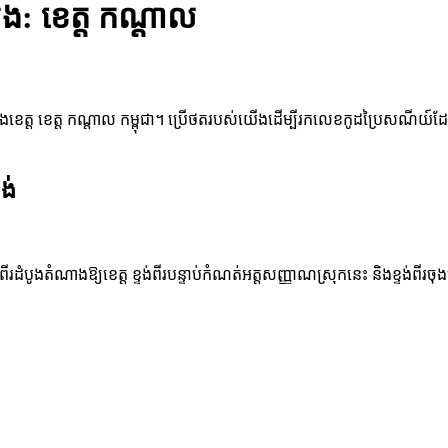
ង: ខេត្ត កណ្តាល
ងខេត្ត ខេត្ត កណ្តាល កម្ពុជា។ ប្រើថតរបស់យើងដើម្បីរកលេខកូដប្រៃសណីយ៍ដែលត
ង់
ដំបូងតំណាងឱ្យខេត្ត ខ្ទង់ពីរបន្ទាប់កំណត់អត្តសញ្ញាណស្រុកនេះ និងខ្ទង់ពីរ