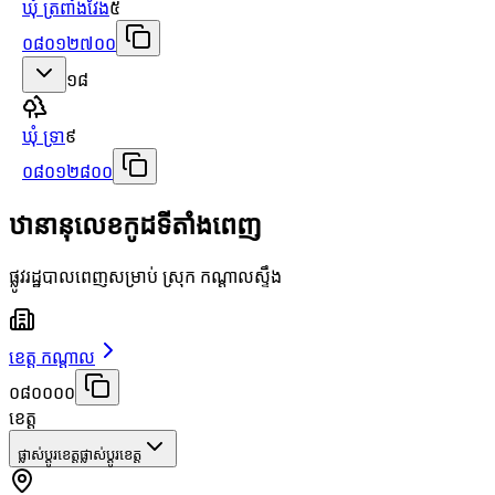
ឃុំ ត្រពាំងវែង
៥
០៨០១២៧០០
១៨
ឃុំ ទ្រា
៩
០៨០១២៨០០
ឋានានុលេខកូដទីតាំងពេញ
ផ្លូវរដ្ឋបាលពេញសម្រាប់ ស្រុក កណ្ដាលស្ទឹង
ខេត្ត កណ្តាល
០៨០០០០
ខេត្ត
ផ្លាស់ប្តូរខេត្ត
ផ្លាស់ប្តូរខេត្ត