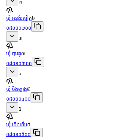
២
ឃុំ អន្លង់រមៀត
៦
០៨០១០២០០
៣
ឃុំ បារគូ
៧
០៨០១០៣០០
៤
ឃុំ បឹងខ្យាង
៥
០៨០១០៤០០
៥
ឃុំ ជើងកើប
៥
០៨០១០៥០០