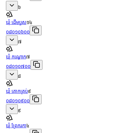
៦
ឃុំ ដើមឫស
១៤
០៨០១០៦០០
៧
ឃុំ កណ្ដោក
៧
០៨០១០៧០០
៨
ឃុំ គោកត្រប់
៩
០៨០១០៩០០
៩
ឃុំ ព្រែករកា
៤