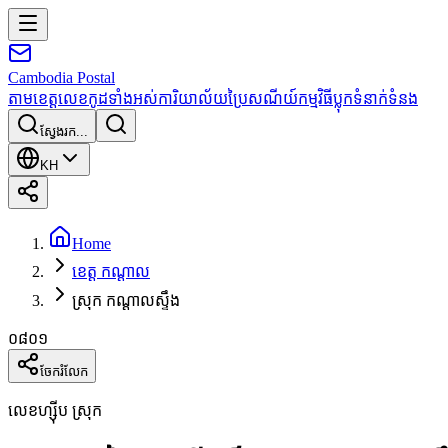
Cambodia
Postal
តាមខេត្ត
លេខកូដទាំងអស់
ការិយាល័យប្រៃសណីយ៍
កម្មវិធី
ប្លុក
ទំនាក់ទំនង
ស្វែងរក...
KH
Home
ខេត្ត កណ្តាល
ស្រុក កណ្ដាលស្ទឹង
០៨០១
ចែករំលែក
លេខហ្ស៊ីប ស្រុក