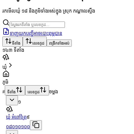
រកមើលឃុំ ១៨ និងភូមិទាំងអស់ក្នុង ស្រុក កណ្ដាលស្ទឹង
ទាញយកបញ្ជីអាចបោះពុម្ភបាន
ទីតាំង
លេខកូដ
ពង្រីកទាំងអស់
១៤៣
ទីតាំង
ឃុំ
ភូមិ
#
ចម្លង
ទីតាំង
លេខកូដ
១
ឃុំ អំពៅព្រៃ
៩
០៨០១០១០០