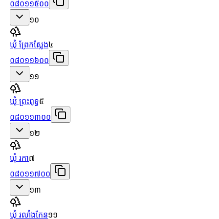
០៨០១១៥០០
១០
ឃុំ ព្រែកស្លែង
៤
០៨០១១៦០០
១១
ឃុំ ព្រះពុទ្ធ
៥
០៨០១១៣០០
១២
ឃុំ រកា
៧
០៨០១១៧០០
១៣
ឃុំ រលាំងកែន
១១