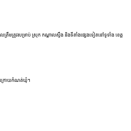
្រឹមត្រូវសម្រាប់ ស្រុក កណ្ដាលស្ទឹង និងទីតាំងផ្សេងទៀតនៅទូទាំង ខេត្ត
ចុងក្រោយកំណត់ឃុំ។