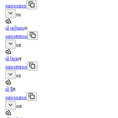
០៨០១១៨០០
១៤
ឃុំ សៀមរាប
៦
០៨០១២២០០
១៥
ឃុំ ត្បែង
៧
០៨០១២៥០០
១៦
ឃុំ ថ្មី
៥
០៨០១០៨០០
១៧