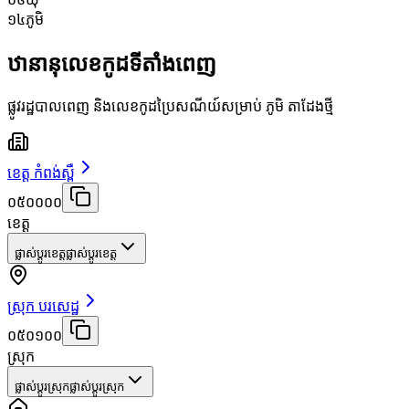
១៤
ភូមិ
ឋានានុលេខកូដទីតាំងពេញ
ផ្លូវរដ្ឋបាលពេញ និងលេខកូដប្រៃសណីយ៍សម្រាប់ ភូមិ តាដែងថ្មី
ខេត្ត កំពង់ស្ពឺ
០៥០០០០
ខេត្ត
ផ្លាស់ប្តូរខេត្ត
ផ្លាស់ប្តូរខេត្ត
ស្រុក បរសេដ្ឋ
០៥០១០០
ស្រុក
ផ្លាស់ប្តូរស្រុក
ផ្លាស់ប្តូរស្រុក