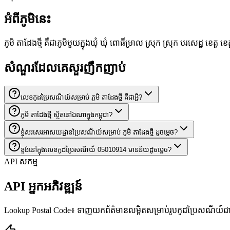
អំពីភូមិនេះ
ភូមិ តាដែងថ្មី គឺជាភូមិមួយក្នុងឃុំ ឃុំ ពោធិ៍ម្រាល ស្រុក ស្រុក បរសេដ្ឋ ខ
សំណួរដែលគេសួរញឹកញាប់
លេខកូដប្រៃសណីយ៍សម្រាប់ ភូមិ តាដែងថ្មី គឺជាអ្វី?
ភូមិ តាដែងថ្មី ស្ថិតនៅឯណាក្នុងកម្ពុជា?
ខ្ញុំសរសេរអាសយដ្ឋានប្រៃសណីយ៍សម្រាប់ ភូមិ តាដែងថ្មី ដូចម្តេច?
ខ្ទង់នៅក្នុងលេខកូដប្រៃសណីយ៍ 05010914 មានន័យដូចម្តេច?
API សកម្ម
API អ្នកអភិវឌ្ឍន៍
Lookup Postal Code៖ ទាញយកព័ត៌មានលម្អិតសម្រាប់រូបកូដប្រៃសណីយ៍ជាក់លាក