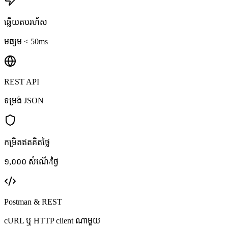
ឆ្លើយតបរហ័ស
មធ្យម < 50ms
REST API
ទម្រង់ JSON
កម្រិតឥតគិតថ្លៃ
១,០០០ សំណើ/ថ្ងៃ
Postman & REST
cURL ឬ HTTP client ណាមួយ