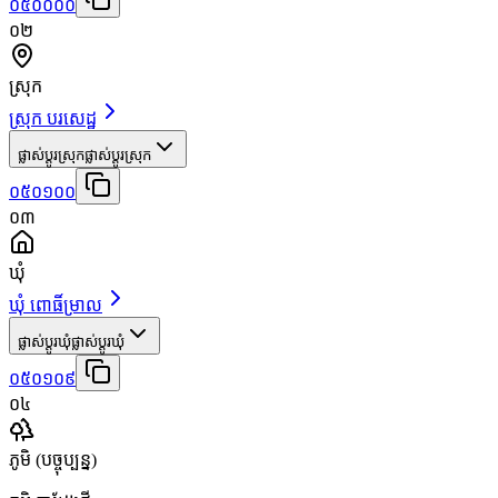
០៥០០០០
០២
ស្រុក
ស្រុក បរសេដ្ឋ
ផ្លាស់ប្តូរស្រុក
ផ្លាស់ប្តូរស្រុក
០៥០១០០
០៣
ឃុំ
ឃុំ ពោធិ៍ម្រាល
ផ្លាស់ប្តូរឃុំ
ផ្លាស់ប្តូរឃុំ
០៥០១០៩
០៤
ភូមិ
(បច្ចុប្បន្ន)