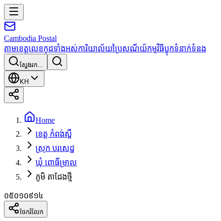
Cambodia
Postal
តាមខេត្ត
លេខកូដទាំងអស់
ការិយាល័យប្រៃសណីយ៍
កម្មវិធី
ប្លុក
ទំនាក់ទំនង
ស្វែងរក...
KH
Home
ខេត្ត កំពង់ស្ពឺ
ស្រុក បរសេដ្ឋ
ឃុំ ពោធិ៍ម្រាល
ភូមិ តាដែងថ្មី
០៥០១០៩១៤
ចែករំលែក