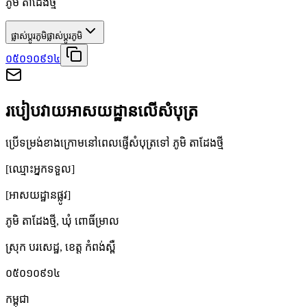
ភូមិ តាដែងថ្មី
ផ្លាស់ប្តូរភូមិ
ផ្លាស់ប្តូរភូមិ
០៥០១០៩១៤
របៀបវាយអាសយដ្ឋានលើសំបុត្រ
ប្រើទម្រង់ខាងក្រោមនៅពេលផ្ញើសំបុត្រទៅ ភូមិ តាដែងថ្មី
[ឈ្មោះអ្នកទទួល]
[អាសយដ្ឋានផ្លូវ]
ភូមិ តាដែងថ្មី
,
ឃុំ ពោធិ៍ម្រាល
ស្រុក បរសេដ្ឋ
,
ខេត្ត កំពង់ស្ពឺ
០៥០១០៩១៤
កម្ពុជា