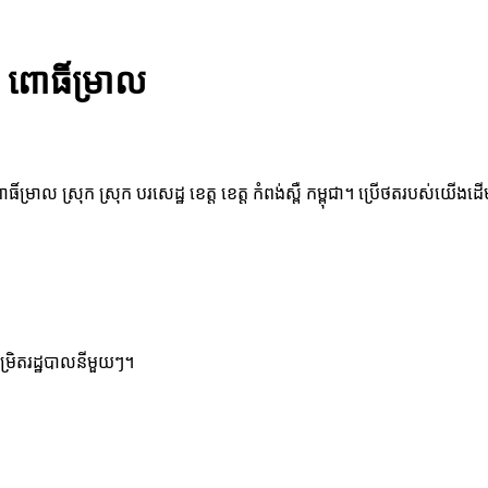
 ពោធិ៍ម្រាល
ធិ៍ម្រាល ស្រុក ស្រុក បរសេដ្ឋ ខេត្ត ខេត្ត កំពង់ស្ពឺ កម្ពុជា។ ប្រើថតរបស់យើងដ
ម្រិតរដ្ឋបាលនីមួយៗ។