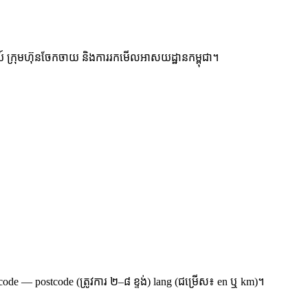
រៃសណីយ៍ ក្រុមហ៊ុនចែកចាយ និងការរកមើលអាសយដ្ឋានកម្ពុជា។
ode — postcode (ត្រូវការ ២–៨ ខ្ទង់) lang (ជម្រើស៖ en ឬ km)។