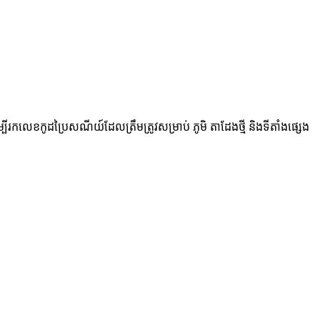
ើម្បីរកលេខកូដប្រៃសណីយ៍ដែលត្រឹមត្រូវសម្រាប់ ភូមិ តាដែងថ្មី និងទីតាំងផ្សេង