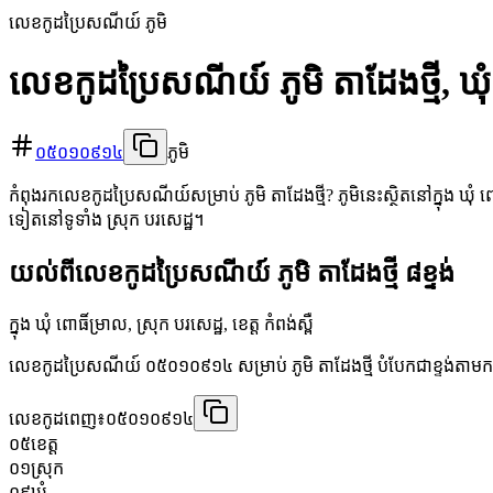
លេខកូដប្រៃសណីយ៍ ភូមិ
លេខកូដប្រៃសណីយ៍ ភូមិ តាដែងថ្មី, ឃុំ
០៥០១០៩១៤
ភូមិ
កំពុងរកលេខកូដប្រៃសណីយ៍សម្រាប់ ភូមិ តាដែងថ្មី? ភូមិនេះស្ថិតនៅក្នុង ឃុំ ពោ
ទៀតនៅទូទាំង ស្រុក បរសេដ្ឋ។
យល់ពីលេខកូដប្រៃសណីយ៍ ភូមិ តាដែងថ្មី ៨ខ្ទង់
ក្នុង ឃុំ ពោធិ៍ម្រាល, ស្រុក បរសេដ្ឋ, ខេត្ត កំពង់ស្ពឺ
លេខកូដប្រៃសណីយ៍ ០៥០១០៩១៤ សម្រាប់ ភូមិ តាដែងថ្មី បំបែកជាខ្ទង់តាមក
លេខកូដពេញ៖
០៥០១០៩១៤
០៥
ខេត្ត
០១
ស្រុក
០៩
ឃុំ