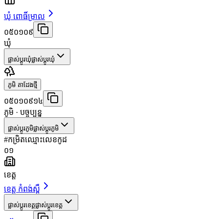
ឃុំ ពោធិ៍ម្រាល
០៥០១០៩
ឃុំ
ផ្លាស់ប្តូរឃុំ
ផ្លាស់ប្តូរឃុំ
ភូមិ តាដែងថ្មី
០៥០១០៩១៤
ភូមិ
· បច្ចុប្បន្ន
ផ្លាស់ប្តូរភូមិ
ផ្លាស់ប្តូរភូមិ
#
កម្រិត
ឈ្មោះ
លេខកូដ
០១
ខេត្ត
ខេត្ត កំពង់ស្ពឺ
ផ្លាស់ប្តូរខេត្ត
ផ្លាស់ប្តូរខេត្ត