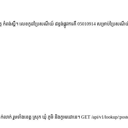
េត្ត ខេត្ត កំពង់ស្ពឺ។ លេខកូដប្រៃសណីយ៍ ៨ខ្ទង់ផ្លូវការគឺ 05010914 សម្រាប់ប្
់ រួមទាំងខេត្ត ស្រុក ឃុំ ភូមិ និងកូអរដោនេ។ GET /api/v1/lookup/:postc