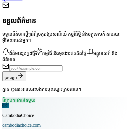
ទទួលព័ត៌មាន
ទទួលព័ត៌មានថ្មីៗអំពីរូបកូដប្រៃសណីយ៍ កម្មវិធីថ្មី និងមគ្គុទេសក៍ តាមរយៈ
អ៊ីមែលរបស់អ្នក។
ព័ត៌មានរូបកូដថ្មី
កម្មវិធី និងមុខងារឥតគិតថ្លៃ
មគ្គុទេសក៍ និង
ព័ត៌មាន
ចុះឈ្មោះ
គ្មាន spam អាចបោះបង់ការចុះឈ្មោះគ្រប់ពេល។
ពីក្រុមការងារតែមួយ
CC
CambodiaChoice
cambodiachoice.com