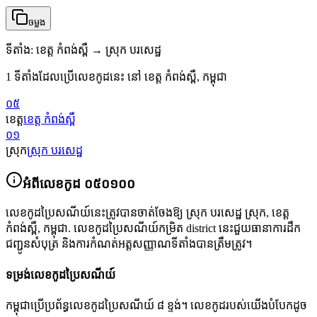
ចម្លង
ទីតាំង
:
ខេត្ត កំពង់ស្ពឺ → ស្រុក បរសេដ្ឋ
1 ទីតាំងដែលប្រើលេខកូដនេះ នៅ ខេត្ត កំពង់ស្ពឺ, កម្ពុជា
០៥
ខេត្ត
ខេត្ត កំពង់ស្ពឺ
០១
ស្រុក
ស្រុក បរសេដ្ឋ
អំពីលេខកូដ
០៥០១០០
លេខកូដប្រៃសណីយ៍នេះត្រូវបានចាត់ចែងឱ្យ
ស្រុក បរសេដ្ឋ ស្រុក
,
ខេត្ត
កំពង់ស្ពឺ
,
កម្ពុជា
.
លេខកូដប្រៃសណីយ៍កម្រិត district នេះជួយធានាការដឹក
ជញ្ជូនសំបុត្រ និងការកំណត់អត្តសញ្ញាណទីតាំងបានត្រឹមត្រូវ។
ទម្រង់លេខកូដប្រៃសណីយ៍
កម្ពុជាប្រើប្រព័ន្ធលេខកូដប្រៃសណីយ៍ ៨ ខ្ទង់។ លេខកូដរបស់យើងបំបែកដូច