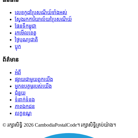
លេខកូដប្រៃសណីយ៍ទាំងអស់
ស្វែងរកការិយាល័យប្រៃសណីយ៍
ផែនទីកម្ពុជា
រកមើលខេត្ត
ថ្ងៃបុណ្យជាតិ
ប្លុក
ព័ត៌មាន
អំពី
ផ្សាយជាមួយពួកយើង
អ្នកឧបត្ថម្ភរបស់យើង
ជំនួយ
ទំនាក់ទំនង
ភាពឯកជន
លក្ខខណ្ឌ
© រក្សាសិទ្ធិ 2026 CambodiaPostalCode។ រក្សាសិទ្ធិគ្រប់យ៉ាង។