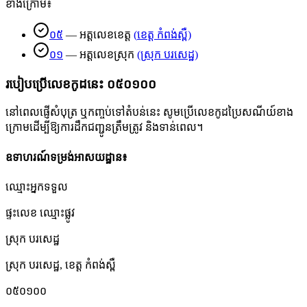
ខាងក្រោម៖
០៥
—
អត្តលេខខេត្ត
(
ខេត្ត កំពង់ស្ពឺ
)
០១
—
អត្តលេខស្រុក
(
ស្រុក បរសេដ្ឋ
)
របៀបប្រើលេខកូដនេះ
០៥០១០០
នៅពេលផ្ញើសំបុត្រ ឬកញ្ចប់ទៅតំបន់នេះ សូមប្រើលេខកូដប្រៃសណីយ៍ខាង
ក្រោមដើម្បីឱ្យការដឹកជញ្ជូនត្រឹមត្រូវ និងទាន់ពេល។
ឧទាហរណ៍ទម្រង់អាសយដ្ឋាន៖
ឈ្មោះអ្នកទទួល
ផ្ទះលេខ ឈ្មោះផ្លូវ
ស្រុក បរសេដ្ឋ
ស្រុក បរសេដ្ឋ
,
ខេត្ត កំពង់ស្ពឺ
០៥០១០០