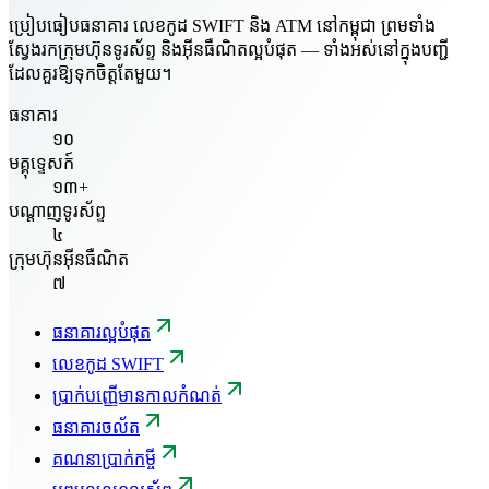
ប្រៀបធៀបធនាគារ លេខកូដ SWIFT និង ATM នៅកម្ពុជា ព្រមទាំង
ស្វែងរកក្រុមហ៊ុនទូរស័ព្ទ និងអ៊ីនធឺណិតល្អបំផុត — ទាំងអស់នៅក្នុងបញ្ជី
ដែលគួរឱ្យទុកចិត្តតែមួយ។
ធនាគារ
១០
មគ្គុទ្ទេសក៍
១៣+
បណ្តាញទូរស័ព្ទ
៤
ក្រុមហ៊ុនអ៊ីនធឺណិត
៧
ធនាគារល្អបំផុត
លេខកូដ SWIFT
ប្រាក់បញ្ញើមានកាលកំណត់
ធនាគារចល័ត
គណនាប្រាក់កម្ចី