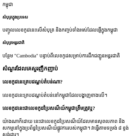
កម្ពុជា
សំបុត្រក្នុងប្រទេស
បញ្ចូលលេខកូដនេះលើសំបុត្រ និងកញ្ចប់ទាំងអស់ដែលផ្ញើក្នុងកម្ពុជា
សំបុត្រអន្តរជាតិ
បន្ថែម "Cambodia" បន្ទាប់ពីលេខកូដសម្រាប់ការដឹកជញ្ជូនអន្តរជាតិ
សំណួរដែលគេសួរញឹកញាប់
លេខកូដនេះគ្របដណ្តប់តំបន់ណា?
លេខកូដនេះគ្របដណ្តប់តំបន់នៅកម្ពុជាដែលបង្ហាញខាងលើ។
លេខកូដនេះជាលេខកូដប្រៃសណីយ៍កម្ពុជាត្រឹមត្រូវឬ?
យ៉ាងណាក៏ដោយ នេះជាលេខកូដប្រៃសណីយ៍ដែលមានសុពលភាព និង
សកម្មនៅក្នុងប្រព័ន្ធប្រៃសណីយ៍ផ្លូវការរបស់កម្ពុជា។ វាធ្វើតាមទម្រង់ ៨ ខ្ទង់
ស្តង់ដារ។