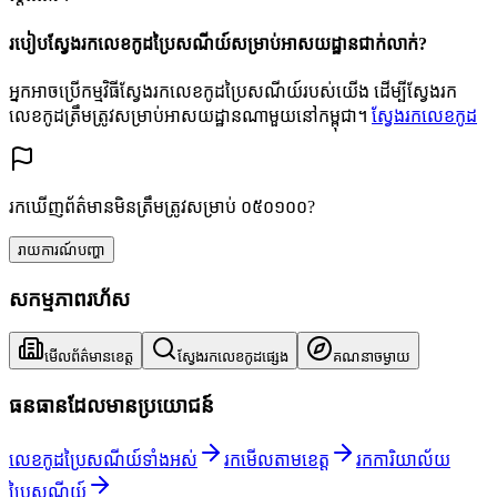
របៀបស្វែងរកលេខកូដប្រៃសណីយ៍សម្រាប់អាសយដ្ឋានជាក់លាក់?
អ្នកអាចប្រើកម្មវិធីស្វែងរកលេខកូដប្រៃសណីយ៍របស់យើង ដើម្បីស្វែងរក
លេខកូដត្រឹមត្រូវសម្រាប់អាសយដ្ឋានណាមួយនៅកម្ពុជា។
ស្វែងរកលេខកូដ
រកឃើញព័ត៌មានមិនត្រឹមត្រូវសម្រាប់ ០៥០១០០?
រាយការណ៍បញ្ហា
សកម្មភាពរហ័ស
មើលព័ត៌មានខេត្ត
ស្វែងរកលេខកូដផ្សេង
គណនាចម្ងាយ
ធនធានដែលមានប្រយោជន៍
លេខកូដប្រៃសណីយ៍ទាំងអស់
រកមើលតាមខេត្ត
រកការិយាល័យ
ប្រៃសណីយ៍