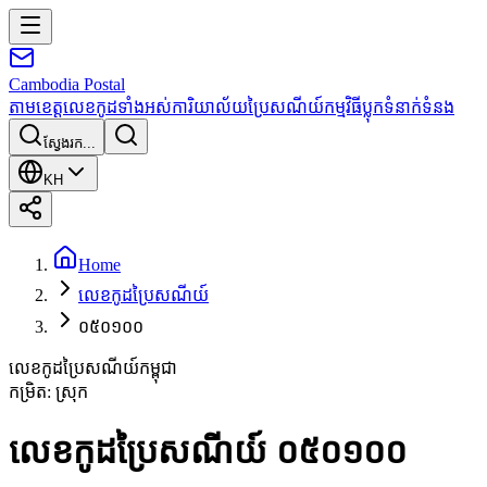
Cambodia
Postal
តាមខេត្ត
លេខកូដទាំងអស់
ការិយាល័យប្រៃសណីយ៍
កម្មវិធី
ប្លុក
ទំនាក់ទំនង
ស្វែងរក...
KH
Home
លេខកូដប្រៃសណីយ៍
០៥០១០០
លេខកូដប្រៃសណីយ៍កម្ពុជា
កម្រិត
:
ស្រុក
លេខកូដប្រៃសណីយ៍ ០៥០១០០