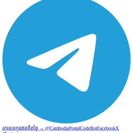
រកលេខកូដឥតគិតថ្លៃ → @CambodiaPostalCodeBot
Facebook
X