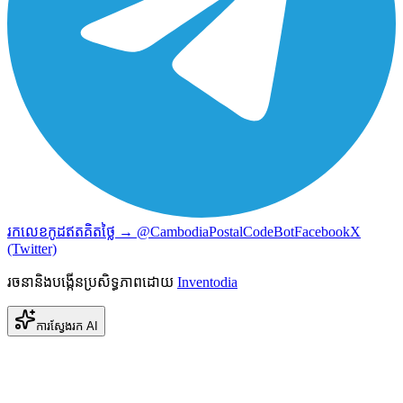
រកលេខកូដឥតគិតថ្លៃ → @CambodiaPostalCodeBot
Facebook
X
(Twitter)
រចនានិងបង្កើនប្រសិទ្ធភាពដោយ
Inventodia
ការស្វែងរក AI