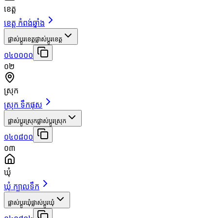
ខេត្ត
ខេត្ត កំពង់ឆ្នាំង
ផ្លាស់ប្តូរខេត្ត
ផ្លាស់ប្តូរខេត្ត
០៤០០០០
០២
ស្រុក
ស្រុក ទឹកផុស
ផ្លាស់ប្តូរស្រុក
ផ្លាស់ប្តូរស្រុក
០៤០៨០០
០៣
ឃុំ
ឃុំ ក្បាលទឹក
ផ្លាស់ប្តូរឃុំ
ផ្លាស់ប្តូរឃុំ