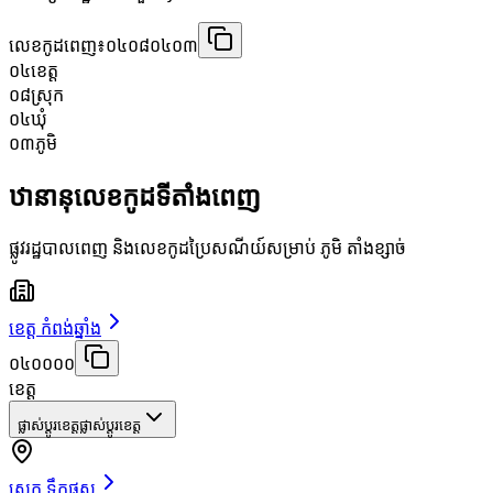
លេខកូដពេញ៖
០៤០៨០៤០៣
០៤
ខេត្ត
០៨
ស្រុក
០៤
ឃុំ
០៣
ភូមិ
ឋានានុលេខកូដទីតាំងពេញ
ផ្លូវរដ្ឋបាលពេញ និងលេខកូដប្រៃសណីយ៍សម្រាប់ ភូមិ តាំងខ្សាច់
ខេត្ត កំពង់ឆ្នាំង
០៤០០០០
ខេត្ត
ផ្លាស់ប្តូរខេត្ត
ផ្លាស់ប្តូរខេត្ត
ស្រុក ទឹកផុស