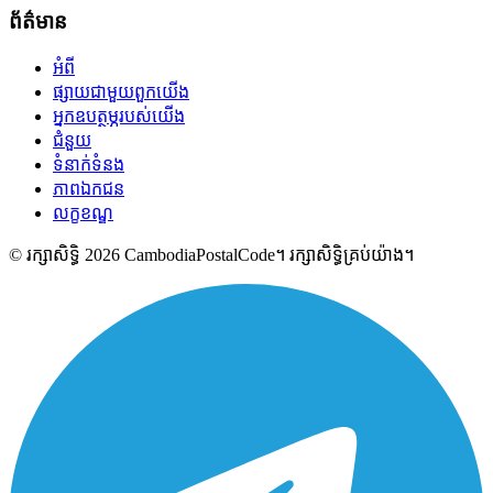
ព័ត៌មាន
អំពី
ផ្សាយជាមួយពួកយើង
អ្នកឧបត្ថម្ភរបស់យើង
ជំនួយ
ទំនាក់ទំនង
ភាពឯកជន
លក្ខខណ្ឌ
© រក្សាសិទ្ធិ 2026 CambodiaPostalCode។ រក្សាសិទ្ធិគ្រប់យ៉ាង។