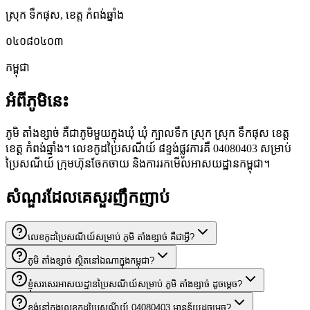
ស្រុក ទឹកផុស
,
ខេត្ត កំពង់ឆ្នាំង
០៤០៨០៤០៣
កម្ពុជា
អំពីភូមិនេះ
ភូមិ តាំងខ្សាច់ គឺជាភូមិមួយក្នុងឃុំ ឃុំ ក្បាលទឹក ស្រុក ស្រុក ទឹកផុស ខេត្ត
ខេត្ត កំពង់ឆ្នាំង។ លេខកូដប្រៃសណីយ៍ ៨ខ្ទង់ផ្លូវការគឺ 04080403 សម្រាប់
ប្រៃសណីយ៍ ក្រុមហ៊ុនចែកចាយ និងការរកមើលអាសយដ្ឋានកម្ពុជា។
សំណួរដែលគេសួរញឹកញាប់
លេខកូដប្រៃសណីយ៍សម្រាប់ ភូមិ តាំងខ្សាច់ គឺជាអ្វី?
ភូមិ តាំងខ្សាច់ ស្ថិតនៅឯណាក្នុងកម្ពុជា?
ខ្ញុំសរសេរអាសយដ្ឋានប្រៃសណីយ៍សម្រាប់ ភូមិ តាំងខ្សាច់ ដូចម្តេច?
ខ្ទង់នៅក្នុងលេខកូដប្រៃសណីយ៍ 04080403 មានន័យដូចម្តេច?