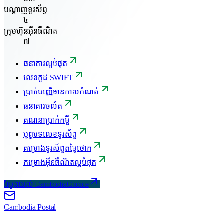
បណ្តាញទូរស័ព្ទ
៤
ក្រុមហ៊ុនអ៊ីនធឺណិត
៧
ធនាគារល្អបំផុត
លេខកូដ SWIFT
ប្រាក់បញ្ញើមានកាលកំណត់
ធនាគារចល័ត
គណនាប្រាក់កម្ចី
បុព្វបទលេខទូរស័ព្ទ
គម្រោងទូរស័ព្ទតម្លៃថោក
គម្រោងអ៊ីនធឺណិតល្អបំផុត
ស្វែងយល់ CambodiaChoice
Cambodia
Postal