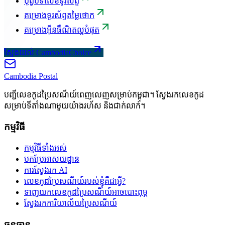
បុព្វបទលេខទូរស័ព្ទ
គម្រោងទូរស័ព្ទតម្លៃថោក
គម្រោងអ៊ីនធឺណិតល្អបំផុត
ស្វែងយល់ CambodiaChoice
Cambodia
Postal
បញ្ជីលេខកូដប្រៃសណីយ៍ពេញលេញសម្រាប់កម្ពុជា។ ស្វែងរកលេខកូដ
សម្រាប់ទីតាំងណាមួយយ៉ាងរហ័ស និងជាក់លាក់។
កម្មវិធី
កម្មវិធីទាំងអស់
បកប្រែអាសយដ្ឋាន
ការស្វែងរក AI
លេខកូដប្រៃសណីយ៍របស់ខ្ញុំគឺជាអ្វី?
ទាញយកលេខកូដប្រៃសណីយ៍អាចបោះពុម្ភ
ស្វែងរកការិយាល័យប្រៃសណីយ៍
ធនធាន