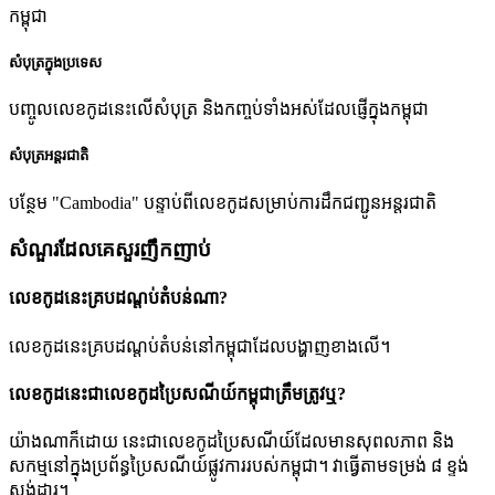
កម្ពុជា
សំបុត្រក្នុងប្រទេស
បញ្ចូលលេខកូដនេះលើសំបុត្រ និងកញ្ចប់ទាំងអស់ដែលផ្ញើក្នុងកម្ពុជា
សំបុត្រអន្តរជាតិ
បន្ថែម "Cambodia" បន្ទាប់ពីលេខកូដសម្រាប់ការដឹកជញ្ជូនអន្តរជាតិ
សំណួរដែលគេសួរញឹកញាប់
លេខកូដនេះគ្របដណ្តប់តំបន់ណា?
លេខកូដនេះគ្របដណ្តប់តំបន់នៅកម្ពុជាដែលបង្ហាញខាងលើ។
លេខកូដនេះជាលេខកូដប្រៃសណីយ៍កម្ពុជាត្រឹមត្រូវឬ?
យ៉ាងណាក៏ដោយ នេះជាលេខកូដប្រៃសណីយ៍ដែលមានសុពលភាព និង
សកម្មនៅក្នុងប្រព័ន្ធប្រៃសណីយ៍ផ្លូវការរបស់កម្ពុជា។ វាធ្វើតាមទម្រង់ ៨ ខ្ទង់
ស្តង់ដារ។