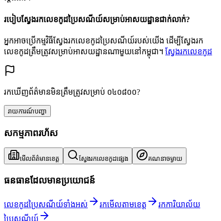
របៀបស្វែងរកលេខកូដប្រៃសណីយ៍សម្រាប់អាសយដ្ឋានជាក់លាក់?
អ្នកអាចប្រើកម្មវិធីស្វែងរកលេខកូដប្រៃសណីយ៍របស់យើង ដើម្បីស្វែងរក
លេខកូដត្រឹមត្រូវសម្រាប់អាសយដ្ឋានណាមួយនៅកម្ពុជា។
ស្វែងរកលេខកូដ
រកឃើញព័ត៌មានមិនត្រឹមត្រូវសម្រាប់ ០៤០៨០០?
រាយការណ៍បញ្ហា
សកម្មភាពរហ័ស
មើលព័ត៌មានខេត្ត
ស្វែងរកលេខកូដផ្សេង
គណនាចម្ងាយ
ធនធានដែលមានប្រយោជន៍
លេខកូដប្រៃសណីយ៍ទាំងអស់
រកមើលតាមខេត្ត
រកការិយាល័យ
ប្រៃសណីយ៍