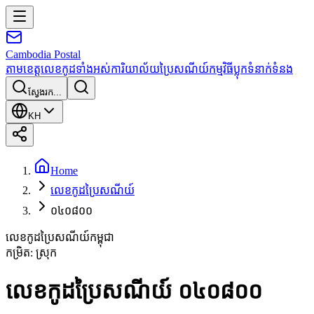
Cambodia
Postal
តាមខេត្ត
លេខកូដទាំងអស់
ការិយាល័យប្រៃសណីយ៍
កម្មវិធី
ប្លុក
ទំនាក់ទំនង
ស្វែងរក...
KH
Home
លេខកូដប្រៃសណីយ៍
០៤០៨០០
លេខកូដប្រៃសណីយ៍កម្ពុជា
កម្រិត
:
ស្រុក
លេខកូដប្រៃសណីយ៍ ០៤០៨០០