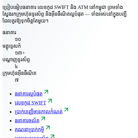
ប្រៀបធៀបធនាគារ លេខកូដ SWIFT និង ATM នៅកម្ពុជា ព្រមទាំង
ស្វែងរកក្រុមហ៊ុនទូរស័ព្ទ និងអ៊ីនធឺណិតល្អបំផុត — ទាំងអស់នៅក្នុងបញ្ជី
ដែលគួរឱ្យទុកចិត្តតែមួយ។
ធនាគារ
១០
មគ្គុទ្ទេសក៍
១៣+
បណ្តាញទូរស័ព្ទ
៤
ក្រុមហ៊ុនអ៊ីនធឺណិត
៧
ធនាគារល្អបំផុត
លេខកូដ SWIFT
ប្រាក់បញ្ញើមានកាលកំណត់
ធនាគារចល័ត
គណនាប្រាក់កម្ចី