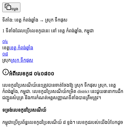
ចម្លង
ទីតាំង
:
ខេត្ត កំពង់ឆ្នាំង → ស្រុក ទឹកផុស
1 ទីតាំងដែលប្រើលេខកូដនេះ នៅ ខេត្ត កំពង់ឆ្នាំង, កម្ពុជា
០៤
ខេត្ត
ខេត្ត កំពង់ឆ្នាំង
០៨
ស្រុក
ស្រុក ទឹកផុស
អំពីលេខកូដ
០៤០៨០០
លេខកូដប្រៃសណីយ៍នេះត្រូវបានចាត់ចែងឱ្យ
ស្រុក ទឹកផុស ស្រុក
,
ខេត្ត
កំពង់ឆ្នាំង
,
កម្ពុជា
.
លេខកូដប្រៃសណីយ៍កម្រិត district នេះជួយធានាការដឹក
ជញ្ជូនសំបុត្រ និងការកំណត់អត្តសញ្ញាណទីតាំងបានត្រឹមត្រូវ។
ទម្រង់លេខកូដប្រៃសណីយ៍
កម្ពុជាប្រើប្រព័ន្ធលេខកូដប្រៃសណីយ៍ ៨ ខ្ទង់។ លេខកូដរបស់យើងបំបែកដូច