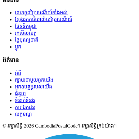
លេខកូដប្រៃសណីយ៍ទាំងអស់
ស្វែងរកការិយាល័យប្រៃសណីយ៍
ផែនទីកម្ពុជា
រកមើលខេត្ត
ថ្ងៃបុណ្យជាតិ
ប្លុក
ព័ត៌មាន
អំពី
ផ្សាយជាមួយពួកយើង
អ្នកឧបត្ថម្ភរបស់យើង
ជំនួយ
ទំនាក់ទំនង
ភាពឯកជន
លក្ខខណ្ឌ
© រក្សាសិទ្ធិ 2026 CambodiaPostalCode។ រក្សាសិទ្ធិគ្រប់យ៉ាង។