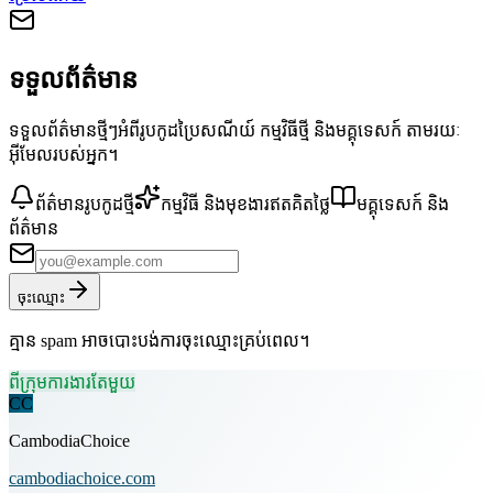
ទទួលព័ត៌មាន
ទទួលព័ត៌មានថ្មីៗអំពីរូបកូដប្រៃសណីយ៍ កម្មវិធីថ្មី និងមគ្គុទេសក៍ តាមរយៈ
អ៊ីមែលរបស់អ្នក។
ព័ត៌មានរូបកូដថ្មី
កម្មវិធី និងមុខងារឥតគិតថ្លៃ
មគ្គុទេសក៍ និង
ព័ត៌មាន
ចុះឈ្មោះ
គ្មាន spam អាចបោះបង់ការចុះឈ្មោះគ្រប់ពេល។
ពីក្រុមការងារតែមួយ
CC
CambodiaChoice
cambodiachoice.com