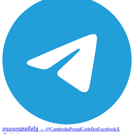
រកលេខកូដឥតគិតថ្លៃ → @CambodiaPostalCodeBot
Facebook
X