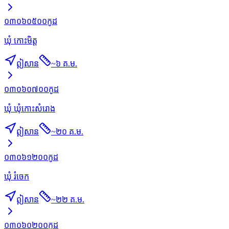
០៣០៦០៥០០
កូដ
ឃុំ កោះមិត្ដ
ឦសាន
~
៦ គ.ម.
០៣០៦០៧០០
កូដ
ឃុំ ឃុំកោះសំរោង
ឦសាន
~
២០ គ.ម.
០៣០៦១២០០
កូដ
ឃុំ រំចេក
ឦសាន
~
២២ គ.ម.
០៣០៦០២០០
កូដ