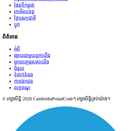
ផែនទីកម្ពុជា
រកមើលខេត្ត
ថ្ងៃបុណ្យជាតិ
ប្លុក
ព័ត៌មាន
អំពី
ផ្សាយជាមួយពួកយើង
អ្នកឧបត្ថម្ភរបស់យើង
ជំនួយ
ទំនាក់ទំនង
ភាពឯកជន
លក្ខខណ្ឌ
© រក្សាសិទ្ធិ 2026 CambodiaPostalCode។ រក្សាសិទ្ធិគ្រប់យ៉ាង។