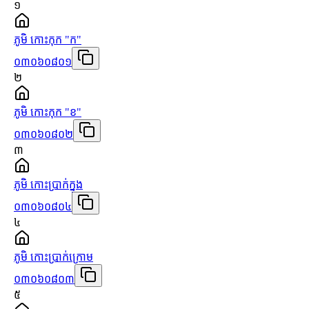
១
ភូមិ កោះកុក "ក"
០៣០៦០៨០១
២
ភូមិ កោះកុក "ខ"
០៣០៦០៨០២
៣
ភូមិ កោះប្រាក់ក្នុង
០៣០៦០៨០៤
៤
ភូមិ កោះប្រាក់ក្រោម
០៣០៦០៨០៣
៥