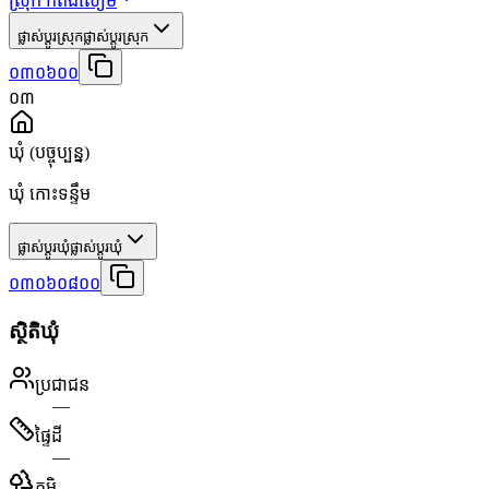
ស្រុក កំពង់សៀម
ផ្លាស់ប្តូរស្រុក
ផ្លាស់ប្តូរស្រុក
០៣០៦០០
០៣
ឃុំ
(បច្ចុប្បន្ន)
ឃុំ កោះទន្ទឹម
ផ្លាស់ប្តូរឃុំ
ផ្លាស់ប្តូរឃុំ
០៣០៦០៨០០
ស្ថិតិឃុំ
ប្រជាជន
—
ផ្ទៃដី
—
ភូមិ