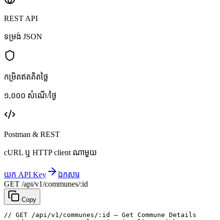
REST API
ទម្រង់ JSON
កម្រិតឥតគិតថ្លៃ
១,០០០ សំណើ/ថ្ងៃ
Postman & REST
cURL ឬ HTTP client ណាមួយ
យក API Key
ឯកសារ
GET /api/v1/communes/:id
Copy
// GET /api/v1/communes/:id — Get Commune Details