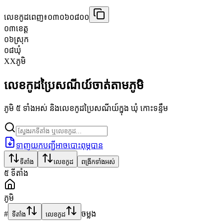
លេខកូដពេញ៖
០៣០៦០៨០០
០៣
ខេត្ត
០៦
ស្រុក
០៨
ឃុំ
XX
ភូមិ
លេខកូដប្រៃសណីយ៍ចាត់តាមភូមិ
ភូមិ ៥ ទាំងអស់ និងលេខកូដប្រៃសណីយ៍ក្នុង ឃុំ កោះទន្ទឹម
ទាញយកបញ្ជីអាចបោះពុម្ភបាន
ទីតាំង
លេខកូដ
ពង្រីកទាំងអស់
៥
ទីតាំង
ភូមិ
#
ចម្លង
ទីតាំង
លេខកូដ