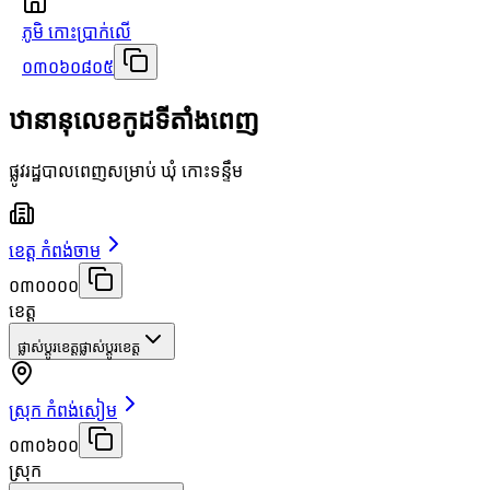
ភូមិ កោះប្រាក់លើ
០៣០៦០៨០៥
ឋានានុលេខកូដទីតាំងពេញ
ផ្លូវរដ្ឋបាលពេញសម្រាប់ ឃុំ កោះទន្ទឹម
ខេត្ត កំពង់ចាម
០៣០០០០
ខេត្ត
ផ្លាស់ប្តូរខេត្ត
ផ្លាស់ប្តូរខេត្ត
ស្រុក កំពង់សៀម
០៣០៦០០
ស្រុក