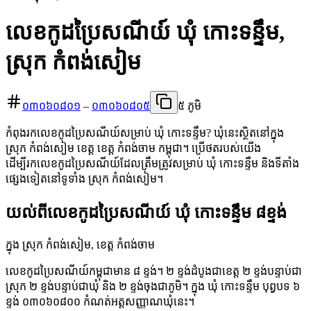
លេខកូដប្រៃសណីយ៍ ឃុំ កោះទន្ទឹម,
ស្រុក កំពង់សៀម
០៣០៦០៨០១
–
០៣០៦០៨០៥
៥ ភូមិ
កំពុងរកលេខកូដប្រៃសណីយ៍សម្រាប់ ឃុំ កោះទន្ទឹម? ឃុំនេះស្ថិតនៅក្នុង
ស្រុក កំពង់សៀម ខេត្ត ខេត្ត កំពង់ចាម កម្ពុជា។ ប្រើថតរបស់យើង
ដើម្បីរកលេខកូដប្រៃសណីយ៍ដែលត្រឹមត្រូវសម្រាប់ ឃុំ កោះទន្ទឹម និងទីតាំង
ផ្សេងទៀតនៅទូទាំង ស្រុក កំពង់សៀម។
យល់ពីលេខកូដប្រៃសណីយ៍ ឃុំ កោះទន្ទឹម ៨ខ្ទង់
ក្នុង ស្រុក កំពង់សៀម, ខេត្ត កំពង់ចាម
លេខកូដប្រៃសណីយ៍កម្ពុជាមាន ៨ ខ្ទង់។ ២ ខ្ទង់ដំបូងជាខេត្ត ២ ខ្ទង់បន្ទាប់ជា
ស្រុក ២ ខ្ទង់បន្ទាប់ជាឃុំ និង ២ ខ្ទង់ចុងជាភូមិ។ ក្នុង ឃុំ កោះទន្ទឹម បុព្វបទ ៦
ខ្ទង់ ០៣០៦០៨០០ កំណត់អត្តសញ្ញាណឃុំនេះ។