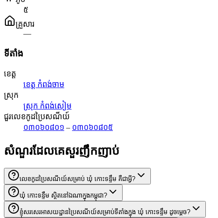
៥
គ្រួសារ
—
ទីតាំង
ខេត្ត
ខេត្ត កំពង់ចាម
ស្រុក
ស្រុក កំពង់សៀម
ជួរលេខកូដប្រៃសណីយ៍
០៣០៦០៨០១
–
០៣០៦០៨០៥
សំណួរដែលគេសួរញឹកញាប់
លេខកូដប្រៃសណីយ៍សម្រាប់ ឃុំ កោះទន្ទឹម គឺជាអ្វី?
ឃុំ កោះទន្ទឹម ស្ថិតនៅឯណាក្នុងកម្ពុជា?
ខ្ញុំសរសេរអាសយដ្ឋានប្រៃសណីយ៍សម្រាប់ទីតាំងក្នុង ឃុំ កោះទន្ទឹម ដូចម្តេច?