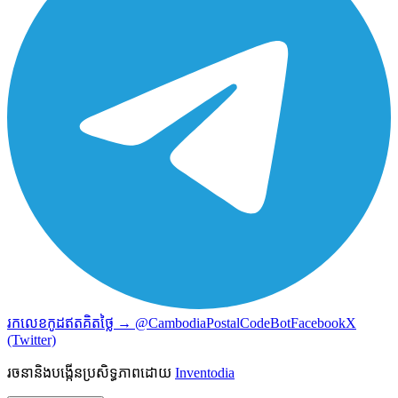
រកលេខកូដឥតគិតថ្លៃ → @CambodiaPostalCodeBot
Facebook
X
(Twitter)
រចនានិងបង្កើនប្រសិទ្ធភាពដោយ
Inventodia