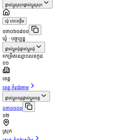
ផ្លាស់ប្តូរស្រុក
ផ្លាស់ប្តូរស្រុក
ឃុំ កោះទន្ទឹម
០៣០៦០៨០០
ឃុំ
· បច្ចុប្បន្ន
ផ្លាស់ប្តូរឃុំ
ផ្លាស់ប្តូរឃុំ
#
កម្រិត
ឈ្មោះ
លេខកូដ
០១
ខេត្ត
ខេត្ត កំពង់ចាម
ផ្លាស់ប្តូរខេត្ត
ផ្លាស់ប្តូរខេត្ត
០៣០០០០
០២
ស្រុក