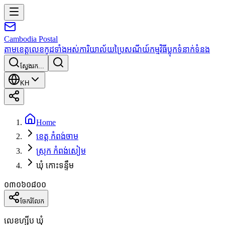
Cambodia
Postal
តាមខេត្ត
លេខកូដទាំងអស់
ការិយាល័យប្រៃសណីយ៍
កម្មវិធី
ប្លុក
ទំនាក់ទំនង
ស្វែងរក...
KH
Home
ខេត្ត កំពង់ចាម
ស្រុក កំពង់សៀម
ឃុំ កោះទន្ទឹម
០៣០៦០៨០០
ចែករំលែក
លេខហ្ស៊ីប ឃុំ