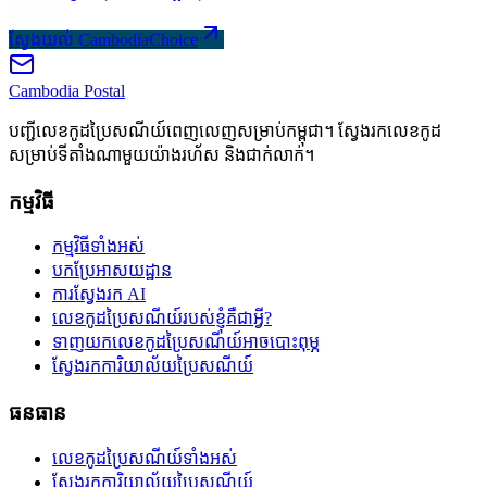
ស្វែងយល់ CambodiaChoice
Cambodia
Postal
បញ្ជីលេខកូដប្រៃសណីយ៍ពេញលេញសម្រាប់កម្ពុជា។ ស្វែងរកលេខកូដ
សម្រាប់ទីតាំងណាមួយយ៉ាងរហ័ស និងជាក់លាក់។
កម្មវិធី
កម្មវិធីទាំងអស់
បកប្រែអាសយដ្ឋាន
ការស្វែងរក AI
លេខកូដប្រៃសណីយ៍របស់ខ្ញុំគឺជាអ្វី?
ទាញយកលេខកូដប្រៃសណីយ៍អាចបោះពុម្ភ
ស្វែងរកការិយាល័យប្រៃសណីយ៍
ធនធាន
លេខកូដប្រៃសណីយ៍ទាំងអស់
ស្វែងរកការិយាល័យប្រៃសណីយ៍