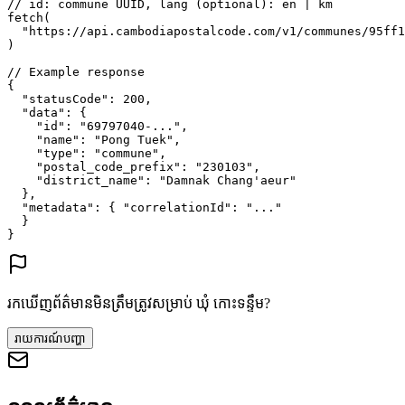
// id: commune UUID, lang (optional): en | km
fetch
(
"https://api.cambodiapostalcode.com/v1/communes/95ff1
)
// Example response
{
"statusCode"
: 
200
,
"data"
: {
"id"
: 
"69797040-..."
,
"name"
: 
"Pong Tuek"
,
"type"
: 
"commune"
,
"postal_code_prefix"
: 
"230103"
,
"district_name"
: 
"Damnak Chang'aeur"
},
"metadata"
: {
"correlationId"
: 
"..."
}
}
រកឃើញព័ត៌មានមិនត្រឹមត្រូវសម្រាប់ ឃុំ កោះទន្ទឹម?
រាយការណ៍បញ្ហា