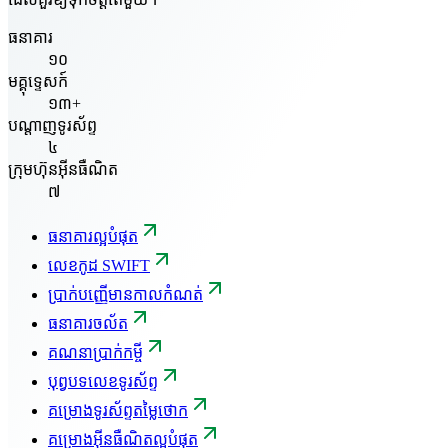
ធនាគារ
១០
មគ្គុទ្ទេសក៍
១៣+
បណ្តាញទូរស័ព្ទ
៤
ក្រុមហ៊ុនអ៊ីនធឺណិត
៧
ធនាគារល្អបំផុត
លេខកូដ SWIFT
ប្រាក់បញ្ញើមានកាលកំណត់
ធនាគារចល័ត
គណនាប្រាក់កម្ចី
បុព្វបទលេខទូរស័ព្ទ
គម្រោងទូរស័ព្ទតម្លៃថោក
គម្រោងអ៊ីនធឺណិតល្អបំផុត