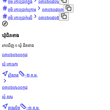
ភូមិ កោះប្រាក់ក្នុង
០៣០៦០៨០៤
ភូមិ កោះប្រាក់ក្រោម
០៣០៦០៨០៣
ភូមិ កោះប្រាក់លើ
០៣០៦០៨០៥
ឃុំជិតខាង
រកឃើញ 6 ឃុំ ជិតខាង
០៣០៦០៦០០
កូដ
ឃុំ កោះរកា
ឦសាន
~
២ គ.ម.
០៣០៦០៤០០
កូដ
ឃុំ គគរ
ខាងលិច
~
៣ គ.ម.