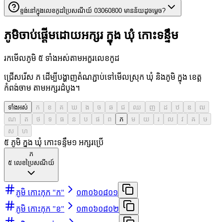
ខ្ទង់នៅក្នុងលេខកូដប្រៃសណីយ៍ 03060800 មានន័យដូចម្តេច?
ភូមិចាប់ផ្តើមដោយអក្សរ ក្នុង ឃុំ កោះទន្ទឹម
រកមើលភូមិ ៥ ទាំងអស់តាមអក្ខរលេខកូដ
ជ្រើសរើស ភ ដើម្បីបង្ហាញតំណភ្ជាប់ទៅមើលស្រុក ឃុំ និងភូមិ ក្នុង ខេត្ត
កំពង់ចាម តាមអក្សរដំបូង។
ទាំងអស់
ក
ខ
គ
ឃ
ង
ច
ឆ
ជ
ឈ
ញ
ដ
ឋ
ឌ
ឍ
ណ
ត
ថ
ទ
ធ
ន
ប
ផ
ព
ភ
ម
យ
រ
ល
វ
ឝ
ឞ
ស
ហ
៥ ភូមិ ក្នុង ឃុំ កោះទន្ទឹម
១
អក្សរប្រើ
ភ
៥
លេខប្រៃសណីយ៍
ភូមិ កោះកុក "ក"
០៣០៦០៨០១
ភូមិ កោះកុក "ខ"
០៣០៦០៨០២