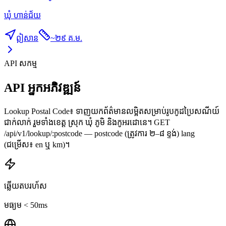
ឃុំ ហាន់ជ័យ
ឦសាន
~
២៩ គ.ម.
API សកម្ម
API អ្នកអភិវឌ្ឍន៍
Lookup Postal Code៖ ទាញយកព័ត៌មានលម្អិតសម្រាប់រូបកូដប្រៃសណីយ៍
ជាក់លាក់ រួមទាំងខេត្ត ស្រុក ឃុំ ភូមិ និងកូអរដោនេ។ GET
/api/v1/lookup/:postcode — postcode (ត្រូវការ ២–៨ ខ្ទង់) lang
(ជម្រើស៖ en ឬ km)។
ឆ្លើយតបរហ័ស
មធ្យម < 50ms