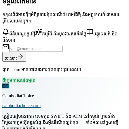
ទទួលព័ត៌មាន
ទទួលព័ត៌មានថ្មីៗអំពីរូបកូដប្រៃសណីយ៍ កម្មវិធីថ្មី និងមគ្គុទេសក៍ តាមរយៈ
អ៊ីមែលរបស់អ្នក។
ព័ត៌មានរូបកូដថ្មី
កម្មវិធី និងមុខងារឥតគិតថ្លៃ
មគ្គុទេសក៍ និង
ព័ត៌មាន
ចុះឈ្មោះ
គ្មាន spam អាចបោះបង់ការចុះឈ្មោះគ្រប់ពេល។
ពីក្រុមការងារតែមួយ
CC
CambodiaChoice
cambodiachoice.com
ប្រៀបធៀបធនាគារ លេខកូដ SWIFT និង ATM នៅកម្ពុជា ព្រមទាំង
ស្វែងរកក្រុមហ៊ុនទូរស័ព្ទ និងអ៊ីនធឺណិតល្អបំផុត — ទាំងអស់នៅក្នុងបញ្ជី
ដែលគួរឱ្យទុកចិត្តតែមួយ។