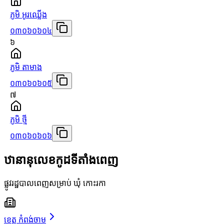
ភូមិ អូរឈ្លើង
០៣០៦០៦០៤
៦
ភូមិ តាមាង
០៣០៦០៦០៥
៧
ភូមិ ថ្មី
០៣០៦០៦០៦
ឋានានុលេខកូដទីតាំងពេញ
ផ្លូវរដ្ឋបាលពេញសម្រាប់ ឃុំ កោះរកា
ខេត្ត កំពង់ចាម