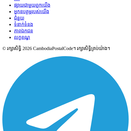
ផ្សាយជាមួយពួកយើង
អ្នកឧបត្ថម្ភរបស់យើង
ជំនួយ
ទំនាក់ទំនង
ភាពឯកជន
លក្ខខណ្ឌ
© រក្សាសិទ្ធិ 2026 CambodiaPostalCode។ រក្សាសិទ្ធិគ្រប់យ៉ាង។