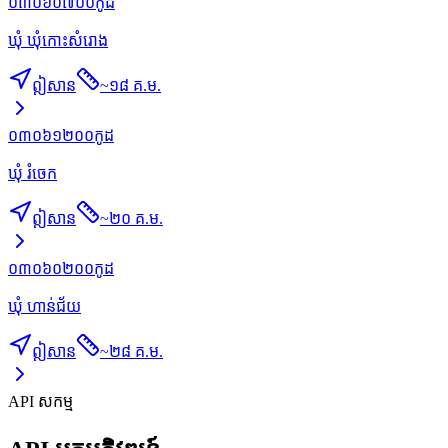
០៣០៦០៧០០
កូដ
ឃុំ ឃុំកោះសំរោង
ឦសាន
~
១៨ គ.ម.
០៣០៦១២០០
កូដ
ឃុំ រំចេក
ឦសាន
~
២០ គ.ម.
០៣០៦០២០០
កូដ
ឃុំ ហាន់ជ័យ
ឦសាន
~
២៨ គ.ម.
API សកម្ម