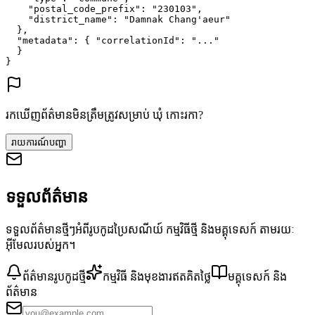
"postal_code_prefix"
: 
"230103"
,
"district_name"
: 
"Damnak Chang'aeur"
},
"metadata"
: {
"correlationId"
: 
"..."
}
}
រកឃើញព័ត៌មានមិនត្រឹមត្រូវសម្រាប់ ឃុំ កោះរកា?
រាយការណ៍បញ្ហា
ទទួលព័ត៌មាន
ទទួលព័ត៌មានថ្មីៗអំពីរូបកូដប្រៃសណីយ៍ កម្មវិធីថ្មី និងមគ្គុទេសក៍ តាមរយៈ
អ៊ីមែលរបស់អ្នក។
ព័ត៌មានរូបកូដថ្មី
កម្មវិធី និងមុខងារឥតគិតថ្លៃ
មគ្គុទេសក៍ និង
ព័ត៌មាន