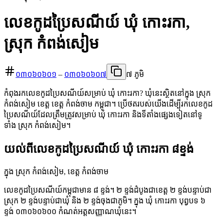
លេខកូដប្រៃសណីយ៍ ឃុំ កោះរកា,
ស្រុក កំពង់សៀម
០៣០៦០៦០១
–
០៣០៦០៦០៧
៧ ភូមិ
កំពុងរកលេខកូដប្រៃសណីយ៍សម្រាប់ ឃុំ កោះរកា? ឃុំនេះស្ថិតនៅក្នុង ស្រុក
កំពង់សៀម ខេត្ត ខេត្ត កំពង់ចាម កម្ពុជា។ ប្រើថតរបស់យើងដើម្បីរកលេខកូដ
ប្រៃសណីយ៍ដែលត្រឹមត្រូវសម្រាប់ ឃុំ កោះរកា និងទីតាំងផ្សេងទៀតនៅទូ
ទាំង ស្រុក កំពង់សៀម។
យល់ពីលេខកូដប្រៃសណីយ៍ ឃុំ កោះរកា ៨ខ្ទង់
ក្នុង ស្រុក កំពង់សៀម, ខេត្ត កំពង់ចាម
លេខកូដប្រៃសណីយ៍កម្ពុជាមាន ៨ ខ្ទង់។ ២ ខ្ទង់ដំបូងជាខេត្ត ២ ខ្ទង់បន្ទាប់ជា
ស្រុក ២ ខ្ទង់បន្ទាប់ជាឃុំ និង ២ ខ្ទង់ចុងជាភូមិ។ ក្នុង ឃុំ កោះរកា បុព្វបទ ៦
ខ្ទង់ ០៣០៦០៦០០ កំណត់អត្តសញ្ញាណឃុំនេះ។