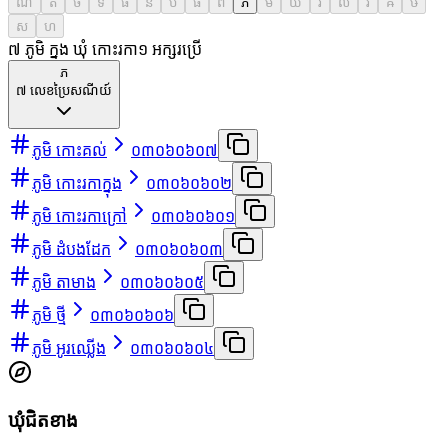
ណ
ត
ថ
ទ
ធ
ន
ប
ផ
ព
ភ
ម
យ
រ
ល
វ
ឝ
ឞ
ស
ហ
៧ ភូមិ ក្នុង ឃុំ កោះរកា
១
អក្សរប្រើ
ភ
៧
លេខប្រៃសណីយ៍
ភូមិ កោះគល់
០៣០៦០៦០៧
ភូមិ កោះរកាក្នុង
០៣០៦០៦០២
ភូមិ កោះរកាក្រៅ
០៣០៦០៦០១
ភូមិ ដំបងដែក
០៣០៦០៦០៣
ភូមិ តាមាង
០៣០៦០៦០៥
ភូមិ ថ្មី
០៣០៦០៦០៦
ភូមិ អូរឈ្លើង
០៣០៦០៦០៤
ឃុំជិតខាង