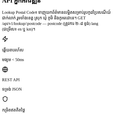
API អ្នកអភិវឌ្ឍន៍
Lookup Postal Code៖ ទាញយកព័ត៌មានលម្អិតសម្រាប់រូបកូដប្រៃសណីយ៍
ជាក់លាក់ រួមទាំងខេត្ត ស្រុក ឃុំ ភូមិ និងកូអរដោនេ។ GET
/api/v1/lookup/:postcode — postcode (ត្រូវការ ២–៨ ខ្ទង់) lang
(ជម្រើស៖ en ឬ km)។
ឆ្លើយតបរហ័ស
មធ្យម < 50ms
REST API
ទម្រង់ JSON
កម្រិតឥតគិតថ្លៃ