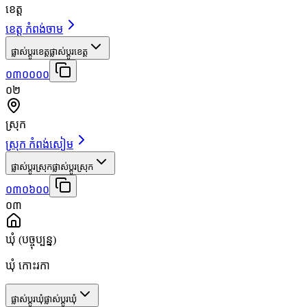
ខេត្ត
ខេត្ត កំពង់ចាម
ផ្លាស់ប្តូរខេត្ត
ផ្លាស់ប្តូរខេត្ត
០៣០០០០
០២
ស្រុក
ស្រុក កំពង់សៀម
ផ្លាស់ប្តូរស្រុក
ផ្លាស់ប្តូរស្រុក
០៣០៦០០
០៣
ឃុំ
(បច្ចុប្បន្ន)
ឃុំ កោះរកា
ផ្លាស់ប្តូរឃុំ
ផ្លាស់ប្តូរឃុំ