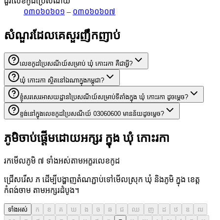
ជួរលេខកូដប្រៃសណីយ៍
០៣០៦០៦០១
–
០៣០៦០៦០៧
សំណួរដែលគេសួរញឹកញាប់
លេខកូដប្រៃសណីយ៍សម្រាប់ ឃុំ កោះរកា គឺជាអ្វី?
ឃុំ កោះរកា ស្ថិតនៅឯណាក្នុងកម្ពុជា?
ខ្ញុំសរសេរអាសយដ្ឋានប្រៃសណីយ៍សម្រាប់ទីតាំងក្នុង ឃុំ កោះរកា ដូចម្តេច?
ខ្ទង់នៅក្នុងលេខកូដប្រៃសណីយ៍ 03060600 មានន័យដូចម្តេច?
ភូមិចាប់ផ្តើមដោយអក្សរ ក្នុង ឃុំ កោះរកា
រកមើលភូមិ ៧ ទាំងអស់តាមអក្ខរលេខកូដ
ជ្រើសរើស ភ ដើម្បីបង្ហាញតំណភ្ជាប់ទៅមើលស្រុក ឃុំ និងភូមិ ក្នុង ខេត្ត
កំពង់ចាម តាមអក្សរដំបូង។
ទាំងអស់
ក
ខ
គ
ឃ
ង
ច
ឆ
ជ
ឈ
ញ
ដ
ឋ
ឌ
ឍ