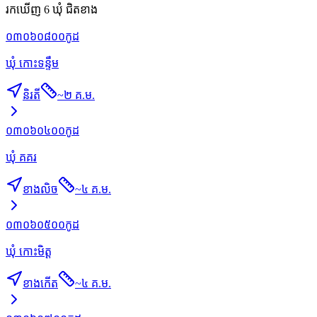
រកឃើញ 6 ឃុំ ជិតខាង
០៣០៦០៨០០
កូដ
ឃុំ កោះទន្ទឹម
និរតី
~
២ គ.ម.
០៣០៦០៤០០
កូដ
ឃុំ គគរ
ខាងលិច
~
៤ គ.ម.
០៣០៦០៥០០
កូដ
ឃុំ កោះមិត្ដ
ខាងកើត
~
៤ គ.ម.