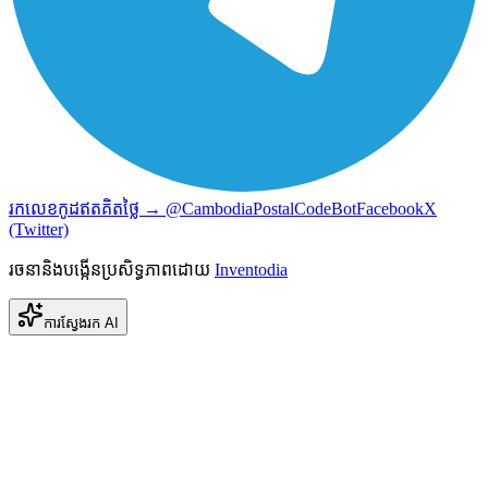
រកលេខកូដឥតគិតថ្លៃ → @CambodiaPostalCodeBot
Facebook
X
(Twitter)
រចនានិងបង្កើនប្រសិទ្ធភាពដោយ
Inventodia
ការស្វែងរក AI