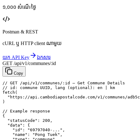
១,០០០ សំណើ/ថ្ងៃ
Postman & REST
cURL ឬ HTTP client ណាមួយ
យក API Key
ឯកសារ
GET /api/v1/communes/:id
Copy
// GET /api/v1/communes/:id — Get Commune Details
// id: commune UUID, lang (optional): en | km
fetch
(
"https://api.cambodiapostalcode.com/v1/communes/adb5c
)
// Example response
{
"statusCode"
: 
200
,
"data"
: {
"id"
: 
"69797040-..."
,
"name"
: 
"Pong Tuek"
,
"type"
: 
"commune"
,