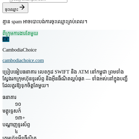
ចុះឈ្មោះ
គ្មាន spam អាចបោះបង់ការចុះឈ្មោះគ្រប់ពេល។
ពីក្រុមការងារតែមួយ
CC
CambodiaChoice
cambodiachoice.com
ប្រៀបធៀបធនាគារ លេខកូដ SWIFT និង ATM នៅកម្ពុជា ព្រមទាំង
ស្វែងរកក្រុមហ៊ុនទូរស័ព្ទ និងអ៊ីនធឺណិតល្អបំផុត — ទាំងអស់នៅក្នុងបញ្ជី
ដែលគួរឱ្យទុកចិត្តតែមួយ។
ធនាគារ
១០
មគ្គុទ្ទេសក៍
១៣+
បណ្តាញទូរស័ព្ទ
៤
ក្រុមហ៊ុនអ៊ីនធឺណិត