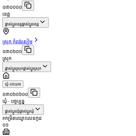
០៣០០០០
ខេត្ត
ផ្លាស់ប្តូរខេត្ត
ផ្លាស់ប្តូរខេត្ត
ស្រុក កំពង់សៀម
០៣០៦០០
ស្រុក
ផ្លាស់ប្តូរស្រុក
ផ្លាស់ប្តូរស្រុក
ឃុំ កោះរកា
០៣០៦០៦០០
ឃុំ
· បច្ចុប្បន្ន
ផ្លាស់ប្តូរឃុំ
ផ្លាស់ប្តូរឃុំ
#
កម្រិត
ឈ្មោះ
លេខកូដ
០១