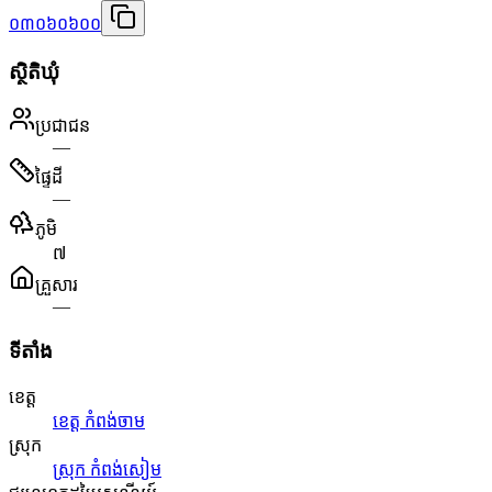
០៣០៦០៦០០
ស្ថិតិឃុំ
ប្រជាជន
—
ផ្ទៃដី
—
ភូមិ
៧
គ្រួសារ
—
ទីតាំង
ខេត្ត
ខេត្ត កំពង់ចាម
ស្រុក
ស្រុក កំពង់សៀម