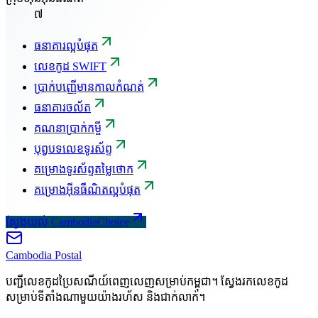
៧
ធនាគារល្អបំផុត
លេខកូដ SWIFT
ប្រាក់បញ្ញើមានកាលកំណត់
ធនាគារចល័ត
គណនាប្រាក់កម្ចី
បុព្វបទលេខទូរស័ព្ទ
គម្រោងទូរស័ព្ទតម្លៃថោក
គម្រោងអ៊ីនធឺណិតល្អបំផុត
ស្វែងយល់ CambodiaChoice
Cambodia
Postal
បញ្ជីលេខកូដប្រៃសណីយ៍ពេញលេញសម្រាប់កម្ពុជា។ ស្វែងរកលេខកូដ
សម្រាប់ទីតាំងណាមួយយ៉ាងរហ័ស និងជាក់លាក់។