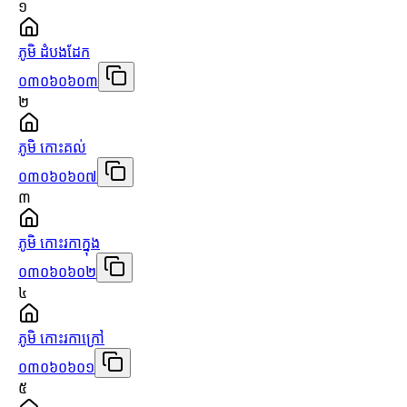
១
ភូមិ ដំបងដែក
០៣០៦០៦០៣
២
ភូមិ កោះគល់
០៣០៦០៦០៧
៣
ភូមិ កោះរកាក្នុង
០៣០៦០៦០២
៤
ភូមិ កោះរកាក្រៅ
០៣០៦០៦០១
៥