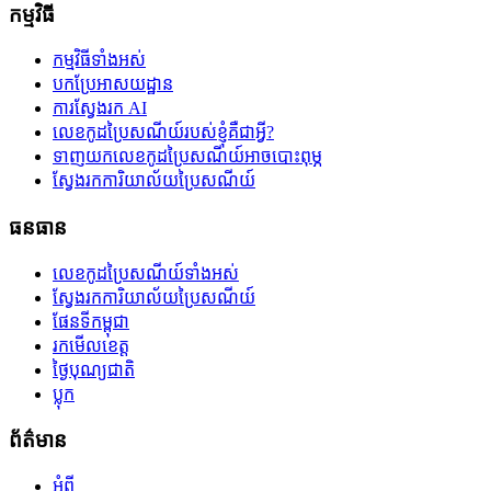
កម្មវិធី
កម្មវិធីទាំងអស់
បកប្រែអាសយដ្ឋាន
ការស្វែងរក AI
លេខកូដប្រៃសណីយ៍របស់ខ្ញុំគឺជាអ្វី?
ទាញយកលេខកូដប្រៃសណីយ៍អាចបោះពុម្ភ
ស្វែងរកការិយាល័យប្រៃសណីយ៍
ធនធាន
លេខកូដប្រៃសណីយ៍ទាំងអស់
ស្វែងរកការិយាល័យប្រៃសណីយ៍
ផែនទីកម្ពុជា
រកមើលខេត្ត
ថ្ងៃបុណ្យជាតិ
ប្លុក
ព័ត៌មាន
អំពី