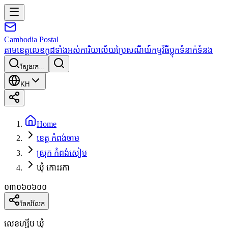
Cambodia
Postal
តាមខេត្ត
លេខកូដទាំងអស់
ការិយាល័យប្រៃសណីយ៍
កម្មវិធី
ប្លុក
ទំនាក់ទំនង
ស្វែងរក...
KH
Home
ខេត្ត កំពង់ចាម
ស្រុក កំពង់សៀម
ឃុំ កោះរកា
០៣០៦០៦០០
ចែករំលែក
លេខហ្ស៊ីប ឃុំ