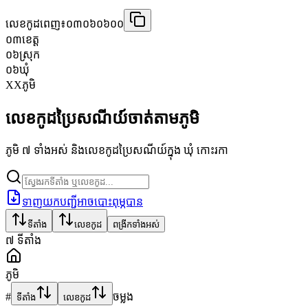
លេខកូដពេញ៖
០៣០៦០៦០០
០៣
ខេត្ត
០៦
ស្រុក
០៦
ឃុំ
XX
ភូមិ
លេខកូដប្រៃសណីយ៍ចាត់តាមភូមិ
ភូមិ ៧ ទាំងអស់ និងលេខកូដប្រៃសណីយ៍ក្នុង ឃុំ កោះរកា
ទាញយកបញ្ជីអាចបោះពុម្ភបាន
ទីតាំង
លេខកូដ
ពង្រីកទាំងអស់
៧
ទីតាំង
ភូមិ
#
ចម្លង
ទីតាំង
លេខកូដ