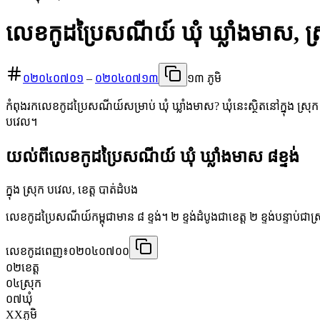
លេខកូដប្រៃសណីយ៍ ឃុំ ឃ្លាំងមាស, ស
០២០៤០៧០១
–
០២០៤០៧១៣
១៣ ភូមិ
កំពុងរកលេខកូដប្រៃសណីយ៍សម្រាប់ ឃុំ ឃ្លាំងមាស? ឃុំនេះស្ថិតនៅក្នុង ស្រុ
បវេល។
យល់ពីលេខកូដប្រៃសណីយ៍ ឃុំ ឃ្លាំងមាស ៨ខ្ទង់
ក្នុង ស្រុក បវេល, ខេត្ត បាត់ដំបង
លេខកូដប្រៃសណីយ៍កម្ពុជាមាន ៨ ខ្ទង់។ ២ ខ្ទង់ដំបូងជាខេត្ត ២ ខ្ទង់បន្ទាប់ជាស
លេខកូដពេញ៖
០២០៤០៧០០
០២
ខេត្ត
០៤
ស្រុក
០៧
ឃុំ
XX
ភូមិ