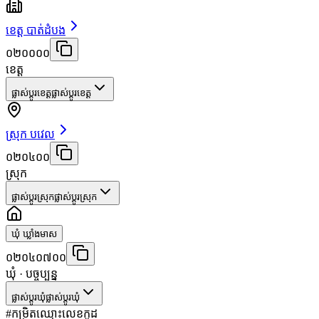
ខេត្ត បាត់ដំបង
០២០០០០
ខេត្ត
ផ្លាស់ប្តូរខេត្ត
ផ្លាស់ប្តូរខេត្ត
ស្រុក បវេល
០២០៤០០
ស្រុក
ផ្លាស់ប្តូរស្រុក
ផ្លាស់ប្តូរស្រុក
ឃុំ ឃ្លាំងមាស
០២០៤០៧០០
ឃុំ
· បច្ចុប្បន្ន
ផ្លាស់ប្តូរឃុំ
ផ្លាស់ប្តូរឃុំ
#
កម្រិត
ឈ្មោះ
លេខកូដ