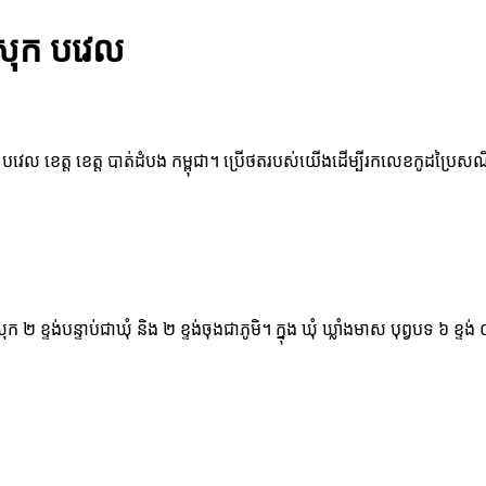
្រុក បវេល
ក បវេល ខេត្ត ខេត្ត បាត់ដំបង កម្ពុជា។ ប្រើថតរបស់យើងដើម្បីរកលេខកូដប្រៃសណី
្រុក ២ ខ្ទង់បន្ទាប់ជាឃុំ និង ២ ខ្ទង់ចុងជាភូមិ។ ក្នុង ឃុំ ឃ្លាំងមាស បុព្វបទ