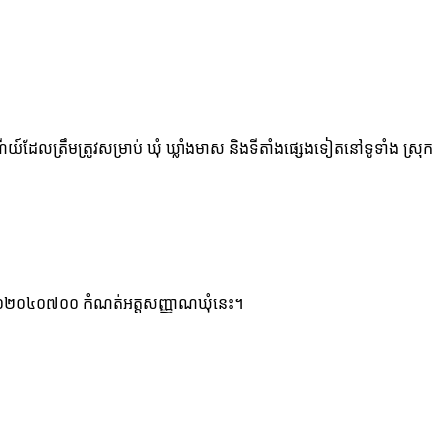
យ៍ដែលត្រឹមត្រូវសម្រាប់ ឃុំ ឃ្លាំងមាស និងទីតាំងផ្សេងទៀតនៅទូទាំង ស្រុក
 ៦ ខ្ទង់ ០២០៤០៧០០ កំណត់អត្តសញ្ញាណឃុំនេះ។