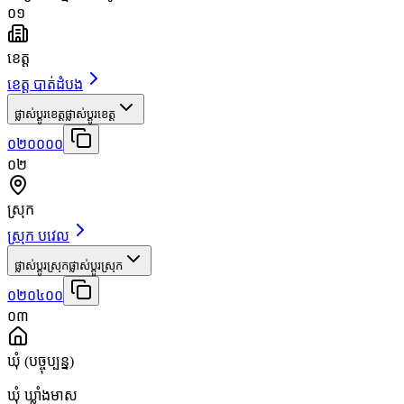
០១
ខេត្ត
ខេត្ត បាត់ដំបង
ផ្លាស់ប្តូរខេត្ត
ផ្លាស់ប្តូរខេត្ត
០២០០០០
០២
ស្រុក
ស្រុក បវេល
ផ្លាស់ប្តូរស្រុក
ផ្លាស់ប្តូរស្រុក
០២០៤០០
០៣
ឃុំ
(បច្ចុប្បន្ន)
ឃុំ ឃ្លាំងមាស