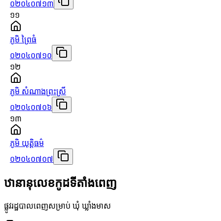
០២០៤០៧១៣
១១
ភូមិ ព្រៃធំ
០២០៤០៧១០
១២
ភូមិ សំណាងព្រះស្រី
០២០៤០៧០៦
១៣
ភូមិ យុត្តិធម៌
០២០៤០៧០៧
ឋានានុលេខកូដទីតាំងពេញ
ផ្លូវរដ្ឋបាលពេញសម្រាប់ ឃុំ ឃ្លាំងមាស