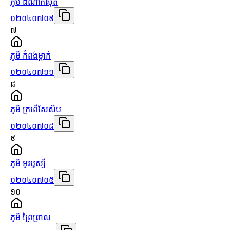
ភូមិ ដំណាក់ស៊ុត
០២០៤០៧០៩
៧
ភូមិ កំពង់ម្កាក់
០២០៤០៧១១
៨
ភូមិ ក្រពើសែសិប
០២០៤០៧០៨
៩
ភូមិ អូរឫស្សី
០២០៤០៧០៥
១០
ភូមិ ព្រៃព្រាល