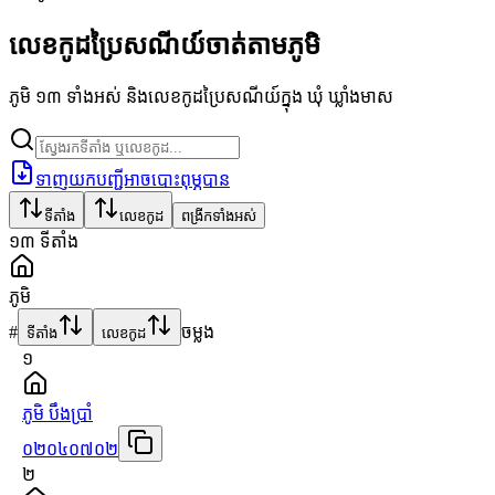
លេខកូដប្រៃសណីយ៍ចាត់តាមភូមិ
ភូមិ ១៣ ទាំងអស់ និងលេខកូដប្រៃសណីយ៍ក្នុង ឃុំ ឃ្លាំងមាស
ទាញយកបញ្ជីអាចបោះពុម្ភបាន
ទីតាំង
លេខកូដ
ពង្រីកទាំងអស់
១៣
ទីតាំង
ភូមិ
#
ចម្លង
ទីតាំង
លេខកូដ
១
ភូមិ បឹងប្រាំ
០២០៤០៧០២
២