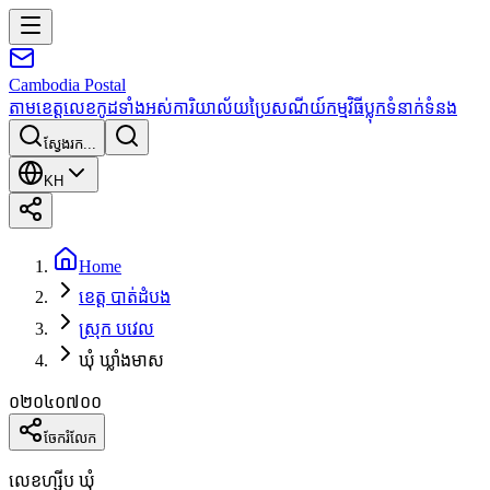
Cambodia
Postal
តាមខេត្ត
លេខកូដទាំងអស់
ការិយាល័យប្រៃសណីយ៍
កម្មវិធី
ប្លុក
ទំនាក់ទំនង
ស្វែងរក...
KH
Home
ខេត្ត បាត់ដំបង
ស្រុក បវេល
ឃុំ ឃ្លាំងមាស
០២០៤០៧០០
ចែករំលែក
លេខហ្ស៊ីប ឃុំ