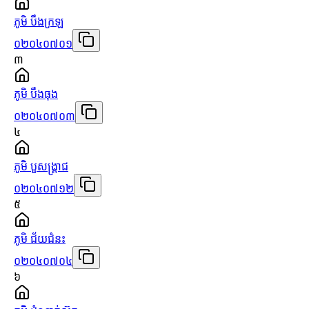
ភូមិ បឹងក្រឡ
០២០៤០៧០១
៣
ភូមិ បឹងធុង
០២០៤០៧០៣
៤
ភូមិ បួសង្គ្រាជ
០២០៤០៧១២
៥
ភូមិ ជ័យជំនះ
០២០៤០៧០៤
៦