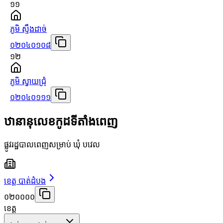
១១
ភូមិ ស្ទឹងដាច់
០២០៤០១០៨
១២
ភូមិ ស្វាយជ្រុំ
០២០៤០១១១
ឋានានុលេខកូដទីតាំងពេញ
ផ្លូវរដ្ឋបាលពេញសម្រាប់ ឃុំ បវេល
ខេត្ត បាត់ដំបង
០២០០០០
ខេត្ត