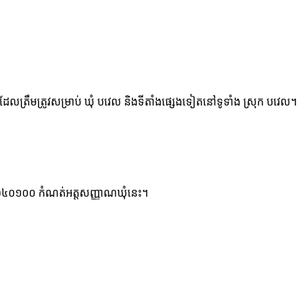
ដែលត្រឹមត្រូវសម្រាប់ ឃុំ បវេល និងទីតាំងផ្សេងទៀតនៅទូទាំង ស្រុក បវេល។
្ទង់ ០២០៤០១០០ កំណត់អត្តសញ្ញាណឃុំនេះ។