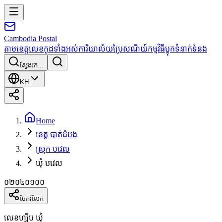
Cambodia
Postal
តាមខេត្ត
លេខកូដទាំងអស់
ការិយាល័យប្រៃសណីយ៍
កម្មវិធី
ប្លុក
ទំនាក់ទំនង
ស្វែងរក...
KH
Home
ខេត្ត បាត់ដំបង
ស្រុក បវេល
ឃុំ បវេល
០២០៤០១០០
ចែករំលែក
លេខហ្ស៊ីប ឃុំ