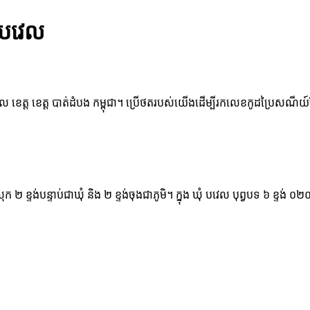
 បវេល
េល ខេត្ត ខេត្ត បាត់ដំបង កម្ពុជា។ ប្រើថតរបស់យើងដើម្បីរកលេខកូដប្រៃសណីយ៍
្រុក ២ ខ្ទង់បន្ទាប់ជាឃុំ និង ២ ខ្ទង់ចុងជាភូមិ។ ក្នុង ឃុំ បវេល បុព្វបទ ៦ ខ