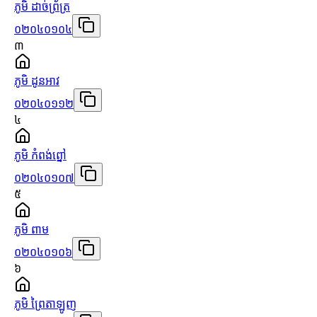
ភូមិ ដាច់ព្រ័ត្រ
០២០៤០១០៤
៣
ភូមិ ដូនអាវ
០២០៤០១១២
៤
ភូមិ កំពង់ព្នៅ
០២០៤០១០៧
៥
ភូមិ ពាម
០២០៤០១០៦
៦
ភូមិ ព្រៃតាឡូញ