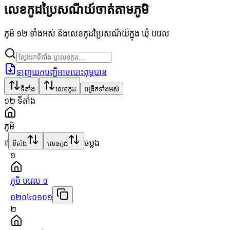
លេខកូដប្រៃសណីយ៍ចាត់តាមភូមិ
ភូមិ ១២ ទាំងអស់ និងលេខកូដប្រៃសណីយ៍ក្នុង ឃុំ បវេល
ទាញយកបញ្ជីអាចបោះពុម្ភបាន
ទីតាំង
លេខកូដ
ពង្រីកទាំងអស់
១២
ទីតាំង
ភូមិ
#
ចម្លង
ទីតាំង
លេខកូដ
១
ភូមិ បវេល ១
០២០៤០១០១
២