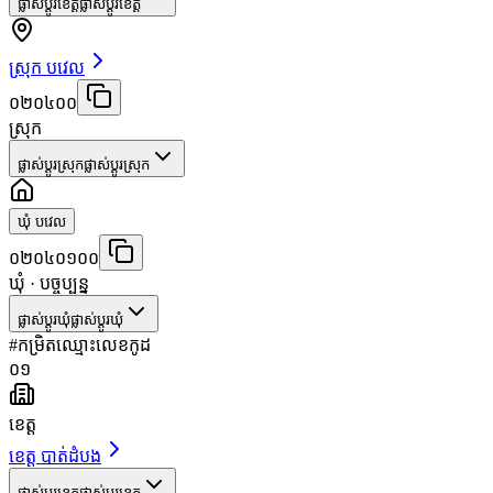
ផ្លាស់ប្តូរខេត្ត
ផ្លាស់ប្តូរខេត្ត
ស្រុក បវេល
០២០៤០០
ស្រុក
ផ្លាស់ប្តូរស្រុក
ផ្លាស់ប្តូរស្រុក
ឃុំ បវេល
០២០៤០១០០
ឃុំ
· បច្ចុប្បន្ន
ផ្លាស់ប្តូរឃុំ
ផ្លាស់ប្តូរឃុំ
#
កម្រិត
ឈ្មោះ
លេខកូដ
០១
ខេត្ត
ខេត្ត បាត់ដំបង
ផ្លាស់ប្តូរខេត្ត
ផ្លាស់ប្តូរខេត្ត