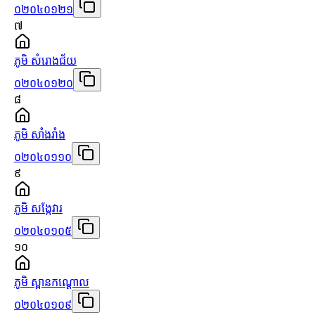
០២០៤០១២១
៧
ភូមិ សំរោងជ័យ
០២០៤០១២០
៨
ភូមិ សាំងរាំង
០២០៤០១១០
៩
ភូមិ សង្កែវារ
០២០៤០១០៥
១០
ភូមិ ស្ពានកណ្ដោល
០២០៤០១០៩