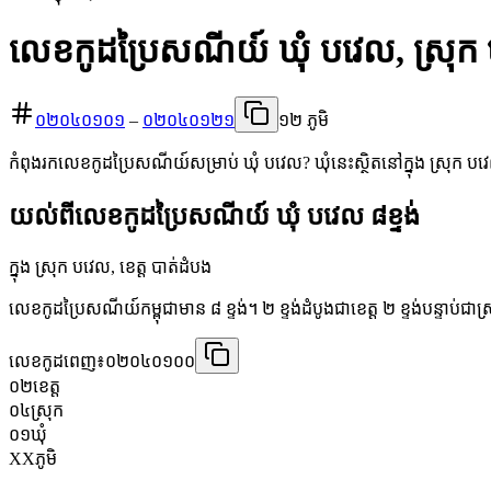
លេខកូដប្រៃសណីយ៍ ឃុំ បវេល, ស្រុក
០២០៤០១០១
–
០២០៤០១២១
១២ ភូមិ
កំពុងរកលេខកូដប្រៃសណីយ៍សម្រាប់ ឃុំ បវេល? ឃុំនេះស្ថិតនៅក្នុង ស្រុក បវ
យល់ពីលេខកូដប្រៃសណីយ៍ ឃុំ បវេល ៨ខ្ទង់
ក្នុង ស្រុក បវេល, ខេត្ត បាត់ដំបង
លេខកូដប្រៃសណីយ៍កម្ពុជាមាន ៨ ខ្ទង់។ ២ ខ្ទង់ដំបូងជាខេត្ត ២ ខ្ទង់បន្ទាប់ជាស
លេខកូដពេញ៖
០២០៤០១០០
០២
ខេត្ត
០៤
ស្រុក
០១
ឃុំ
XX
ភូមិ