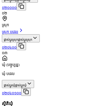
០២០០០០
០២
ស្រុក
ស្រុក បវេល
ផ្លាស់ប្តូរស្រុក
ផ្លាស់ប្តូរស្រុក
០២០៤០០
០៣
ឃុំ
(បច្ចុប្បន្ន)
ឃុំ បវេល
ផ្លាស់ប្តូរឃុំ
ផ្លាស់ប្តូរឃុំ
០២០៤០១០០
ស្ថិតិឃុំ