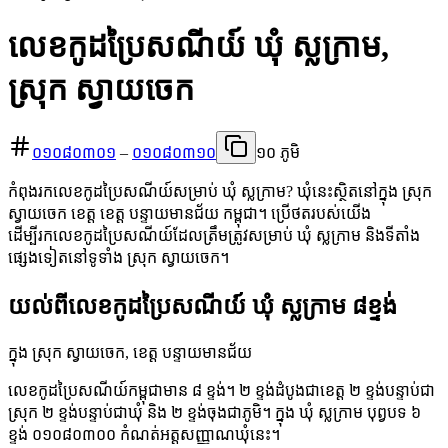
លេខកូដប្រៃសណីយ៍ ឃុំ ស្លក្រាម,
ស្រុក ស្វាយចេក
០១០៨០៣០១
–
០១០៨០៣១០
១០ ភូមិ
កំពុងរកលេខកូដប្រៃសណីយ៍សម្រាប់ ឃុំ ស្លក្រាម? ឃុំនេះស្ថិតនៅក្នុង ស្រុក
ស្វាយចេក ខេត្ត ខេត្ត បន្ទាយមានជ័យ កម្ពុជា។ ប្រើថតរបស់យើង
ដើម្បីរកលេខកូដប្រៃសណីយ៍ដែលត្រឹមត្រូវសម្រាប់ ឃុំ ស្លក្រាម និងទីតាំង
ផ្សេងទៀតនៅទូទាំង ស្រុក ស្វាយចេក។
យល់ពីលេខកូដប្រៃសណីយ៍ ឃុំ ស្លក្រាម ៨ខ្ទង់
ក្នុង ស្រុក ស្វាយចេក, ខេត្ត បន្ទាយមានជ័យ
លេខកូដប្រៃសណីយ៍កម្ពុជាមាន ៨ ខ្ទង់។ ២ ខ្ទង់ដំបូងជាខេត្ត ២ ខ្ទង់បន្ទាប់ជា
ស្រុក ២ ខ្ទង់បន្ទាប់ជាឃុំ និង ២ ខ្ទង់ចុងជាភូមិ។ ក្នុង ឃុំ ស្លក្រាម បុព្វបទ ៦
ខ្ទង់ ០១០៨០៣០០ កំណត់អត្តសញ្ញាណឃុំនេះ។