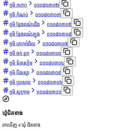
ភូមិ កកោះ
០១០៨០៣០២
ភូមិ កំណប់
០១០៨០៣០៣
ភូមិ ខ្លែងពណ៌ជើង
០១០៨០៣០៥
ភូមិ ខ្លែងពណ៌ត្បូង
០១០៨០៣០៨
ភូមិ គោកអំពិល
០១០៨០៣០៧
ភូមិ ចក់ ពួក
០១០៨០៣១០
ភូមិ ទ័ពសៀម
០១០៨០៣០៤
ភូមិ បឹងស្នោ
០១០៨០៣០៩
ភូមិ ប្រាសាទ
០១០៨០៣០៦
ភូមិ ស្លក្រាម
០១០៨០៣០១
ឃុំជិតខាង
រកឃើញ 4 ឃុំ ជិតខាង