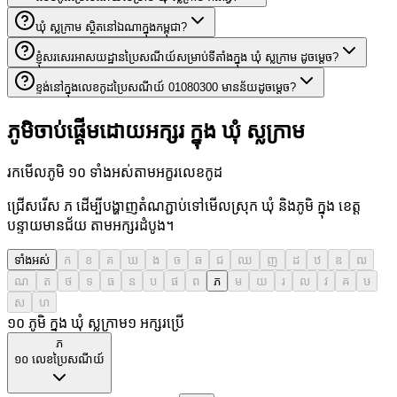
ឃុំ ស្លក្រាម ស្ថិតនៅឯណាក្នុងកម្ពុជា?
ខ្ញុំសរសេរអាសយដ្ឋានប្រៃសណីយ៍សម្រាប់ទីតាំងក្នុង ឃុំ ស្លក្រាម ដូចម្តេច?
ខ្ទង់នៅក្នុងលេខកូដប្រៃសណីយ៍ 01080300 មានន័យដូចម្តេច?
ភូមិចាប់ផ្តើមដោយអក្សរ ក្នុង ឃុំ ស្លក្រាម
រកមើលភូមិ ១០ ទាំងអស់តាមអក្ខរលេខកូដ
ជ្រើសរើស ភ ដើម្បីបង្ហាញតំណភ្ជាប់ទៅមើលស្រុក ឃុំ និងភូមិ ក្នុង ខេត្ត
បន្ទាយមានជ័យ តាមអក្សរដំបូង។
ទាំងអស់
ក
ខ
គ
ឃ
ង
ច
ឆ
ជ
ឈ
ញ
ដ
ឋ
ឌ
ឍ
ណ
ត
ថ
ទ
ធ
ន
ប
ផ
ព
ភ
ម
យ
រ
ល
វ
ឝ
ឞ
ស
ហ
១០ ភូមិ ក្នុង ឃុំ ស្លក្រាម
១
អក្សរប្រើ
ភ
១០
លេខប្រៃសណីយ៍