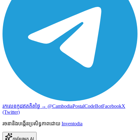
រកលេខកូដឥតគិតថ្លៃ → @CambodiaPostalCodeBot
Facebook
X
(Twitter)
រចនានិងបង្កើនប្រសិទ្ធភាពដោយ
Inventodia
ការស្វែងរក AI