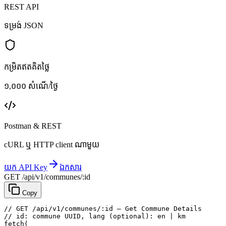
REST API
ទម្រង់ JSON
កម្រិតឥតគិតថ្លៃ
១,០០០ សំណើ/ថ្ងៃ
Postman & REST
cURL ឬ HTTP client ណាមួយ
យក API Key
ឯកសារ
GET /api/v1/communes/:id
Copy
// GET /api/v1/communes/:id — Get Commune Details
// id: commune UUID, lang (optional): en | km
fetch
(