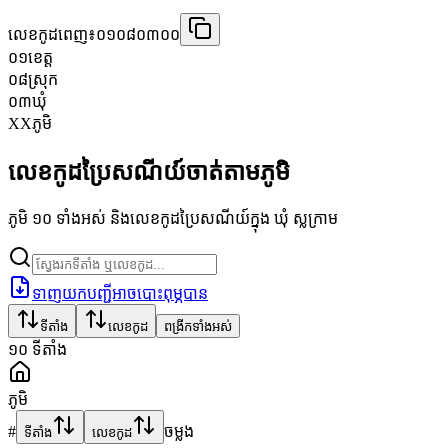
លេខកូដពេញ៖
០១០៨០៣០០
០១
ខេត្ត
០៨
ស្រុក
០៣
ឃុំ
XX
ភូមិ
លេខកូដប្រៃសណីយ៍ចាត់តាមភូមិ
ភូមិ ១០ ទាំងអស់ និងលេខកូដប្រៃសណីយ៍ក្នុង ឃុំ ស្លក្រាម
ទាញយកបញ្ជីអាចបោះពុម្ភបាន
ទីតាំង
លេខកូដ
ពង្រីកទាំងអស់
១០
ទីតាំង
ភូមិ
#
ចម្លង
ទីតាំង
លេខកូដ