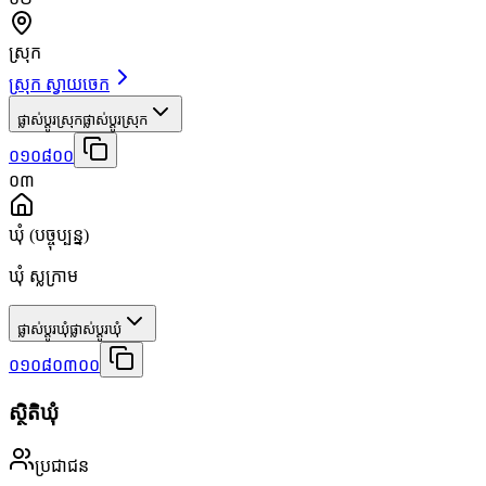
ស្រុក
ស្រុក ស្វាយចេក
ផ្លាស់ប្តូរស្រុក
ផ្លាស់ប្តូរស្រុក
០១០៨០០
០៣
ឃុំ
(បច្ចុប្បន្ន)
ឃុំ ស្លក្រាម
ផ្លាស់ប្តូរឃុំ
ផ្លាស់ប្តូរឃុំ
០១០៨០៣០០
ស្ថិតិឃុំ
ប្រជាជន