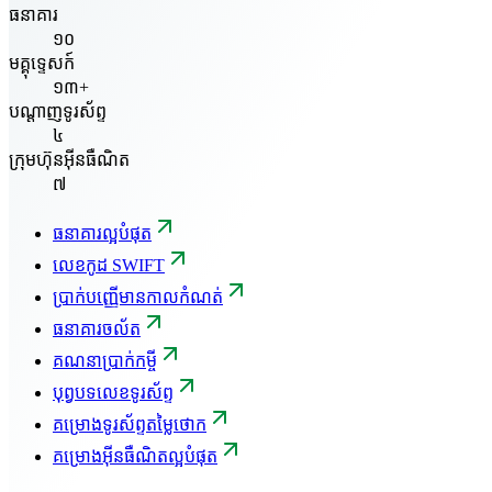
ធនាគារ
១០
មគ្គុទ្ទេសក៍
១៣+
បណ្តាញទូរស័ព្ទ
៤
ក្រុមហ៊ុនអ៊ីនធឺណិត
៧
ធនាគារល្អបំផុត
លេខកូដ SWIFT
ប្រាក់បញ្ញើមានកាលកំណត់
ធនាគារចល័ត
គណនាប្រាក់កម្ចី
បុព្វបទលេខទូរស័ព្ទ
គម្រោងទូរស័ព្ទតម្លៃថោក
គម្រោងអ៊ីនធឺណិតល្អបំផុត