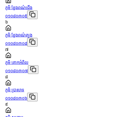
ភូមិ ខ្លែងពណ៌ជើង
០១០៨០៣០៥
៦
ភូមិ ខ្លែងពណ៌ត្បូង
០១០៨០៣០៨
៧
ភូមិ គោកអំពិល
០១០៨០៣០៧
៨
ភូមិ ប្រាសាទ
០១០៨០៣០៦
៩