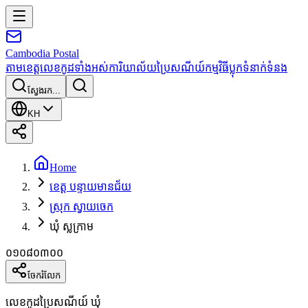
Cambodia
Postal
តាមខេត្ត
លេខកូដទាំងអស់
ការិយាល័យប្រៃសណីយ៍
កម្មវិធី
ប្លុក
ទំនាក់ទំនង
ស្វែងរក...
KH
Home
ខេត្ត បន្ទាយមានជ័យ
ស្រុក ស្វាយចេក
ឃុំ ស្លក្រាម
០១០៨០៣០០
ចែករំលែក
លេខកូដប្រៃសណីយ៍ ឃុំ