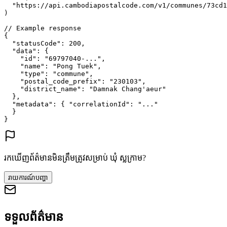
"https://api.cambodiapostalcode.com/v1/communes/73cd1
)
// Example response
{
"statusCode"
: 
200
,
"data"
: {
"id"
: 
"69797040-..."
,
"name"
: 
"Pong Tuek"
,
"type"
: 
"commune"
,
"postal_code_prefix"
: 
"230103"
,
"district_name"
: 
"Damnak Chang'aeur"
},
"metadata"
: {
"correlationId"
: 
"..."
}
}
រកឃើញព័ត៌មានមិនត្រឹមត្រូវសម្រាប់ ឃុំ ស្លក្រាម?
រាយការណ៍បញ្ហា
ទទួលព័ត៌មាន