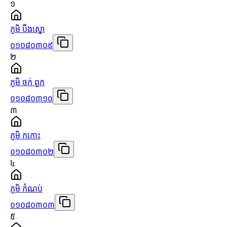
១
ភូមិ បឹងស្នោ
០១០៨០៣០៩
២
ភូមិ ចក់ ពួក
០១០៨០៣១០
៣
ភូមិ កកោះ
០១០៨០៣០២
៤
ភូមិ កំណប់
០១០៨០៣០៣
៥