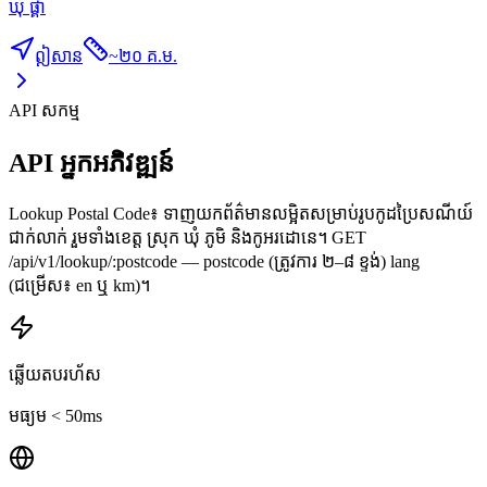
ឃុំ ផ្គាំ
ឦសាន
~
២០ គ.ម.
API សកម្ម
API អ្នកអភិវឌ្ឍន៍
Lookup Postal Code៖ ទាញយកព័ត៌មានលម្អិតសម្រាប់រូបកូដប្រៃសណីយ៍
ជាក់លាក់ រួមទាំងខេត្ត ស្រុក ឃុំ ភូមិ និងកូអរដោនេ។ GET
/api/v1/lookup/:postcode — postcode (ត្រូវការ ២–៨ ខ្ទង់) lang
(ជម្រើស៖ en ឬ km)។
ឆ្លើយតបរហ័ស
មធ្យម < 50ms