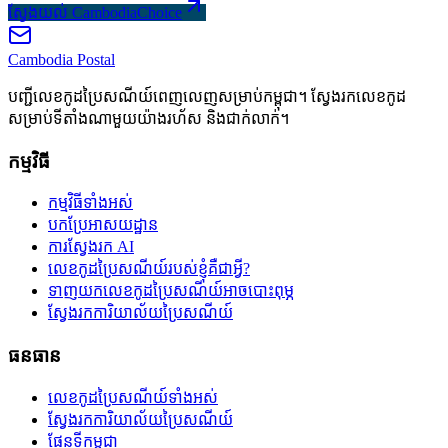
ស្វែងយល់ CambodiaChoice
Cambodia
Postal
បញ្ជីលេខកូដប្រៃសណីយ៍ពេញលេញសម្រាប់កម្ពុជា។ ស្វែងរកលេខកូដ
សម្រាប់ទីតាំងណាមួយយ៉ាងរហ័ស និងជាក់លាក់។
កម្មវិធី
កម្មវិធីទាំងអស់
បកប្រែអាសយដ្ឋាន
ការស្វែងរក AI
លេខកូដប្រៃសណីយ៍របស់ខ្ញុំគឺជាអ្វី?
ទាញយកលេខកូដប្រៃសណីយ៍អាចបោះពុម្ភ
ស្វែងរកការិយាល័យប្រៃសណីយ៍
ធនធាន
លេខកូដប្រៃសណីយ៍ទាំងអស់
ស្វែងរកការិយាល័យប្រៃសណីយ៍
ផែនទីកម្ពុជា