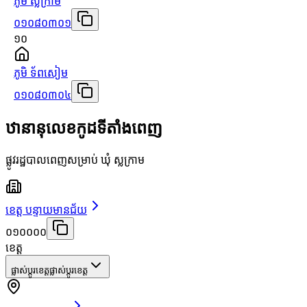
ភូមិ ស្លក្រាម
០១០៨០៣០១
១០
ភូមិ ទ័ពសៀម
០១០៨០៣០៤
ឋានានុលេខកូដទីតាំងពេញ
ផ្លូវរដ្ឋបាលពេញសម្រាប់ ឃុំ ស្លក្រាម
ខេត្ត បន្ទាយមានជ័យ
០១០០០០
ខេត្ត
ផ្លាស់ប្តូរខេត្ត
ផ្លាស់ប្តូរខេត្ត