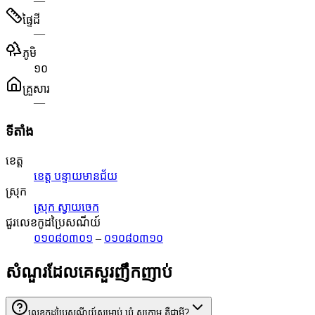
—
ផ្ទៃដី
—
ភូមិ
១០
គ្រួសារ
—
ទីតាំង
ខេត្ត
ខេត្ត បន្ទាយមានជ័យ
ស្រុក
ស្រុក ស្វាយចេក
ជួរលេខកូដប្រៃសណីយ៍
០១០៨០៣០១
–
០១០៨០៣១០
សំណួរដែលគេសួរញឹកញាប់
លេខកូដប្រៃសណីយ៍សម្រាប់ ឃុំ ស្លក្រាម គឺជាអ្វី?