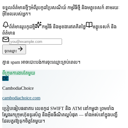
ទទួលព័ត៌មានថ្មីៗអំពីរូបកូដប្រៃសណីយ៍ កម្មវិធីថ្មី និងមគ្គុទេសក៍ តាមរយៈ
អ៊ីមែលរបស់អ្នក។
ព័ត៌មានរូបកូដថ្មី
កម្មវិធី និងមុខងារឥតគិតថ្លៃ
មគ្គុទេសក៍ និង
ព័ត៌មាន
ចុះឈ្មោះ
គ្មាន spam អាចបោះបង់ការចុះឈ្មោះគ្រប់ពេល។
ពីក្រុមការងារតែមួយ
CC
CambodiaChoice
cambodiachoice.com
ប្រៀបធៀបធនាគារ លេខកូដ SWIFT និង ATM នៅកម្ពុជា ព្រមទាំង
ស្វែងរកក្រុមហ៊ុនទូរស័ព្ទ និងអ៊ីនធឺណិតល្អបំផុត — ទាំងអស់នៅក្នុងបញ្ជី
ដែលគួរឱ្យទុកចិត្តតែមួយ។