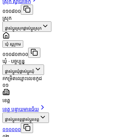
ស្រុក ស្វាយចេក
០១០៨០០
ស្រុក
ផ្លាស់ប្តូរស្រុក
ផ្លាស់ប្តូរស្រុក
ឃុំ ស្លក្រាម
០១០៨០៣០០
ឃុំ
· បច្ចុប្បន្ន
ផ្លាស់ប្តូរឃុំ
ផ្លាស់ប្តូរឃុំ
#
កម្រិត
ឈ្មោះ
លេខកូដ
០១
ខេត្ត
ខេត្ត បន្ទាយមានជ័យ
ផ្លាស់ប្តូរខេត្ត
ផ្លាស់ប្តូរខេត្ត
០១០០០០
០២