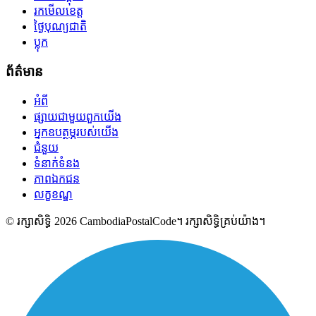
រកមើលខេត្ត
ថ្ងៃបុណ្យជាតិ
ប្លុក
ព័ត៌មាន
អំពី
ផ្សាយជាមួយពួកយើង
អ្នកឧបត្ថម្ភរបស់យើង
ជំនួយ
ទំនាក់ទំនង
ភាពឯកជន
លក្ខខណ្ឌ
© រក្សាសិទ្ធិ 2026 CambodiaPostalCode។ រក្សាសិទ្ធិគ្រប់យ៉ាង។