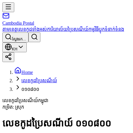
Cambodia
Postal
តាមខេត្ត
លេខកូដទាំងអស់
ការិយាល័យប្រៃសណីយ៍
កម្មវិធី
ប្លុក
ទំនាក់ទំនង
ស្វែងរក...
KH
Home
លេខកូដប្រៃសណីយ៍
០១០៨០០
លេខកូដប្រៃសណីយ៍កម្ពុជា
កម្រិត
:
ស្រុក
លេខកូដប្រៃសណីយ៍ ០១០៨០០