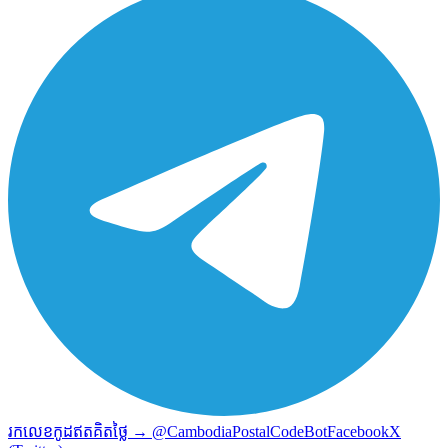
រកលេខកូដឥតគិតថ្លៃ → @CambodiaPostalCodeBot
Facebook
X