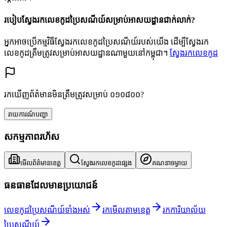
របៀបស្វែងរកលេខកូដប្រៃសណីយ៍សម្រាប់អាសយដ្ឋានជាក់លាក់?
អ្នកអាចប្រើកម្មវិធីស្វែងរកលេខកូដប្រៃសណីយ៍របស់យើង ដើម្បីស្វែងរក
លេខកូដត្រឹមត្រូវសម្រាប់អាសយដ្ឋានណាមួយនៅកម្ពុជា។
ស្វែងរកលេខកូដ
រកឃើញព័ត៌មានមិនត្រឹមត្រូវសម្រាប់ ០១០៨០០?
រាយការណ៍បញ្ហា
សកម្មភាពរហ័ស
មើលព័ត៌មានខេត្ត
ស្វែងរកលេខកូដផ្សេង
គណនាចម្ងាយ
ធនធានដែលមានប្រយោជន៍
លេខកូដប្រៃសណីយ៍ទាំងអស់
រកមើលតាមខេត្ត
រកការិយាល័យ
ប្រៃសណីយ៍