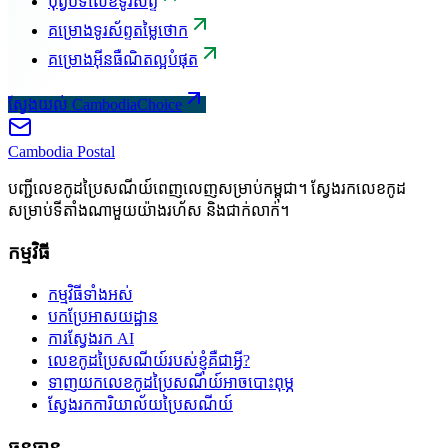
បុព្វបទលេខទូរស័ព្ទ
គម្រោងទូរស័ព្ទតម្លៃថោក
គម្រោងអ៊ីនធឺណិតល្អបំផុត
ស្វែងយល់ CambodiaChoice
Cambodia
Postal
បញ្ជីលេខកូដប្រៃសណីយ៍ពេញលេញសម្រាប់កម្ពុជា។ ស្វែងរកលេខកូដ
សម្រាប់ទីតាំងណាមួយយ៉ាងរហ័ស និងជាក់លាក់។
កម្មវិធី
កម្មវិធីទាំងអស់
បកប្រែអាសយដ្ឋាន
ការស្វែងរក AI
លេខកូដប្រៃសណីយ៍របស់ខ្ញុំគឺជាអ្វី?
ទាញយកលេខកូដប្រៃសណីយ៍អាចបោះពុម្ភ
ស្វែងរកការិយាល័យប្រៃសណីយ៍
ធនធាន