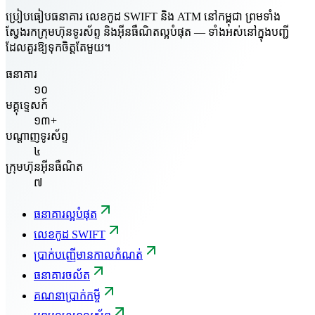
ប្រៀបធៀបធនាគារ លេខកូដ SWIFT និង ATM នៅកម្ពុជា ព្រមទាំង
ស្វែងរកក្រុមហ៊ុនទូរស័ព្ទ និងអ៊ីនធឺណិតល្អបំផុត — ទាំងអស់នៅក្នុងបញ្ជី
ដែលគួរឱ្យទុកចិត្តតែមួយ។
ធនាគារ
១០
មគ្គុទ្ទេសក៍
១៣+
បណ្តាញទូរស័ព្ទ
៤
ក្រុមហ៊ុនអ៊ីនធឺណិត
៧
ធនាគារល្អបំផុត
លេខកូដ SWIFT
ប្រាក់បញ្ញើមានកាលកំណត់
ធនាគារចល័ត
គណនាប្រាក់កម្ចី