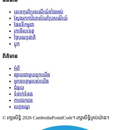
លេខកូដប្រៃសណីយ៍ទាំងអស់
ស្វែងរកការិយាល័យប្រៃសណីយ៍
ផែនទីកម្ពុជា
រកមើលខេត្ត
ថ្ងៃបុណ្យជាតិ
ប្លុក
ព័ត៌មាន
អំពី
ផ្សាយជាមួយពួកយើង
អ្នកឧបត្ថម្ភរបស់យើង
ជំនួយ
ទំនាក់ទំនង
ភាពឯកជន
លក្ខខណ្ឌ
© រក្សាសិទ្ធិ 2026 CambodiaPostalCode។ រក្សាសិទ្ធិគ្រប់យ៉ាង។