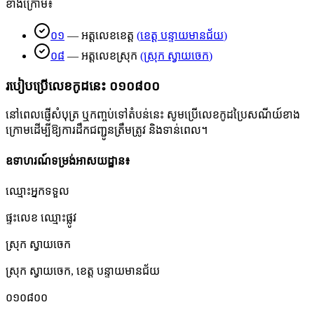
ខាងក្រោម៖
០១
—
អត្តលេខខេត្ត
(
ខេត្ត បន្ទាយមានជ័យ
)
០៨
—
អត្តលេខស្រុក
(
ស្រុក ស្វាយចេក
)
របៀបប្រើលេខកូដនេះ
០១០៨០០
នៅពេលផ្ញើសំបុត្រ ឬកញ្ចប់ទៅតំបន់នេះ សូមប្រើលេខកូដប្រៃសណីយ៍ខាង
ក្រោមដើម្បីឱ្យការដឹកជញ្ជូនត្រឹមត្រូវ និងទាន់ពេល។
ឧទាហរណ៍ទម្រង់អាសយដ្ឋាន៖
ឈ្មោះអ្នកទទួល
ផ្ទះលេខ ឈ្មោះផ្លូវ
ស្រុក ស្វាយចេក
ស្រុក ស្វាយចេក
,
ខេត្ត បន្ទាយមានជ័យ
០១០៨០០