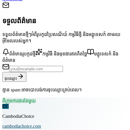
ទទួលព័ត៌មាន
ទទួលព័ត៌មានថ្មីៗអំពីរូបកូដប្រៃសណីយ៍ កម្មវិធីថ្មី និងមគ្គុទេសក៍ តាមរយៈ
អ៊ីមែលរបស់អ្នក។
ព័ត៌មានរូបកូដថ្មី
កម្មវិធី និងមុខងារឥតគិតថ្លៃ
មគ្គុទេសក៍ និង
ព័ត៌មាន
ចុះឈ្មោះ
គ្មាន spam អាចបោះបង់ការចុះឈ្មោះគ្រប់ពេល។
ពីក្រុមការងារតែមួយ
CC
CambodiaChoice
cambodiachoice.com