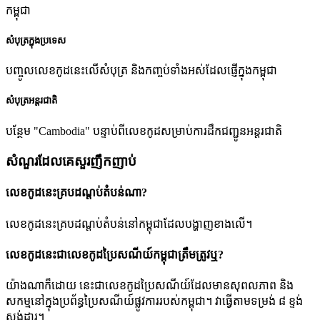
កម្ពុជា
សំបុត្រក្នុងប្រទេស
បញ្ចូលលេខកូដនេះលើសំបុត្រ និងកញ្ចប់ទាំងអស់ដែលផ្ញើក្នុងកម្ពុជា
សំបុត្រអន្តរជាតិ
បន្ថែម "Cambodia" បន្ទាប់ពីលេខកូដសម្រាប់ការដឹកជញ្ជូនអន្តរជាតិ
សំណួរដែលគេសួរញឹកញាប់
លេខកូដនេះគ្របដណ្តប់តំបន់ណា?
លេខកូដនេះគ្របដណ្តប់តំបន់នៅកម្ពុជាដែលបង្ហាញខាងលើ។
លេខកូដនេះជាលេខកូដប្រៃសណីយ៍កម្ពុជាត្រឹមត្រូវឬ?
យ៉ាងណាក៏ដោយ នេះជាលេខកូដប្រៃសណីយ៍ដែលមានសុពលភាព និង
សកម្មនៅក្នុងប្រព័ន្ធប្រៃសណីយ៍ផ្លូវការរបស់កម្ពុជា។ វាធ្វើតាមទម្រង់ ៨ ខ្ទង់
ស្តង់ដារ។