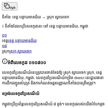
ចម្លង
ទីតាំង
:
ខេត្ត បន្ទាយមានជ័យ → ស្រុក ស្វាយចេក
1 ទីតាំងដែលប្រើលេខកូដនេះ នៅ ខេត្ត បន្ទាយមានជ័យ, កម្ពុជា
០១
ខេត្ត
ខេត្ត បន្ទាយមានជ័យ
០៨
ស្រុក
ស្រុក ស្វាយចេក
អំពីលេខកូដ
០១០៨០០
លេខកូដប្រៃសណីយ៍នេះត្រូវបានចាត់ចែងឱ្យ
ស្រុក ស្វាយចេក ស្រុក
,
ខេត្ត
បន្ទាយមានជ័យ
,
កម្ពុជា
.
លេខកូដប្រៃសណីយ៍កម្រិត district នេះជួយធានា
ការដឹកជញ្ជូនសំបុត្រ និងការកំណត់អត្តសញ្ញាណទីតាំងបានត្រឹមត្រូវ។
ទម្រង់លេខកូដប្រៃសណីយ៍
កម្ពុជាប្រើប្រព័ន្ធលេខកូដប្រៃសណីយ៍ ៨ ខ្ទង់។ លេខកូដរបស់យើងបំបែកដូច