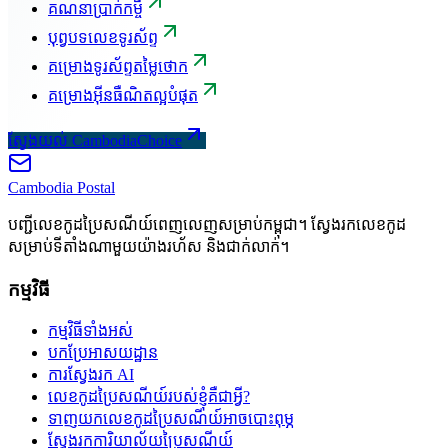
គណនាប្រាក់កម្ចី
បុព្វបទលេខទូរស័ព្ទ
គម្រោងទូរស័ព្ទតម្លៃថោក
គម្រោងអ៊ីនធឺណិតល្អបំផុត
ស្វែងយល់ CambodiaChoice
Cambodia
Postal
បញ្ជីលេខកូដប្រៃសណីយ៍ពេញលេញសម្រាប់កម្ពុជា។ ស្វែងរកលេខកូដ
សម្រាប់ទីតាំងណាមួយយ៉ាងរហ័ស និងជាក់លាក់។
កម្មវិធី
កម្មវិធីទាំងអស់
បកប្រែអាសយដ្ឋាន
ការស្វែងរក AI
លេខកូដប្រៃសណីយ៍របស់ខ្ញុំគឺជាអ្វី?
ទាញយកលេខកូដប្រៃសណីយ៍អាចបោះពុម្ភ
ស្វែងរកការិយាល័យប្រៃសណីយ៍