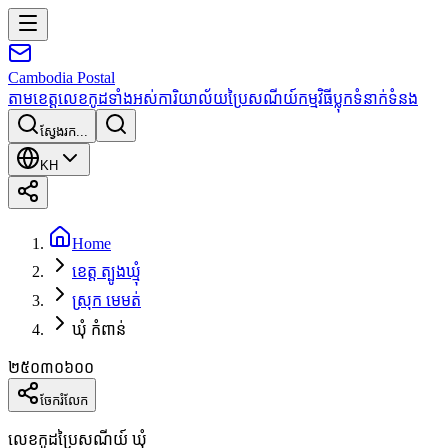
Cambodia
Postal
តាមខេត្ត
លេខកូដទាំងអស់
ការិយាល័យប្រៃសណីយ៍
កម្មវិធី
ប្លុក
ទំនាក់ទំនង
ស្វែងរក...
KH
Home
ខេត្ត ត្បូងឃ្មុំ
ស្រុក មេមត់
ឃុំ កំពាន់
២៥០៣០៦០០
ចែករំលែក
លេខកូដប្រៃសណីយ៍ ឃុំ