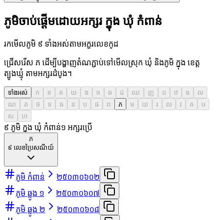
ភូមិចាប់ផ្តើមដោយអក្សរ ក្នុង ឃុំ កំពាន់
រកមើលភូមិ ៩ ទាំងអស់តាមអក្ខរលេខកូដ
ជ្រើសរើស ភ ដើម្បីបង្ហាញតំណភ្ជាប់ទៅមើលស្រុក ឃុំ និងភូមិ ក្នុង ខេត្ត
ត្បូងឃ្មុំ តាមអក្សរដំបូង។
ទាំងអស់
ក
ខ
គ
ឃ
ង
ច
ឆ
ជ
ឈ
ញ
ដ
ឋ
ឌ
ឍ
ណ
ត
ថ
ទ
ធ
ន
ប
ផ
ព
ភ
ម
យ
រ
ល
វ
ឝ
ឞ
ស
ហ
៩ ភូមិ ក្នុង ឃុំ កំពាន់
១
អក្សរប្រើ
ភ
៩
លេខប្រៃសណីយ៍
ភូមិ កំពាន់
២៥០៣០៦០២
ភូមិ ឆ្លូង ១
២៥០៣០៦០៧
ភូមិ ឆ្លូង ២
២៥០៣០៦០៨