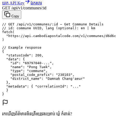
យក API Key
ឯកសារ
GET /api/v1/communes/:id
Copy
// GET /api/v1/communes/:id — Get Commune Details
// id: commune UUID, lang (optional): en | km
fetch
(
"https://api.cambodiapostalcode.com/v1/communes/d6d6c
)
// Example response
{
"statusCode"
: 
200
,
"data"
: {
"id"
: 
"69797040-..."
,
"name"
: 
"Pong Tuek"
,
"type"
: 
"commune"
,
"postal_code_prefix"
: 
"230103"
,
"district_name"
: 
"Damnak Chang'aeur"
},
"metadata"
: {
"correlationId"
: 
"..."
}
}
រកឃើញព័ត៌មានមិនត្រឹមត្រូវសម្រាប់ ឃុំ កំពាន់?