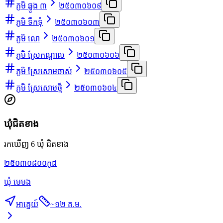
ភូមិ ឆ្លូង ៣
២៥០៣០៦០៩
ភូមិ ទឹកទុំ
២៥០៣០៦០៣
ភូមិ លោ
២៥០៣០៦០១
ភូមិ ស្រែកណ្ដាល
២៥០៣០៦០៦
ភូមិ ស្រែសោមចាស់
២៥០៣០៦០៥
ភូមិ ស្រែសោមថ្មី
២៥០៣០៦០៤
ឃុំជិតខាង
រកឃើញ 6 ឃុំ ជិតខាង
២៥០៣០៨០០
កូដ
ឃុំ មេមង
អាគ្នេយ៍
~
១២ គ.ម.