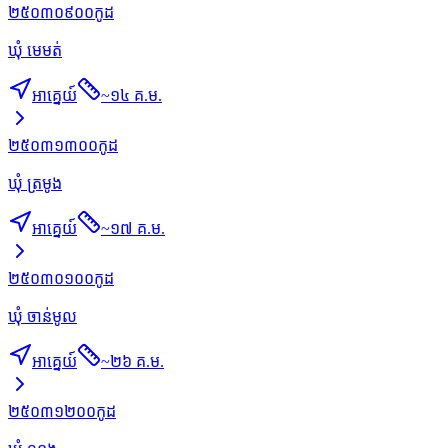
២៥០៣០៩០០
កូដ
ឃុំ មេមត់
អាគ្នេយ៍
~
១៤ គ.ម.
២៥០៣១៣០០
កូដ
ឃុំ ត្រមូង
អាគ្នេយ៍
~
១៧ គ.ម.
២៥០៣០១០០
កូដ
ឃុំ ចាន់មូល
អាគ្នេយ៍
~
២៦ គ.ម.
២៥០៣១២០០
កូដ