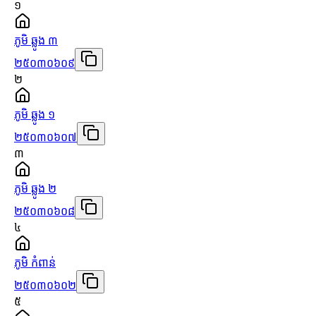
១
ភូមិ ឆ្លូង ៣
២៥០៣០៦០៩
២
ភូមិ ឆ្លូង ១
២៥០៣០៦០៧
៣
ភូមិ ឆ្លូង ២
២៥០៣០៦០៨
៤
ភូមិ កំពាន់
២៥០៣០៦០២
៥