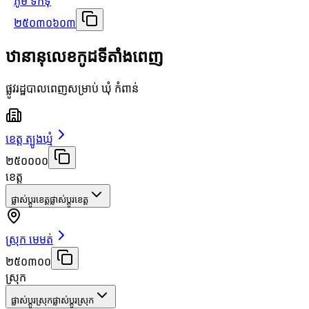
ភូមិ ទឹកទុំ
២៥០៣០៦០៣
ឋានានុលេខកូដទីតាំងពេញ
ផ្លូវរដ្ឋបាលពេញសម្រាប់ ឃុំ កំពាន់
ខេត្ត ត្បូងឃ្មុំ
២៥០០០០
ខេត្ត
ផ្លាស់ប្តូរខេត្ត
ផ្លាស់ប្តូរខេត្ត
ស្រុក មេមត់
២៥០៣០០
ស្រុក
ផ្លាស់ប្តូរស្រុក
ផ្លាស់ប្តូរស្រុក