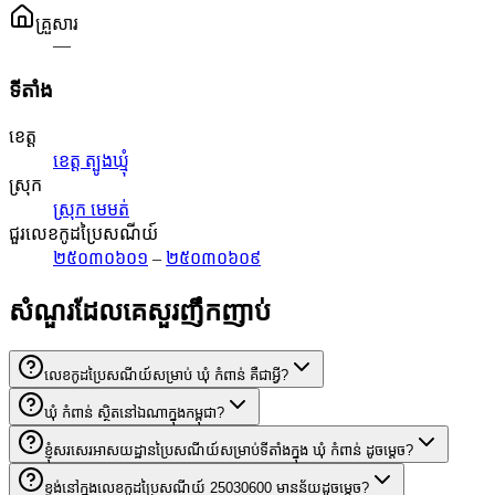
គ្រួសារ
—
ទីតាំង
ខេត្ត
ខេត្ត ត្បូងឃ្មុំ
ស្រុក
ស្រុក មេមត់
ជួរលេខកូដប្រៃសណីយ៍
២៥០៣០៦០១
–
២៥០៣០៦០៩
សំណួរដែលគេសួរញឹកញាប់
លេខកូដប្រៃសណីយ៍សម្រាប់ ឃុំ កំពាន់ គឺជាអ្វី?
ឃុំ កំពាន់ ស្ថិតនៅឯណាក្នុងកម្ពុជា?
ខ្ញុំសរសេរអាសយដ្ឋានប្រៃសណីយ៍សម្រាប់ទីតាំងក្នុង ឃុំ កំពាន់ ដូចម្តេច?
ខ្ទង់នៅក្នុងលេខកូដប្រៃសណីយ៍ 25030600 មានន័យដូចម្តេច?