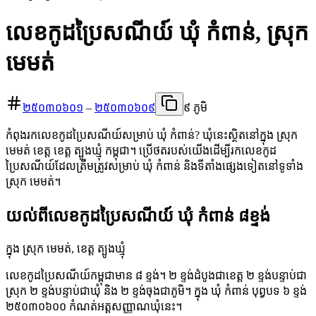
លេខកូដប្រៃសណីយ៍ ឃុំ កំពាន់, ស្រុក
មេមត់
២៥០៣០៦០១
–
២៥០៣០៦០៩
៩ ភូមិ
កំពុងរកលេខកូដប្រៃសណីយ៍សម្រាប់ ឃុំ កំពាន់? ឃុំនេះស្ថិតនៅក្នុង ស្រុក
មេមត់ ខេត្ត ខេត្ត ត្បូងឃ្មុំ កម្ពុជា។ ប្រើថតរបស់យើងដើម្បីរកលេខកូដ
ប្រៃសណីយ៍ដែលត្រឹមត្រូវសម្រាប់ ឃុំ កំពាន់ និងទីតាំងផ្សេងទៀតនៅទូទាំង
ស្រុក មេមត់។
យល់ពីលេខកូដប្រៃសណីយ៍ ឃុំ កំពាន់ ៨ខ្ទង់
ក្នុង ស្រុក មេមត់, ខេត្ត ត្បូងឃ្មុំ
លេខកូដប្រៃសណីយ៍កម្ពុជាមាន ៨ ខ្ទង់។ ២ ខ្ទង់ដំបូងជាខេត្ត ២ ខ្ទង់បន្ទាប់ជា
ស្រុក ២ ខ្ទង់បន្ទាប់ជាឃុំ និង ២ ខ្ទង់ចុងជាភូមិ។ ក្នុង ឃុំ កំពាន់ បុព្វបទ ៦ ខ្ទង់
២៥០៣០៦០០ កំណត់អត្តសញ្ញាណឃុំនេះ។