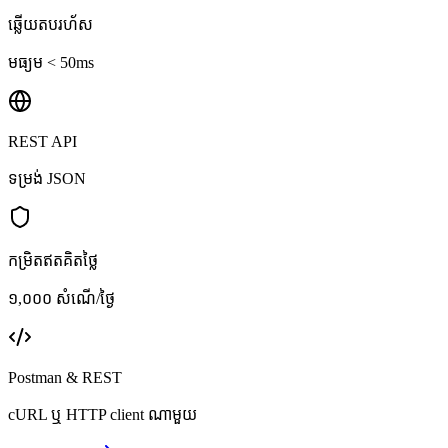
ឆ្លើយតបរហ័ស
មធ្យម < 50ms
REST API
ទម្រង់ JSON
កម្រិតឥតគិតថ្លៃ
១,០០០ សំណើ/ថ្ងៃ
Postman & REST
cURL ឬ HTTP client ណាមួយ