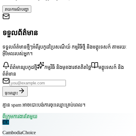
រាយការណ៍បញ្ហា
ទទួលព័ត៌មាន
ទទួលព័ត៌មានថ្មីៗអំពីរូបកូដប្រៃសណីយ៍ កម្មវិធីថ្មី និងមគ្គុទេសក៍ តាមរយៈ
អ៊ីមែលរបស់អ្នក។
ព័ត៌មានរូបកូដថ្មី
កម្មវិធី និងមុខងារឥតគិតថ្លៃ
មគ្គុទេសក៍ និង
ព័ត៌មាន
ចុះឈ្មោះ
គ្មាន spam អាចបោះបង់ការចុះឈ្មោះគ្រប់ពេល។
ពីក្រុមការងារតែមួយ
CC
CambodiaChoice