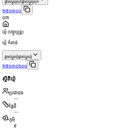
ផ្លាស់ប្តូរស្រុក
ផ្លាស់ប្តូរស្រុក
២៥០៣០០
០៣
ឃុំ
(បច្ចុប្បន្ន)
ឃុំ កំពាន់
ផ្លាស់ប្តូរឃុំ
ផ្លាស់ប្តូរឃុំ
២៥០៣០៦០០
ស្ថិតិឃុំ
ប្រជាជន
—
ផ្ទៃដី
—
ភូមិ
៩