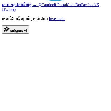
រកលេខកូដឥតគិតថ្លៃ → @CambodiaPostalCodeBot
Facebook
X
(Twitter)
រចនានិងបង្កើនប្រសិទ្ធភាពដោយ
Inventodia
ការស្វែងរក AI