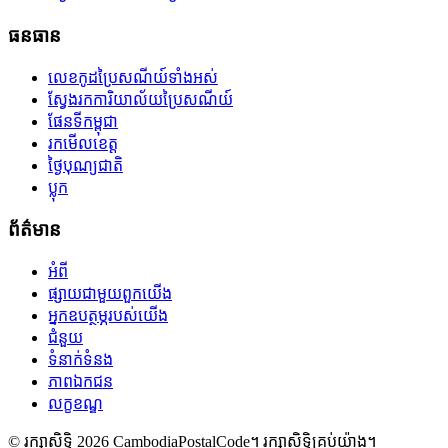
ធនធាន
លេខកូដប្រៃសណីយ៍ទាំងអស់
ស្វែងរកការិយាល័យប្រៃសណីយ៍
ផែនទីកម្ពុជា
រកមើលខេត្ត
ថ្ងៃបុណ្យជាតិ
ប្លុក
ព័ត៌មាន
អំពី
ផ្សាយជាមួយពួកយើង
អ្នកឧបត្ថម្ភរបស់យើង
ជំនួយ
ទំនាក់ទំនង
ភាពឯកជន
លក្ខខណ្ឌ
© រក្សាសិទ្ធិ 2026 CambodiaPostalCode។ រក្សាសិទ្ធិគ្រប់យ៉ាង។