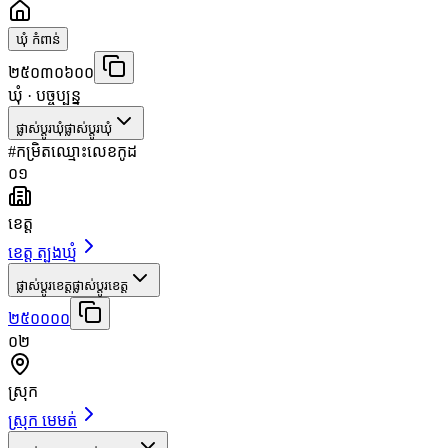
ឃុំ កំពាន់
២៥០៣០៦០០
ឃុំ
· បច្ចុប្បន្ន
ផ្លាស់ប្តូរឃុំ
ផ្លាស់ប្តូរឃុំ
#
កម្រិត
ឈ្មោះ
លេខកូដ
០១
ខេត្ត
ខេត្ត ត្បូងឃ្មុំ
ផ្លាស់ប្តូរខេត្ត
ផ្លាស់ប្តូរខេត្ត
២៥០០០០
០២
ស្រុក
ស្រុក មេមត់