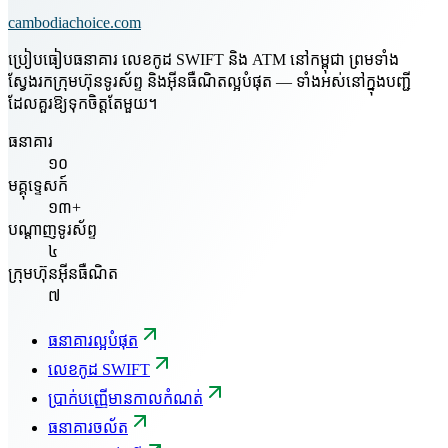
cambodiachoice.com
ប្រៀបធៀបធនាគារ លេខកូដ SWIFT និង ATM នៅកម្ពុជា ព្រមទាំង
ស្វែងរកក្រុមហ៊ុនទូរស័ព្ទ និងអ៊ីនធឺណិតល្អបំផុត — ទាំងអស់នៅក្នុងបញ្ជី
ដែលគួរឱ្យទុកចិត្តតែមួយ។
ធនាគារ
១០
មគ្គុទ្ទេសក៍
១៣+
បណ្តាញទូរស័ព្ទ
៤
ក្រុមហ៊ុនអ៊ីនធឺណិត
៧
ធនាគារល្អបំផុត
លេខកូដ SWIFT
ប្រាក់បញ្ញើមានកាលកំណត់
ធនាគារចល័ត