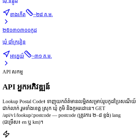
ឃុំ ទន្លូង
ខាងកើត
~
២៨ គ.ម.
២៥០៣០៣០០
កូដ
ឃុំ ជាំក្រវៀន
អាគ្នេយ៍
~
៣១ គ.ម.
API សកម្ម
API អ្នកអភិវឌ្ឍន៍
Lookup Postal Code៖ ទាញយកព័ត៌មានលម្អិតសម្រាប់រូបកូដប្រៃសណីយ៍
ជាក់លាក់ រួមទាំងខេត្ត ស្រុក ឃុំ ភូមិ និងកូអរដោនេ។ GET
/api/v1/lookup/:postcode — postcode (ត្រូវការ ២–៨ ខ្ទង់) lang
(ជម្រើស៖ en ឬ km)។