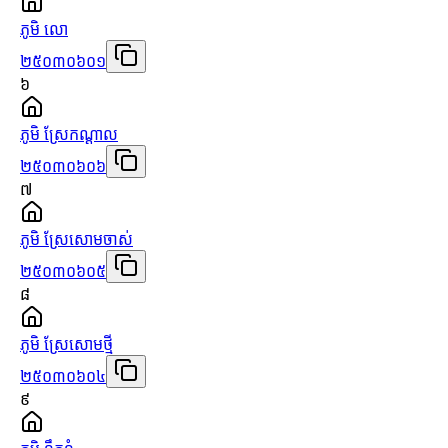
ភូមិ លោ
២៥០៣០៦០១
៦
ភូមិ ស្រែកណ្ដាល
២៥០៣០៦០៦
៧
ភូមិ ស្រែសោមចាស់
២៥០៣០៦០៥
៨
ភូមិ ស្រែសោមថ្មី
២៥០៣០៦០៤
៩