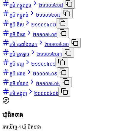
ភូមិ កន្ទួតតូច
២១១០១៤០៨
ភូមិ កន្ទួតធំ
២១១០១៤០៧
ភូមិ ឆឹស
២១១០១៤០២
ភូមិ ជីងោ
២១១០១៤០៥
ភូមិ ត្រពាំងឈូក
២១១០១៤១០
ភូមិ ត្រឡាច
២១១០១៤០៣
ភូមិ ទន្លេ
២១១០១៤០១
ភូមិ ពោន
២១១០១៤០៩
ភូមិ សំរោង
២១១០១៤០៤
ភូមិ អង្គុញ
២១១០១៤០៦
ឃុំជិតខាង
រកឃើញ 4 ឃុំ ជិតខាង