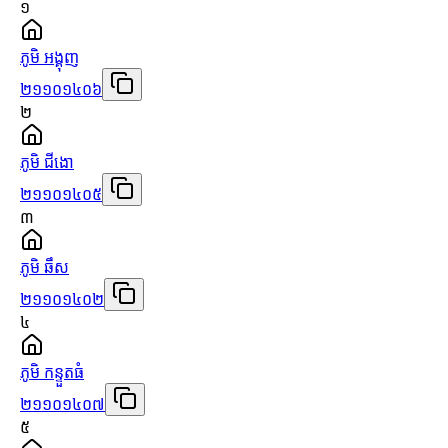
១
ភូមិ អង្គុញ
២១១០១៤០៦
២
ភូមិ ជីងោ
២១១០១៤០៥
៣
ភូមិ ឆឹស
២១១០១៤០២
៤
ភូមិ កន្ទួតធំ
២១១០១៤០៧
៥