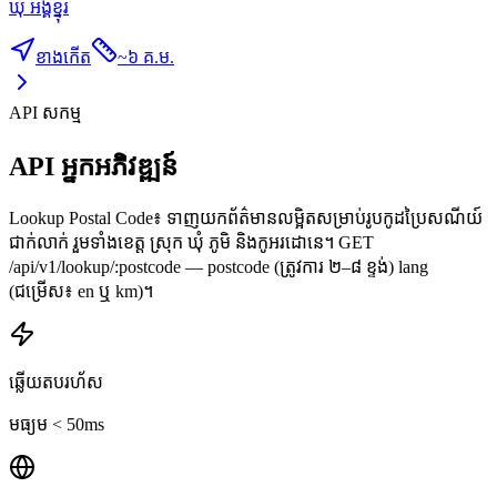
ឃុំ អង្គខ្នុរ
ខាងកើត
~
៦ គ.ម.
API សកម្ម
API អ្នកអភិវឌ្ឍន៍
Lookup Postal Code៖ ទាញយកព័ត៌មានលម្អិតសម្រាប់រូបកូដប្រៃសណីយ៍
ជាក់លាក់ រួមទាំងខេត្ត ស្រុក ឃុំ ភូមិ និងកូអរដោនេ។ GET
/api/v1/lookup/:postcode — postcode (ត្រូវការ ២–៨ ខ្ទង់) lang
(ជម្រើស៖ en ឬ km)។
ឆ្លើយតបរហ័ស
មធ្យម < 50ms