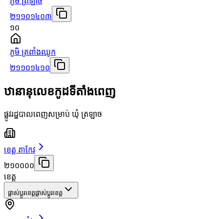
ភូមិ ត្រឡាច
២១១០១៤០៣
១០
ភូមិ ត្រពាំងឈូក
២១១០១៤១០
ឋានានុលេខកូដទីតាំងពេញ
ផ្លូវរដ្ឋបាលពេញសម្រាប់ ឃុំ ត្រឡាច
ខេត្ត តាកែវ
២១០០០០
ខេត្ត
ផ្លាស់ប្តូរខេត្ត
ផ្លាស់ប្តូរខេត្ត