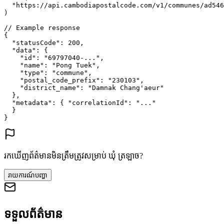
"https://api.cambodiapostalcode.com/v1/communes/ad546
)
// Example response
{
"statusCode"
: 
200
,
"data"
: {
"id"
: 
"69797040-..."
,
"name"
: 
"Pong Tuek"
,
"type"
: 
"commune"
,
"postal_code_prefix"
: 
"230103"
,
"district_name"
: 
"Damnak Chang'aeur"
},
"metadata"
: {
"correlationId"
: 
"..."
}
}
រកឃើញព័ត៌មានមិនត្រឹមត្រូវសម្រាប់ ឃុំ ត្រឡាច?
រាយការណ៍បញ្ហា
ទទួលព័ត៌មាន