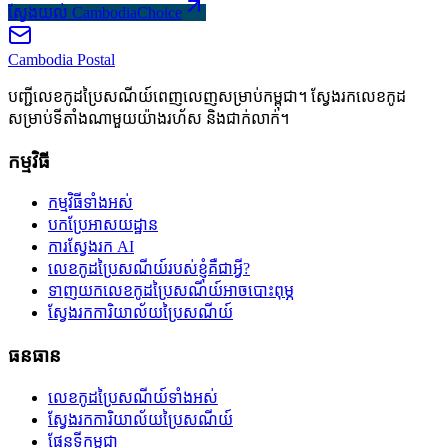
ស្វែងយល់ CambodiaChoice
Cambodia
Postal
បញ្ជីលេខកូដប្រៃសណីយ៍ពេញលេញសម្រាប់កម្ពុជា។ ស្វែងរកលេខកូដ
សម្រាប់ទីតាំងណាមួយយ៉ាងរហ័ស និងជាក់លាក់។
កម្មវិធី
កម្មវិធីទាំងអស់
បកប្រែអាសយដ្ឋាន
ការស្វែងរក AI
លេខកូដប្រៃសណីយ៍របស់ខ្ញុំគឺជាអ្វី?
ទាញយកលេខកូដប្រៃសណីយ៍អាចបោះពុម្ភ
ស្វែងរកការិយាល័យប្រៃសណីយ៍
ធនធាន
លេខកូដប្រៃសណីយ៍ទាំងអស់
ស្វែងរកការិយាល័យប្រៃសណីយ៍
ផែនទីកម្ពុជា