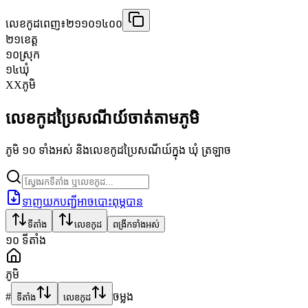
លេខកូដពេញ៖
២១១០១៤០០
២១
ខេត្ត
១០
ស្រុក
១៤
ឃុំ
XX
ភូមិ
លេខកូដប្រៃសណីយ៍ចាត់តាមភូមិ
ភូមិ ១០ ទាំងអស់ និងលេខកូដប្រៃសណីយ៍ក្នុង ឃុំ ត្រឡាច
ទាញយកបញ្ជីអាចបោះពុម្ភបាន
ទីតាំង
លេខកូដ
ពង្រីកទាំងអស់
១០
ទីតាំង
ភូមិ
#
ចម្លង
ទីតាំង
លេខកូដ