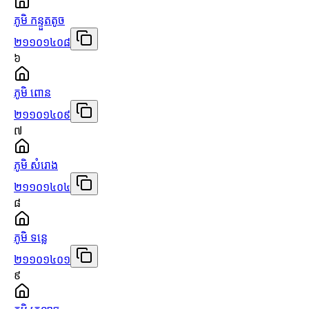
ភូមិ កន្ទួតតូច
២១១០១៤០៨
៦
ភូមិ ពោន
២១១០១៤០៩
៧
ភូមិ សំរោង
២១១០១៤០៤
៨
ភូមិ ទន្លេ
២១១០១៤០១
៩