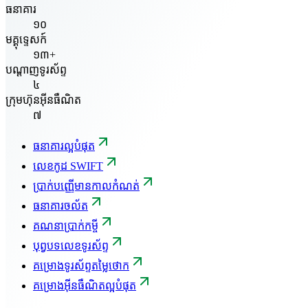
ធនាគារ
១០
មគ្គុទ្ទេសក៍
១៣+
បណ្តាញទូរស័ព្ទ
៤
ក្រុមហ៊ុនអ៊ីនធឺណិត
៧
ធនាគារល្អបំផុត
លេខកូដ SWIFT
ប្រាក់បញ្ញើមានកាលកំណត់
ធនាគារចល័ត
គណនាប្រាក់កម្ចី
បុព្វបទលេខទូរស័ព្ទ
គម្រោងទូរស័ព្ទតម្លៃថោក
គម្រោងអ៊ីនធឺណិតល្អបំផុត