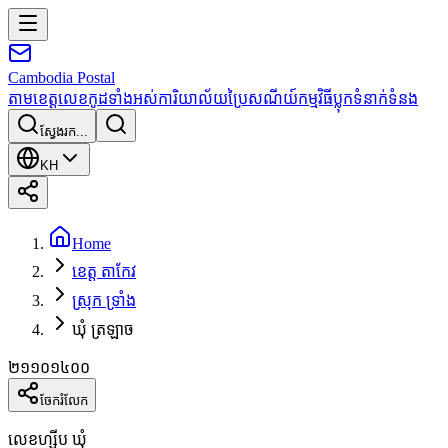
Cambodia
Postal
តាមខេត្ត
លេខកូដទាំងអស់
ការិយាល័យប្រៃសណីយ៍
កម្មវិធី
ប្លុក
ទំនាក់ទំនង
ស្វែងរក...
KH
Home
ខេត្ត តាកែវ
ស្រុក ទ្រាំង
ឃុំ ត្រឡាច
២១១០១៤០០
ចែករំលែក
លេខហ្ស៊ីប ឃុំ