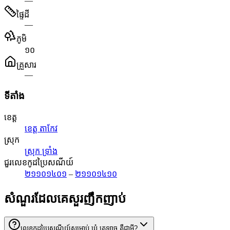
—
ផ្ទៃដី
—
ភូមិ
១០
គ្រួសារ
—
ទីតាំង
ខេត្ត
ខេត្ត តាកែវ
ស្រុក
ស្រុក ទ្រាំង
ជួរលេខកូដប្រៃសណីយ៍
២១១០១៤០១
–
២១១០១៤១០
សំណួរដែលគេសួរញឹកញាប់
លេខកូដប្រៃសណីយ៍សម្រាប់ ឃុំ ត្រឡាច គឺជាអ្វី?