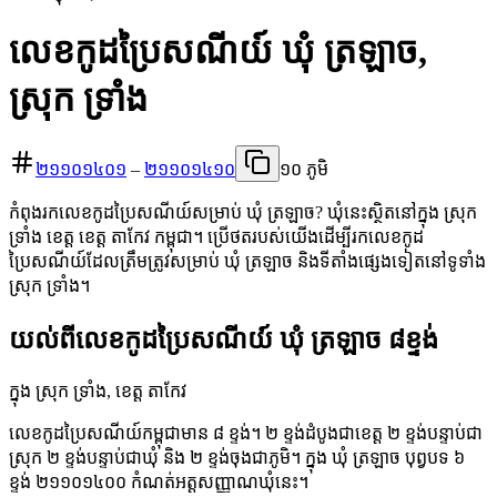
លេខកូដប្រៃសណីយ៍ ឃុំ ត្រឡាច,
ស្រុក ទ្រាំង
២១១០១៤០១
–
២១១០១៤១០
១០ ភូមិ
កំពុងរកលេខកូដប្រៃសណីយ៍សម្រាប់ ឃុំ ត្រឡាច? ឃុំនេះស្ថិតនៅក្នុង ស្រុក
ទ្រាំង ខេត្ត ខេត្ត តាកែវ កម្ពុជា។ ប្រើថតរបស់យើងដើម្បីរកលេខកូដ
ប្រៃសណីយ៍ដែលត្រឹមត្រូវសម្រាប់ ឃុំ ត្រឡាច និងទីតាំងផ្សេងទៀតនៅទូទាំង
ស្រុក ទ្រាំង។
យល់ពីលេខកូដប្រៃសណីយ៍ ឃុំ ត្រឡាច ៨ខ្ទង់
ក្នុង ស្រុក ទ្រាំង, ខេត្ត តាកែវ
លេខកូដប្រៃសណីយ៍កម្ពុជាមាន ៨ ខ្ទង់។ ២ ខ្ទង់ដំបូងជាខេត្ត ២ ខ្ទង់បន្ទាប់ជា
ស្រុក ២ ខ្ទង់បន្ទាប់ជាឃុំ និង ២ ខ្ទង់ចុងជាភូមិ។ ក្នុង ឃុំ ត្រឡាច បុព្វបទ ៦
ខ្ទង់ ២១១០១៤០០ កំណត់អត្តសញ្ញាណឃុំនេះ។