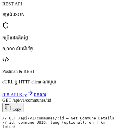
REST API
ទម្រង់ JSON
កម្រិតឥតគិតថ្លៃ
១,០០០ សំណើ/ថ្ងៃ
Postman & REST
cURL ឬ HTTP client ណាមួយ
យក API Key
ឯកសារ
GET /api/v1/communes/:id
Copy
// GET /api/v1/communes/:id — Get Commune Details
// id: commune UUID, lang (optional): en | km
fetch
(