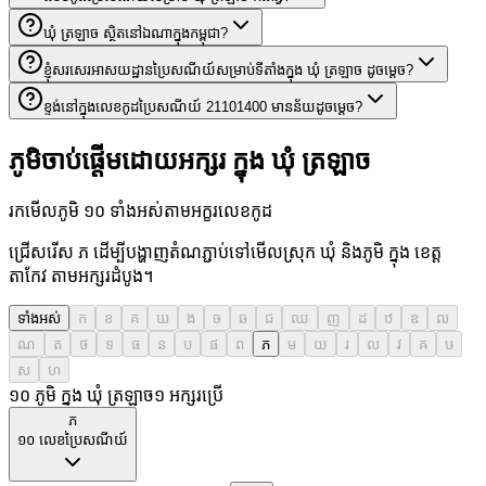
ឃុំ ត្រឡាច ស្ថិតនៅឯណាក្នុងកម្ពុជា?
ខ្ញុំសរសេរអាសយដ្ឋានប្រៃសណីយ៍សម្រាប់ទីតាំងក្នុង ឃុំ ត្រឡាច ដូចម្តេច?
ខ្ទង់នៅក្នុងលេខកូដប្រៃសណីយ៍ 21101400 មានន័យដូចម្តេច?
ភូមិចាប់ផ្តើមដោយអក្សរ ក្នុង ឃុំ ត្រឡាច
រកមើលភូមិ ១០ ទាំងអស់តាមអក្ខរលេខកូដ
ជ្រើសរើស ភ ដើម្បីបង្ហាញតំណភ្ជាប់ទៅមើលស្រុក ឃុំ និងភូមិ ក្នុង ខេត្ត
តាកែវ តាមអក្សរដំបូង។
ទាំងអស់
ក
ខ
គ
ឃ
ង
ច
ឆ
ជ
ឈ
ញ
ដ
ឋ
ឌ
ឍ
ណ
ត
ថ
ទ
ធ
ន
ប
ផ
ព
ភ
ម
យ
រ
ល
វ
ឝ
ឞ
ស
ហ
១០ ភូមិ ក្នុង ឃុំ ត្រឡាច
១
អក្សរប្រើ
ភ
១០
លេខប្រៃសណីយ៍