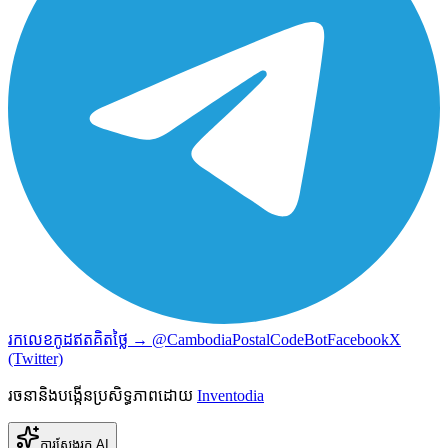
រកលេខកូដឥតគិតថ្លៃ → @CambodiaPostalCodeBot
Facebook
X
(Twitter)
រចនានិងបង្កើនប្រសិទ្ធភាពដោយ
Inventodia
ការស្វែងរក AI