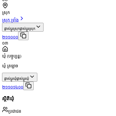
ស្រុក
ស្រុក ទ្រាំង
ផ្លាស់ប្តូរស្រុក
ផ្លាស់ប្តូរស្រុក
២១១០០០
០៣
ឃុំ
(បច្ចុប្បន្ន)
ឃុំ ត្រឡាច
ផ្លាស់ប្តូរឃុំ
ផ្លាស់ប្តូរឃុំ
២១១០១៤០០
ស្ថិតិឃុំ
ប្រជាជន