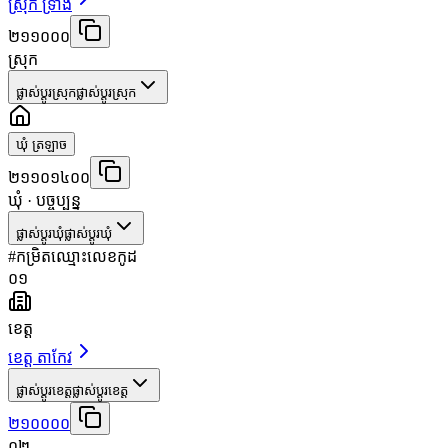
ស្រុក ទ្រាំង
២១១០០០
ស្រុក
ផ្លាស់ប្តូរស្រុក
ផ្លាស់ប្តូរស្រុក
ឃុំ ត្រឡាច
២១១០១៤០០
ឃុំ
· បច្ចុប្បន្ន
ផ្លាស់ប្តូរឃុំ
ផ្លាស់ប្តូរឃុំ
#
កម្រិត
ឈ្មោះ
លេខកូដ
០១
ខេត្ត
ខេត្ត តាកែវ
ផ្លាស់ប្តូរខេត្ត
ផ្លាស់ប្តូរខេត្ត
២១០០០០
០២