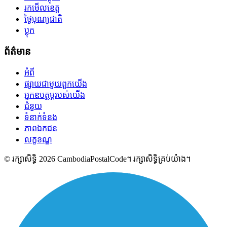
រកមើលខេត្ត
ថ្ងៃបុណ្យជាតិ
ប្លុក
ព័ត៌មាន
អំពី
ផ្សាយជាមួយពួកយើង
អ្នកឧបត្ថម្ភរបស់យើង
ជំនួយ
ទំនាក់ទំនង
ភាពឯកជន
លក្ខខណ្ឌ
© រក្សាសិទ្ធិ 2026 CambodiaPostalCode។ រក្សាសិទ្ធិគ្រប់យ៉ាង។