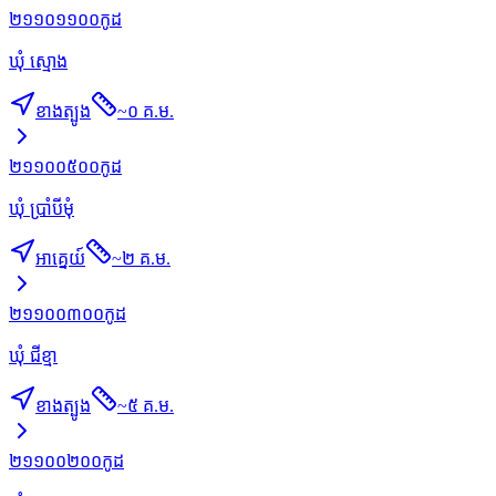
២១១០១១០០
កូដ
ឃុំ ស្មោង
ខាងត្បូង
~
០ គ.ម.
២១១០០៥០០
កូដ
ឃុំ ប្រាំបីមុំ
អាគ្នេយ៍
~
២ គ.ម.
២១១០០៣០០
កូដ
ឃុំ ជីខ្មា
ខាងត្បូង
~
៥ គ.ម.
២១១០០២០០
កូដ