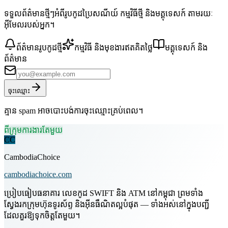
ទទួលព័ត៌មានថ្មីៗអំពីរូបកូដប្រៃសណីយ៍ កម្មវិធីថ្មី និងមគ្គុទេសក៍ តាមរយៈ
អ៊ីមែលរបស់អ្នក។
ព័ត៌មានរូបកូដថ្មី
កម្មវិធី និងមុខងារឥតគិតថ្លៃ
មគ្គុទេសក៍ និង
ព័ត៌មាន
ចុះឈ្មោះ
គ្មាន spam អាចបោះបង់ការចុះឈ្មោះគ្រប់ពេល។
ពីក្រុមការងារតែមួយ
CC
CambodiaChoice
cambodiachoice.com
ប្រៀបធៀបធនាគារ លេខកូដ SWIFT និង ATM នៅកម្ពុជា ព្រមទាំង
ស្វែងរកក្រុមហ៊ុនទូរស័ព្ទ និងអ៊ីនធឺណិតល្អបំផុត — ទាំងអស់នៅក្នុងបញ្ជី
ដែលគួរឱ្យទុកចិត្តតែមួយ។