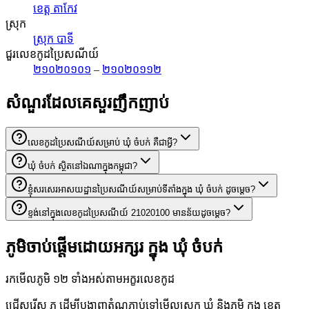
ខេត្ត តាកែវ
ស្រុក
ស្រុក បាទី
ជួរលេខកូដប្រៃសណីយ៍
២១០២០១០១
–
២១០២០១១២
សំណួរដែលគេសួរញឹកញាប់
លេខកូដប្រៃសណីយ៍សម្រាប់ ឃុំ ចំបក់ គឺជាអ្វី?
ឃុំ ចំបក់ ស្ថិតនៅឯណាក្នុងកម្ពុជា?
ខ្ញុំសរសេរអាសយដ្ឋានប្រៃសណីយ៍សម្រាប់ទីតាំងក្នុង ឃុំ ចំបក់ ដូចម្តេច?
ខ្ទង់នៅក្នុងលេខកូដប្រៃសណីយ៍ 21020100 មានន័យដូចម្តេច?
ភូមិចាប់ផ្តើមដោយអក្សរ ក្នុង ឃុំ ចំបក់
រកមើលភូមិ ១២ ទាំងអស់តាមអក្ខរលេខកូដ
ជ្រើសរើស ភ ដើម្បីបង្ហាញតំណភ្ជាប់ទៅមើលស្រុក ឃុំ និងភូមិ ក្នុង ខេត្ត