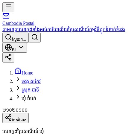
Cambodia
Postal
តាមខេត្ត
លេខកូដទាំងអស់
ការិយាល័យប្រៃសណីយ៍
កម្មវិធី
ប្លុក
ទំនាក់ទំនង
ស្វែងរក...
KH
Home
ខេត្ត តាកែវ
ស្រុក បាទី
ឃុំ ចំបក់
២១០២០១០០
ចែករំលែក
លេខកូដប្រៃសណីយ៍ ឃុំ