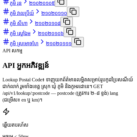
ភូមិ រុន
២១០២០១០៥
ភូមិ វាលប្រីយ៍
២១០២០១១០
ភូមិ សីហា
២១០២០១០៨
ភូមិ ស្ដៅឯម
២១០២០១០៦
ភូមិ ស្រមោចហែ
២១០២០១១១
API សកម្ម
API អ្នកអភិវឌ្ឍន៍
Lookup Postal Code៖ ទាញយកព័ត៌មានលម្អិតសម្រាប់រូបកូដប្រៃសណីយ៍
ជាក់លាក់ រួមទាំងខេត្ត ស្រុក ឃុំ ភូមិ និងកូអរដោនេ។ GET
/api/v1/lookup/:postcode — postcode (ត្រូវការ ២–៨ ខ្ទង់) lang
(ជម្រើស៖ en ឬ km)។
ឆ្លើយតបរហ័ស
មធ្យម < 50ms