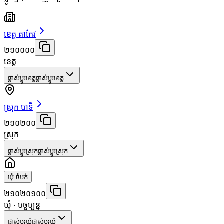
ខេត្ត តាកែវ
២១០០០០
ខេត្ត
ផ្លាស់ប្តូរខេត្ត
ផ្លាស់ប្តូរខេត្ត
ស្រុក បាទី
២១០២០០
ស្រុក
ផ្លាស់ប្តូរស្រុក
ផ្លាស់ប្តូរស្រុក
ឃុំ ចំបក់
២១០២០១០០
ឃុំ
· បច្ចុប្បន្ន
ផ្លាស់ប្តូរឃុំ
ផ្លាស់ប្តូរឃុំ