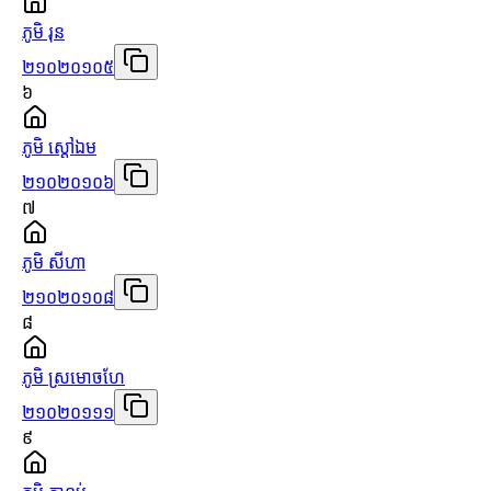
ភូមិ រុន
២១០២០១០៥
៦
ភូមិ ស្ដៅឯម
២១០២០១០៦
៧
ភូមិ សីហា
២១០២០១០៨
៨
ភូមិ ស្រមោចហែ
២១០២០១១១
៩