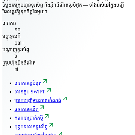
ស្វែងរកក្រុមហ៊ុនទូរស័ព្ទ និងអ៊ីនធឺណិតល្អបំផុត — ទាំងអស់នៅក្នុងបញ្ជី
ដែលគួរឱ្យទុកចិត្តតែមួយ។
ធនាគារ
១០
មគ្គុទ្ទេសក៍
១៣+
បណ្តាញទូរស័ព្ទ
៤
ក្រុមហ៊ុនអ៊ីនធឺណិត
៧
ធនាគារល្អបំផុត
លេខកូដ SWIFT
ប្រាក់បញ្ញើមានកាលកំណត់
ធនាគារចល័ត
គណនាប្រាក់កម្ចី
បុព្វបទលេខទូរស័ព្ទ