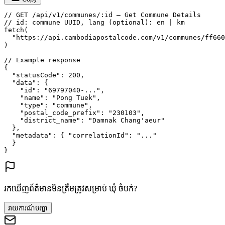
// GET /api/v1/communes/:id — Get Commune Details
// id: commune UUID, lang (optional): en | km
fetch
(
"https://api.cambodiapostalcode.com/v1/communes/ff660
)
// Example response
{
"statusCode"
: 
200
,
"data"
: {
"id"
: 
"69797040-..."
,
"name"
: 
"Pong Tuek"
,
"type"
: 
"commune"
,
"postal_code_prefix"
: 
"230103"
,
"district_name"
: 
"Damnak Chang'aeur"
},
"metadata"
: {
"correlationId"
: 
"..."
}
}
រកឃើញព័ត៌មានមិនត្រឹមត្រូវសម្រាប់ ឃុំ ចំបក់?
រាយការណ៍បញ្ហា