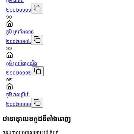
ភូមិ តានប់
២១០២០១០១
១០
ភូមិ ត្រពាំងលាន
២១០២០១០៤
១១
ភូមិ ត្រពាំងត្រយឹង
២១០២០១១២
១២
ភូមិ វាលប្រីយ៍
២១០២០១១០
ឋានានុលេខកូដទីតាំងពេញ
ផ្លូវរដ្ឋបាលពេញសម្រាប់ ឃុំ ចំបក់