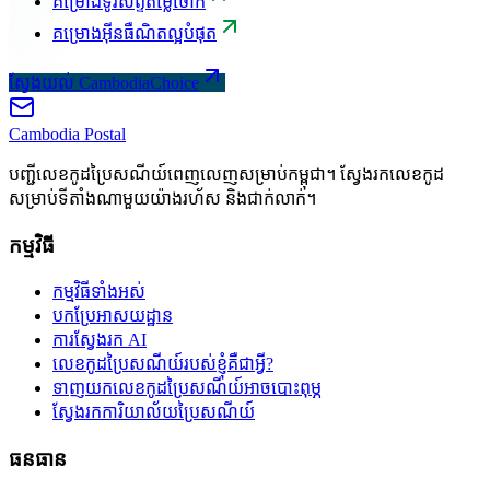
គម្រោងទូរស័ព្ទតម្លៃថោក
គម្រោងអ៊ីនធឺណិតល្អបំផុត
ស្វែងយល់ CambodiaChoice
Cambodia
Postal
បញ្ជីលេខកូដប្រៃសណីយ៍ពេញលេញសម្រាប់កម្ពុជា។ ស្វែងរកលេខកូដ
សម្រាប់ទីតាំងណាមួយយ៉ាងរហ័ស និងជាក់លាក់។
កម្មវិធី
កម្មវិធីទាំងអស់
បកប្រែអាសយដ្ឋាន
ការស្វែងរក AI
លេខកូដប្រៃសណីយ៍របស់ខ្ញុំគឺជាអ្វី?
ទាញយកលេខកូដប្រៃសណីយ៍អាចបោះពុម្ភ
ស្វែងរកការិយាល័យប្រៃសណីយ៍
ធនធាន