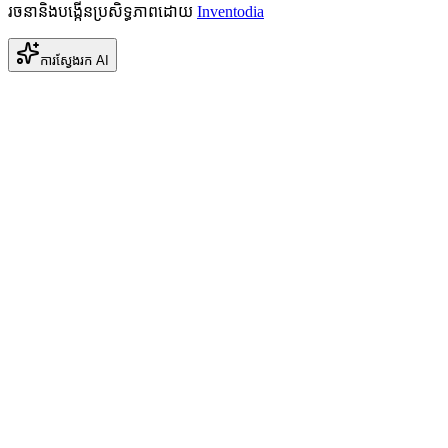
រចនានិងបង្កើនប្រសិទ្ធភាពដោយ
Inventodia
ការស្វែងរក AI