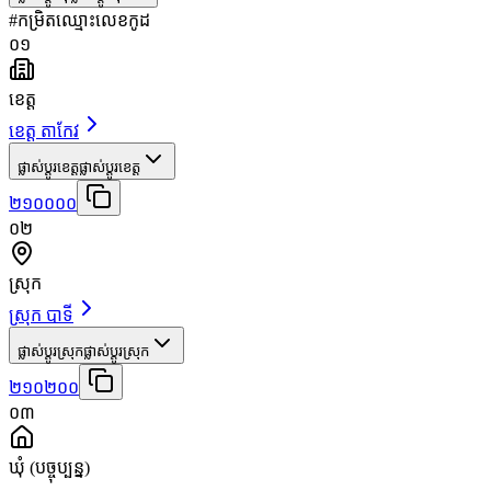
#
កម្រិត
ឈ្មោះ
លេខកូដ
០១
ខេត្ត
ខេត្ត តាកែវ
ផ្លាស់ប្តូរខេត្ត
ផ្លាស់ប្តូរខេត្ត
២១០០០០
០២
ស្រុក
ស្រុក បាទី
ផ្លាស់ប្តូរស្រុក
ផ្លាស់ប្តូរស្រុក
២១០២០០
០៣
ឃុំ
(បច្ចុប្បន្ន)