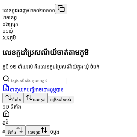
លេខកូដពេញ៖
២១០២០១០០
២១
ខេត្ត
០២
ស្រុក
០១
ឃុំ
XX
ភូមិ
លេខកូដប្រៃសណីយ៍ចាត់តាមភូមិ
ភូមិ ១២ ទាំងអស់ និងលេខកូដប្រៃសណីយ៍ក្នុង ឃុំ ចំបក់
ទាញយកបញ្ជីអាចបោះពុម្ភបាន
ទីតាំង
លេខកូដ
ពង្រីកទាំងអស់
១២
ទីតាំង
ភូមិ
#
ចម្លង
ទីតាំង
លេខកូដ