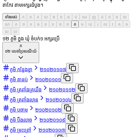
តាកែវ តាមអក្សរដំបូង។
ទាំងអស់
ក
ខ
គ
ឃ
ង
ច
ឆ
ជ
ឈ
ញ
ដ
ឋ
ឌ
ឍ
ណ
ត
ថ
ទ
ធ
ន
ប
ផ
ព
ភ
ម
យ
រ
ល
វ
ឝ
ឞ
ស
ហ
១២ ភូមិ ក្នុង ឃុំ ចំបក់
១
អក្សរប្រើ
ភ
១២
លេខប្រៃសណីយ៍
ភូមិ កន្លែងខ្លា
២១០២០១០៧
ភូមិ តានប់
២១០២០១០១
ភូមិ ត្រពាំងត្រយឹង
២១០២០១១២
ភូមិ ត្រពាំងលាន
២១០២០១០៤
ភូមិ បចាម
២១០២០១០២
ភូមិ បឹងលាច
២១០២០១០៩
ភូមិ ម្រះព្រៅ
២១០២០១០៣