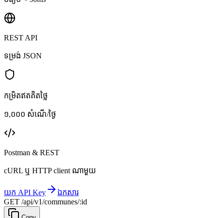
REST API
ទម្រង់ JSON
កម្រិតឥតគិតថ្លៃ
១,០០០ សំណើ/ថ្ងៃ
Postman & REST
cURL ឬ HTTP client ណាមួយ
យក API Key
ឯកសារ
GET /api/v1/communes/:id
Copy