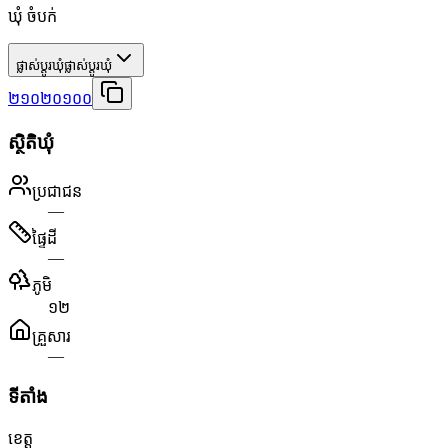
ឃុំ ចំបក់
ផ្លាស់ប្តូរឃុំ
ផ្លាស់ប្តូរឃុំ
២១០២០១០០
ស្ថិតិឃុំ
ប្រជាជន
—
ផ្ទៃដី
—
ភូមិ
១២
គ្រួសារ
—
ទីតាំង
ខេត្ត