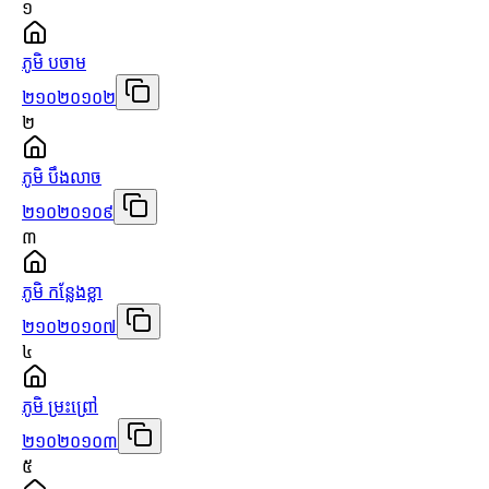
១
ភូមិ បចាម
២១០២០១០២
២
ភូមិ បឹងលាច
២១០២០១០៩
៣
ភូមិ កន្លែងខ្លា
២១០២០១០៧
៤
ភូមិ ម្រះព្រៅ
២១០២០១០៣
៥