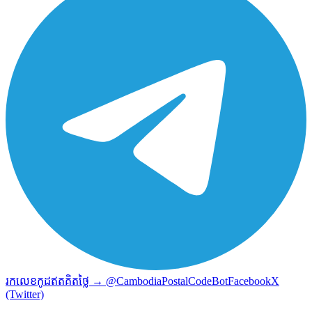
រកលេខកូដឥតគិតថ្លៃ → @CambodiaPostalCodeBot
Facebook
X
(Twitter)