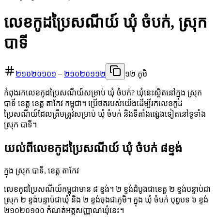
លេខកូដប្រៃសណីយ៍ ឃុំ ចំបក់, ស្រុក
បាទី
២១០២០១០១
–
២១០២០១១២
១២ ភូមិ
កំពុងរកលេខកូដប្រៃសណីយ៍សម្រាប់ ឃុំ ចំបក់? ឃុំនេះស្ថិតនៅក្នុង ស្រុក
បាទី ខេត្ត ខេត្ត តាកែវ កម្ពុជា។ ប្រើថតរបស់យើងដើម្បីរកលេខកូដ
ប្រៃសណីយ៍ដែលត្រឹមត្រូវសម្រាប់ ឃុំ ចំបក់ និងទីតាំងផ្សេងទៀតនៅទូទាំង
ស្រុក បាទី។
យល់ពីលេខកូដប្រៃសណីយ៍ ឃុំ ចំបក់ ៨ខ្ទង់
ក្នុង ស្រុក បាទី, ខេត្ត តាកែវ
លេខកូដប្រៃសណីយ៍កម្ពុជាមាន ៨ ខ្ទង់។ ២ ខ្ទង់ដំបូងជាខេត្ត ២ ខ្ទង់បន្ទាប់ជា
ស្រុក ២ ខ្ទង់បន្ទាប់ជាឃុំ និង ២ ខ្ទង់ចុងជាភូមិ។ ក្នុង ឃុំ ចំបក់ បុព្វបទ ៦ ខ្ទង់
២១០២០១០០ កំណត់អត្តសញ្ញាណឃុំនេះ។