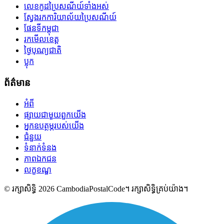
លេខកូដប្រៃសណីយ៍ទាំងអស់
ស្វែងរកការិយាល័យប្រៃសណីយ៍
ផែនទីកម្ពុជា
រកមើលខេត្ត
ថ្ងៃបុណ្យជាតិ
ប្លុក
ព័ត៌មាន
អំពី
ផ្សាយជាមួយពួកយើង
អ្នកឧបត្ថម្ភរបស់យើង
ជំនួយ
ទំនាក់ទំនង
ភាពឯកជន
លក្ខខណ្ឌ
© រក្សាសិទ្ធិ 2026 CambodiaPostalCode។ រក្សាសិទ្ធិគ្រប់យ៉ាង។