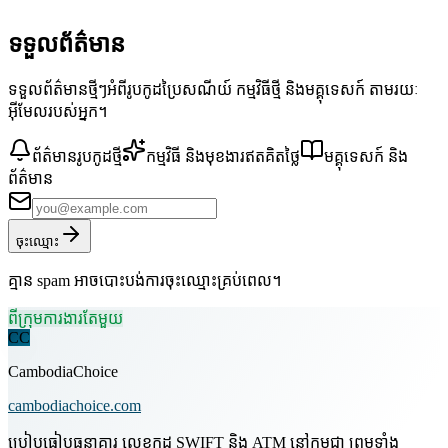
ទទួលព័ត៌មាន
ទទួលព័ត៌មានថ្មីៗអំពីរូបកូដប្រៃសណីយ៍ កម្មវិធីថ្មី និងមគ្គុទេសក៍ តាមរយៈ
អ៊ីមែលរបស់អ្នក។
ព័ត៌មានរូបកូដថ្មី
កម្មវិធី និងមុខងារឥតគិតថ្លៃ
មគ្គុទេសក៍ និង
ព័ត៌មាន
ចុះឈ្មោះ
គ្មាន spam អាចបោះបង់ការចុះឈ្មោះគ្រប់ពេល។
ពីក្រុមការងារតែមួយ
CC
CambodiaChoice
cambodiachoice.com
ប្រៀបធៀបធនាគារ លេខកូដ SWIFT និង ATM នៅកម្ពុជា ព្រមទាំង