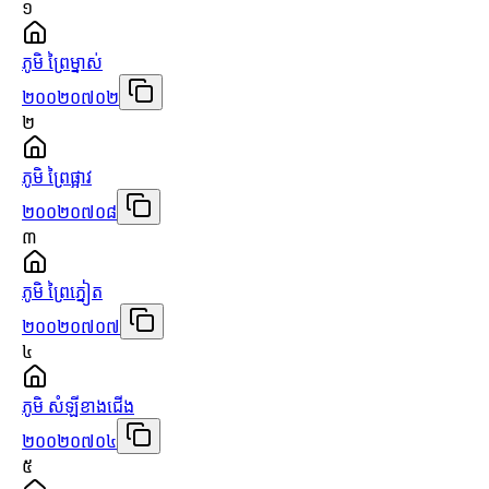
១
ភូមិ ព្រៃម្នាស់
២០០២០៧០២
២
ភូមិ ព្រៃផ្អាវ
២០០២០៧០៨
៣
ភូមិ ព្រៃភ្នៀត
២០០២០៧០៧
៤
ភូមិ សំឡីខាងជើង
២០០២០៧០៤
៥