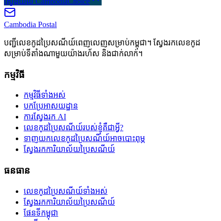
ស្វែងយល់ CambodiaChoice
Cambodia
Postal
បញ្ជីលេខកូដប្រៃសណីយ៍ពេញលេញសម្រាប់កម្ពុជា។ ស្វែងរកលេខកូដ
សម្រាប់ទីតាំងណាមួយយ៉ាងរហ័ស និងជាក់លាក់។
កម្មវិធី
កម្មវិធីទាំងអស់
បកប្រែអាសយដ្ឋាន
ការស្វែងរក AI
លេខកូដប្រៃសណីយ៍របស់ខ្ញុំគឺជាអ្វី?
ទាញយកលេខកូដប្រៃសណីយ៍អាចបោះពុម្ភ
ស្វែងរកការិយាល័យប្រៃសណីយ៍
ធនធាន
លេខកូដប្រៃសណីយ៍ទាំងអស់
ស្វែងរកការិយាល័យប្រៃសណីយ៍
ផែនទីកម្ពុជា