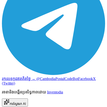
រកលេខកូដឥតគិតថ្លៃ → @CambodiaPostalCodeBot
Facebook
X
(Twitter)
រចនានិងបង្កើនប្រសិទ្ធភាពដោយ
Inventodia
ការស្វែងរក AI