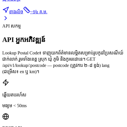
ខាងលិច
~
១៤ គ.ម.
API សកម្ម
API អ្នកអភិវឌ្ឍន៍
Lookup Postal Code៖ ទាញយកព័ត៌មានលម្អិតសម្រាប់រូបកូដប្រៃសណីយ៍
ជាក់លាក់ រួមទាំងខេត្ត ស្រុក ឃុំ ភូមិ និងកូអរដោនេ។ GET
/api/v1/lookup/:postcode — postcode (ត្រូវការ ២–៨ ខ្ទង់) lang
(ជម្រើស៖ en ឬ km)។
ឆ្លើយតបរហ័ស
មធ្យម < 50ms