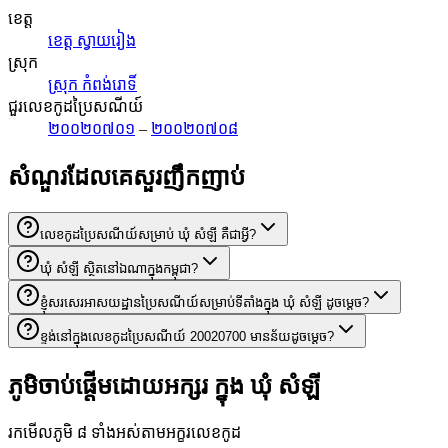
ខេត្ត
ខេត្ត ស្វាយរៀង
ស្រុក
ស្រុក កំពង់រោទិ៍
ជួរលេខកូដប្រៃសណីយ៍
២០០២០៧០១
–
២០០២០៧០៨
សំណួរដែលគេសួរញឹកញាប់
លេខកូដប្រៃសណីយ៍សម្រាប់ ឃុំ សំឡី គឺជាអ្វី?
ឃុំ សំឡី ស្ថិតនៅឯណាក្នុងកម្ពុជា?
ខ្ញុំសរសេរអាសយដ្ឋានប្រៃសណីយ៍សម្រាប់ទីតាំងក្នុង ឃុំ សំឡី ដូចម្តេច?
ខ្ទង់នៅក្នុងលេខកូដប្រៃសណីយ៍ 20020700 មានន័យដូចម្តេច?
ភូមិចាប់ផ្តើមដោយអក្សរ ក្នុង ឃុំ សំឡី
រកមើលភូមិ ៨ ទាំងអស់តាមអក្ខរលេខកូដ