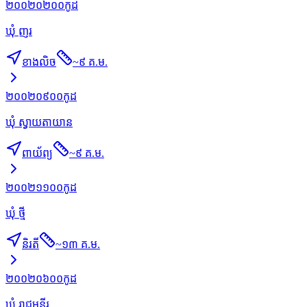
២០០២០២០០
កូដ
ឃុំ ញរ
ខាងលិច
~
៩ គ.ម.
២០០២០៩០០
កូដ
ឃុំ ស្វាយតាយាន
ពាយ័ព្យ
~
៩ គ.ម.
២០០២១១០០
កូដ
ឃុំ ថ្មី
និរតី
~
១៣ គ.ម.
២០០២០៦០០
កូដ
ឃុំ រាជមន្ទីរ