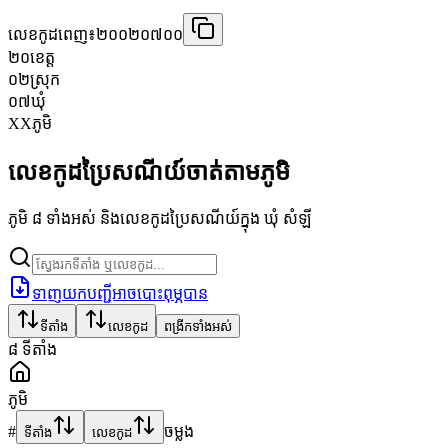
លេខកូដពេញ៖
២០០២០៧០០
២០
ខេត្ត
០២
ស្រុក
០៧
ឃុំ
XX
ភូមិ
លេខកូដប្រៃសណីយ៍ចាត់តាមភូមិ
ភូមិ ៨ ទាំងអស់ និងលេខកូដប្រៃសណីយ៍ក្នុង ឃុំ សំឡី
ទាញយកបញ្ជីអាចបោះពុម្ភបាន
ទីតាំង
លេខកូដ
ពង្រីកទាំងអស់
៨
ទីតាំង
ភូមិ
#
ចម្លង
ទីតាំង
លេខកូដ