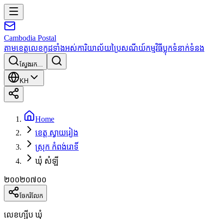
Cambodia
Postal
តាមខេត្ត
លេខកូដទាំងអស់
ការិយាល័យប្រៃសណីយ៍
កម្មវិធី
ប្លុក
ទំនាក់ទំនង
ស្វែងរក...
KH
Home
ខេត្ត ស្វាយរៀង
ស្រុក កំពង់រោទិ៍
ឃុំ សំឡី
២០០២០៧០០
ចែករំលែក
លេខហ្ស៊ីប ឃុំ