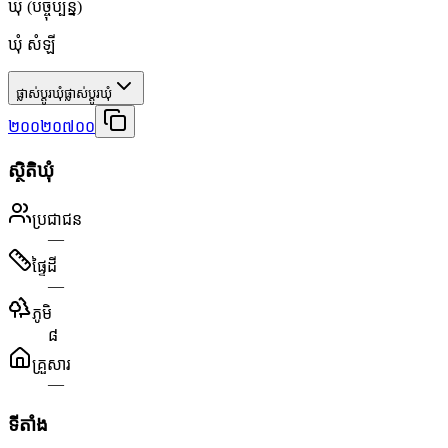
ឃុំ
(បច្ចុប្បន្ន)
ឃុំ សំឡី
ផ្លាស់ប្តូរឃុំ
ផ្លាស់ប្តូរឃុំ
២០០២០៧០០
ស្ថិតិឃុំ
ប្រជាជន
—
ផ្ទៃដី
—
ភូមិ
៨
គ្រួសារ
—
ទីតាំង