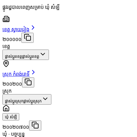
ផ្លូវរដ្ឋបាលពេញសម្រាប់ ឃុំ សំឡី
ខេត្ត ស្វាយរៀង
២០០០០០
ខេត្ត
ផ្លាស់ប្តូរខេត្ត
ផ្លាស់ប្តូរខេត្ត
ស្រុក កំពង់រោទិ៍
២០០២០០
ស្រុក
ផ្លាស់ប្តូរស្រុក
ផ្លាស់ប្តូរស្រុក
ឃុំ សំឡី
២០០២០៧០០
ឃុំ
· បច្ចុប្បន្ន