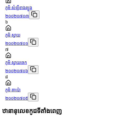
ភូមិ សំឡីខាងត្បូង
២០០២០៧០៣
៦
ភូមិ ស្វាយ
២០០២០៧០១
៧
ភូមិ ស្វាយចេក
២០០២០៧០៦
៨
ភូមិ តាប៉ោ
២០០២០៧០៥
ឋានានុលេខកូដទីតាំងពេញ