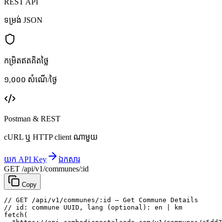
REST API
ទម្រង់ JSON
កម្រិតឥតគិតថ្លៃ
១,០០០ សំណើ/ថ្ងៃ
Postman & REST
cURL ឬ HTTP client ណាមួយ
យក API Key
ឯកសារ
GET /api/v1/communes/:id
Copy
// GET /api/v1/communes/:id — Get Commune Details
// id: commune UUID, lang (optional): en | km
fetch
(