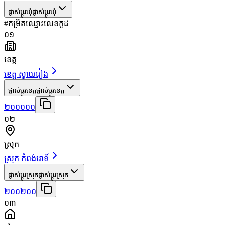
ផ្លាស់ប្តូរឃុំ
ផ្លាស់ប្តូរឃុំ
#
កម្រិត
ឈ្មោះ
លេខកូដ
០១
ខេត្ត
ខេត្ត ស្វាយរៀង
ផ្លាស់ប្តូរខេត្ត
ផ្លាស់ប្តូរខេត្ត
២០០០០០
០២
ស្រុក
ស្រុក កំពង់រោទិ៍
ផ្លាស់ប្តូរស្រុក
ផ្លាស់ប្តូរស្រុក
២០០២០០
០៣