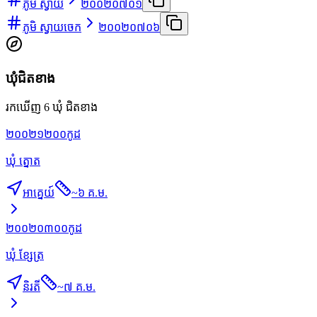
ភូមិ ស្វាយ
២០០២០៧០១
ភូមិ ស្វាយចេក
២០០២០៧០៦
ឃុំជិតខាង
រកឃើញ 6 ឃុំ ជិតខាង
២០០២១២០០
កូដ
ឃុំ ត្នោត
អាគ្នេយ៍
~
៦ គ.ម.
២០០២០៣០០
កូដ
ឃុំ ខ្សែត្រ
និរតី
~
៧ គ.ម.