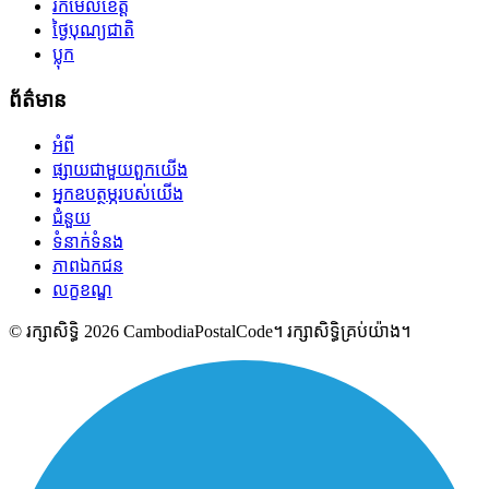
រកមើលខេត្ត
ថ្ងៃបុណ្យជាតិ
ប្លុក
ព័ត៌មាន
អំពី
ផ្សាយជាមួយពួកយើង
អ្នកឧបត្ថម្ភរបស់យើង
ជំនួយ
ទំនាក់ទំនង
ភាពឯកជន
លក្ខខណ្ឌ
© រក្សាសិទ្ធិ 2026 CambodiaPostalCode។ រក្សាសិទ្ធិគ្រប់យ៉ាង។