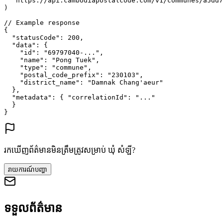
"https://api.cambodiapostalcode.com/v1/communes/a5dd7
)
// Example response
{
"statusCode"
: 
200
,
"data"
: {
"id"
: 
"69797040-..."
,
"name"
: 
"Pong Tuek"
,
"type"
: 
"commune"
,
"postal_code_prefix"
: 
"230103"
,
"district_name"
: 
"Damnak Chang'aeur"
},
"metadata"
: {
"correlationId"
: 
"..."
}
}
រកឃើញព័ត៌មានមិនត្រឹមត្រូវសម្រាប់ ឃុំ សំឡី?
រាយការណ៍បញ្ហា
ទទួលព័ត៌មាន