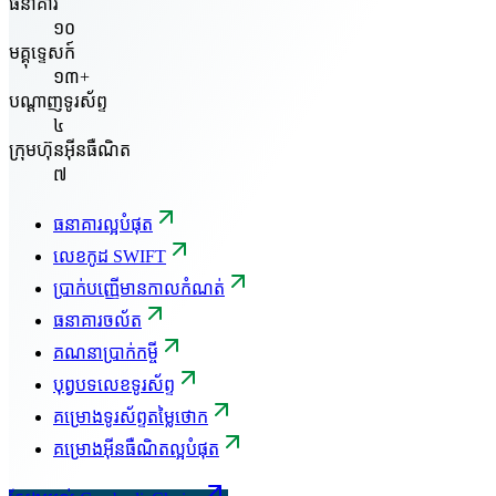
ធនាគារ
១០
មគ្គុទ្ទេសក៍
១៣+
បណ្តាញទូរស័ព្ទ
៤
ក្រុមហ៊ុនអ៊ីនធឺណិត
៧
ធនាគារល្អបំផុត
លេខកូដ SWIFT
ប្រាក់បញ្ញើមានកាលកំណត់
ធនាគារចល័ត
គណនាប្រាក់កម្ចី
បុព្វបទលេខទូរស័ព្ទ
គម្រោងទូរស័ព្ទតម្លៃថោក
គម្រោងអ៊ីនធឺណិតល្អបំផុត