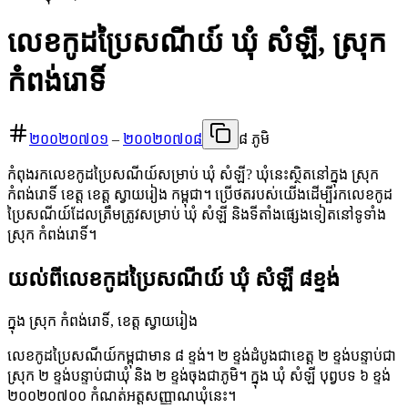
លេខកូដប្រៃសណីយ៍ ឃុំ សំឡី, ស្រុក
កំពង់រោទិ៍
២០០២០៧០១
–
២០០២០៧០៨
៨ ភូមិ
កំពុងរកលេខកូដប្រៃសណីយ៍សម្រាប់ ឃុំ សំឡី? ឃុំនេះស្ថិតនៅក្នុង ស្រុក
កំពង់រោទិ៍ ខេត្ត ខេត្ត ស្វាយរៀង កម្ពុជា។ ប្រើថតរបស់យើងដើម្បីរកលេខកូដ
ប្រៃសណីយ៍ដែលត្រឹមត្រូវសម្រាប់ ឃុំ សំឡី និងទីតាំងផ្សេងទៀតនៅទូទាំង
ស្រុក កំពង់រោទិ៍។
យល់ពីលេខកូដប្រៃសណីយ៍ ឃុំ សំឡី ៨ខ្ទង់
ក្នុង ស្រុក កំពង់រោទិ៍, ខេត្ត ស្វាយរៀង
លេខកូដប្រៃសណីយ៍កម្ពុជាមាន ៨ ខ្ទង់។ ២ ខ្ទង់ដំបូងជាខេត្ត ២ ខ្ទង់បន្ទាប់ជា
ស្រុក ២ ខ្ទង់បន្ទាប់ជាឃុំ និង ២ ខ្ទង់ចុងជាភូមិ។ ក្នុង ឃុំ សំឡី បុព្វបទ ៦ ខ្ទង់
២០០២០៧០០ កំណត់អត្តសញ្ញាណឃុំនេះ។