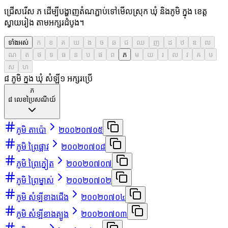
ជ្រើសរើស ភ ដើម្បីបង្ហាញតំណភ្ជាប់ទៅមើលស្រុក ឃុំ និងភូមិ ក្នុង ខេត្ត
ស្វាយរៀង តាមអក្សរដំបូង។
ទាំងអស់
ក
ខ
គ
ឃ
ង
ច
ឆ
ជ
ឈ
ញ
ដ
ឋ
ឌ
ឍ
ណ
ត
ថ
ទ
ធ
ន
ប
ផ
ព
ភ
ម
យ
រ
ល
វ
ឝ
ឞ
ស
ហ
៨ ភូមិ ក្នុង ឃុំ សំឡី
១
អក្សរប្រើ
ភ
៨
លេខប្រៃសណីយ៍
ភូមិ តាប៉ោ
២០០២០៧០៥
ភូមិ ព្រៃផ្អាវ
២០០២០៧០៨
ភូមិ ព្រៃភ្នៀត
២០០២០៧០៧
ភូមិ ព្រៃម្នាស់
២០០២០៧០២
ភូមិ សំឡីខាងជើង
២០០២០៧០៤
ភូមិ សំឡីខាងត្បូង
២០០២០៧០៣