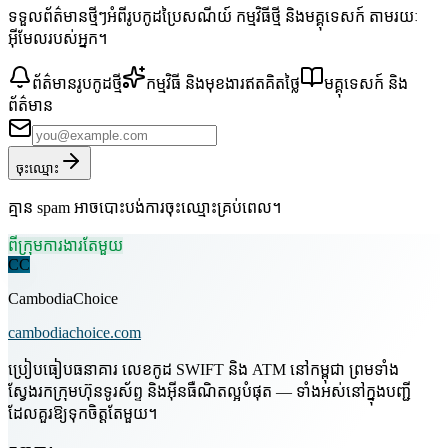
ទទួលព័ត៌មានថ្មីៗអំពីរូបកូដប្រៃសណីយ៍ កម្មវិធីថ្មី និងមគ្គុទេសក៍ តាមរយៈ
អ៊ីមែលរបស់អ្នក។
ព័ត៌មានរូបកូដថ្មី
កម្មវិធី និងមុខងារឥតគិតថ្លៃ
មគ្គុទេសក៍ និង
ព័ត៌មាន
ចុះឈ្មោះ
គ្មាន spam អាចបោះបង់ការចុះឈ្មោះគ្រប់ពេល។
ពីក្រុមការងារតែមួយ
CC
CambodiaChoice
cambodiachoice.com
ប្រៀបធៀបធនាគារ លេខកូដ SWIFT និង ATM នៅកម្ពុជា ព្រមទាំង
ស្វែងរកក្រុមហ៊ុនទូរស័ព្ទ និងអ៊ីនធឺណិតល្អបំផុត — ទាំងអស់នៅក្នុងបញ្ជី
ដែលគួរឱ្យទុកចិត្តតែមួយ។