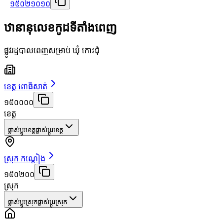
១៥០២១០១០
ឋានានុលេខកូដទីតាំងពេញ
ផ្លូវរដ្ឋបាលពេញសម្រាប់ ឃុំ កោះជុំ
ខេត្ត ពោធិសាត់
១៥០០០០
ខេត្ត
ផ្លាស់ប្តូរខេត្ត
ផ្លាស់ប្តូរខេត្ត
ស្រុក កណ្ដៀង
១៥០២០០
ស្រុក
ផ្លាស់ប្តូរស្រុក
ផ្លាស់ប្តូរស្រុក