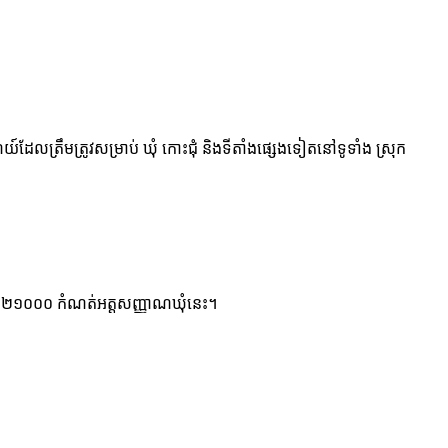
៍ដែលត្រឹមត្រូវសម្រាប់ ឃុំ កោះជុំ និងទីតាំងផ្សេងទៀតនៅទូទាំង ស្រុក
្ទង់ ១៥០២១០០០ កំណត់អត្តសញ្ញាណឃុំនេះ។