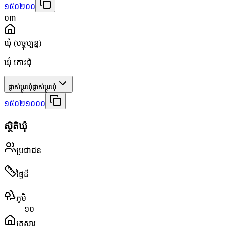
១៥០២០០
០៣
ឃុំ
(បច្ចុប្បន្ន)
ឃុំ កោះជុំ
ផ្លាស់ប្តូរឃុំ
ផ្លាស់ប្តូរឃុំ
១៥០២១០០០
ស្ថិតិឃុំ
ប្រជាជន
—
ផ្ទៃដី
—
ភូមិ
១០
គ្រួសារ