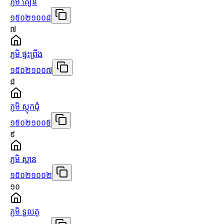
ភូមិ គៀន
១៥០២១០០៨
៧
ភូមិ ផ្ទះព្រីង
១៥០២១០០៧
៨
ភូមិ ស្ដុកជុំ
១៥០២១០០៥
៩
ភូមិ ស្ពាន
១៥០២១០០២
១០
ភូមិ ទួលគូ