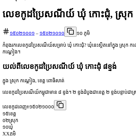
លេខកូដប្រៃសណីយ៍ ឃុំ កោះជុំ, ស្រុ
១៥០២១០០១
–
១៥០២១០១០
១០ ភូមិ
កំពុងរកលេខកូដប្រៃសណីយ៍សម្រាប់ ឃុំ កោះជុំ? ឃុំនេះស្ថិតនៅក្នុង ស្រុក កណ
កណ្ដៀង។
យល់ពីលេខកូដប្រៃសណីយ៍ ឃុំ កោះជុំ ៨ខ្ទង់
ក្នុង ស្រុក កណ្ដៀង, ខេត្ត ពោធិសាត់
លេខកូដប្រៃសណីយ៍កម្ពុជាមាន ៨ ខ្ទង់។ ២ ខ្ទង់ដំបូងជាខេត្ត ២ ខ្ទង់បន្ទាប់ជាស
លេខកូដពេញ៖
១៥០២១០០០
១៥
ខេត្ត
០២
ស្រុក
១០
ឃុំ
XX
ភូមិ