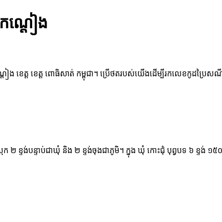
ក កណ្ដៀង
្ដៀង ខេត្ត ខេត្ត ពោធិសាត់ កម្ពុជា។ ប្រើថតរបស់យើងដើម្បីរកលេខកូដប្រៃសណីយ
្រុក ២ ខ្ទង់បន្ទាប់ជាឃុំ និង ២ ខ្ទង់ចុងជាភូមិ។ ក្នុង ឃុំ កោះជុំ បុព្វបទ ៦ ខ