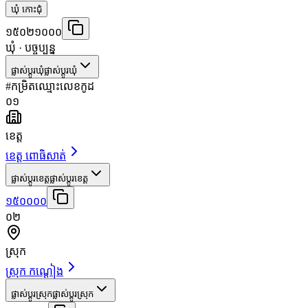
ឃុំ កោះជុំ
១៥០២១០០០
ឃុំ
· បច្ចុប្បន្ន
ផ្លាស់ប្តូរឃុំ
ផ្លាស់ប្តូរឃុំ
#
កម្រិត
ឈ្មោះ
លេខកូដ
០១
ខេត្ត
ខេត្ត ពោធិសាត់
ផ្លាស់ប្តូរខេត្ត
ផ្លាស់ប្តូរខេត្ត
១៥០០០០
០២
ស្រុក
ស្រុក កណ្ដៀង
ផ្លាស់ប្តូរស្រុក
ផ្លាស់ប្តូរស្រុក