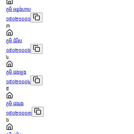
ភូមិ អន្លង់ហាប
១៥០២១០០១
៣
ភូមិ ដំរីស
១៥០២១០០៦
៤
ភូមិ ដងឡង
១៥០២១០០៤
៥
ភូមិ ដងរុង
១៥០២១០០៣
៦