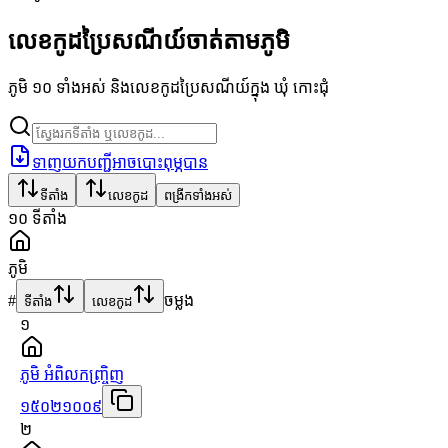
លេខកូដប្រៃសណីយ៍ចាត់តាមភូមិ
ភូមិ ១០ ទាំងអស់ និងលេខកូដប្រៃសណីយ៍ក្នុង ឃុំ កោះជុំ
ទាញយកបញ្ជីអាចបោះពុម្ភបាន
ទីតាំង
លេខកូដ
ពង្រីកទាំងអស់
១០
ទីតាំង
ភូមិ
#
ចម្លង
ទីតាំង
លេខកូដ
១
ភូមិ អំពិលកញ្ច្រិញ
១៥០២១០០៩
២