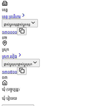
ខេត្ត
ខេត្ត ព្រះវិហារ
ផ្លាស់ប្តូរខេត្ត
ផ្លាស់ប្តូរខេត្ត
១៣០០០០
០២
ស្រុក
ស្រុក រវៀង
ផ្លាស់ប្តូរស្រុក
ផ្លាស់ប្តូរស្រុក
១៣០៥០០
០៣
ឃុំ
(បច្ចុប្បន្ន)
ឃុំ រៀបរយ