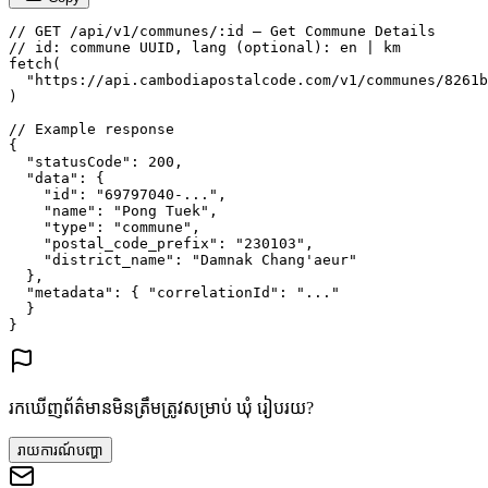
// GET /api/v1/communes/:id — Get Commune Details
// id: commune UUID, lang (optional): en | km
fetch
(
"https://api.cambodiapostalcode.com/v1/communes/8261b
)
// Example response
{
"statusCode"
: 
200
,
"data"
: {
"id"
: 
"69797040-..."
,
"name"
: 
"Pong Tuek"
,
"type"
: 
"commune"
,
"postal_code_prefix"
: 
"230103"
,
"district_name"
: 
"Damnak Chang'aeur"
},
"metadata"
: {
"correlationId"
: 
"..."
}
}
រកឃើញព័ត៌មានមិនត្រឹមត្រូវសម្រាប់ ឃុំ រៀបរយ?
រាយការណ៍បញ្ហា