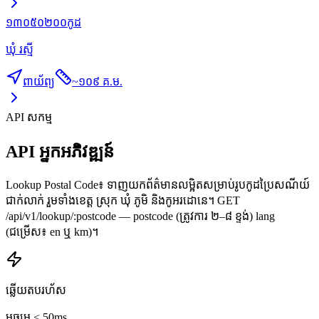
១៣០៥០២០០
កូដ
ឃុំ រស្មី
ពាយ័ព្យ
~
១០៩ គ.ម.
API សកម្ម
API អ្នកអភិវឌ្ឍន៍
Lookup Postal Code៖ ទាញយកព័ត៌មានលម្អិតសម្រាប់រូបកូដប្រៃសណីយ៍
ជាក់លាក់ រួមទាំងខេត្ត ស្រុក ឃុំ ភូមិ និងកូអរដោនេ។ GET
/api/v1/lookup/:postcode — postcode (ត្រូវការ ២–៨ ខ្ទង់) lang
(ជម្រើស៖ en ឬ km)។
ឆ្លើយតបរហ័ស
មធ្យម < 50ms