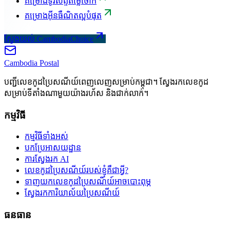
គម្រោងទូរស័ព្ទតម្លៃថោក
គម្រោងអ៊ីនធឺណិតល្អបំផុត
ស្វែងយល់ CambodiaChoice
Cambodia
Postal
បញ្ជីលេខកូដប្រៃសណីយ៍ពេញលេញសម្រាប់កម្ពុជា។ ស្វែងរកលេខកូដ
សម្រាប់ទីតាំងណាមួយយ៉ាងរហ័ស និងជាក់លាក់។
កម្មវិធី
កម្មវិធីទាំងអស់
បកប្រែអាសយដ្ឋាន
ការស្វែងរក AI
លេខកូដប្រៃសណីយ៍របស់ខ្ញុំគឺជាអ្វី?
ទាញយកលេខកូដប្រៃសណីយ៍អាចបោះពុម្ភ
ស្វែងរកការិយាល័យប្រៃសណីយ៍
ធនធាន