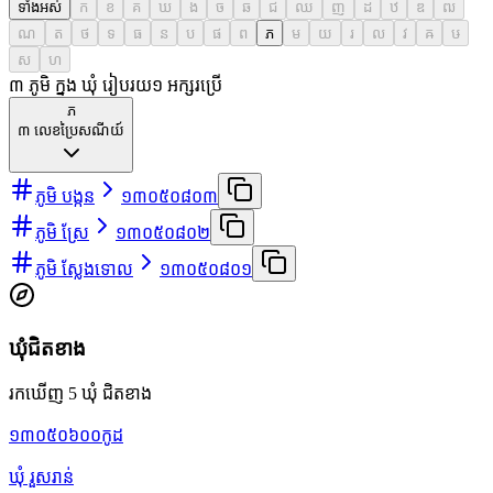
ទាំងអស់
ក
ខ
គ
ឃ
ង
ច
ឆ
ជ
ឈ
ញ
ដ
ឋ
ឌ
ឍ
ណ
ត
ថ
ទ
ធ
ន
ប
ផ
ព
ភ
ម
យ
រ
ល
វ
ឝ
ឞ
ស
ហ
៣ ភូមិ ក្នុង ឃុំ រៀបរយ
១
អក្សរប្រើ
ភ
៣
លេខប្រៃសណីយ៍
ភូមិ បង្កន
១៣០៥០៨០៣
ភូមិ ស្រែ
១៣០៥០៨០២
ភូមិ ស្លែងទោល
១៣០៥០៨០១
ឃុំជិតខាង
រកឃើញ 5 ឃុំ ជិតខាង
១៣០៥០៦០០
កូដ
ឃុំ រួសរាន់