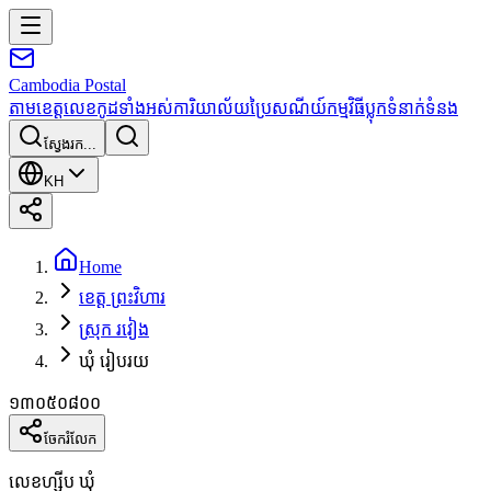
Cambodia
Postal
តាមខេត្ត
លេខកូដទាំងអស់
ការិយាល័យប្រៃសណីយ៍
កម្មវិធី
ប្លុក
ទំនាក់ទំនង
ស្វែងរក...
KH
Home
ខេត្ត ព្រះវិហារ
ស្រុក រវៀង
ឃុំ រៀបរយ
១៣០៥០៨០០
ចែករំលែក
លេខហ្ស៊ីប ឃុំ