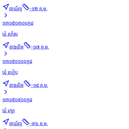
ពាយ័ព្យ
~
១២ គ.ម.
១៣០៥០៣០០
កូដ
ឃុំ រហ័ស
ខាងលិច
~
១៧ គ.ម.
១៣០៥០១០០
កូដ
ឃុំ របៀប
ខាងលិច
~
១៨ គ.ម.
១៣០៥០៩០០
កូដ
ឃុំ រក្សា
ពាយ័ព្យ
~
៣៤ គ.ម.