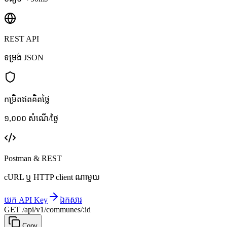
REST API
ទម្រង់ JSON
កម្រិតឥតគិតថ្លៃ
១,០០០ សំណើ/ថ្ងៃ
Postman & REST
cURL ឬ HTTP client ណាមួយ
យក API Key
ឯកសារ
GET /api/v1/communes/:id
Copy