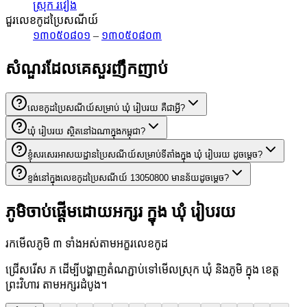
ស្រុក រវៀង
ជួរលេខកូដប្រៃសណីយ៍
១៣០៥០៨០១
–
១៣០៥០៨០៣
សំណួរដែលគេសួរញឹកញាប់
លេខកូដប្រៃសណីយ៍សម្រាប់ ឃុំ រៀបរយ គឺជាអ្វី?
ឃុំ រៀបរយ ស្ថិតនៅឯណាក្នុងកម្ពុជា?
ខ្ញុំសរសេរអាសយដ្ឋានប្រៃសណីយ៍សម្រាប់ទីតាំងក្នុង ឃុំ រៀបរយ ដូចម្តេច?
ខ្ទង់នៅក្នុងលេខកូដប្រៃសណីយ៍ 13050800 មានន័យដូចម្តេច?
ភូមិចាប់ផ្តើមដោយអក្សរ ក្នុង ឃុំ រៀបរយ
រកមើលភូមិ ៣ ទាំងអស់តាមអក្ខរលេខកូដ
ជ្រើសរើស ភ ដើម្បីបង្ហាញតំណភ្ជាប់ទៅមើលស្រុក ឃុំ និងភូមិ ក្នុង ខេត្ត
ព្រះវិហារ តាមអក្សរដំបូង។