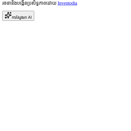
រចនានិងបង្កើនប្រសិទ្ធភាពដោយ
Inventodia
ការស្វែងរក AI