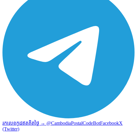
រកលេខកូដឥតគិតថ្លៃ → @CambodiaPostalCodeBot
Facebook
X
(Twitter)