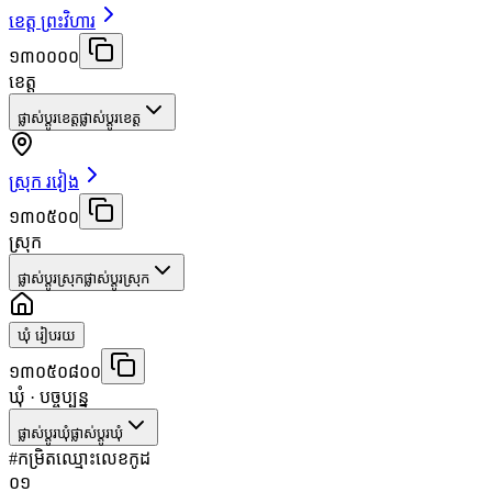
ខេត្ត ព្រះវិហារ
១៣០០០០
ខេត្ត
ផ្លាស់ប្តូរខេត្ត
ផ្លាស់ប្តូរខេត្ត
ស្រុក រវៀង
១៣០៥០០
ស្រុក
ផ្លាស់ប្តូរស្រុក
ផ្លាស់ប្តូរស្រុក
ឃុំ រៀបរយ
១៣០៥០៨០០
ឃុំ
· បច្ចុប្បន្ន
ផ្លាស់ប្តូរឃុំ
ផ្លាស់ប្តូរឃុំ
#
កម្រិត
ឈ្មោះ
លេខកូដ
០១