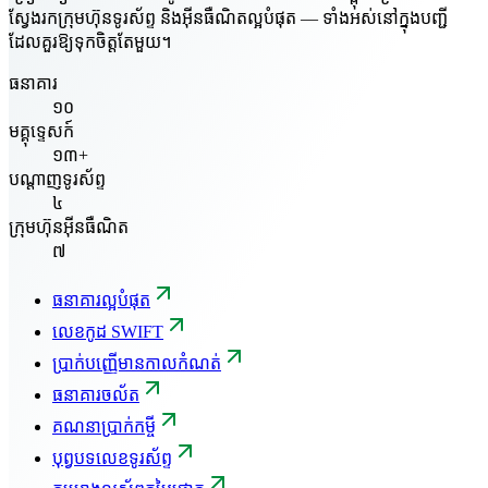
ស្វែងរកក្រុមហ៊ុនទូរស័ព្ទ និងអ៊ីនធឺណិតល្អបំផុត — ទាំងអស់នៅក្នុងបញ្ជី
ដែលគួរឱ្យទុកចិត្តតែមួយ។
ធនាគារ
១០
មគ្គុទ្ទេសក៍
១៣+
បណ្តាញទូរស័ព្ទ
៤
ក្រុមហ៊ុនអ៊ីនធឺណិត
៧
ធនាគារល្អបំផុត
លេខកូដ SWIFT
ប្រាក់បញ្ញើមានកាលកំណត់
ធនាគារចល័ត
គណនាប្រាក់កម្ចី
បុព្វបទលេខទូរស័ព្ទ