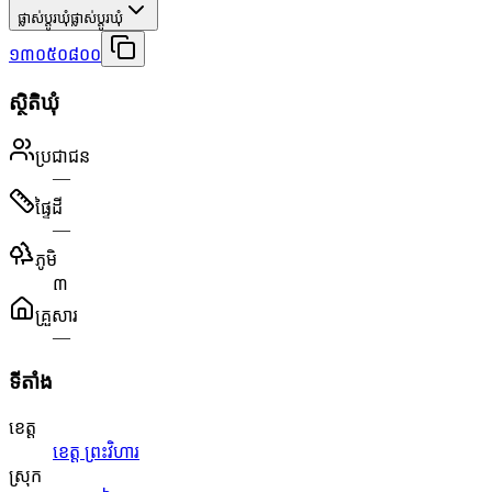
ផ្លាស់ប្តូរឃុំ
ផ្លាស់ប្តូរឃុំ
១៣០៥០៨០០
ស្ថិតិឃុំ
ប្រជាជន
—
ផ្ទៃដី
—
ភូមិ
៣
គ្រួសារ
—
ទីតាំង
ខេត្ត
ខេត្ត ព្រះវិហារ
ស្រុក