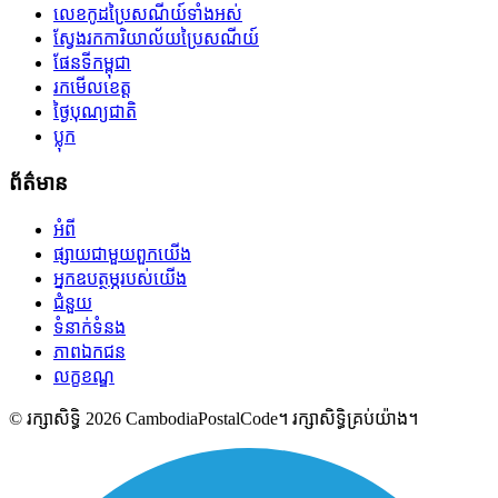
លេខកូដប្រៃសណីយ៍ទាំងអស់
ស្វែងរកការិយាល័យប្រៃសណីយ៍
ផែនទីកម្ពុជា
រកមើលខេត្ត
ថ្ងៃបុណ្យជាតិ
ប្លុក
ព័ត៌មាន
អំពី
ផ្សាយជាមួយពួកយើង
អ្នកឧបត្ថម្ភរបស់យើង
ជំនួយ
ទំនាក់ទំនង
ភាពឯកជន
លក្ខខណ្ឌ
© រក្សាសិទ្ធិ 2026 CambodiaPostalCode។ រក្សាសិទ្ធិគ្រប់យ៉ាង។