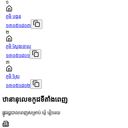
១
ភូមិ បង្កន
១៣០៥០៨០៣
២
ភូមិ ស្លែងទោល
១៣០៥០៨០១
៣
ភូមិ ស្រែ
១៣០៥០៨០២
ឋានានុលេខកូដទីតាំងពេញ
ផ្លូវរដ្ឋបាលពេញសម្រាប់ ឃុំ រៀបរយ