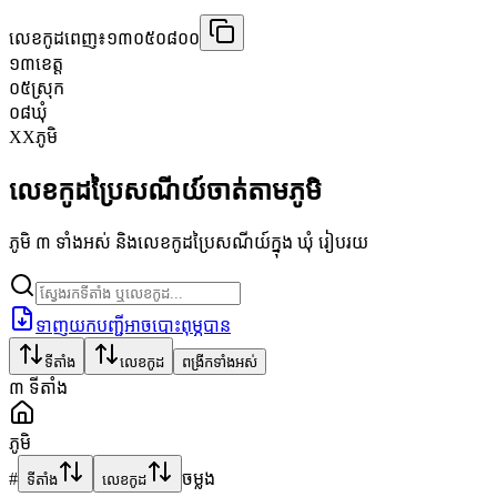
លេខកូដពេញ៖
១៣០៥០៨០០
១៣
ខេត្ត
០៥
ស្រុក
០៨
ឃុំ
XX
ភូមិ
លេខកូដប្រៃសណីយ៍ចាត់តាមភូមិ
ភូមិ ៣ ទាំងអស់ និងលេខកូដប្រៃសណីយ៍ក្នុង ឃុំ រៀបរយ
ទាញយកបញ្ជីអាចបោះពុម្ភបាន
ទីតាំង
លេខកូដ
ពង្រីកទាំងអស់
៣
ទីតាំង
ភូមិ
#
ចម្លង
ទីតាំង
លេខកូដ