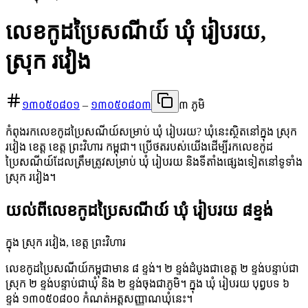
លេខកូដប្រៃសណីយ៍ ឃុំ រៀបរយ,
ស្រុក រវៀង
១៣០៥០៨០១
–
១៣០៥០៨០៣
៣ ភូមិ
កំពុងរកលេខកូដប្រៃសណីយ៍សម្រាប់ ឃុំ រៀបរយ? ឃុំនេះស្ថិតនៅក្នុង ស្រុក
រវៀង ខេត្ត ខេត្ត ព្រះវិហារ កម្ពុជា។ ប្រើថតរបស់យើងដើម្បីរកលេខកូដ
ប្រៃសណីយ៍ដែលត្រឹមត្រូវសម្រាប់ ឃុំ រៀបរយ និងទីតាំងផ្សេងទៀតនៅទូទាំង
ស្រុក រវៀង។
យល់ពីលេខកូដប្រៃសណីយ៍ ឃុំ រៀបរយ ៨ខ្ទង់
ក្នុង ស្រុក រវៀង, ខេត្ត ព្រះវិហារ
លេខកូដប្រៃសណីយ៍កម្ពុជាមាន ៨ ខ្ទង់។ ២ ខ្ទង់ដំបូងជាខេត្ត ២ ខ្ទង់បន្ទាប់ជា
ស្រុក ២ ខ្ទង់បន្ទាប់ជាឃុំ និង ២ ខ្ទង់ចុងជាភូមិ។ ក្នុង ឃុំ រៀបរយ បុព្វបទ ៦
ខ្ទង់ ១៣០៥០៨០០ កំណត់អត្តសញ្ញាណឃុំនេះ។