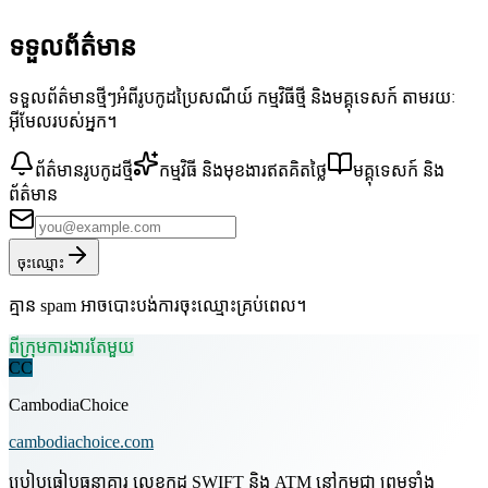
ទទួលព័ត៌មាន
ទទួលព័ត៌មានថ្មីៗអំពីរូបកូដប្រៃសណីយ៍ កម្មវិធីថ្មី និងមគ្គុទេសក៍ តាមរយៈ
អ៊ីមែលរបស់អ្នក។
ព័ត៌មានរូបកូដថ្មី
កម្មវិធី និងមុខងារឥតគិតថ្លៃ
មគ្គុទេសក៍ និង
ព័ត៌មាន
ចុះឈ្មោះ
គ្មាន spam អាចបោះបង់ការចុះឈ្មោះគ្រប់ពេល។
ពីក្រុមការងារតែមួយ
CC
CambodiaChoice
cambodiachoice.com
ប្រៀបធៀបធនាគារ លេខកូដ SWIFT និង ATM នៅកម្ពុជា ព្រមទាំង