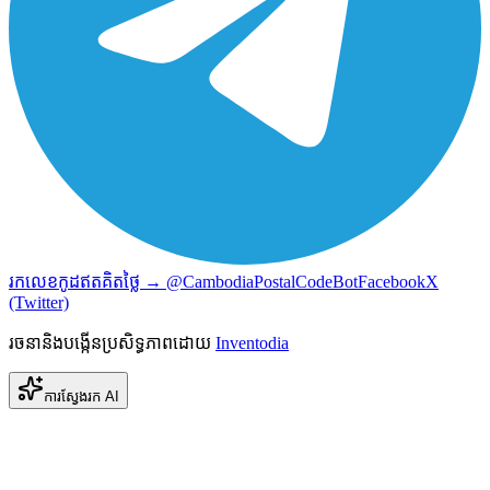
រកលេខកូដឥតគិតថ្លៃ → @CambodiaPostalCodeBot
Facebook
X
(Twitter)
រចនានិងបង្កើនប្រសិទ្ធភាពដោយ
Inventodia
ការស្វែងរក AI