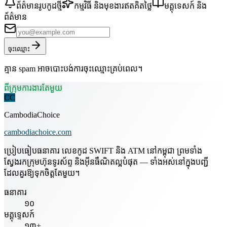
ព័ត៌មានរូបកូដថ្មី
កម្មវិធី និងមុខងារឥតគិតថ្លៃ
មគ្គុទេសក៍ និង
ព័ត៌មាន
ចុះឈ្មោះ
គ្មាន spam អាចបោះបង់ការចុះឈ្មោះគ្រប់ពេល។
ពីក្រុមការងារតែមួយ
CC
CambodiaChoice
cambodiachoice.com
ប្រៀបធៀបធនាគារ លេខកូដ SWIFT និង ATM នៅកម្ពុជា ព្រមទាំង
ស្វែងរកក្រុមហ៊ុនទូរស័ព្ទ និងអ៊ីនធឺណិតល្អបំផុត — ទាំងអស់នៅក្នុងបញ្ជី
ដែលគួរឱ្យទុកចិត្តតែមួយ។
ធនាគារ
១០
មគ្គុទ្ទេសក៍
១៣+