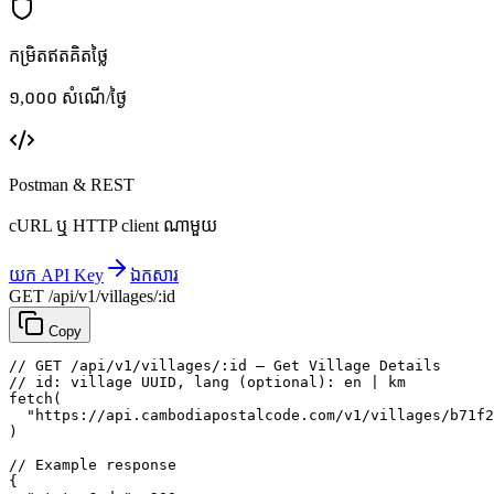
កម្រិតឥតគិតថ្លៃ
១,០០០ សំណើ/ថ្ងៃ
Postman & REST
cURL ឬ HTTP client ណាមួយ
យក API Key
ឯកសារ
GET /api/v1/villages/:id
Copy
// GET /api/v1/villages/:id — Get Village Details
// id: village UUID, lang (optional): en | km
fetch
(
"https://api.cambodiapostalcode.com/v1/villages/b71f2
)
// Example response
{