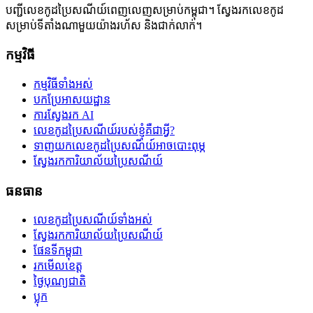
បញ្ជីលេខកូដប្រៃសណីយ៍ពេញលេញសម្រាប់កម្ពុជា។ ស្វែងរកលេខកូដ
សម្រាប់ទីតាំងណាមួយយ៉ាងរហ័ស និងជាក់លាក់។
កម្មវិធី
កម្មវិធីទាំងអស់
បកប្រែអាសយដ្ឋាន
ការស្វែងរក AI
លេខកូដប្រៃសណីយ៍របស់ខ្ញុំគឺជាអ្វី?
ទាញយកលេខកូដប្រៃសណីយ៍អាចបោះពុម្ភ
ស្វែងរកការិយាល័យប្រៃសណីយ៍
ធនធាន
លេខកូដប្រៃសណីយ៍ទាំងអស់
ស្វែងរកការិយាល័យប្រៃសណីយ៍
ផែនទីកម្ពុជា
រកមើលខេត្ត
ថ្ងៃបុណ្យជាតិ
ប្លុក