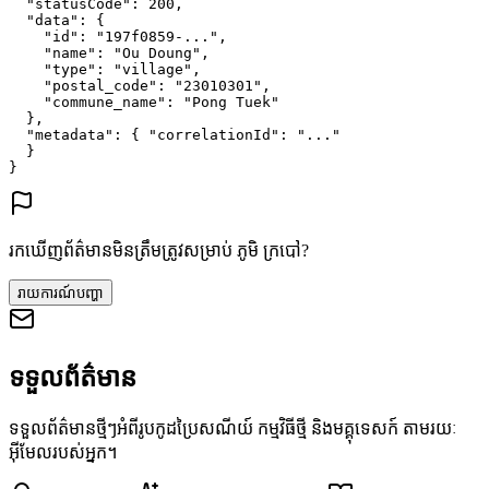
"statusCode"
: 
200
,
"data"
: {
"id"
: 
"197f0859-..."
,
"name"
: 
"Ou Doung"
,
"type"
: 
"village"
,
"postal_code"
: 
"23010301"
,
"commune_name"
: 
"Pong Tuek"
},
"metadata"
: {
"correlationId"
: 
"..."
}
}
រកឃើញព័ត៌មានមិនត្រឹមត្រូវសម្រាប់ ភូមិ ក្របៅ?
រាយការណ៍បញ្ហា
ទទួលព័ត៌មាន
ទទួលព័ត៌មានថ្មីៗអំពីរូបកូដប្រៃសណីយ៍ កម្មវិធីថ្មី និងមគ្គុទេសក៍ តាមរយៈ
អ៊ីមែលរបស់អ្នក។