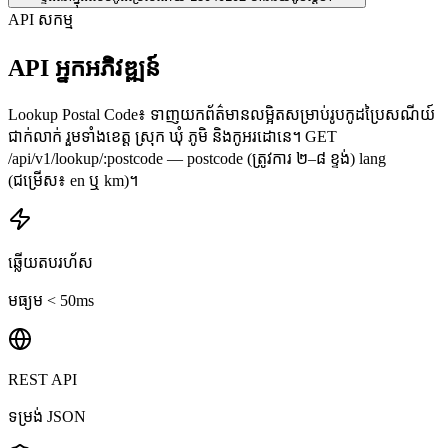
API សកម្ម
API អ្នកអភិវឌ្ឍន៍
Lookup Postal Code៖ ទាញយកព័ត៌មានលម្អិតសម្រាប់រូបកូដប្រៃសណីយ៍
ជាក់លាក់ រួមទាំងខេត្ត ស្រុក ឃុំ ភូមិ និងកូអរដោនេ។ GET
/api/v1/lookup/:postcode — postcode (ត្រូវការ ២–៨ ខ្ទង់) lang
(ជម្រើស៖ en ឬ km)។
ឆ្លើយតបរហ័ស
មធ្យម < 50ms
REST API
ទម្រង់ JSON