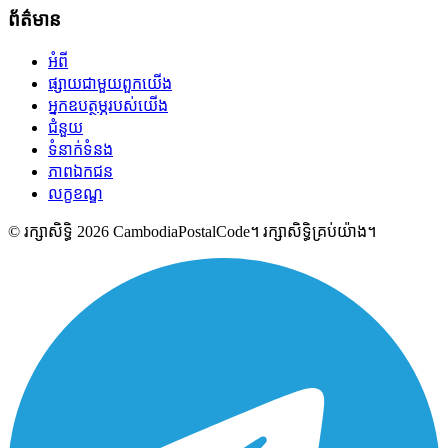
ព័ត៌មាន
អំពី
ផ្សាយជាមួយពួកយើង
អ្នកឧបត្ថម្ភរបស់យើង
ជំនួយ
ទំនាក់ទំនង
ភាពឯកជន
លក្ខខណ្ឌ
© រក្សាសិទ្ធិ 2026 CambodiaPostalCode។ រក្សាសិទ្ធិគ្រប់យ៉ាង។