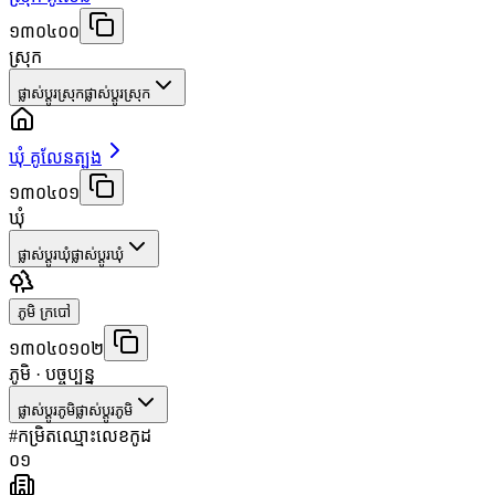
១៣០៤០០
ស្រុក
ផ្លាស់ប្តូរស្រុក
ផ្លាស់ប្តូរស្រុក
ឃុំ គូលែនត្បូង
១៣០៤០១
ឃុំ
ផ្លាស់ប្តូរឃុំ
ផ្លាស់ប្តូរឃុំ
ភូមិ ក្របៅ
១៣០៤០១០២
ភូមិ
· បច្ចុប្បន្ន
ផ្លាស់ប្តូរភូមិ
ផ្លាស់ប្តូរភូមិ
#
កម្រិត
ឈ្មោះ
លេខកូដ
០១