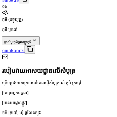
១៣០៤០១
០៤
ភូមិ
(បច្ចុប្បន្ន)
ភូមិ ក្របៅ
ផ្លាស់ប្តូរភូមិ
ផ្លាស់ប្តូរភូមិ
១៣០៤០១០២
របៀបវាយអាសយដ្ឋានលើសំបុត្រ
ប្រើទម្រង់ខាងក្រោមនៅពេលផ្ញើសំបុត្រទៅ ភូមិ ក្របៅ
[ឈ្មោះអ្នកទទួល]
[អាសយដ្ឋានផ្លូវ]
ភូមិ ក្របៅ
,
ឃុំ គូលែនត្បូង