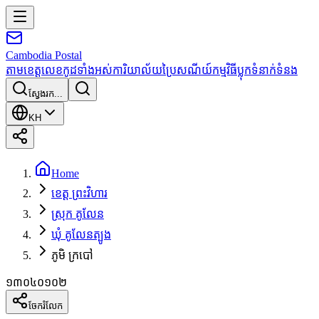
Cambodia
Postal
តាមខេត្ត
លេខកូដទាំងអស់
ការិយាល័យប្រៃសណីយ៍
កម្មវិធី
ប្លុក
ទំនាក់ទំនង
ស្វែងរក...
KH
Home
ខេត្ត ព្រះវិហារ
ស្រុក គូលែន
ឃុំ គូលែនត្បូង
ភូមិ ក្របៅ
១៣០៤០១០២
ចែករំលែក