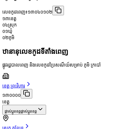
លេខកូដពេញ៖
១៣០៤០១០២
១៣
ខេត្ត
០៤
ស្រុក
០១
ឃុំ
០២
ភូមិ
ឋានានុលេខកូដទីតាំងពេញ
ផ្លូវរដ្ឋបាលពេញ និងលេខកូដប្រៃសណីយ៍សម្រាប់ ភូមិ ក្របៅ
ខេត្ត ព្រះវិហារ
១៣០០០០
ខេត្ត
ផ្លាស់ប្តូរខេត្ត
ផ្លាស់ប្តូរខេត្ត
ស្រុក គូលែន