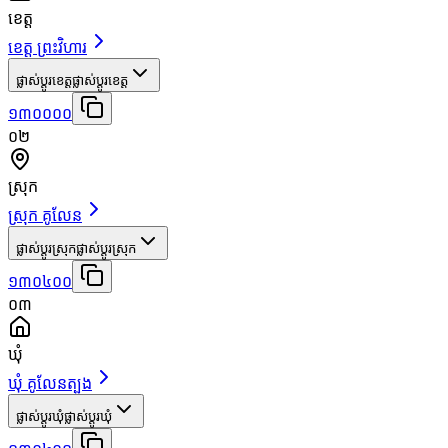
ខេត្ត
ខេត្ត ព្រះវិហារ
ផ្លាស់ប្តូរខេត្ត
ផ្លាស់ប្តូរខេត្ត
១៣០០០០
០២
ស្រុក
ស្រុក គូលែន
ផ្លាស់ប្តូរស្រុក
ផ្លាស់ប្តូរស្រុក
១៣០៤០០
០៣
ឃុំ
ឃុំ គូលែនត្បូង
ផ្លាស់ប្តូរឃុំ
ផ្លាស់ប្តូរឃុំ