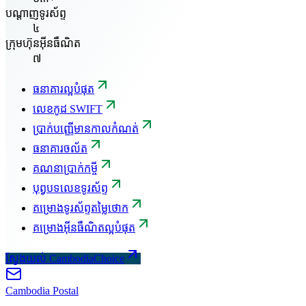
បណ្តាញទូរស័ព្ទ
៤
ក្រុមហ៊ុនអ៊ីនធឺណិត
៧
ធនាគារល្អបំផុត
លេខកូដ SWIFT
ប្រាក់បញ្ញើមានកាលកំណត់
ធនាគារចល័ត
គណនាប្រាក់កម្ចី
បុព្វបទលេខទូរស័ព្ទ
គម្រោងទូរស័ព្ទតម្លៃថោក
គម្រោងអ៊ីនធឺណិតល្អបំផុត
ស្វែងយល់ CambodiaChoice
Cambodia
Postal