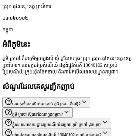
ស្រុក គូលែន
,
ខេត្ត ព្រះវិហារ
១៣០៤០១០២
កម្ពុជា
អំពីភូមិនេះ
ភូមិ ក្របៅ គឺជាភូមិមួយក្នុងឃុំ ឃុំ គូលែនត្បូង ស្រុក ស្រុក គូលែន ខេត្ត ខេត្ត
ព្រះវិហារ។ លេខកូដប្រៃសណីយ៍ ៨ខ្ទង់ផ្លូវការគឺ 13040102 សម្រាប់
ប្រៃសណីយ៍ ក្រុមហ៊ុនចែកចាយ និងការរកមើលអាសយដ្ឋានកម្ពុជា។
សំណួរដែលគេសួរញឹកញាប់
លេខកូដប្រៃសណីយ៍សម្រាប់ ភូមិ ក្របៅ គឺជាអ្វី?
ភូមិ ក្របៅ ស្ថិតនៅឯណាក្នុងកម្ពុជា?
ខ្ញុំសរសេរអាសយដ្ឋានប្រៃសណីយ៍សម្រាប់ ភូមិ ក្របៅ ដូចម្តេច?
ខ្ទង់នៅក្នុងលេខកូដប្រៃសណីយ៍ 13040102 មានន័យដូចម្តេច?