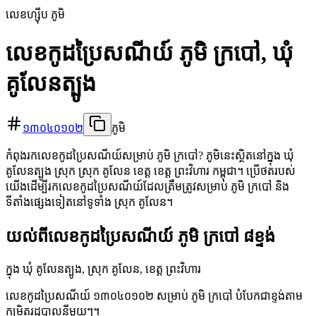
លេខហ្ស៊ីប ភូមិ
លេខកូដប្រៃសណីយ៍ ភូមិ ក្របៅ, ឃុំ
គូលែនត្បូង
១៣០៤០១០២
ភូមិ
កំពុងរកលេខកូដប្រៃសណីយ៍សម្រាប់ ភូមិ ក្របៅ? ភូមិនេះស្ថិតនៅក្នុង ឃុំ
គូលែនត្បូង ស្រុក ស្រុក គូលែន ខេត្ត ខេត្ត ព្រះវិហារ កម្ពុជា។ ប្រើថតរបស់
យើងដើម្បីរកលេខកូដប្រៃសណីយ៍ដែលត្រឹមត្រូវសម្រាប់ ភូមិ ក្របៅ និង
ទីតាំងផ្សេងទៀតនៅទូទាំង ស្រុក គូលែន។
យល់ពីលេខកូដប្រៃសណីយ៍ ភូមិ ក្របៅ ៨ខ្ទង់
ក្នុង ឃុំ គូលែនត្បូង, ស្រុក គូលែន, ខេត្ត ព្រះវិហារ
លេខកូដប្រៃសណីយ៍ ១៣០៤០១០២ សម្រាប់ ភូមិ ក្របៅ បំបែកជាខ្ទង់តាម
កម្រិតរដ្ឋបាលនីមួយៗ។