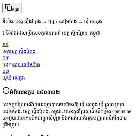
ចម្លង
ទីតាំង
:
ខេត្ត ស្ទឹងត្រែង → ស្រុក សៀមប៉ាង → ឃុំ សេកុង
1 ទីតាំងដែលប្រើលេខកូដនេះ នៅ ខេត្ត ស្ទឹងត្រែង, កម្ពុជា
១៩
ខេត្ត
ខេត្ត ស្ទឹងត្រែង
០៣
ស្រុក
ស្រុក សៀមប៉ាង
០២
ឃុំ
ឃុំ សេកុង
អំពីលេខកូដ
១៩០៣០២
លេខកូដប្រៃសណីយ៍នេះត្រូវបានចាត់ចែងឱ្យ
ឃុំ សេកុង ឃុំ ស្រុក ស្រុក
សៀមប៉ាង
,
ខេត្ត ស្ទឹងត្រែង
,
កម្ពុជា
.
លេខកូដប្រៃសណីយ៍កម្រិត commune
នេះជួយធានាការដឹកជញ្ជូនសំបុត្រ និងការកំណត់អត្តសញ្ញាណទីតាំងបាន
ត្រឹមត្រូវ។