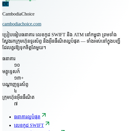
CC
CambodiaChoice
cambodiachoice.com
ប្រៀបធៀបធនាគារ លេខកូដ SWIFT និង ATM នៅកម្ពុជា ព្រមទាំង
ស្វែងរកក្រុមហ៊ុនទូរស័ព្ទ និងអ៊ីនធឺណិតល្អបំផុត — ទាំងអស់នៅក្នុងបញ្ជី
ដែលគួរឱ្យទុកចិត្តតែមួយ។
ធនាគារ
១០
មគ្គុទ្ទេសក៍
១៣+
បណ្តាញទូរស័ព្ទ
៤
ក្រុមហ៊ុនអ៊ីនធឺណិត
៧
ធនាគារល្អបំផុត
លេខកូដ SWIFT