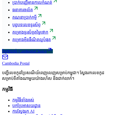
ប្រាក់បញ្ញើមានកាលកំណត់
ធនាគារចល័ត
គណនាប្រាក់កម្ចី
បុព្វបទលេខទូរស័ព្ទ
គម្រោងទូរស័ព្ទតម្លៃថោក
គម្រោងអ៊ីនធឺណិតល្អបំផុត
ស្វែងយល់ CambodiaChoice
Cambodia
Postal
បញ្ជីលេខកូដប្រៃសណីយ៍ពេញលេញសម្រាប់កម្ពុជា។ ស្វែងរកលេខកូដ
សម្រាប់ទីតាំងណាមួយយ៉ាងរហ័ស និងជាក់លាក់។
កម្មវិធី
កម្មវិធីទាំងអស់
បកប្រែអាសយដ្ឋាន
ការស្វែងរក AI