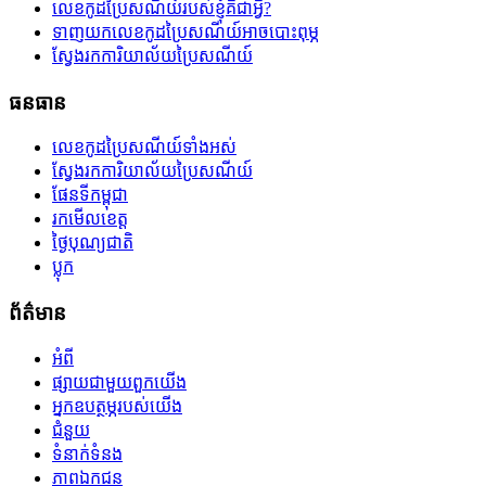
លេខកូដប្រៃសណីយ៍របស់ខ្ញុំគឺជាអ្វី?
ទាញយកលេខកូដប្រៃសណីយ៍អាចបោះពុម្ភ
ស្វែងរកការិយាល័យប្រៃសណីយ៍
ធនធាន
លេខកូដប្រៃសណីយ៍ទាំងអស់
ស្វែងរកការិយាល័យប្រៃសណីយ៍
ផែនទីកម្ពុជា
រកមើលខេត្ត
ថ្ងៃបុណ្យជាតិ
ប្លុក
ព័ត៌មាន
អំពី
ផ្សាយជាមួយពួកយើង
អ្នកឧបត្ថម្ភរបស់យើង
ជំនួយ
ទំនាក់ទំនង
ភាពឯកជន