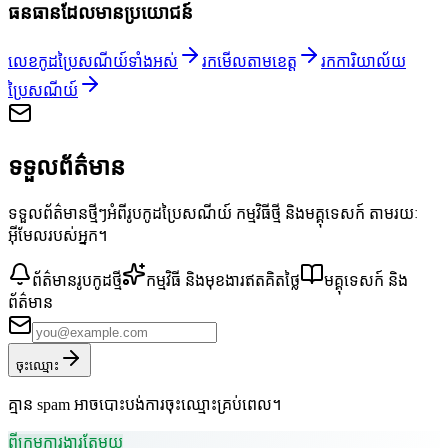
ធនធានដែលមានប្រយោជន៍
លេខកូដប្រៃសណីយ៍ទាំងអស់
រកមើលតាមខេត្ត
រកការិយាល័យ
ប្រៃសណីយ៍
ទទួលព័ត៌មាន
ទទួលព័ត៌មានថ្មីៗអំពីរូបកូដប្រៃសណីយ៍ កម្មវិធីថ្មី និងមគ្គុទេសក៍ តាមរយៈ
អ៊ីមែលរបស់អ្នក។
ព័ត៌មានរូបកូដថ្មី
កម្មវិធី និងមុខងារឥតគិតថ្លៃ
មគ្គុទេសក៍ និង
ព័ត៌មាន
ចុះឈ្មោះ
គ្មាន spam អាចបោះបង់ការចុះឈ្មោះគ្រប់ពេល។
ពីក្រុមការងារតែមួយ