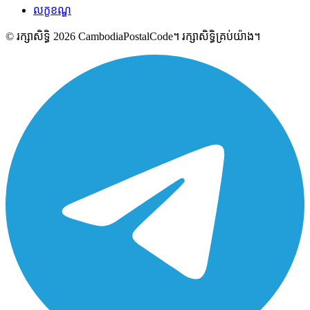
លក្ខខណ្ឌ
© រក្សាសិទ្ធិ 2026 CambodiaPostalCode។ រក្សាសិទ្ធិគ្រប់យ៉ាង។