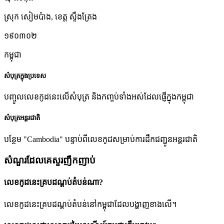
ស្រុក សៀមប៉ាង
,
ខេត្ត ស្ទឹងត្រែង
១៩០៣០២
កម្ពុជា
សំបុត្រក្នុងប្រទេស
បញ្ចូលលេខកូដនេះលើសំបុត្រ និងកញ្ចប់ទាំងអស់ដែលផ្ញើក្នុងកម្ពុជា
សំបុត្រអន្តរជាតិ
បន្ថែម "Cambodia" បន្ទាប់ពីលេខកូដសម្រាប់ការដឹកជញ្ជូនអន្តរជាតិ
សំណួរដែលគេសួរញឹកញាប់
លេខកូដនេះគ្របដណ្តប់តំបន់ណា?
លេខកូដនេះគ្របដណ្តប់តំបន់នៅកម្ពុជាដែលបង្ហាញខាងលើ។