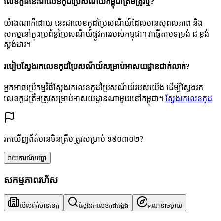
លេខកូដនេះជាលេខកូដប្រៃសណីយ៍កម្ពុជាត្រឹមត្រូវឬ?
យ៉ាងណាក៏ដោយ នេះជាលេខកូដប្រៃសណីយ៍ដែលមានសុពលភាព និង
សកម្មនៅក្នុងប្រព័ន្ធប្រៃសណីយ៍ផ្លូវការរបស់កម្ពុជា។ វាធ្វើតាមទម្រង់ ៨ ខ្ទង់
ស្តង់ដារ។
របៀបស្វែងរកលេខកូដប្រៃសណីយ៍សម្រាប់អាសយដ្ឋានជាក់លាក់?
អ្នកអាចប្រើកម្មវិធីស្វែងរកលេខកូដប្រៃសណីយ៍របស់យើង ដើម្បីស្វែងរក
លេខកូដត្រឹមត្រូវសម្រាប់អាសយដ្ឋានណាមួយនៅកម្ពុជា។
ស្វែងរកលេខកូដ
រកឃើញព័ត៌មានមិនត្រឹមត្រូវសម្រាប់ ១៩០៣០២?
រាយការណ៍បញ្ហា
សកម្មភាពរហ័ស
មើលព័ត៌មានខេត្ត
ស្វែងរកលេខកូដផ្សេង
គណនាចម្ងាយ