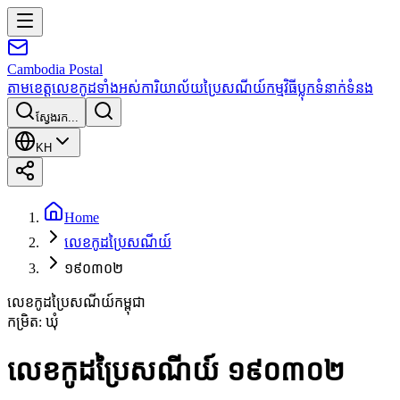
Cambodia
Postal
តាមខេត្ត
លេខកូដទាំងអស់
ការិយាល័យប្រៃសណីយ៍
កម្មវិធី
ប្លុក
ទំនាក់ទំនង
ស្វែងរក...
KH
Home
លេខកូដប្រៃសណីយ៍
១៩០៣០២
លេខកូដប្រៃសណីយ៍កម្ពុជា
កម្រិត
:
ឃុំ
លេខកូដប្រៃសណីយ៍ ១៩០៣០២