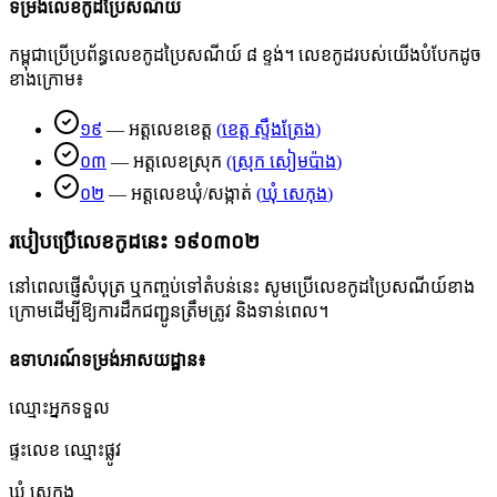
ទម្រង់លេខកូដប្រៃសណីយ៍
កម្ពុជាប្រើប្រព័ន្ធលេខកូដប្រៃសណីយ៍ ៨ ខ្ទង់។ លេខកូដរបស់យើងបំបែកដូច
ខាងក្រោម៖
១៩
—
អត្តលេខខេត្ត
(
ខេត្ត ស្ទឹងត្រែង
)
០៣
—
អត្តលេខស្រុក
(
ស្រុក សៀមប៉ាង
)
០២
—
អត្តលេខឃុំ/សង្កាត់
(
ឃុំ សេកុង
)
របៀបប្រើលេខកូដនេះ
១៩០៣០២
នៅពេលផ្ញើសំបុត្រ ឬកញ្ចប់ទៅតំបន់នេះ សូមប្រើលេខកូដប្រៃសណីយ៍ខាង
ក្រោមដើម្បីឱ្យការដឹកជញ្ជូនត្រឹមត្រូវ និងទាន់ពេល។
ឧទាហរណ៍ទម្រង់អាសយដ្ឋាន៖
ឈ្មោះអ្នកទទួល
ផ្ទះលេខ ឈ្មោះផ្លូវ
ឃុំ សេកុង