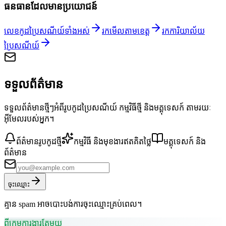
ធនធានដែលមានប្រយោជន៍
លេខកូដប្រៃសណីយ៍ទាំងអស់
រកមើលតាមខេត្ត
រកការិយាល័យ
ប្រៃសណីយ៍
ទទួលព័ត៌មាន
ទទួលព័ត៌មានថ្មីៗអំពីរូបកូដប្រៃសណីយ៍ កម្មវិធីថ្មី និងមគ្គុទេសក៍ តាមរយៈ
អ៊ីមែលរបស់អ្នក។
ព័ត៌មានរូបកូដថ្មី
កម្មវិធី និងមុខងារឥតគិតថ្លៃ
មគ្គុទេសក៍ និង
ព័ត៌មាន
ចុះឈ្មោះ
គ្មាន spam អាចបោះបង់ការចុះឈ្មោះគ្រប់ពេល។
ពីក្រុមការងារតែមួយ