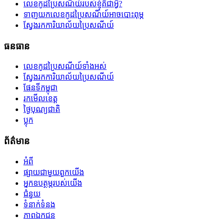
លេខកូដប្រៃសណីយ៍របស់ខ្ញុំគឺជាអ្វី?
ទាញយកលេខកូដប្រៃសណីយ៍អាចបោះពុម្ភ
ស្វែងរកការិយាល័យប្រៃសណីយ៍
ធនធាន
លេខកូដប្រៃសណីយ៍ទាំងអស់
ស្វែងរកការិយាល័យប្រៃសណីយ៍
ផែនទីកម្ពុជា
រកមើលខេត្ត
ថ្ងៃបុណ្យជាតិ
ប្លុក
ព័ត៌មាន
អំពី
ផ្សាយជាមួយពួកយើង
អ្នកឧបត្ថម្ភរបស់យើង
ជំនួយ
ទំនាក់ទំនង
ភាពឯកជន