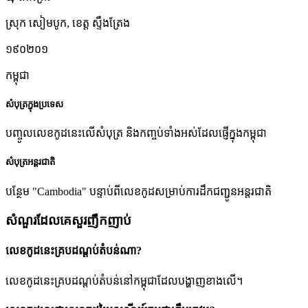
ស្រុក សៀមបូក
,
ខេត្ត ស្ទឹងត្រែង
១៩០២០១
កម្ពុជា
សំបុត្រក្នុងប្រទេស
បញ្ចូលលេខកូដនេះលើសំបុត្រ និងកញ្ចប់ទាំងអស់ដែលផ្ញើក្នុងកម្ពុជា
សំបុត្រអន្តរជាតិ
បន្ថែម "Cambodia" បន្ទាប់ពីលេខកូដសម្រាប់ការដឹកជញ្ជូនអន្តរជាតិ
សំណួរដែលគេសួរញឹកញាប់
លេខកូដនេះគ្របដណ្តប់តំបន់ណា?
លេខកូដនេះគ្របដណ្តប់តំបន់នៅកម្ពុជាដែលបង្ហាញខាងលើ។