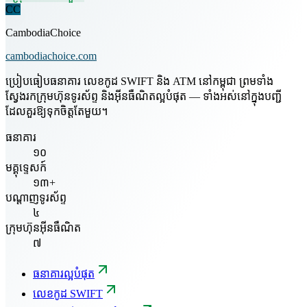
CC
CambodiaChoice
cambodiachoice.com
ប្រៀបធៀបធនាគារ លេខកូដ SWIFT និង ATM នៅកម្ពុជា ព្រមទាំង
ស្វែងរកក្រុមហ៊ុនទូរស័ព្ទ និងអ៊ីនធឺណិតល្អបំផុត — ទាំងអស់នៅក្នុងបញ្ជី
ដែលគួរឱ្យទុកចិត្តតែមួយ។
ធនាគារ
១០
មគ្គុទ្ទេសក៍
១៣+
បណ្តាញទូរស័ព្ទ
៤
ក្រុមហ៊ុនអ៊ីនធឺណិត
៧
ធនាគារល្អបំផុត
លេខកូដ SWIFT