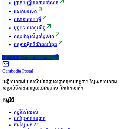
ប្រាក់បញ្ញើមានកាលកំណត់
ធនាគារចល័ត
គណនាប្រាក់កម្ចី
បុព្វបទលេខទូរស័ព្ទ
គម្រោងទូរស័ព្ទតម្លៃថោក
គម្រោងអ៊ីនធឺណិតល្អបំផុត
ស្វែងយល់ CambodiaChoice
Cambodia
Postal
បញ្ជីលេខកូដប្រៃសណីយ៍ពេញលេញសម្រាប់កម្ពុជា។ ស្វែងរកលេខកូដ
សម្រាប់ទីតាំងណាមួយយ៉ាងរហ័ស និងជាក់លាក់។
កម្មវិធី
កម្មវិធីទាំងអស់
បកប្រែអាសយដ្ឋាន
ការស្វែងរក AI