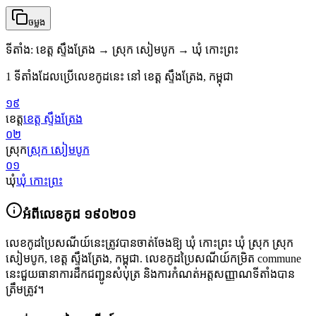
ចម្លង
ទីតាំង
:
ខេត្ត ស្ទឹងត្រែង → ស្រុក សៀមបូក → ឃុំ កោះព្រះ
1 ទីតាំងដែលប្រើលេខកូដនេះ នៅ ខេត្ត ស្ទឹងត្រែង, កម្ពុជា
១៩
ខេត្ត
ខេត្ត ស្ទឹងត្រែង
០២
ស្រុក
ស្រុក សៀមបូក
០១
ឃុំ
ឃុំ កោះព្រះ
អំពីលេខកូដ
១៩០២០១
លេខកូដប្រៃសណីយ៍នេះត្រូវបានចាត់ចែងឱ្យ
ឃុំ កោះព្រះ ឃុំ ស្រុក ស្រុក
សៀមបូក
,
ខេត្ត ស្ទឹងត្រែង
,
កម្ពុជា
.
លេខកូដប្រៃសណីយ៍កម្រិត commune
នេះជួយធានាការដឹកជញ្ជូនសំបុត្រ និងការកំណត់អត្តសញ្ញាណទីតាំងបាន
ត្រឹមត្រូវ។