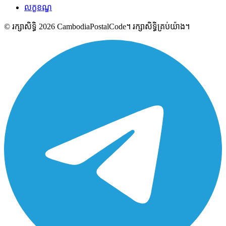
លក្ខខណ្ឌ
© រក្សាសិទ្ធិ 2026 CambodiaPostalCode។ រក្សាសិទ្ធិគ្រប់យ៉ាង។