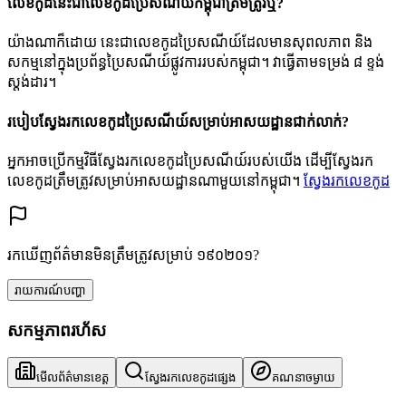
លេខកូដនេះជាលេខកូដប្រៃសណីយ៍កម្ពុជាត្រឹមត្រូវឬ?
យ៉ាងណាក៏ដោយ នេះជាលេខកូដប្រៃសណីយ៍ដែលមានសុពលភាព និង
សកម្មនៅក្នុងប្រព័ន្ធប្រៃសណីយ៍ផ្លូវការរបស់កម្ពុជា។ វាធ្វើតាមទម្រង់ ៨ ខ្ទង់
ស្តង់ដារ។
របៀបស្វែងរកលេខកូដប្រៃសណីយ៍សម្រាប់អាសយដ្ឋានជាក់លាក់?
អ្នកអាចប្រើកម្មវិធីស្វែងរកលេខកូដប្រៃសណីយ៍របស់យើង ដើម្បីស្វែងរក
លេខកូដត្រឹមត្រូវសម្រាប់អាសយដ្ឋានណាមួយនៅកម្ពុជា។
ស្វែងរកលេខកូដ
រកឃើញព័ត៌មានមិនត្រឹមត្រូវសម្រាប់ ១៩០២០១?
រាយការណ៍បញ្ហា
សកម្មភាពរហ័ស
មើលព័ត៌មានខេត្ត
ស្វែងរកលេខកូដផ្សេង
គណនាចម្ងាយ