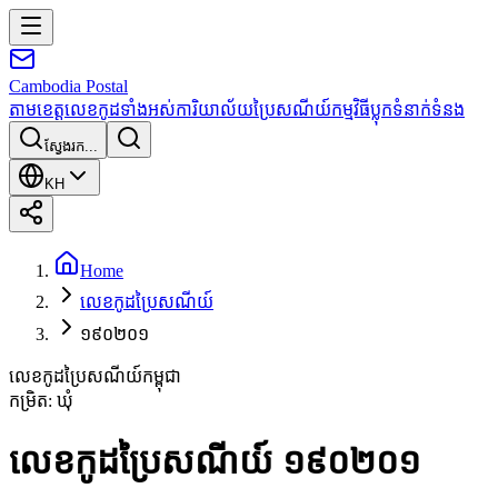
Cambodia
Postal
តាមខេត្ត
លេខកូដទាំងអស់
ការិយាល័យប្រៃសណីយ៍
កម្មវិធី
ប្លុក
ទំនាក់ទំនង
ស្វែងរក...
KH
Home
លេខកូដប្រៃសណីយ៍
១៩០២០១
លេខកូដប្រៃសណីយ៍កម្ពុជា
កម្រិត
:
ឃុំ
លេខកូដប្រៃសណីយ៍ ១៩០២០១