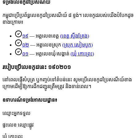
ទម្រង់លេខកូដប្រៃសណីយ៍
កម្ពុជាប្រើប្រព័ន្ធលេខកូដប្រៃសណីយ៍ ៨ ខ្ទង់។ លេខកូដរបស់យើងបំបែកដូច
ខាងក្រោម៖
១៩
—
អត្តលេខខេត្ត
(
ខេត្ត ស្ទឹងត្រែង
)
០២
—
អត្តលេខស្រុក
(
ស្រុក សៀមបូក
)
០១
—
អត្តលេខឃុំ/សង្កាត់
(
ឃុំ កោះព្រះ
)
របៀបប្រើលេខកូដនេះ
១៩០២០១
នៅពេលផ្ញើសំបុត្រ ឬកញ្ចប់ទៅតំបន់នេះ សូមប្រើលេខកូដប្រៃសណីយ៍ខាង
ក្រោមដើម្បីឱ្យការដឹកជញ្ជូនត្រឹមត្រូវ និងទាន់ពេល។
ឧទាហរណ៍ទម្រង់អាសយដ្ឋាន៖
ឈ្មោះអ្នកទទួល
ផ្ទះលេខ ឈ្មោះផ្លូវ
ឃុំ កោះព្រះ