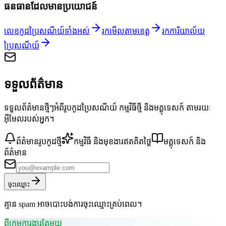
ធនធានដែលមានប្រយោជន៍
លេខកូដប្រៃសណីយ៍ទាំងអស់
រកមើលតាមខេត្ត
រកការិយាល័យ
ប្រៃសណីយ៍
ទទួលព័ត៌មាន
ទទួលព័ត៌មានថ្មីៗអំពីរូបកូដប្រៃសណីយ៍ កម្មវិធីថ្មី និងមគ្គុទេសក៍ តាមរយៈ
អ៊ីមែលរបស់អ្នក។
ព័ត៌មានរូបកូដថ្មី
កម្មវិធី និងមុខងារឥតគិតថ្លៃ
មគ្គុទេសក៍ និង
ព័ត៌មាន
ចុះឈ្មោះ
គ្មាន spam អាចបោះបង់ការចុះឈ្មោះគ្រប់ពេល។
ពីក្រុមការងារតែមួយ