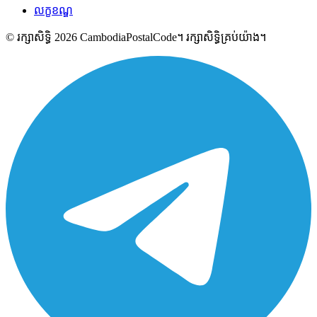
លក្ខខណ្ឌ
© រក្សាសិទ្ធិ 2026 CambodiaPostalCode។ រក្សាសិទ្ធិគ្រប់យ៉ាង។