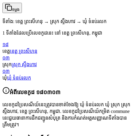
ចម្លង
ទីតាំង
:
ខេត្ត ព្រះសីហនុ → ស្រុក ស្ទឹងហាវ → ឃុំ ទំនប់រលក
1 ទីតាំងដែលប្រើលេខកូដនេះ នៅ ខេត្ត ព្រះសីហនុ, កម្ពុជា
១៨
ខេត្ត
ខេត្ត ព្រះសីហនុ
០៣
ស្រុក
ស្រុក ស្ទឹងហាវ
០៣
ឃុំ
ឃុំ ទំនប់រលក
អំពីលេខកូដ
១៨០៣០៣
លេខកូដប្រៃសណីយ៍នេះត្រូវបានចាត់ចែងឱ្យ
ឃុំ ទំនប់រលក ឃុំ ស្រុក ស្រុក
ស្ទឹងហាវ
,
ខេត្ត ព្រះសីហនុ
,
កម្ពុជា
.
លេខកូដប្រៃសណីយ៍កម្រិត commune
នេះជួយធានាការដឹកជញ្ជូនសំបុត្រ និងការកំណត់អត្តសញ្ញាណទីតាំងបាន
ត្រឹមត្រូវ។