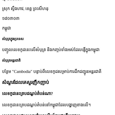
ស្រុក ស្ទឹងហាវ
,
ខេត្ត ព្រះសីហនុ
១៨០៣០៣
កម្ពុជា
សំបុត្រក្នុងប្រទេស
បញ្ចូលលេខកូដនេះលើសំបុត្រ និងកញ្ចប់ទាំងអស់ដែលផ្ញើក្នុងកម្ពុជា
សំបុត្រអន្តរជាតិ
បន្ថែម "Cambodia" បន្ទាប់ពីលេខកូដសម្រាប់ការដឹកជញ្ជូនអន្តរជាតិ
សំណួរដែលគេសួរញឹកញាប់
លេខកូដនេះគ្របដណ្តប់តំបន់ណា?
លេខកូដនេះគ្របដណ្តប់តំបន់នៅកម្ពុជាដែលបង្ហាញខាងលើ។