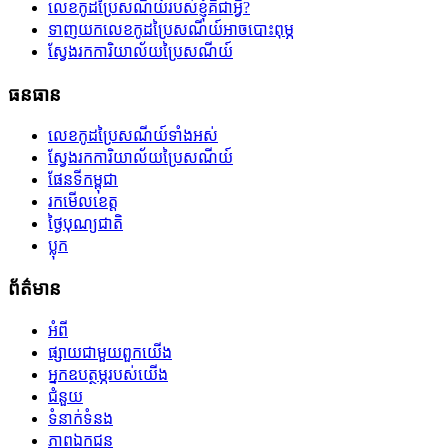
លេខកូដប្រៃសណីយ៍របស់ខ្ញុំគឺជាអ្វី?
ទាញយកលេខកូដប្រៃសណីយ៍អាចបោះពុម្ភ
ស្វែងរកការិយាល័យប្រៃសណីយ៍
ធនធាន
លេខកូដប្រៃសណីយ៍ទាំងអស់
ស្វែងរកការិយាល័យប្រៃសណីយ៍
ផែនទីកម្ពុជា
រកមើលខេត្ត
ថ្ងៃបុណ្យជាតិ
ប្លុក
ព័ត៌មាន
អំពី
ផ្សាយជាមួយពួកយើង
អ្នកឧបត្ថម្ភរបស់យើង
ជំនួយ
ទំនាក់ទំនង
ភាពឯកជន