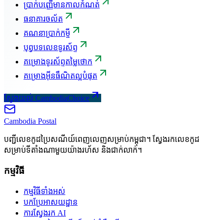
ប្រាក់បញ្ញើមានកាលកំណត់
ធនាគារចល័ត
គណនាប្រាក់កម្ចី
បុព្វបទលេខទូរស័ព្ទ
គម្រោងទូរស័ព្ទតម្លៃថោក
គម្រោងអ៊ីនធឺណិតល្អបំផុត
ស្វែងយល់ CambodiaChoice
Cambodia
Postal
បញ្ជីលេខកូដប្រៃសណីយ៍ពេញលេញសម្រាប់កម្ពុជា។ ស្វែងរកលេខកូដ
សម្រាប់ទីតាំងណាមួយយ៉ាងរហ័ស និងជាក់លាក់។
កម្មវិធី
កម្មវិធីទាំងអស់
បកប្រែអាសយដ្ឋាន
ការស្វែងរក AI