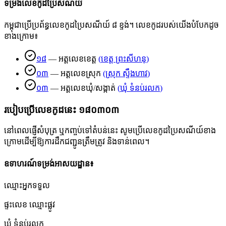
ទម្រង់លេខកូដប្រៃសណីយ៍
កម្ពុជាប្រើប្រព័ន្ធលេខកូដប្រៃសណីយ៍ ៨ ខ្ទង់។ លេខកូដរបស់យើងបំបែកដូច
ខាងក្រោម៖
១៨
—
អត្តលេខខេត្ត
(
ខេត្ត ព្រះសីហនុ
)
០៣
—
អត្តលេខស្រុក
(
ស្រុក ស្ទឹងហាវ
)
០៣
—
អត្តលេខឃុំ/សង្កាត់
(
ឃុំ ទំនប់រលក
)
របៀបប្រើលេខកូដនេះ
១៨០៣០៣
នៅពេលផ្ញើសំបុត្រ ឬកញ្ចប់ទៅតំបន់នេះ សូមប្រើលេខកូដប្រៃសណីយ៍ខាង
ក្រោមដើម្បីឱ្យការដឹកជញ្ជូនត្រឹមត្រូវ និងទាន់ពេល។
ឧទាហរណ៍ទម្រង់អាសយដ្ឋាន៖
ឈ្មោះអ្នកទទួល
ផ្ទះលេខ ឈ្មោះផ្លូវ
ឃុំ ទំនប់រលក