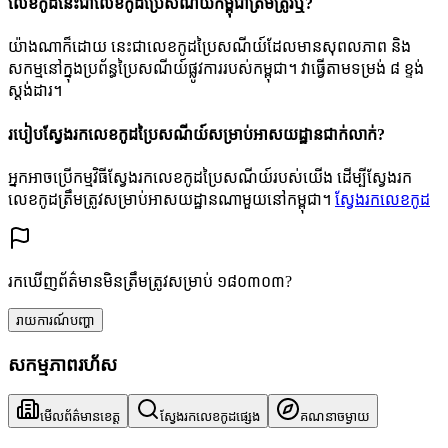
លេខកូដនេះជាលេខកូដប្រៃសណីយ៍កម្ពុជាត្រឹមត្រូវឬ?
យ៉ាងណាក៏ដោយ នេះជាលេខកូដប្រៃសណីយ៍ដែលមានសុពលភាព និង
សកម្មនៅក្នុងប្រព័ន្ធប្រៃសណីយ៍ផ្លូវការរបស់កម្ពុជា។ វាធ្វើតាមទម្រង់ ៨ ខ្ទង់
ស្តង់ដារ។
របៀបស្វែងរកលេខកូដប្រៃសណីយ៍សម្រាប់អាសយដ្ឋានជាក់លាក់?
អ្នកអាចប្រើកម្មវិធីស្វែងរកលេខកូដប្រៃសណីយ៍របស់យើង ដើម្បីស្វែងរក
លេខកូដត្រឹមត្រូវសម្រាប់អាសយដ្ឋានណាមួយនៅកម្ពុជា។
ស្វែងរកលេខកូដ
រកឃើញព័ត៌មានមិនត្រឹមត្រូវសម្រាប់ ១៨០៣០៣?
រាយការណ៍បញ្ហា
សកម្មភាពរហ័ស
មើលព័ត៌មានខេត្ត
ស្វែងរកលេខកូដផ្សេង
គណនាចម្ងាយ