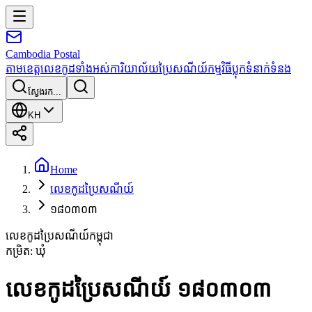
Cambodia
Postal
តាមខេត្ត
លេខកូដទាំងអស់
ការិយាល័យប្រៃសណីយ៍
កម្មវិធី
ប្លុក
ទំនាក់ទំនង
ស្វែងរក...
KH
Home
លេខកូដប្រៃសណីយ៍
១៨០៣០៣
លេខកូដប្រៃសណីយ៍កម្ពុជា
កម្រិត
:
ឃុំ
លេខកូដប្រៃសណីយ៍ ១៨០៣០៣