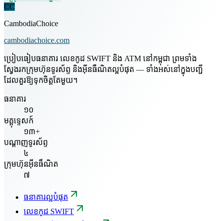
CC
CambodiaChoice
cambodiachoice.com
ប្រៀបធៀបធនាគារ លេខកូដ SWIFT និង ATM នៅកម្ពុជា ព្រមទាំង
ស្វែងរកក្រុមហ៊ុនទូរស័ព្ទ និងអ៊ីនធឺណិតល្អបំផុត — ទាំងអស់នៅក្នុងបញ្ជី
ដែលគួរឱ្យទុកចិត្តតែមួយ។
ធនាគារ
១០
មគ្គុទ្ទេសក៍
១៣+
បណ្តាញទូរស័ព្ទ
៤
ក្រុមហ៊ុនអ៊ីនធឺណិត
៧
ធនាគារល្អបំផុត
លេខកូដ SWIFT