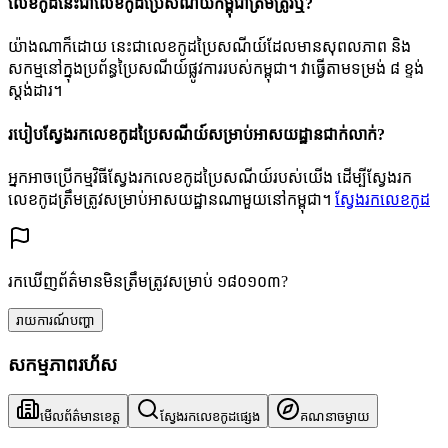
លេខកូដនេះជាលេខកូដប្រៃសណីយ៍កម្ពុជាត្រឹមត្រូវឬ?
យ៉ាងណាក៏ដោយ នេះជាលេខកូដប្រៃសណីយ៍ដែលមានសុពលភាព និង
សកម្មនៅក្នុងប្រព័ន្ធប្រៃសណីយ៍ផ្លូវការរបស់កម្ពុជា។ វាធ្វើតាមទម្រង់ ៨ ខ្ទង់
ស្តង់ដារ។
របៀបស្វែងរកលេខកូដប្រៃសណីយ៍សម្រាប់អាសយដ្ឋានជាក់លាក់?
អ្នកអាចប្រើកម្មវិធីស្វែងរកលេខកូដប្រៃសណីយ៍របស់យើង ដើម្បីស្វែងរក
លេខកូដត្រឹមត្រូវសម្រាប់អាសយដ្ឋានណាមួយនៅកម្ពុជា។
ស្វែងរកលេខកូដ
រកឃើញព័ត៌មានមិនត្រឹមត្រូវសម្រាប់ ១៨០១០៣?
រាយការណ៍បញ្ហា
សកម្មភាពរហ័ស
មើលព័ត៌មានខេត្ត
ស្វែងរកលេខកូដផ្សេង
គណនាចម្ងាយ