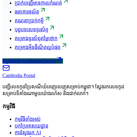
ប្រាក់បញ្ញើមានកាលកំណត់
ធនាគារចល័ត
គណនាប្រាក់កម្ចី
បុព្វបទលេខទូរស័ព្ទ
គម្រោងទូរស័ព្ទតម្លៃថោក
គម្រោងអ៊ីនធឺណិតល្អបំផុត
ស្វែងយល់ CambodiaChoice
Cambodia
Postal
បញ្ជីលេខកូដប្រៃសណីយ៍ពេញលេញសម្រាប់កម្ពុជា។ ស្វែងរកលេខកូដ
សម្រាប់ទីតាំងណាមួយយ៉ាងរហ័ស និងជាក់លាក់។
កម្មវិធី
កម្មវិធីទាំងអស់
បកប្រែអាសយដ្ឋាន
ការស្វែងរក AI