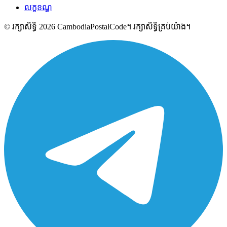
លក្ខខណ្ឌ
© រក្សាសិទ្ធិ 2026 CambodiaPostalCode។ រក្សាសិទ្ធិគ្រប់យ៉ាង។