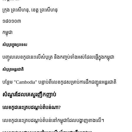
ក្រុង ព្រះសីហនុ
,
ខេត្ត ព្រះសីហនុ
១៨០១០៣
កម្ពុជា
សំបុត្រក្នុងប្រទេស
បញ្ចូលលេខកូដនេះលើសំបុត្រ និងកញ្ចប់ទាំងអស់ដែលផ្ញើក្នុងកម្ពុជា
សំបុត្រអន្តរជាតិ
បន្ថែម "Cambodia" បន្ទាប់ពីលេខកូដសម្រាប់ការដឹកជញ្ជូនអន្តរជាតិ
សំណួរដែលគេសួរញឹកញាប់
លេខកូដនេះគ្របដណ្តប់តំបន់ណា?
លេខកូដនេះគ្របដណ្តប់តំបន់នៅកម្ពុជាដែលបង្ហាញខាងលើ។