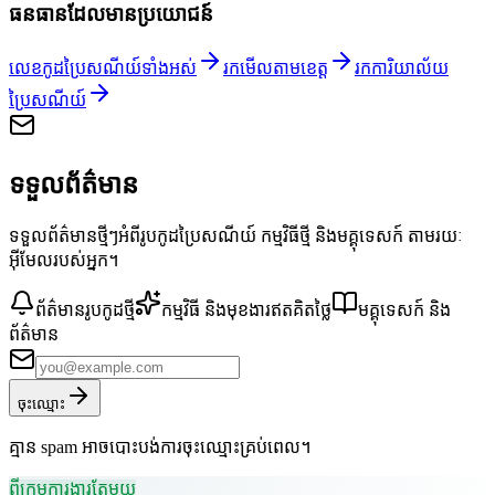
ធនធានដែលមានប្រយោជន៍
លេខកូដប្រៃសណីយ៍ទាំងអស់
រកមើលតាមខេត្ត
រកការិយាល័យ
ប្រៃសណីយ៍
ទទួលព័ត៌មាន
ទទួលព័ត៌មានថ្មីៗអំពីរូបកូដប្រៃសណីយ៍ កម្មវិធីថ្មី និងមគ្គុទេសក៍ តាមរយៈ
អ៊ីមែលរបស់អ្នក។
ព័ត៌មានរូបកូដថ្មី
កម្មវិធី និងមុខងារឥតគិតថ្លៃ
មគ្គុទេសក៍ និង
ព័ត៌មាន
ចុះឈ្មោះ
គ្មាន spam អាចបោះបង់ការចុះឈ្មោះគ្រប់ពេល។
ពីក្រុមការងារតែមួយ