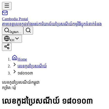
Cambodia
Postal
តាមខេត្ត
លេខកូដទាំងអស់
ការិយាល័យប្រៃសណីយ៍
កម្មវិធី
ប្លុក
ទំនាក់ទំនង
ស្វែងរក...
KH
Home
លេខកូដប្រៃសណីយ៍
១៨០១០៣
លេខកូដប្រៃសណីយ៍កម្ពុជា
កម្រិត
:
ឃុំ
លេខកូដប្រៃសណីយ៍ ១៨០១០៣