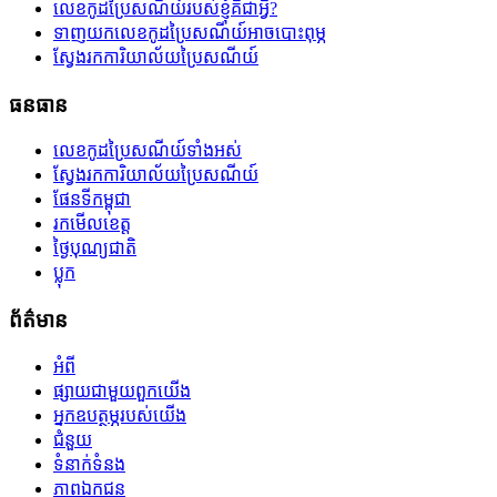
លេខកូដប្រៃសណីយ៍របស់ខ្ញុំគឺជាអ្វី?
ទាញយកលេខកូដប្រៃសណីយ៍អាចបោះពុម្ភ
ស្វែងរកការិយាល័យប្រៃសណីយ៍
ធនធាន
លេខកូដប្រៃសណីយ៍ទាំងអស់
ស្វែងរកការិយាល័យប្រៃសណីយ៍
ផែនទីកម្ពុជា
រកមើលខេត្ត
ថ្ងៃបុណ្យជាតិ
ប្លុក
ព័ត៌មាន
អំពី
ផ្សាយជាមួយពួកយើង
អ្នកឧបត្ថម្ភរបស់យើង
ជំនួយ
ទំនាក់ទំនង
ភាពឯកជន