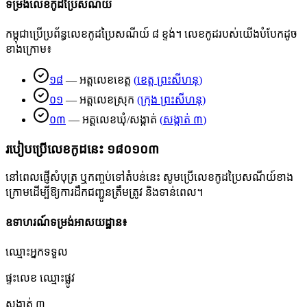
ទម្រង់លេខកូដប្រៃសណីយ៍
កម្ពុជាប្រើប្រព័ន្ធលេខកូដប្រៃសណីយ៍ ៨ ខ្ទង់។ លេខកូដរបស់យើងបំបែកដូច
ខាងក្រោម៖
១៨
—
អត្តលេខខេត្ត
(
ខេត្ត ព្រះសីហនុ
)
០១
—
អត្តលេខស្រុក
(
ក្រុង ព្រះសីហនុ
)
០៣
—
អត្តលេខឃុំ/សង្កាត់
(
សង្កាត់ ៣
)
របៀបប្រើលេខកូដនេះ
១៨០១០៣
នៅពេលផ្ញើសំបុត្រ ឬកញ្ចប់ទៅតំបន់នេះ សូមប្រើលេខកូដប្រៃសណីយ៍ខាង
ក្រោមដើម្បីឱ្យការដឹកជញ្ជូនត្រឹមត្រូវ និងទាន់ពេល។
ឧទាហរណ៍ទម្រង់អាសយដ្ឋាន៖
ឈ្មោះអ្នកទទួល
ផ្ទះលេខ ឈ្មោះផ្លូវ
សង្កាត់ ៣