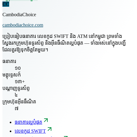
CC
CambodiaChoice
cambodiachoice.com
ប្រៀបធៀបធនាគារ លេខកូដ SWIFT និង ATM នៅកម្ពុជា ព្រមទាំង
ស្វែងរកក្រុមហ៊ុនទូរស័ព្ទ និងអ៊ីនធឺណិតល្អបំផុត — ទាំងអស់នៅក្នុងបញ្ជី
ដែលគួរឱ្យទុកចិត្តតែមួយ។
ធនាគារ
១០
មគ្គុទ្ទេសក៍
១៣+
បណ្តាញទូរស័ព្ទ
៤
ក្រុមហ៊ុនអ៊ីនធឺណិត
៧
ធនាគារល្អបំផុត
លេខកូដ SWIFT