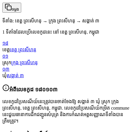
ចម្លង
ទីតាំង
:
ខេត្ត ព្រះសីហនុ → ក្រុង ព្រះសីហនុ → សង្កាត់ ៣
1 ទីតាំងដែលប្រើលេខកូដនេះ នៅ ខេត្ត ព្រះសីហនុ, កម្ពុជា
១៨
ខេត្ត
ខេត្ត ព្រះសីហនុ
០១
ស្រុក
ក្រុង ព្រះសីហនុ
០៣
ឃុំ
សង្កាត់ ៣
អំពីលេខកូដ
១៨០១០៣
លេខកូដប្រៃសណីយ៍នេះត្រូវបានចាត់ចែងឱ្យ
សង្កាត់ ៣ ឃុំ ស្រុក ក្រុង
ព្រះសីហនុ
,
ខេត្ត ព្រះសីហនុ
,
កម្ពុជា
.
លេខកូដប្រៃសណីយ៍កម្រិត commune
នេះជួយធានាការដឹកជញ្ជូនសំបុត្រ និងការកំណត់អត្តសញ្ញាណទីតាំងបាន
ត្រឹមត្រូវ។