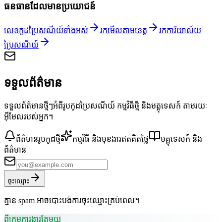
ធនធានដែលមានប្រយោជន៍
លេខកូដប្រៃសណីយ៍ទាំងអស់
រកមើលតាមខេត្ត
រកការិយាល័យ
ប្រៃសណីយ៍
ទទួលព័ត៌មាន
ទទួលព័ត៌មានថ្មីៗអំពីរូបកូដប្រៃសណីយ៍ កម្មវិធីថ្មី និងមគ្គុទេសក៍ តាមរយៈ
អ៊ីមែលរបស់អ្នក។
ព័ត៌មានរូបកូដថ្មី
កម្មវិធី និងមុខងារឥតគិតថ្លៃ
មគ្គុទេសក៍ និង
ព័ត៌មាន
ចុះឈ្មោះ
គ្មាន spam អាចបោះបង់ការចុះឈ្មោះគ្រប់ពេល។
ពីក្រុមការងារតែមួយ