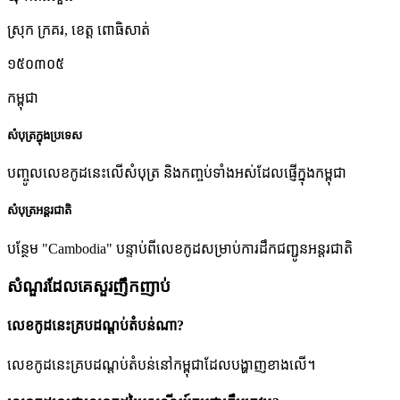
ស្រុក ក្រគរ
,
ខេត្ត ពោធិសាត់
១៥០៣០៥
កម្ពុជា
សំបុត្រក្នុងប្រទេស
បញ្ចូលលេខកូដនេះលើសំបុត្រ និងកញ្ចប់ទាំងអស់ដែលផ្ញើក្នុងកម្ពុជា
សំបុត្រអន្តរជាតិ
បន្ថែម "Cambodia" បន្ទាប់ពីលេខកូដសម្រាប់ការដឹកជញ្ជូនអន្តរជាតិ
សំណួរដែលគេសួរញឹកញាប់
លេខកូដនេះគ្របដណ្តប់តំបន់ណា?
លេខកូដនេះគ្របដណ្តប់តំបន់នៅកម្ពុជាដែលបង្ហាញខាងលើ។