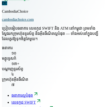
CC
CambodiaChoice
cambodiachoice.com
ប្រៀបធៀបធនាគារ លេខកូដ SWIFT និង ATM នៅកម្ពុជា ព្រមទាំង
ស្វែងរកក្រុមហ៊ុនទូរស័ព្ទ និងអ៊ីនធឺណិតល្អបំផុត — ទាំងអស់នៅក្នុងបញ្ជី
ដែលគួរឱ្យទុកចិត្តតែមួយ។
ធនាគារ
១០
មគ្គុទ្ទេសក៍
១៣+
បណ្តាញទូរស័ព្ទ
៤
ក្រុមហ៊ុនអ៊ីនធឺណិត
៧
ធនាគារល្អបំផុត
លេខកូដ SWIFT