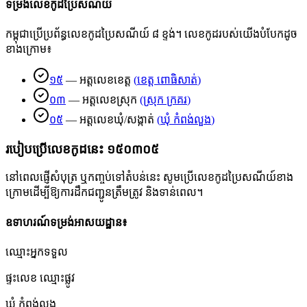
ទម្រង់លេខកូដប្រៃសណីយ៍
កម្ពុជាប្រើប្រព័ន្ធលេខកូដប្រៃសណីយ៍ ៨ ខ្ទង់។ លេខកូដរបស់យើងបំបែកដូច
ខាងក្រោម៖
១៥
—
អត្តលេខខេត្ត
(
ខេត្ត ពោធិសាត់
)
០៣
—
អត្តលេខស្រុក
(
ស្រុក ក្រគរ
)
០៥
—
អត្តលេខឃុំ/សង្កាត់
(
ឃុំ កំពង់លួង
)
របៀបប្រើលេខកូដនេះ
១៥០៣០៥
នៅពេលផ្ញើសំបុត្រ ឬកញ្ចប់ទៅតំបន់នេះ សូមប្រើលេខកូដប្រៃសណីយ៍ខាង
ក្រោមដើម្បីឱ្យការដឹកជញ្ជូនត្រឹមត្រូវ និងទាន់ពេល។
ឧទាហរណ៍ទម្រង់អាសយដ្ឋាន៖
ឈ្មោះអ្នកទទួល
ផ្ទះលេខ ឈ្មោះផ្លូវ
ឃុំ កំពង់លួង