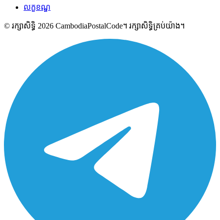
លក្ខខណ្ឌ
© រក្សាសិទ្ធិ 2026 CambodiaPostalCode។ រក្សាសិទ្ធិគ្រប់យ៉ាង។