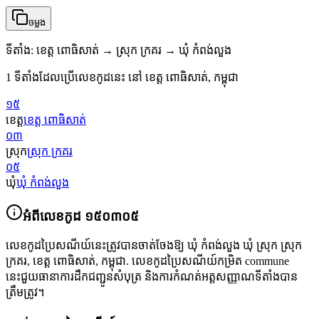
ចម្លង
ទីតាំង
:
ខេត្ត ពោធិសាត់ → ស្រុក ក្រគរ → ឃុំ កំពង់លួង
1 ទីតាំងដែលប្រើលេខកូដនេះ នៅ ខេត្ត ពោធិសាត់, កម្ពុជា
១៥
ខេត្ត
ខេត្ត ពោធិសាត់
០៣
ស្រុក
ស្រុក ក្រគរ
០៥
ឃុំ
ឃុំ កំពង់លួង
អំពីលេខកូដ
១៥០៣០៥
លេខកូដប្រៃសណីយ៍នេះត្រូវបានចាត់ចែងឱ្យ
ឃុំ កំពង់លួង ឃុំ ស្រុក ស្រុក
ក្រគរ
,
ខេត្ត ពោធិសាត់
,
កម្ពុជា
.
លេខកូដប្រៃសណីយ៍កម្រិត commune
នេះជួយធានាការដឹកជញ្ជូនសំបុត្រ និងការកំណត់អត្តសញ្ញាណទីតាំងបាន
ត្រឹមត្រូវ។