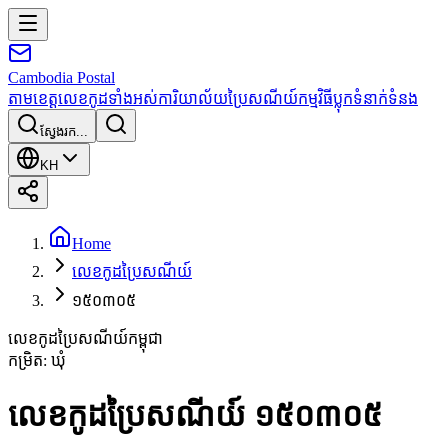
Cambodia
Postal
តាមខេត្ត
លេខកូដទាំងអស់
ការិយាល័យប្រៃសណីយ៍
កម្មវិធី
ប្លុក
ទំនាក់ទំនង
ស្វែងរក...
KH
Home
លេខកូដប្រៃសណីយ៍
១៥០៣០៥
លេខកូដប្រៃសណីយ៍កម្ពុជា
កម្រិត
:
ឃុំ
លេខកូដប្រៃសណីយ៍ ១៥០៣០៥