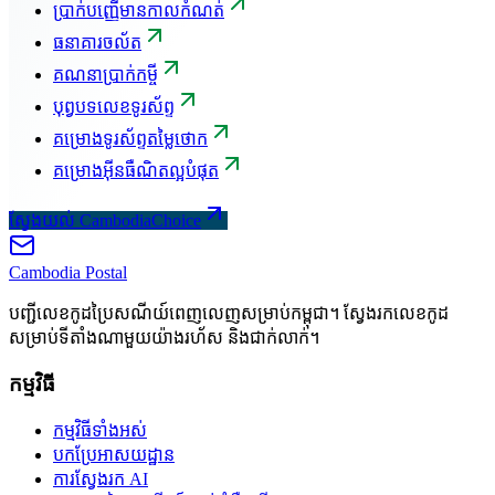
ប្រាក់បញ្ញើមានកាលកំណត់
ធនាគារចល័ត
គណនាប្រាក់កម្ចី
បុព្វបទលេខទូរស័ព្ទ
គម្រោងទូរស័ព្ទតម្លៃថោក
គម្រោងអ៊ីនធឺណិតល្អបំផុត
ស្វែងយល់ CambodiaChoice
Cambodia
Postal
បញ្ជីលេខកូដប្រៃសណីយ៍ពេញលេញសម្រាប់កម្ពុជា។ ស្វែងរកលេខកូដ
សម្រាប់ទីតាំងណាមួយយ៉ាងរហ័ស និងជាក់លាក់។
កម្មវិធី
កម្មវិធីទាំងអស់
បកប្រែអាសយដ្ឋាន
ការស្វែងរក AI