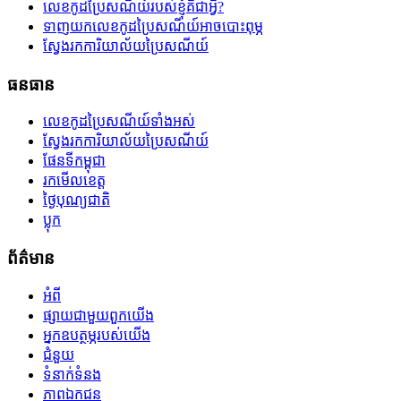
លេខកូដប្រៃសណីយ៍របស់ខ្ញុំគឺជាអ្វី?
ទាញយកលេខកូដប្រៃសណីយ៍អាចបោះពុម្ភ
ស្វែងរកការិយាល័យប្រៃសណីយ៍
ធនធាន
លេខកូដប្រៃសណីយ៍ទាំងអស់
ស្វែងរកការិយាល័យប្រៃសណីយ៍
ផែនទីកម្ពុជា
រកមើលខេត្ត
ថ្ងៃបុណ្យជាតិ
ប្លុក
ព័ត៌មាន
អំពី
ផ្សាយជាមួយពួកយើង
អ្នកឧបត្ថម្ភរបស់យើង
ជំនួយ
ទំនាក់ទំនង
ភាពឯកជន