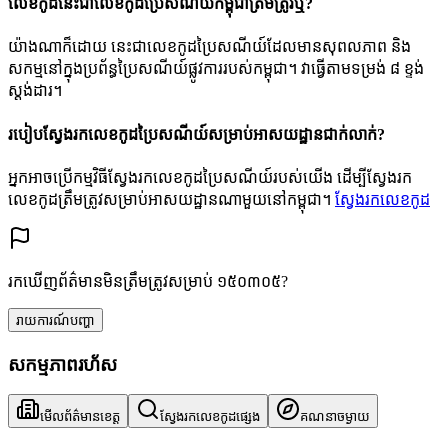
លេខកូដនេះជាលេខកូដប្រៃសណីយ៍កម្ពុជាត្រឹមត្រូវឬ?
យ៉ាងណាក៏ដោយ នេះជាលេខកូដប្រៃសណីយ៍ដែលមានសុពលភាព និង
សកម្មនៅក្នុងប្រព័ន្ធប្រៃសណីយ៍ផ្លូវការរបស់កម្ពុជា។ វាធ្វើតាមទម្រង់ ៨ ខ្ទង់
ស្តង់ដារ។
របៀបស្វែងរកលេខកូដប្រៃសណីយ៍សម្រាប់អាសយដ្ឋានជាក់លាក់?
អ្នកអាចប្រើកម្មវិធីស្វែងរកលេខកូដប្រៃសណីយ៍របស់យើង ដើម្បីស្វែងរក
លេខកូដត្រឹមត្រូវសម្រាប់អាសយដ្ឋានណាមួយនៅកម្ពុជា។
ស្វែងរកលេខកូដ
រកឃើញព័ត៌មានមិនត្រឹមត្រូវសម្រាប់ ១៥០៣០៥?
រាយការណ៍បញ្ហា
សកម្មភាពរហ័ស
មើលព័ត៌មានខេត្ត
ស្វែងរកលេខកូដផ្សេង
គណនាចម្ងាយ