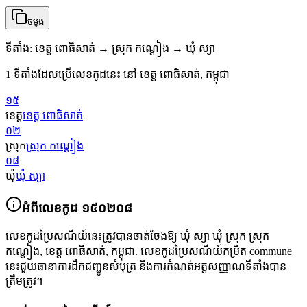
ចម្លង
ទីតាំង
:
ខេត្ត ពោធិសាត់ → ស្រុក កណ្ដៀង → ឃុំ ស្យា
1 ទីតាំងដែលប្រើលេខកូដនេះ នៅ ខេត្ត ពោធិសាត់, កម្ពុជា
១៥
ខេត្ត
ខេត្ត ពោធិសាត់
០២
ស្រុក
ស្រុក កណ្ដៀង
០៨
ឃុំ
ឃុំ ស្យា
អំពីលេខកូដ
១៥០២០៨
លេខកូដប្រៃសណីយ៍នេះត្រូវបានចាត់ចែងឱ្យ
ឃុំ ស្យា ឃុំ ស្រុក ស្រុក
កណ្ដៀង
,
ខេត្ត ពោធិសាត់
,
កម្ពុជា
.
លេខកូដប្រៃសណីយ៍កម្រិត commune
នេះជួយធានាការដឹកជញ្ជូនសំបុត្រ និងការកំណត់អត្តសញ្ញាណទីតាំងបាន
ត្រឹមត្រូវ។