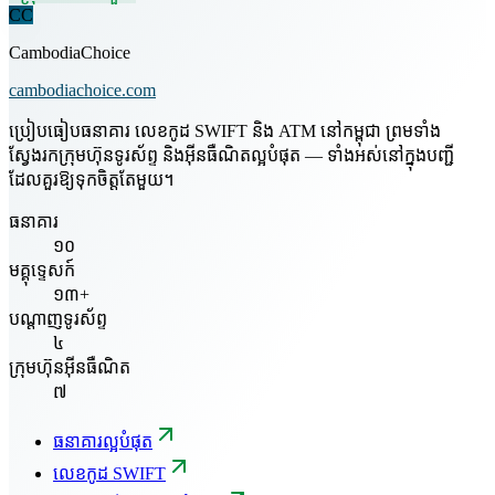
CC
CambodiaChoice
cambodiachoice.com
ប្រៀបធៀបធនាគារ លេខកូដ SWIFT និង ATM នៅកម្ពុជា ព្រមទាំង
ស្វែងរកក្រុមហ៊ុនទូរស័ព្ទ និងអ៊ីនធឺណិតល្អបំផុត — ទាំងអស់នៅក្នុងបញ្ជី
ដែលគួរឱ្យទុកចិត្តតែមួយ។
ធនាគារ
១០
មគ្គុទ្ទេសក៍
១៣+
បណ្តាញទូរស័ព្ទ
៤
ក្រុមហ៊ុនអ៊ីនធឺណិត
៧
ធនាគារល្អបំផុត
លេខកូដ SWIFT