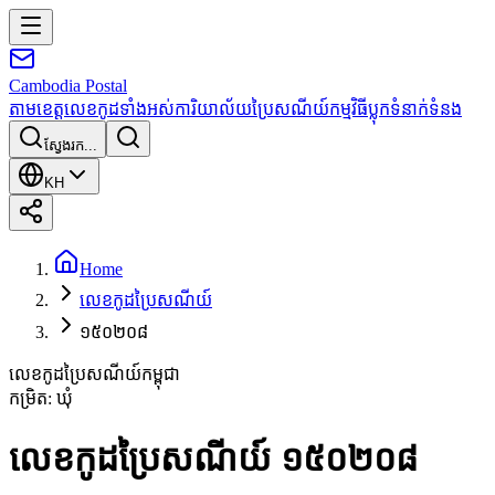
Cambodia
Postal
តាមខេត្ត
លេខកូដទាំងអស់
ការិយាល័យប្រៃសណីយ៍
កម្មវិធី
ប្លុក
ទំនាក់ទំនង
ស្វែងរក...
KH
Home
លេខកូដប្រៃសណីយ៍
១៥០២០៨
លេខកូដប្រៃសណីយ៍កម្ពុជា
កម្រិត
:
ឃុំ
លេខកូដប្រៃសណីយ៍ ១៥០២០៨