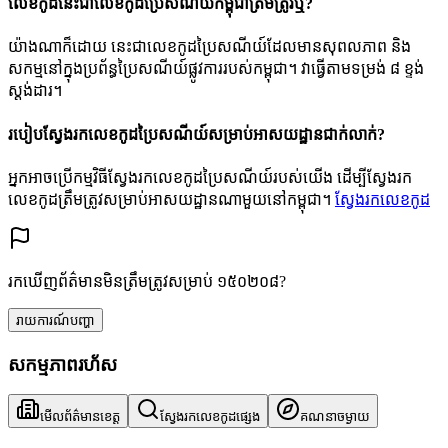
លេខកូដនេះជាលេខកូដប្រៃសណីយ៍កម្ពុជាត្រឹមត្រូវឬ?
យ៉ាងណាក៏ដោយ នេះជាលេខកូដប្រៃសណីយ៍ដែលមានសុពលភាព និង
សកម្មនៅក្នុងប្រព័ន្ធប្រៃសណីយ៍ផ្លូវការរបស់កម្ពុជា។ វាធ្វើតាមទម្រង់ ៨ ខ្ទង់
ស្តង់ដារ។
របៀបស្វែងរកលេខកូដប្រៃសណីយ៍សម្រាប់អាសយដ្ឋានជាក់លាក់?
អ្នកអាចប្រើកម្មវិធីស្វែងរកលេខកូដប្រៃសណីយ៍របស់យើង ដើម្បីស្វែងរក
លេខកូដត្រឹមត្រូវសម្រាប់អាសយដ្ឋានណាមួយនៅកម្ពុជា។
ស្វែងរកលេខកូដ
រកឃើញព័ត៌មានមិនត្រឹមត្រូវសម្រាប់ ១៥០២០៨?
រាយការណ៍បញ្ហា
សកម្មភាពរហ័ស
មើលព័ត៌មានខេត្ត
ស្វែងរកលេខកូដផ្សេង
គណនាចម្ងាយ