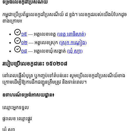
ទម្រង់លេខកូដប្រៃសណីយ៍
កម្ពុជាប្រើប្រព័ន្ធលេខកូដប្រៃសណីយ៍ ៨ ខ្ទង់។ លេខកូដរបស់យើងបំបែកដូច
ខាងក្រោម៖
១៥
—
អត្តលេខខេត្ត
(
ខេត្ត ពោធិសាត់
)
០២
—
អត្តលេខស្រុក
(
ស្រុក កណ្ដៀង
)
០៨
—
អត្តលេខឃុំ/សង្កាត់
(
ឃុំ ស្យា
)
របៀបប្រើលេខកូដនេះ
១៥០២០៨
នៅពេលផ្ញើសំបុត្រ ឬកញ្ចប់ទៅតំបន់នេះ សូមប្រើលេខកូដប្រៃសណីយ៍ខាង
ក្រោមដើម្បីឱ្យការដឹកជញ្ជូនត្រឹមត្រូវ និងទាន់ពេល។
ឧទាហរណ៍ទម្រង់អាសយដ្ឋាន៖
ឈ្មោះអ្នកទទួល
ផ្ទះលេខ ឈ្មោះផ្លូវ
ឃុំ ស្យា