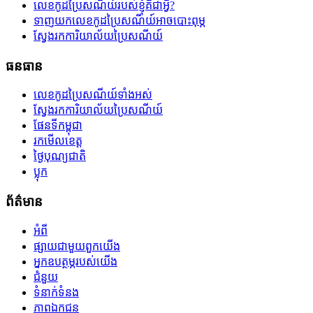
លេខកូដប្រៃសណីយ៍របស់ខ្ញុំគឺជាអ្វី?
ទាញយកលេខកូដប្រៃសណីយ៍អាចបោះពុម្ភ
ស្វែងរកការិយាល័យប្រៃសណីយ៍
ធនធាន
លេខកូដប្រៃសណីយ៍ទាំងអស់
ស្វែងរកការិយាល័យប្រៃសណីយ៍
ផែនទីកម្ពុជា
រកមើលខេត្ត
ថ្ងៃបុណ្យជាតិ
ប្លុក
ព័ត៌មាន
អំពី
ផ្សាយជាមួយពួកយើង
អ្នកឧបត្ថម្ភរបស់យើង
ជំនួយ
ទំនាក់ទំនង
ភាពឯកជន