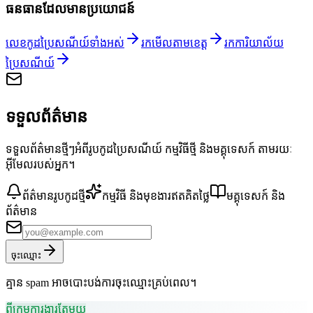
ធនធានដែលមានប្រយោជន៍
លេខកូដប្រៃសណីយ៍ទាំងអស់
រកមើលតាមខេត្ត
រកការិយាល័យ
ប្រៃសណីយ៍
ទទួលព័ត៌មាន
ទទួលព័ត៌មានថ្មីៗអំពីរូបកូដប្រៃសណីយ៍ កម្មវិធីថ្មី និងមគ្គុទេសក៍ តាមរយៈ
អ៊ីមែលរបស់អ្នក។
ព័ត៌មានរូបកូដថ្មី
កម្មវិធី និងមុខងារឥតគិតថ្លៃ
មគ្គុទេសក៍ និង
ព័ត៌មាន
ចុះឈ្មោះ
គ្មាន spam អាចបោះបង់ការចុះឈ្មោះគ្រប់ពេល។
ពីក្រុមការងារតែមួយ