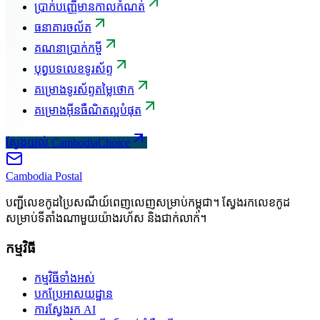
ប្រាក់បញ្ញើមានកាលកំណត់
ធនាគារចល័ត
គណនាប្រាក់កម្ចី
បុព្វបទលេខទូរស័ព្ទ
គម្រោងទូរស័ព្ទតម្លៃថោក
គម្រោងអ៊ីនធឺណិតល្អបំផុត
ស្វែងយល់ CambodiaChoice
Cambodia
Postal
បញ្ជីលេខកូដប្រៃសណីយ៍ពេញលេញសម្រាប់កម្ពុជា។ ស្វែងរកលេខកូដ
សម្រាប់ទីតាំងណាមួយយ៉ាងរហ័ស និងជាក់លាក់។
កម្មវិធី
កម្មវិធីទាំងអស់
បកប្រែអាសយដ្ឋាន
ការស្វែងរក AI