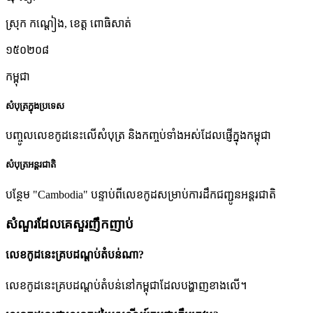
ស្រុក កណ្ដៀង
,
ខេត្ត ពោធិសាត់
១៥០២០៨
កម្ពុជា
សំបុត្រក្នុងប្រទេស
បញ្ចូលលេខកូដនេះលើសំបុត្រ និងកញ្ចប់ទាំងអស់ដែលផ្ញើក្នុងកម្ពុជា
សំបុត្រអន្តរជាតិ
បន្ថែម "Cambodia" បន្ទាប់ពីលេខកូដសម្រាប់ការដឹកជញ្ជូនអន្តរជាតិ
សំណួរដែលគេសួរញឹកញាប់
លេខកូដនេះគ្របដណ្តប់តំបន់ណា?
លេខកូដនេះគ្របដណ្តប់តំបន់នៅកម្ពុជាដែលបង្ហាញខាងលើ។