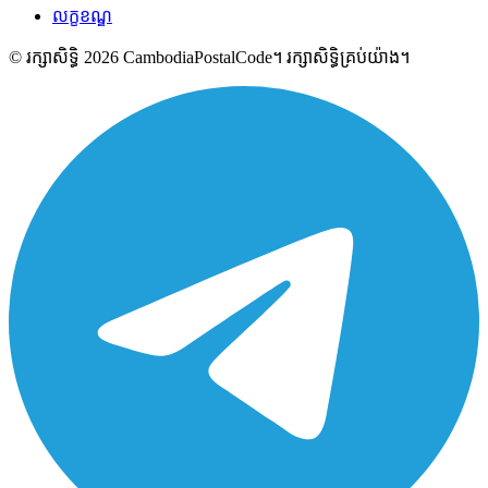
លក្ខខណ្ឌ
© រក្សាសិទ្ធិ 2026 CambodiaPostalCode។ រក្សាសិទ្ធិគ្រប់យ៉ាង។