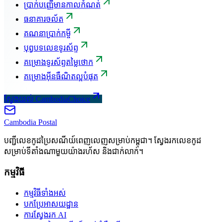
ប្រាក់បញ្ញើមានកាលកំណត់
ធនាគារចល័ត
គណនាប្រាក់កម្ចី
បុព្វបទលេខទូរស័ព្ទ
គម្រោងទូរស័ព្ទតម្លៃថោក
គម្រោងអ៊ីនធឺណិតល្អបំផុត
ស្វែងយល់ CambodiaChoice
Cambodia
Postal
បញ្ជីលេខកូដប្រៃសណីយ៍ពេញលេញសម្រាប់កម្ពុជា។ ស្វែងរកលេខកូដ
សម្រាប់ទីតាំងណាមួយយ៉ាងរហ័ស និងជាក់លាក់។
កម្មវិធី
កម្មវិធីទាំងអស់
បកប្រែអាសយដ្ឋាន
ការស្វែងរក AI