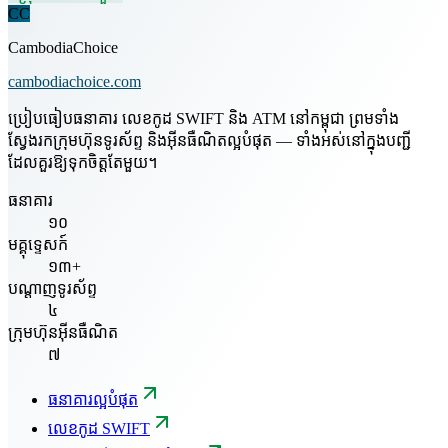
CC
CambodiaChoice
cambodiachoice.com
ប្រៀបធៀបធនាគារ លេខកូដ SWIFT និង ATM នៅកម្ពុជា ព្រមទាំង
ស្វែងរកក្រុមហ៊ុនទូរស័ព្ទ និងអ៊ីនធឺណិតល្អបំផុត — ទាំងអស់នៅក្នុងបញ្ជី
ដែលគួរឱ្យទុកចិត្តតែមួយ។
ធនាគារ
១០
មគ្គុទ្ទេសក៍
១៣+
បណ្តាញទូរស័ព្ទ
៤
ក្រុមហ៊ុនអ៊ីនធឺណិត
៧
ធនាគារល្អបំផុត
លេខកូដ SWIFT