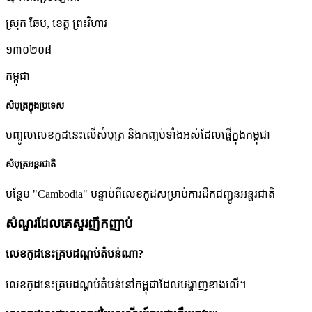
ស្រុក ឆែប
,
ខេត្ត ព្រះវិហារ
១៣០២០៨
កម្ពុជា
សំបុត្រក្នុងប្រទេស
បញ្ចូលលេខកូដនេះលើសំបុត្រ និងកញ្ចប់ទាំងអស់ដែលផ្ញើក្នុងកម្ពុជា
សំបុត្រអន្តរជាតិ
បន្ថែម "Cambodia" បន្ទាប់ពីលេខកូដសម្រាប់ការដឹកជញ្ជូនអន្តរជាតិ
សំណួរដែលគេសួរញឹកញាប់
លេខកូដនេះគ្របដណ្តប់តំបន់ណា?
លេខកូដនេះគ្របដណ្តប់តំបន់នៅកម្ពុជាដែលបង្ហាញខាងលើ។