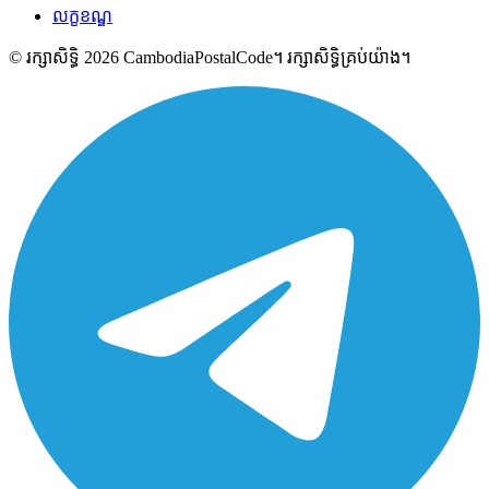
លក្ខខណ្ឌ
© រក្សាសិទ្ធិ 2026 CambodiaPostalCode។ រក្សាសិទ្ធិគ្រប់យ៉ាង។