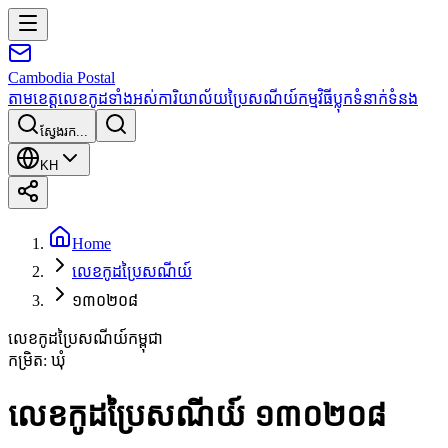
Cambodia
Postal
តាមខេត្ត
លេខកូដទាំងអស់
ការិយាល័យប្រៃសណីយ៍
កម្មវិធី
ប្លុក
ទំនាក់ទំនង
ស្វែងរក...
KH
Home
លេខកូដប្រៃសណីយ៍
១៣០២០៨
លេខកូដប្រៃសណីយ៍កម្ពុជា
កម្រិត
:
ឃុំ
លេខកូដប្រៃសណីយ៍ ១៣០២០៨