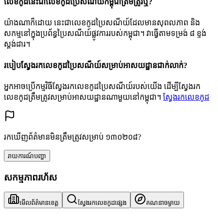
លេខកូដនេះជាលេខកូដប្រៃសណីយ៍កម្ពុជាត្រឹមត្រូវឬ?
យ៉ាងណាក៏ដោយ នេះជាលេខកូដប្រៃសណីយ៍ដែលមានសុពលភាព និង
សកម្មនៅក្នុងប្រព័ន្ធប្រៃសណីយ៍ផ្លូវការរបស់កម្ពុជា។ វាធ្វើតាមទម្រង់ ៨ ខ្ទង់
ស្តង់ដារ។
របៀបស្វែងរកលេខកូដប្រៃសណីយ៍សម្រាប់អាសយដ្ឋានជាក់លាក់?
អ្នកអាចប្រើកម្មវិធីស្វែងរកលេខកូដប្រៃសណីយ៍របស់យើង ដើម្បីស្វែងរក
លេខកូដត្រឹមត្រូវសម្រាប់អាសយដ្ឋានណាមួយនៅកម្ពុជា។
ស្វែងរកលេខកូដ
រកឃើញព័ត៌មានមិនត្រឹមត្រូវសម្រាប់ ១៣០២០៨?
រាយការណ៍បញ្ហា
សកម្មភាពរហ័ស
មើលព័ត៌មានខេត្ត
ស្វែងរកលេខកូដផ្សេង
គណនាចម្ងាយ