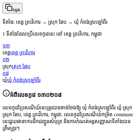
ចម្លង
ទីតាំង
:
ខេត្ត ព្រះវិហារ → ស្រុក ឆែប → ឃុំ កំពង់ស្រឡៅពីរ
1 ទីតាំងដែលប្រើលេខកូដនេះ នៅ ខេត្ត ព្រះវិហារ, កម្ពុជា
១៣
ខេត្ត
ខេត្ត ព្រះវិហារ
០២
ស្រុក
ស្រុក ឆែប
០៨
ឃុំ
ឃុំ កំពង់ស្រឡៅពីរ
អំពីលេខកូដ
១៣០២០៨
លេខកូដប្រៃសណីយ៍នេះត្រូវបានចាត់ចែងឱ្យ
ឃុំ កំពង់ស្រឡៅពីរ ឃុំ ស្រុក
ស្រុក ឆែប
,
ខេត្ត ព្រះវិហារ
,
កម្ពុជា
.
លេខកូដប្រៃសណីយ៍កម្រិត commune
នេះជួយធានាការដឹកជញ្ជូនសំបុត្រ និងការកំណត់អត្តសញ្ញាណទីតាំងបាន
ត្រឹមត្រូវ។