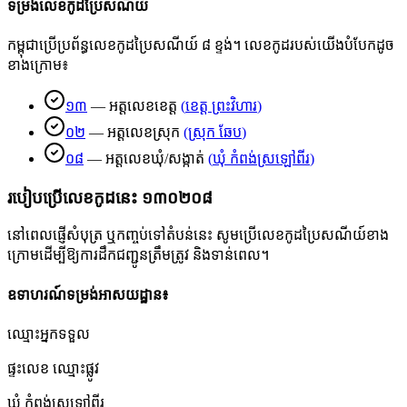
ទម្រង់លេខកូដប្រៃសណីយ៍
កម្ពុជាប្រើប្រព័ន្ធលេខកូដប្រៃសណីយ៍ ៨ ខ្ទង់។ លេខកូដរបស់យើងបំបែកដូច
ខាងក្រោម៖
១៣
—
អត្តលេខខេត្ត
(
ខេត្ត ព្រះវិហារ
)
០២
—
អត្តលេខស្រុក
(
ស្រុក ឆែប
)
០៨
—
អត្តលេខឃុំ/សង្កាត់
(
ឃុំ កំពង់ស្រឡៅពីរ
)
របៀបប្រើលេខកូដនេះ
១៣០២០៨
នៅពេលផ្ញើសំបុត្រ ឬកញ្ចប់ទៅតំបន់នេះ សូមប្រើលេខកូដប្រៃសណីយ៍ខាង
ក្រោមដើម្បីឱ្យការដឹកជញ្ជូនត្រឹមត្រូវ និងទាន់ពេល។
ឧទាហរណ៍ទម្រង់អាសយដ្ឋាន៖
ឈ្មោះអ្នកទទួល
ផ្ទះលេខ ឈ្មោះផ្លូវ
ឃុំ កំពង់ស្រឡៅពីរ