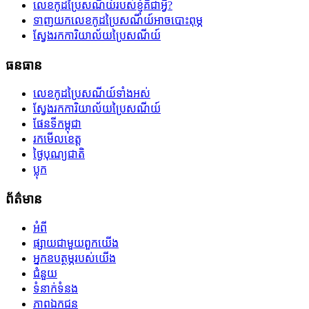
លេខកូដប្រៃសណីយ៍របស់ខ្ញុំគឺជាអ្វី?
ទាញយកលេខកូដប្រៃសណីយ៍អាចបោះពុម្ភ
ស្វែងរកការិយាល័យប្រៃសណីយ៍
ធនធាន
លេខកូដប្រៃសណីយ៍ទាំងអស់
ស្វែងរកការិយាល័យប្រៃសណីយ៍
ផែនទីកម្ពុជា
រកមើលខេត្ត
ថ្ងៃបុណ្យជាតិ
ប្លុក
ព័ត៌មាន
អំពី
ផ្សាយជាមួយពួកយើង
អ្នកឧបត្ថម្ភរបស់យើង
ជំនួយ
ទំនាក់ទំនង
ភាពឯកជន