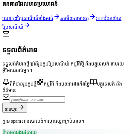
ធនធានដែលមានប្រយោជន៍
លេខកូដប្រៃសណីយ៍ទាំងអស់
រកមើលតាមខេត្ត
រកការិយាល័យ
ប្រៃសណីយ៍
ទទួលព័ត៌មាន
ទទួលព័ត៌មានថ្មីៗអំពីរូបកូដប្រៃសណីយ៍ កម្មវិធីថ្មី និងមគ្គុទេសក៍ តាមរយៈ
អ៊ីមែលរបស់អ្នក។
ព័ត៌មានរូបកូដថ្មី
កម្មវិធី និងមុខងារឥតគិតថ្លៃ
មគ្គុទេសក៍ និង
ព័ត៌មាន
ចុះឈ្មោះ
គ្មាន spam អាចបោះបង់ការចុះឈ្មោះគ្រប់ពេល។
ពីក្រុមការងារតែមួយ