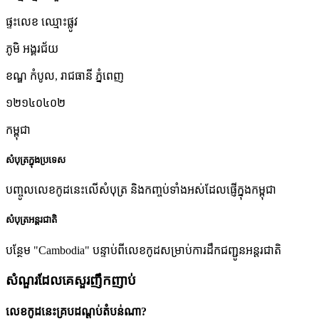
ផ្ទះលេខ ឈ្មោះផ្លូវ
ភូមិ អង្គរជ័យ
ខណ្ឌ កំបូល
,
រាជធានី ភ្នំពេញ
១២១៤០៤០២
កម្ពុជា
សំបុត្រក្នុងប្រទេស
បញ្ចូលលេខកូដនេះលើសំបុត្រ និងកញ្ចប់ទាំងអស់ដែលផ្ញើក្នុងកម្ពុជា
សំបុត្រអន្តរជាតិ
បន្ថែម "Cambodia" បន្ទាប់ពីលេខកូដសម្រាប់ការដឹកជញ្ជូនអន្តរជាតិ
សំណួរដែលគេសួរញឹកញាប់
លេខកូដនេះគ្របដណ្តប់តំបន់ណា?