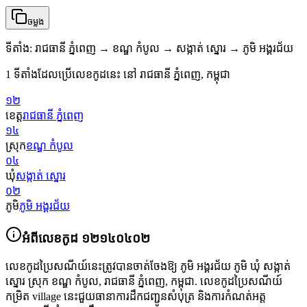
ចម្លង
ទីតាំង
:
រាជធានី ភ្នំពេញ → ខណ្ឌ កំបូល → សង្កាត់ ស្នោរ → ភូមិ អង្គរជ័យ
1 ទីតាំងដែលប្រើលេខកូដនេះ នៅ រាជធានី ភ្នំពេញ, កម្ពុជា
១២
ខេត្ត
រាជធានី ភ្នំពេញ
១៤
ស្រុក
ខណ្ឌ កំបូល
០៤
ឃុំ
សង្កាត់ ស្នោរ
០២
ភូមិ
ភូមិ អង្គរជ័យ
អំពីលេខកូដ
១២១៤០៤០២
លេខកូដប្រៃសណីយ៍នេះត្រូវបានចាត់ចែងឱ្យ
ភូមិ អង្គរជ័យ ភូមិ ឃុំ សង្កាត់
ស្នោរ ស្រុក ខណ្ឌ កំបូល
,
រាជធានី ភ្នំពេញ
,
កម្ពុជា
.
លេខកូដប្រៃសណីយ៍
កម្រិត village នេះជួយធានាការដឹកជញ្ជូនសំបុត្រ និងការកំណត់អត្ត