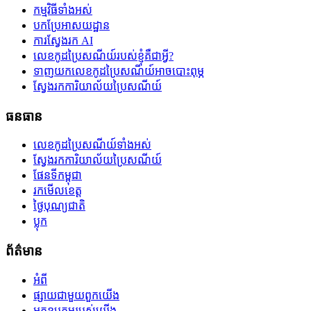
កម្មវិធីទាំងអស់
បកប្រែអាសយដ្ឋាន
ការស្វែងរក AI
លេខកូដប្រៃសណីយ៍របស់ខ្ញុំគឺជាអ្វី?
ទាញយកលេខកូដប្រៃសណីយ៍អាចបោះពុម្ភ
ស្វែងរកការិយាល័យប្រៃសណីយ៍
ធនធាន
លេខកូដប្រៃសណីយ៍ទាំងអស់
ស្វែងរកការិយាល័យប្រៃសណីយ៍
ផែនទីកម្ពុជា
រកមើលខេត្ត
ថ្ងៃបុណ្យជាតិ
ប្លុក
ព័ត៌មាន
អំពី
ផ្សាយជាមួយពួកយើង
អ្នកឧបត្ថម្ភរបស់យើង