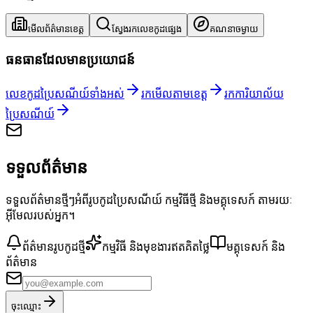
មើលព័ត៌មានខេត្ត
ស្វែងរកលេខកូដផ្សេង
គណនាចម្ងាយ
ធនធានដែលមានប្រយោជន៍
លេខកូដប្រៃសណីយ៍ទាំងអស់
រកមើលតាមខេត្ត
រកការិយាល័យ
ប្រៃសណីយ៍
ទទួលព័ត៌មាន
ទទួលព័ត៌មានថ្មីៗអំពីរូបកូដប្រៃសណីយ៍ កម្មវិធីថ្មី និងមគ្គុទេសក៍ តាមរយៈ
អ៊ីមែលរបស់អ្នក។
ព័ត៌មានរូបកូដថ្មី
កម្មវិធី និងមុខងារឥតគិតថ្លៃ
មគ្គុទេសក៍ និង
ព័ត៌មាន
ចុះឈ្មោះ