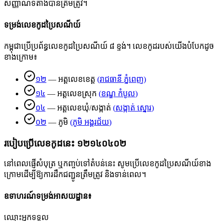
សញ្ញាណទីតាំងបានត្រឹមត្រូវ។
ទម្រង់លេខកូដប្រៃសណីយ៍
កម្ពុជាប្រើប្រព័ន្ធលេខកូដប្រៃសណីយ៍ ៨ ខ្ទង់។ លេខកូដរបស់យើងបំបែកដូច
ខាងក្រោម៖
១២
—
អត្តលេខខេត្ត
(
រាជធានី ភ្នំពេញ
)
១៤
—
អត្តលេខស្រុក
(
ខណ្ឌ កំបូល
)
០៤
—
អត្តលេខឃុំ/សង្កាត់
(
សង្កាត់ ស្នោរ
)
០២
—
ភូមិ
(
ភូមិ អង្គរជ័យ
)
របៀបប្រើលេខកូដនេះ
១២១៤០៤០២
នៅពេលផ្ញើសំបុត្រ ឬកញ្ចប់ទៅតំបន់នេះ សូមប្រើលេខកូដប្រៃសណីយ៍ខាង
ក្រោមដើម្បីឱ្យការដឹកជញ្ជូនត្រឹមត្រូវ និងទាន់ពេល។
ឧទាហរណ៍ទម្រង់អាសយដ្ឋាន៖
ឈ្មោះអ្នកទទួល