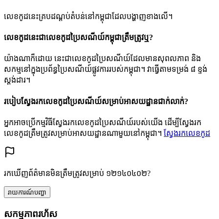
លេខកូដនេះគ្របដណ្តប់តំបន់នៅកម្ពុជាដែលបង្ហាញខាងលើ។
លេខកូដនេះជាលេខកូដប្រៃសណីយ៍កម្ពុជាត្រឹមត្រូវឬ?
យ៉ាងណាក៏ដោយ នេះជាលេខកូដប្រៃសណីយ៍ដែលមានសុពលភាព និង
សកម្មនៅក្នុងប្រព័ន្ធប្រៃសណីយ៍ផ្លូវការរបស់កម្ពុជា។ វាធ្វើតាមទម្រង់ ៨ ខ្ទង់
ស្តង់ដារ។
របៀបស្វែងរកលេខកូដប្រៃសណីយ៍សម្រាប់អាសយដ្ឋានជាក់លាក់?
អ្នកអាចប្រើកម្មវិធីស្វែងរកលេខកូដប្រៃសណីយ៍របស់យើង ដើម្បីស្វែងរក
លេខកូដត្រឹមត្រូវសម្រាប់អាសយដ្ឋានណាមួយនៅកម្ពុជា។
ស្វែងរកលេខកូដ
រកឃើញព័ត៌មានមិនត្រឹមត្រូវសម្រាប់ ១២១៤០៤០២?
រាយការណ៍បញ្ហា
សកម្មភាពរហ័ស