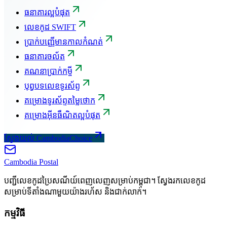
ធនាគារល្អបំផុត
លេខកូដ SWIFT
ប្រាក់បញ្ញើមានកាលកំណត់
ធនាគារចល័ត
គណនាប្រាក់កម្ចី
បុព្វបទលេខទូរស័ព្ទ
គម្រោងទូរស័ព្ទតម្លៃថោក
គម្រោងអ៊ីនធឺណិតល្អបំផុត
ស្វែងយល់ CambodiaChoice
Cambodia
Postal
បញ្ជីលេខកូដប្រៃសណីយ៍ពេញលេញសម្រាប់កម្ពុជា។ ស្វែងរកលេខកូដ
សម្រាប់ទីតាំងណាមួយយ៉ាងរហ័ស និងជាក់លាក់។
កម្មវិធី