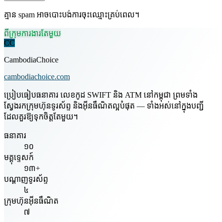
គ្មាន spam អាចបោះបង់ការចុះឈ្មោះគ្រប់ពេល។
ពីក្រុមការងារតែមួយ
CC
CambodiaChoice
cambodiachoice.com
ប្រៀបធៀបធនាគារ លេខកូដ SWIFT និង ATM នៅកម្ពុជា ព្រមទាំង
ស្វែងរកក្រុមហ៊ុនទូរស័ព្ទ និងអ៊ីនធឺណិតល្អបំផុត — ទាំងអស់នៅក្នុងបញ្ជី
ដែលគួរឱ្យទុកចិត្តតែមួយ។
ធនាគារ
១០
មគ្គុទ្ទេសក៍
១៣+
បណ្តាញទូរស័ព្ទ
៤
ក្រុមហ៊ុនអ៊ីនធឺណិត
៧