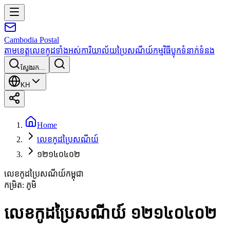
Cambodia
Postal
តាមខេត្ត
លេខកូដទាំងអស់
ការិយាល័យប្រៃសណីយ៍
កម្មវិធី
ប្លុក
ទំនាក់ទំនង
ស្វែងរក...
KH
Home
លេខកូដប្រៃសណីយ៍
១២១៤០៤០២
លេខកូដប្រៃសណីយ៍កម្ពុជា
កម្រិត
:
ភូមិ
លេខកូដប្រៃសណីយ៍ ១២១៤០៤០២