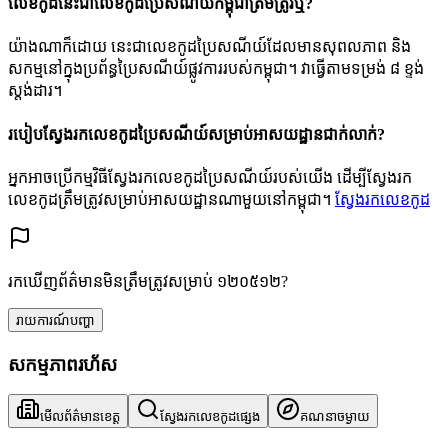
លេខកូដនេះជាលេខកូដប្រៃសណីយ៍កម្ពុជាត្រឹមត្រូវឬ?
យ៉ាងណាក៏ដោយ នេះជាលេខកូដប្រៃសណីយ៍ដែលមានសុពលភាព និង
សកម្មនៅក្នុងប្រព័ន្ធប្រៃសណីយ៍ផ្លូវការរបស់កម្ពុជា។ វាធ្វើតាមទម្រង់ ៨ ខ្ទង់
ស្តង់ដារ។
របៀបស្វែងរកលេខកូដប្រៃសណីយ៍សម្រាប់អាសយដ្ឋានជាក់លាក់?
អ្នកអាចប្រើកម្មវិធីស្វែងរកលេខកូដប្រៃសណីយ៍របស់យើង ដើម្បីស្វែងរក
លេខកូដត្រឹមត្រូវសម្រាប់អាសយដ្ឋានណាមួយនៅកម្ពុជា។
ស្វែងរកលេខកូដ
រកឃើញព័ត៌មានមិនត្រឹមត្រូវសម្រាប់ ១២០៥១២?
រាយការណ៍បញ្ហា
សកម្មភាពរហ័ស
មើលព័ត៌មានខេត្ត
ស្វែងរកលេខកូដផ្សេង
គណនាចម្ងាយ