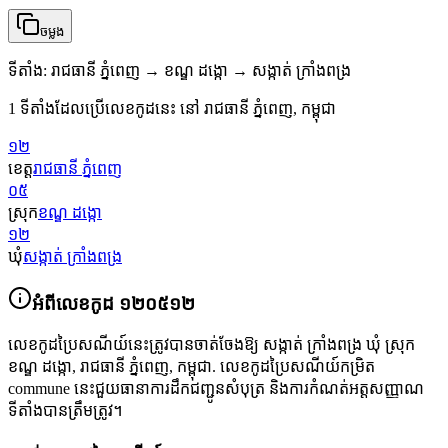
ចម្លង
ទីតាំង
:
រាជធានី ភ្នំពេញ → ខណ្ឌ ដង្កោ → សង្កាត់ ក្រាំងពង្រ
1 ទីតាំងដែលប្រើលេខកូដនេះ នៅ រាជធានី ភ្នំពេញ, កម្ពុជា
១២
ខេត្ត
រាជធានី ភ្នំពេញ
០៥
ស្រុក
ខណ្ឌ ដង្កោ
១២
ឃុំ
សង្កាត់ ក្រាំងពង្រ
អំពីលេខកូដ
១២០៥១២
លេខកូដប្រៃសណីយ៍នេះត្រូវបានចាត់ចែងឱ្យ
សង្កាត់ ក្រាំងពង្រ ឃុំ ស្រុក
ខណ្ឌ ដង្កោ
,
រាជធានី ភ្នំពេញ
,
កម្ពុជា
.
លេខកូដប្រៃសណីយ៍កម្រិត
commune នេះជួយធានាការដឹកជញ្ជូនសំបុត្រ និងការកំណត់អត្តសញ្ញាណ
ទីតាំងបានត្រឹមត្រូវ។