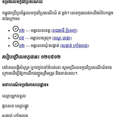
ទម្រង់លេខកូដប្រៃសណីយ៍
កម្ពុជាប្រើប្រព័ន្ធលេខកូដប្រៃសណីយ៍ ៨ ខ្ទង់។ លេខកូដរបស់យើងបំបែកដូច
ខាងក្រោម៖
១២
—
អត្តលេខខេត្ត
(
រាជធានី ភ្នំពេញ
)
០៥
—
អត្តលេខស្រុក
(
ខណ្ឌ ដង្កោ
)
១២
—
អត្តលេខឃុំ/សង្កាត់
(
សង្កាត់ ក្រាំងពង្រ
)
របៀបប្រើលេខកូដនេះ
១២០៥១២
នៅពេលផ្ញើសំបុត្រ ឬកញ្ចប់ទៅតំបន់នេះ សូមប្រើលេខកូដប្រៃសណីយ៍ខាង
ក្រោមដើម្បីឱ្យការដឹកជញ្ជូនត្រឹមត្រូវ និងទាន់ពេល។
ឧទាហរណ៍ទម្រង់អាសយដ្ឋាន៖
ឈ្មោះអ្នកទទួល
ផ្ទះលេខ ឈ្មោះផ្លូវ
សង្កាត់ ក្រាំងពង្រ