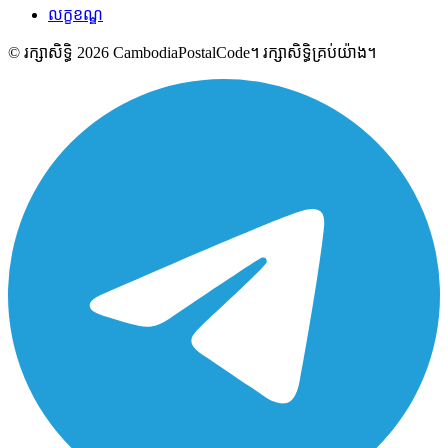
លក្ខខណ្ឌ
© រក្សាសិទ្ធិ 2026 CambodiaPostalCode។ រក្សាសិទ្ធិគ្រប់យ៉ាង។