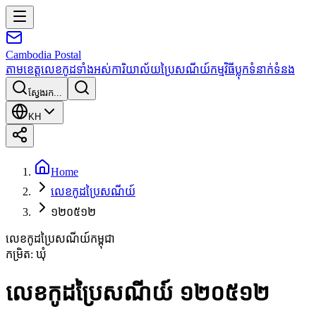
Cambodia
Postal
តាមខេត្ត
លេខកូដទាំងអស់
ការិយាល័យប្រៃសណីយ៍
កម្មវិធី
ប្លុក
ទំនាក់ទំនង
ស្វែងរក...
KH
Home
លេខកូដប្រៃសណីយ៍
១២០៥១២
លេខកូដប្រៃសណីយ៍កម្ពុជា
កម្រិត
:
ឃុំ
លេខកូដប្រៃសណីយ៍ ១២០៥១២