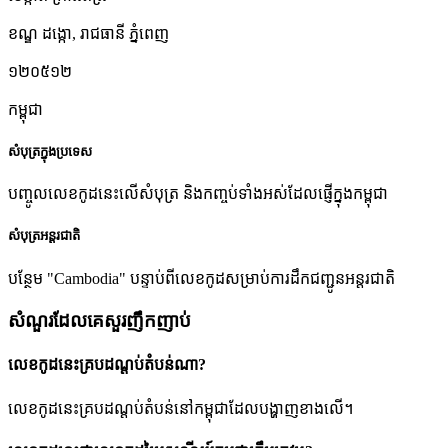
ខណ្ឌ ដង្កោ
,
រាជធានី ភ្នំពេញ
១២០៥១២
កម្ពុជា
សំបុត្រក្នុងប្រទេស
បញ្ចូលលេខកូដនេះលើសំបុត្រ និងកញ្ចប់ទាំងអស់ដែលផ្ញើក្នុងកម្ពុជា
សំបុត្រអន្តរជាតិ
បន្ថែម "Cambodia" បន្ទាប់ពីលេខកូដសម្រាប់ការដឹកជញ្ជូនអន្តរជាតិ
សំណួរដែលគេសួរញឹកញាប់
លេខកូដនេះគ្របដណ្តប់តំបន់ណា?
លេខកូដនេះគ្របដណ្តប់តំបន់នៅកម្ពុជាដែលបង្ហាញខាងលើ។