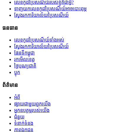
លេខកូដប្រៃសណីយ៍របស់ខ្ញុំគឺជាអ្វី?
ទាញយកលេខកូដប្រៃសណីយ៍អាចបោះពុម្ភ
ស្វែងរកការិយាល័យប្រៃសណីយ៍
ធនធាន
លេខកូដប្រៃសណីយ៍ទាំងអស់
ស្វែងរកការិយាល័យប្រៃសណីយ៍
ផែនទីកម្ពុជា
រកមើលខេត្ត
ថ្ងៃបុណ្យជាតិ
ប្លុក
ព័ត៌មាន
អំពី
ផ្សាយជាមួយពួកយើង
អ្នកឧបត្ថម្ភរបស់យើង
ជំនួយ
ទំនាក់ទំនង
ភាពឯកជន