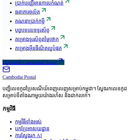
ប្រាក់បញ្ញើមានកាលកំណត់
ធនាគារចល័ត
គណនាប្រាក់កម្ចី
បុព្វបទលេខទូរស័ព្ទ
គម្រោងទូរស័ព្ទតម្លៃថោក
គម្រោងអ៊ីនធឺណិតល្អបំផុត
ស្វែងយល់ CambodiaChoice
Cambodia
Postal
បញ្ជីលេខកូដប្រៃសណីយ៍ពេញលេញសម្រាប់កម្ពុជា។ ស្វែងរកលេខកូដ
សម្រាប់ទីតាំងណាមួយយ៉ាងរហ័ស និងជាក់លាក់។
កម្មវិធី
កម្មវិធីទាំងអស់
បកប្រែអាសយដ្ឋាន
ការស្វែងរក AI