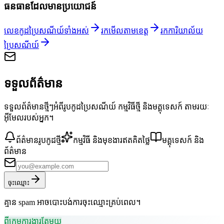
ធនធានដែលមានប្រយោជន៍
លេខកូដប្រៃសណីយ៍ទាំងអស់
រកមើលតាមខេត្ត
រកការិយាល័យ
ប្រៃសណីយ៍
ទទួលព័ត៌មាន
ទទួលព័ត៌មានថ្មីៗអំពីរូបកូដប្រៃសណីយ៍ កម្មវិធីថ្មី និងមគ្គុទេសក៍ តាមរយៈ
អ៊ីមែលរបស់អ្នក។
ព័ត៌មានរូបកូដថ្មី
កម្មវិធី និងមុខងារឥតគិតថ្លៃ
មគ្គុទេសក៍ និង
ព័ត៌មាន
ចុះឈ្មោះ
គ្មាន spam អាចបោះបង់ការចុះឈ្មោះគ្រប់ពេល។
ពីក្រុមការងារតែមួយ