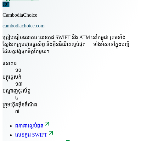
CC
CambodiaChoice
cambodiachoice.com
ប្រៀបធៀបធនាគារ លេខកូដ SWIFT និង ATM នៅកម្ពុជា ព្រមទាំង
ស្វែងរកក្រុមហ៊ុនទូរស័ព្ទ និងអ៊ីនធឺណិតល្អបំផុត — ទាំងអស់នៅក្នុងបញ្ជី
ដែលគួរឱ្យទុកចិត្តតែមួយ។
ធនាគារ
១០
មគ្គុទ្ទេសក៍
១៣+
បណ្តាញទូរស័ព្ទ
៤
ក្រុមហ៊ុនអ៊ីនធឺណិត
៧
ធនាគារល្អបំផុត
លេខកូដ SWIFT