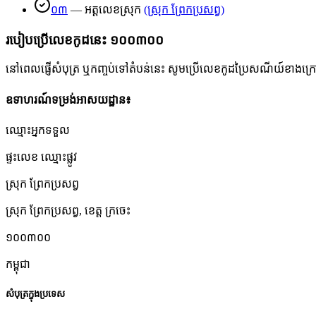
០៣
—
អត្តលេខស្រុក
(
ស្រុក ព្រែកប្រសព្វ
)
របៀបប្រើលេខកូដនេះ
១០០៣០០
នៅពេលផ្ញើសំបុត្រ ឬកញ្ចប់ទៅតំបន់នេះ សូមប្រើលេខកូដប្រៃសណីយ៍ខាងក្រោមដើ
ឧទាហរណ៍ទម្រង់អាសយដ្ឋាន៖
ឈ្មោះអ្នកទទួល
ផ្ទះលេខ ឈ្មោះផ្លូវ
ស្រុក ព្រែកប្រសព្វ
ស្រុក ព្រែកប្រសព្វ
,
ខេត្ត ក្រចេះ
១០០៣០០
កម្ពុជា
សំបុត្រក្នុងប្រទេស