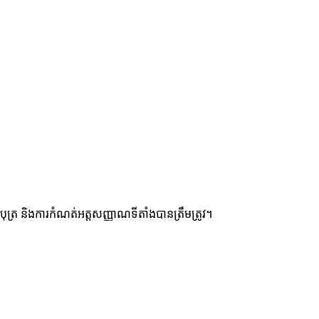
ុត្រ និងការកំណត់អត្តសញ្ញាណទីតាំងបានត្រឹមត្រូវ។