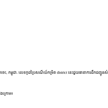
្រចេះ
,
កម្ពុជា
.
លេខកូដប្រៃសណីយ៍កម្រិត district នេះជួយធានាការដឹកជញ្ជូនសំប
ខាងក្រោម៖