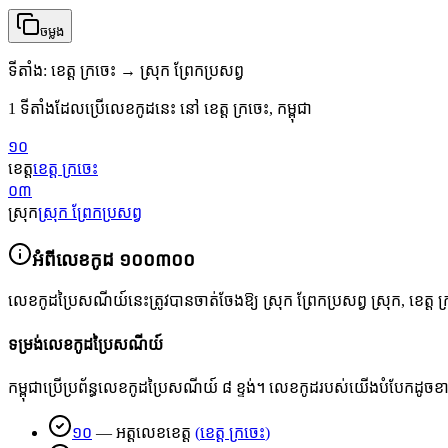
ចម្លង
ទីតាំង
:
ខេត្ត ក្រចេះ → ស្រុក ព្រែកប្រសព្វ
1 ទីតាំងដែលប្រើលេខកូដនេះ នៅ ខេត្ត ក្រចេះ, កម្ពុជា
១០
ខេត្ត
ខេត្ត ក្រចេះ
០៣
ស្រុក
ស្រុក ព្រែកប្រសព្វ
អំពីលេខកូដ
១០០៣០០
លេខកូដប្រៃសណីយ៍នេះត្រូវបានចាត់ចែងឱ្យ
ស្រុក ព្រែកប្រសព្វ ស្រុក
,
ខេត្ត ក
ទម្រង់លេខកូដប្រៃសណីយ៍
កម្ពុជាប្រើប្រព័ន្ធលេខកូដប្រៃសណីយ៍ ៨ ខ្ទង់។ លេខកូដរបស់យើងបំបែកដូច
១០
—
អត្តលេខខេត្ត
(
ខេត្ត ក្រចេះ
)