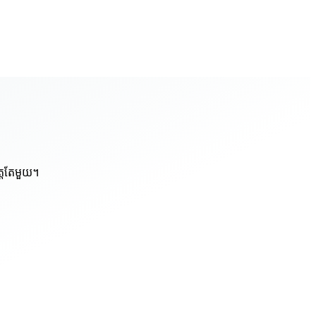
ត្តតែមួយ។