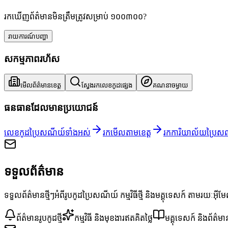
រកឃើញព័ត៌មានមិនត្រឹមត្រូវសម្រាប់ ១០០៣០០?
រាយការណ៍បញ្ហា
សកម្មភាពរហ័ស
មើលព័ត៌មានខេត្ត
ស្វែងរកលេខកូដផ្សេង
គណនាចម្ងាយ
ធនធានដែលមានប្រយោជន៍
លេខកូដប្រៃសណីយ៍ទាំងអស់
រកមើលតាមខេត្ត
រកការិយាល័យប្រៃស
ទទួលព័ត៌មាន
ទទួលព័ត៌មានថ្មីៗអំពីរូបកូដប្រៃសណីយ៍ កម្មវិធីថ្មី និងមគ្គុទេសក៍ តាមរយៈអ៊ី
ព័ត៌មានរូបកូដថ្មី
កម្មវិធី និងមុខងារឥតគិតថ្លៃ
មគ្គុទេសក៍ និងព័ត៌មា