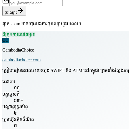
ចុះឈ្មោះ
គ្មាន spam អាចបោះបង់ការចុះឈ្មោះគ្រប់ពេល។
ពីក្រុមការងារតែមួយ
CC
CambodiaChoice
cambodiachoice.com
ប្រៀបធៀបធនាគារ លេខកូដ SWIFT និង ATM នៅកម្ពុជា ព្រមទាំងស្វែងរកក្រុមហ
ធនាគារ
១០
មគ្គុទ្ទេសក៍
១៣+
បណ្តាញទូរស័ព្ទ
៤
ក្រុមហ៊ុនអ៊ីនធឺណិត
៧