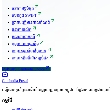
ធនាគារល្អបំផុត
លេខកូដ SWIFT
ប្រាក់បញ្ញើមានកាលកំណត់
ធនាគារចល័ត
គណនាប្រាក់កម្ចី
បុព្វបទលេខទូរស័ព្ទ
គម្រោងទូរស័ព្ទតម្លៃថោក
គម្រោងអ៊ីនធឺណិតល្អបំផុត
ស្វែងយល់ CambodiaChoice
Cambodia
Postal
បញ្ជីលេខកូដប្រៃសណីយ៍ពេញលេញសម្រាប់កម្ពុជា។ ស្វែងរកលេខកូដសម្រា
កម្មវិធី