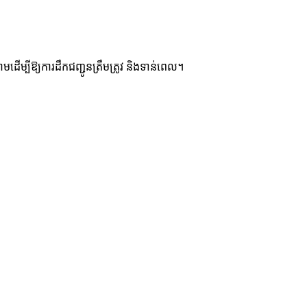
ម្បីឱ្យការដឹកជញ្ជូនត្រឹមត្រូវ និងទាន់ពេល។