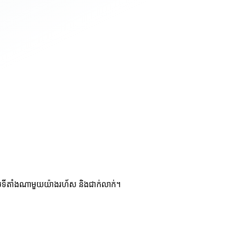
ប់ទីតាំងណាមួយយ៉ាងរហ័ស និងជាក់លាក់។