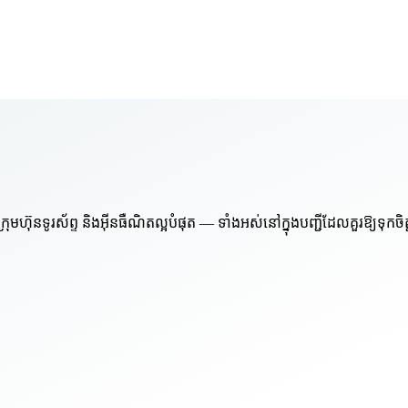
៊ុនទូរស័ព្ទ និងអ៊ីនធឺណិតល្អបំផុត — ទាំងអស់នៅក្នុងបញ្ជីដែលគួរឱ្យទុកចិ