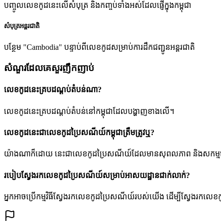
បញ្ចូលលេខកូដនេះលើសំបុត្រ និងកញ្ចប់ទាំងអស់ដែលផ្ញើក្នុងកម្ពុជា
សំបុត្រអន្តរជាតិ
បន្ថែម "Cambodia" បន្ទាប់ពីលេខកូដសម្រាប់ការដឹកជញ្ជូនអន្តរជាតិ
សំណួរដែលគេសួរញឹកញាប់
លេខកូដនេះគ្របដណ្តប់តំបន់ណា?
លេខកូដនេះគ្របដណ្តប់តំបន់នៅកម្ពុជាដែលបង្ហាញខាងលើ។
លេខកូដនេះជាលេខកូដប្រៃសណីយ៍កម្ពុជាត្រឹមត្រូវឬ?
យ៉ាងណាក៏ដោយ នេះជាលេខកូដប្រៃសណីយ៍ដែលមានសុពលភាព និងសកម្មនៅក្នុងប្រព័
របៀបស្វែងរកលេខកូដប្រៃសណីយ៍សម្រាប់អាសយដ្ឋានជាក់លាក់?
អ្នកអាចប្រើកម្មវិធីស្វែងរកលេខកូដប្រៃសណីយ៍របស់យើង ដើម្បីស្វែងរកលេខ