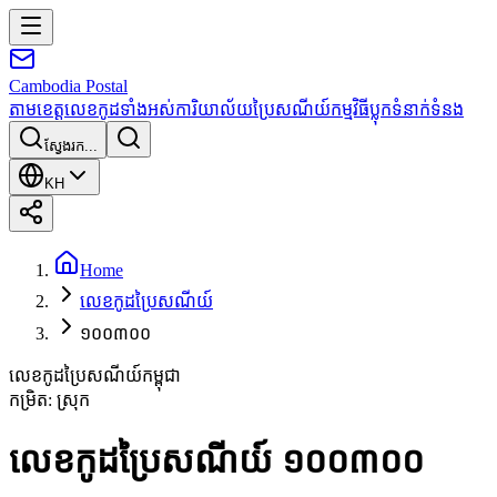
Cambodia
Postal
តាមខេត្ត
លេខកូដទាំងអស់
ការិយាល័យប្រៃសណីយ៍
កម្មវិធី
ប្លុក
ទំនាក់ទំនង
ស្វែងរក...
KH
Home
លេខកូដប្រៃសណីយ៍
១០០៣០០
លេខកូដប្រៃសណីយ៍កម្ពុជា
កម្រិត
:
ស្រុក
លេខកូដប្រៃសណីយ៍ ១០០៣០០