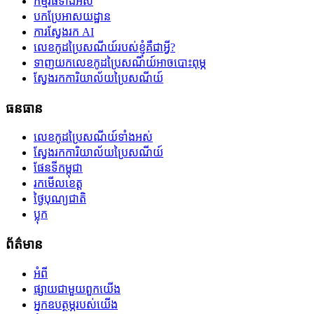
កម្មវិធីទាំងអស់
បកប្រែអាសយដ្ឋាន
ការស្វែងរក AI
លេខកូដប្រៃសណីយ៍របស់ខ្ញុំគឺជាអ្វី?
ទាញយកលេខកូដប្រៃសណីយ៍អាចបោះពុម្ភ
ស្វែងរកការិយាល័យប្រៃសណីយ៍
ធនធាន
លេខកូដប្រៃសណីយ៍ទាំងអស់
ស្វែងរកការិយាល័យប្រៃសណីយ៍
ផែនទីកម្ពុជា
រកមើលខេត្ត
ថ្ងៃបុណ្យជាតិ
ប្លុក
ព័ត៌មាន
អំពី
ផ្សាយជាមួយពួកយើង
អ្នកឧបត្ថម្ភរបស់យើង