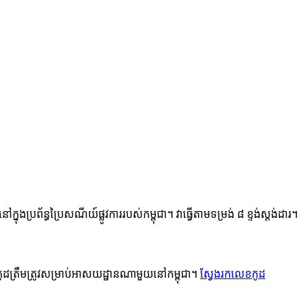
ន្ធប្រៃសណីយ៍ផ្លូវការរបស់កម្ពុជា។ វាធ្វើតាមទម្រង់ ៨ ខ្ទង់ស្តង់ដារ។
កូដត្រឹមត្រូវសម្រាប់អាសយដ្ឋានណាមួយនៅកម្ពុជា។
ស្វែងរកលេខកូដ