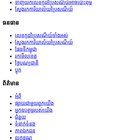
ទាញយកលេខកូដប្រៃសណីយ៍អាចបោះពុម្ភ
ស្វែងរកការិយាល័យប្រៃសណីយ៍
ធនធាន
លេខកូដប្រៃសណីយ៍ទាំងអស់
ស្វែងរកការិយាល័យប្រៃសណីយ៍
ផែនទីកម្ពុជា
រកមើលខេត្ត
ថ្ងៃបុណ្យជាតិ
ប្លុក
ព័ត៌មាន
អំពី
ផ្សាយជាមួយពួកយើង
អ្នកឧបត្ថម្ភរបស់យើង
ជំនួយ
ទំនាក់ទំនង
ភាពឯកជន
លក្ខខណ្ឌ