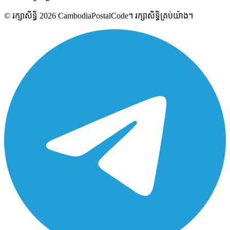
© រក្សាសិទ្ធិ 2026 CambodiaPostalCode។ រក្សាសិទ្ធិគ្រប់យ៉ាង។