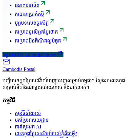
ធនាគារចល័ត
គណនាប្រាក់កម្ចី
បុព្វបទលេខទូរស័ព្ទ
គម្រោងទូរស័ព្ទតម្លៃថោក
គម្រោងអ៊ីនធឺណិតល្អបំផុត
ស្វែងយល់ CambodiaChoice
Cambodia
Postal
បញ្ជីលេខកូដប្រៃសណីយ៍ពេញលេញសម្រាប់កម្ពុជា។ ស្វែងរកលេខកូដ
សម្រាប់ទីតាំងណាមួយយ៉ាងរហ័ស និងជាក់លាក់។
កម្មវិធី
កម្មវិធីទាំងអស់
បកប្រែអាសយដ្ឋាន
ការស្វែងរក AI
លេខកូដប្រៃសណីយ៍របស់ខ្ញុំគឺជាអ្វី?