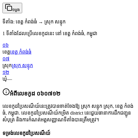
ចម្លង
ទីតាំង
:
ខេត្ត កំពង់ធំ → ស្រុក សន្ទុក
1 ទីតាំងដែលប្រើលេខកូដនេះ នៅ ខេត្ត កំពង់ធំ, កម្ពុជា
០៦
ខេត្ត
ខេត្ត កំពង់ធំ
០៧
ស្រុក
ស្រុក សន្ទុក
១២
ឃុំ
—
អំពីលេខកូដ
០៦០៧១២
លេខកូដប្រៃសណីយ៍នេះត្រូវបានចាត់ចែងឱ្យ
ស្រុក សន្ទុក ស្រុក
,
ខេត្ត កំពង់
ធំ
,
កម្ពុជា
.
លេខកូដប្រៃសណីយ៍កម្រិត district នេះជួយធានាការដឹកជញ្ជូន
សំបុត្រ និងការកំណត់អត្តសញ្ញាណទីតាំងបានត្រឹមត្រូវ។
ទម្រង់លេខកូដប្រៃសណីយ៍