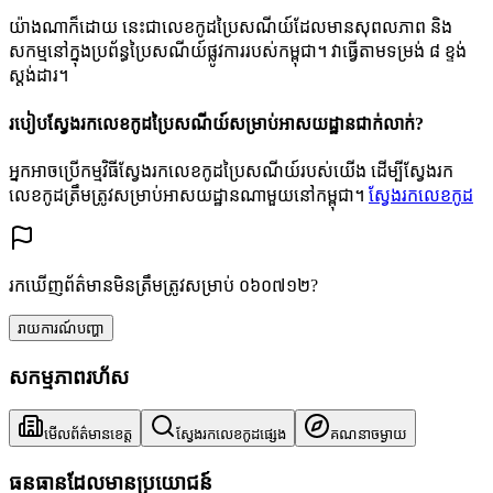
យ៉ាងណាក៏ដោយ នេះជាលេខកូដប្រៃសណីយ៍ដែលមានសុពលភាព និង
សកម្មនៅក្នុងប្រព័ន្ធប្រៃសណីយ៍ផ្លូវការរបស់កម្ពុជា។ វាធ្វើតាមទម្រង់ ៨ ខ្ទង់
ស្តង់ដារ។
របៀបស្វែងរកលេខកូដប្រៃសណីយ៍សម្រាប់អាសយដ្ឋានជាក់លាក់?
អ្នកអាចប្រើកម្មវិធីស្វែងរកលេខកូដប្រៃសណីយ៍របស់យើង ដើម្បីស្វែងរក
លេខកូដត្រឹមត្រូវសម្រាប់អាសយដ្ឋានណាមួយនៅកម្ពុជា។
ស្វែងរកលេខកូដ
រកឃើញព័ត៌មានមិនត្រឹមត្រូវសម្រាប់ ០៦០៧១២?
រាយការណ៍បញ្ហា
សកម្មភាពរហ័ស
មើលព័ត៌មានខេត្ត
ស្វែងរកលេខកូដផ្សេង
គណនាចម្ងាយ
ធនធានដែលមានប្រយោជន៍