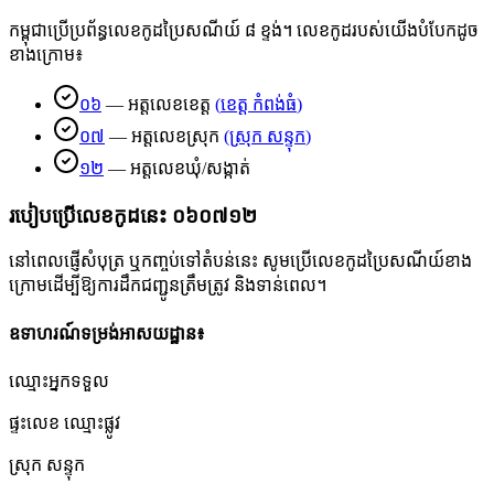
កម្ពុជាប្រើប្រព័ន្ធលេខកូដប្រៃសណីយ៍ ៨ ខ្ទង់។ លេខកូដរបស់យើងបំបែកដូច
ខាងក្រោម៖
០៦
—
អត្តលេខខេត្ត
(
ខេត្ត កំពង់ធំ
)
០៧
—
អត្តលេខស្រុក
(
ស្រុក សន្ទុក
)
១២
—
អត្តលេខឃុំ/សង្កាត់
របៀបប្រើលេខកូដនេះ
០៦០៧១២
នៅពេលផ្ញើសំបុត្រ ឬកញ្ចប់ទៅតំបន់នេះ សូមប្រើលេខកូដប្រៃសណីយ៍ខាង
ក្រោមដើម្បីឱ្យការដឹកជញ្ជូនត្រឹមត្រូវ និងទាន់ពេល។
ឧទាហរណ៍ទម្រង់អាសយដ្ឋាន៖
ឈ្មោះអ្នកទទួល
ផ្ទះលេខ ឈ្មោះផ្លូវ
ស្រុក សន្ទុក