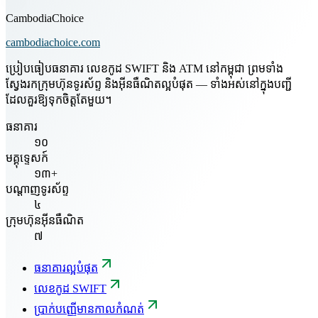
CambodiaChoice
cambodiachoice.com
ប្រៀបធៀបធនាគារ លេខកូដ SWIFT និង ATM នៅកម្ពុជា ព្រមទាំង
ស្វែងរកក្រុមហ៊ុនទូរស័ព្ទ និងអ៊ីនធឺណិតល្អបំផុត — ទាំងអស់នៅក្នុងបញ្ជី
ដែលគួរឱ្យទុកចិត្តតែមួយ។
ធនាគារ
១០
មគ្គុទ្ទេសក៍
១៣+
បណ្តាញទូរស័ព្ទ
៤
ក្រុមហ៊ុនអ៊ីនធឺណិត
៧
ធនាគារល្អបំផុត
លេខកូដ SWIFT
ប្រាក់បញ្ញើមានកាលកំណត់