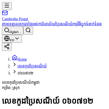
Cambodia
Postal
តាមខេត្ត
លេខកូដទាំងអស់
ការិយាល័យប្រៃសណីយ៍
កម្មវិធី
ប្លុក
ទំនាក់ទំនង
ស្វែងរក...
KH
Home
លេខកូដប្រៃសណីយ៍
០៦០៧១២
លេខកូដប្រៃសណីយ៍កម្ពុជា
កម្រិត
:
ស្រុក
លេខកូដប្រៃសណីយ៍ ០៦០៧១២