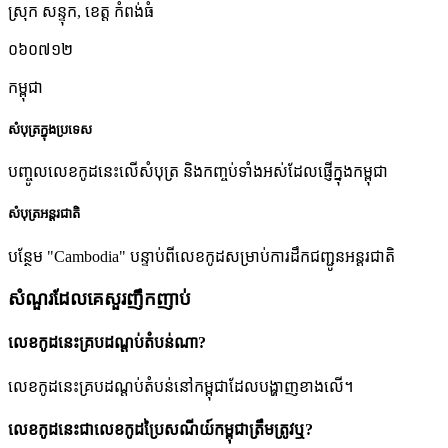
ស្រុក សន្ទុក
,
ខេត្ត កំពង់ធំ
០៦០៧១២
កម្ពុជា
សំបុត្រក្នុងប្រទេស
បញ្ចូលលេខកូដនេះលើសំបុត្រ និងកញ្ចប់ទាំងអស់ដែលផ្ញើក្នុងកម្ពុជា
សំបុត្រអន្តរជាតិ
បន្ថែម "Cambodia" បន្ទាប់ពីលេខកូដសម្រាប់ការដឹកជញ្ជូនអន្តរជាតិ
សំណួរដែលគេសួរញឹកញាប់
លេខកូដនេះគ្របដណ្តប់តំបន់ណា?
លេខកូដនេះគ្របដណ្តប់តំបន់នៅកម្ពុជាដែលបង្ហាញខាងលើ។
លេខកូដនេះជាលេខកូដប្រៃសណីយ៍កម្ពុជាត្រឹមត្រូវឬ?