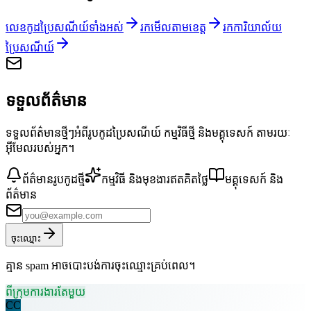
លេខកូដប្រៃសណីយ៍ទាំងអស់
រកមើលតាមខេត្ត
រកការិយាល័យ
ប្រៃសណីយ៍
ទទួលព័ត៌មាន
ទទួលព័ត៌មានថ្មីៗអំពីរូបកូដប្រៃសណីយ៍ កម្មវិធីថ្មី និងមគ្គុទេសក៍ តាមរយៈ
អ៊ីមែលរបស់អ្នក។
ព័ត៌មានរូបកូដថ្មី
កម្មវិធី និងមុខងារឥតគិតថ្លៃ
មគ្គុទេសក៍ និង
ព័ត៌មាន
ចុះឈ្មោះ
គ្មាន spam អាចបោះបង់ការចុះឈ្មោះគ្រប់ពេល។
ពីក្រុមការងារតែមួយ
CC