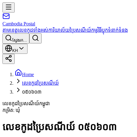
Cambodia
Postal
តាមខេត្ត
លេខកូដទាំងអស់
ការិយាល័យប្រៃសណីយ៍
កម្មវិធី
ប្លុក
ទំនាក់ទំនង
ស្វែងរក...
KH
Home
លេខកូដប្រៃសណីយ៍
០៥០៦០៣
លេខកូដប្រៃសណីយ៍កម្ពុជា
កម្រិត
:
ឃុំ
លេខកូដប្រៃសណីយ៍ ០៥០៦០៣