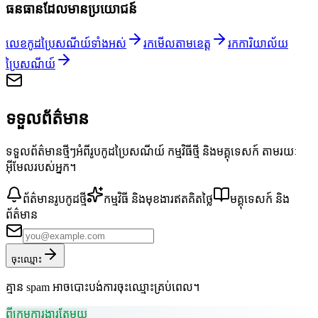
ធនធានដែលមានប្រយោជន៍
លេខកូដប្រៃសណីយ៍ទាំងអស់
រកមើលតាមខេត្ត
រកការិយាល័យ
ប្រៃសណីយ៍
ទទួលព័ត៌មាន
ទទួលព័ត៌មានថ្មីៗអំពីរូបកូដប្រៃសណីយ៍ កម្មវិធីថ្មី និងមគ្គុទេសក៍ តាមរយៈ
អ៊ីមែលរបស់អ្នក។
ព័ត៌មានរូបកូដថ្មី
កម្មវិធី និងមុខងារឥតគិតថ្លៃ
មគ្គុទេសក៍ និង
ព័ត៌មាន
ចុះឈ្មោះ
គ្មាន spam អាចបោះបង់ការចុះឈ្មោះគ្រប់ពេល។
ពីក្រុមការងារតែមួយ