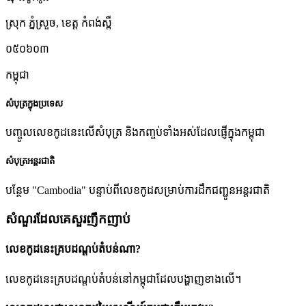
ស្រុក ភ្នំស្រួច
,
ខេត្ត កំពង់ស្ពឺ
០៥០៦០៣
កម្ពុជា
សំបុត្រក្នុងប្រទេស
បញ្ចូលលេខកូដនេះលើសំបុត្រ និងកញ្ចប់ទាំងអស់ដែលផ្ញើក្នុងកម្ពុជា
សំបុត្រអន្តរជាតិ
បន្ថែម "Cambodia" បន្ទាប់ពីលេខកូដសម្រាប់ការដឹកជញ្ជូនអន្តរជាតិ
សំណួរដែលគេសួរញឹកញាប់
លេខកូដនេះគ្របដណ្តប់តំបន់ណា?
លេខកូដនេះគ្របដណ្តប់តំបន់នៅកម្ពុជាដែលបង្ហាញខាងលើ។