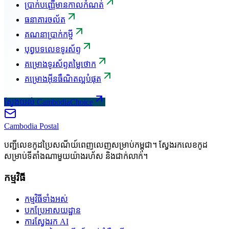
ប្រាក់បញ្ញើមានកាលកំណត់
ធនាគារចល័ត
គណនាប្រាក់កម្ចី
បុព្វបទលេខទូរស័ព្ទ
គម្រោងទូរស័ព្ទតម្លៃថោក
គម្រោងអ៊ីនធឺណិតល្អបំផុត
ស្វែងយល់ CambodiaChoice
Cambodia
Postal
បញ្ជីលេខកូដប្រៃសណីយ៍ពេញលេញសម្រាប់កម្ពុជា។ ស្វែងរកលេខកូដ
សម្រាប់ទីតាំងណាមួយយ៉ាងរហ័ស និងជាក់លាក់។
កម្មវិធី
កម្មវិធីទាំងអស់
បកប្រែអាសយដ្ឋាន
ការស្វែងរក AI