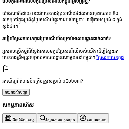
លេខកូដនេះជាលេខកូដប្រៃសណីយ៍កម្ពុជាត្រឹមត្រូវឬ?
យ៉ាងណាក៏ដោយ នេះជាលេខកូដប្រៃសណីយ៍ដែលមានសុពលភាព និង
សកម្មនៅក្នុងប្រព័ន្ធប្រៃសណីយ៍ផ្លូវការរបស់កម្ពុជា។ វាធ្វើតាមទម្រង់ ៨ ខ្ទង់
ស្តង់ដារ។
របៀបស្វែងរកលេខកូដប្រៃសណីយ៍សម្រាប់អាសយដ្ឋានជាក់លាក់?
អ្នកអាចប្រើកម្មវិធីស្វែងរកលេខកូដប្រៃសណីយ៍របស់យើង ដើម្បីស្វែងរក
លេខកូដត្រឹមត្រូវសម្រាប់អាសយដ្ឋានណាមួយនៅកម្ពុជា។
ស្វែងរកលេខកូដ
រកឃើញព័ត៌មានមិនត្រឹមត្រូវសម្រាប់ ០៥០៦០៣?
រាយការណ៍បញ្ហា
សកម្មភាពរហ័ស
មើលព័ត៌មានខេត្ត
ស្វែងរកលេខកូដផ្សេង
គណនាចម្ងាយ