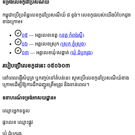
ទម្រង់លេខកូដប្រៃសណីយ៍
កម្ពុជាប្រើប្រព័ន្ធលេខកូដប្រៃសណីយ៍ ៨ ខ្ទង់។ លេខកូដរបស់យើងបំបែកដូច
ខាងក្រោម៖
០៥
—
អត្តលេខខេត្ត
(
ខេត្ត កំពង់ស្ពឺ
)
០៦
—
អត្តលេខស្រុក
(
ស្រុក ភ្នំស្រួច
)
០៣
—
អត្តលេខឃុំ/សង្កាត់
(
ឃុំ ដំបូករូង
)
របៀបប្រើលេខកូដនេះ
០៥០៦០៣
នៅពេលផ្ញើសំបុត្រ ឬកញ្ចប់ទៅតំបន់នេះ សូមប្រើលេខកូដប្រៃសណីយ៍ខាង
ក្រោមដើម្បីឱ្យការដឹកជញ្ជូនត្រឹមត្រូវ និងទាន់ពេល។
ឧទាហរណ៍ទម្រង់អាសយដ្ឋាន៖
ឈ្មោះអ្នកទទួល
ផ្ទះលេខ ឈ្មោះផ្លូវ
ឃុំ ដំបូករូង