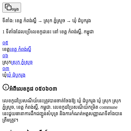
ចម្លង
ទីតាំង
:
ខេត្ត កំពង់ស្ពឺ → ស្រុក ភ្នំស្រួច → ឃុំ ដំបូករូង
1 ទីតាំងដែលប្រើលេខកូដនេះ នៅ ខេត្ត កំពង់ស្ពឺ, កម្ពុជា
០៥
ខេត្ត
ខេត្ត កំពង់ស្ពឺ
០៦
ស្រុក
ស្រុក ភ្នំស្រួច
០៣
ឃុំ
ឃុំ ដំបូករូង
អំពីលេខកូដ
០៥០៦០៣
លេខកូដប្រៃសណីយ៍នេះត្រូវបានចាត់ចែងឱ្យ
ឃុំ ដំបូករូង ឃុំ ស្រុក ស្រុក
ភ្នំស្រួច
,
ខេត្ត កំពង់ស្ពឺ
,
កម្ពុជា
.
លេខកូដប្រៃសណីយ៍កម្រិត commune
នេះជួយធានាការដឹកជញ្ជូនសំបុត្រ និងការកំណត់អត្តសញ្ញាណទីតាំងបាន
ត្រឹមត្រូវ។