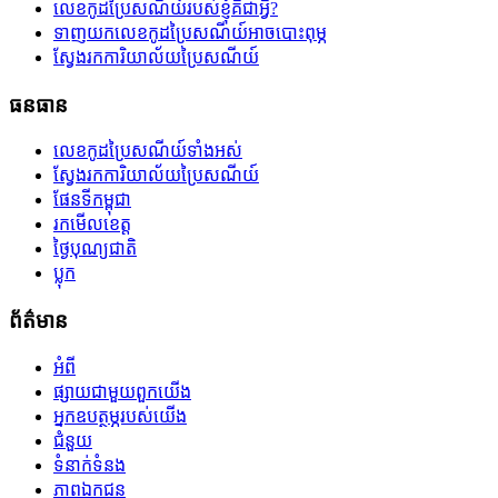
លេខកូដប្រៃសណីយ៍របស់ខ្ញុំគឺជាអ្វី?
ទាញយកលេខកូដប្រៃសណីយ៍អាចបោះពុម្ភ
ស្វែងរកការិយាល័យប្រៃសណីយ៍
ធនធាន
លេខកូដប្រៃសណីយ៍ទាំងអស់
ស្វែងរកការិយាល័យប្រៃសណីយ៍
ផែនទីកម្ពុជា
រកមើលខេត្ត
ថ្ងៃបុណ្យជាតិ
ប្លុក
ព័ត៌មាន
អំពី
ផ្សាយជាមួយពួកយើង
អ្នកឧបត្ថម្ភរបស់យើង
ជំនួយ
ទំនាក់ទំនង
ភាពឯកជន