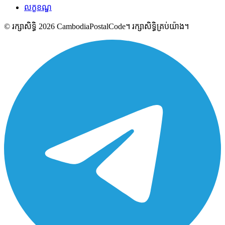
លក្ខខណ្ឌ
© រក្សាសិទ្ធិ 2026 CambodiaPostalCode។ រក្សាសិទ្ធិគ្រប់យ៉ាង។