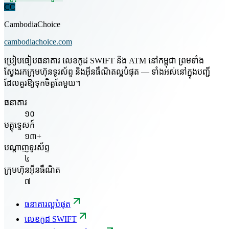
CC
CambodiaChoice
cambodiachoice.com
ប្រៀបធៀបធនាគារ លេខកូដ SWIFT និង ATM នៅកម្ពុជា ព្រមទាំង
ស្វែងរកក្រុមហ៊ុនទូរស័ព្ទ និងអ៊ីនធឺណិតល្អបំផុត — ទាំងអស់នៅក្នុងបញ្ជី
ដែលគួរឱ្យទុកចិត្តតែមួយ។
ធនាគារ
១០
មគ្គុទ្ទេសក៍
១៣+
បណ្តាញទូរស័ព្ទ
៤
ក្រុមហ៊ុនអ៊ីនធឺណិត
៧
ធនាគារល្អបំផុត
លេខកូដ SWIFT