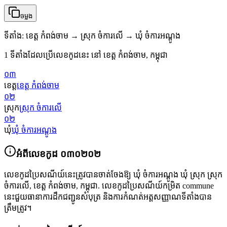
ចម្លង
ទីតាំង
:
ខេត្ត កំពង់ចាម → ស្រុក ចំការលើ → ឃុំ ចំការអណ្ដូង
1 ទីតាំងដែលប្រើលេខកូដនេះ នៅ ខេត្ត កំពង់ចាម, កម្ពុជា
០៣
ខេត្ត
ខេត្ត កំពង់ចាម
០២
ស្រុក
ស្រុក ចំការលើ
០២
ឃុំ
ឃុំ ចំការអណ្ដូង
អំពីលេខកូដ
០៣០២០២
លេខកូដប្រៃសណីយ៍នេះត្រូវបានចាត់ចែងឱ្យ
ឃុំ ចំការអណ្ដូង ឃុំ ស្រុក ស្រុក
ចំការលើ
,
ខេត្ត កំពង់ចាម
,
កម្ពុជា
.
លេខកូដប្រៃសណីយ៍កម្រិត commune
នេះជួយធានាការដឹកជញ្ជូនសំបុត្រ និងការកំណត់អត្តសញ្ញាណទីតាំងបាន
ត្រឹមត្រូវ។