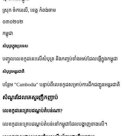
ស្រុក ចំការលើ
,
ខេត្ត កំពង់ចាម
០៣០២០២
កម្ពុជា
សំបុត្រក្នុងប្រទេស
បញ្ចូលលេខកូដនេះលើសំបុត្រ និងកញ្ចប់ទាំងអស់ដែលផ្ញើក្នុងកម្ពុជា
សំបុត្រអន្តរជាតិ
បន្ថែម "Cambodia" បន្ទាប់ពីលេខកូដសម្រាប់ការដឹកជញ្ជូនអន្តរជាតិ
សំណួរដែលគេសួរញឹកញាប់
លេខកូដនេះគ្របដណ្តប់តំបន់ណា?
លេខកូដនេះគ្របដណ្តប់តំបន់នៅកម្ពុជាដែលបង្ហាញខាងលើ។