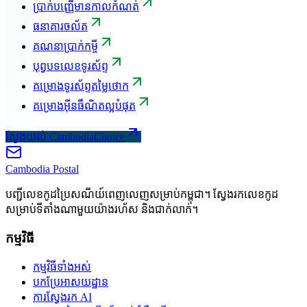
ប្រាក់បញ្ញើមានកាលកំណត់
ធនាគារចល័ត
គណនាប្រាក់កម្ចី
បុព្វបទលេខទូរស័ព្ទ
គម្រោងទូរស័ព្ទតម្លៃថោក
គម្រោងអ៊ីនធឺណិតល្អបំផុត
ស្វែងយល់ CambodiaChoice
Cambodia
Postal
បញ្ជីលេខកូដប្រៃសណីយ៍ពេញលេញសម្រាប់កម្ពុជា។ ស្វែងរកលេខកូដ
សម្រាប់ទីតាំងណាមួយយ៉ាងរហ័ស និងជាក់លាក់។
កម្មវិធី
កម្មវិធីទាំងអស់
បកប្រែអាសយដ្ឋាន
ការស្វែងរក AI