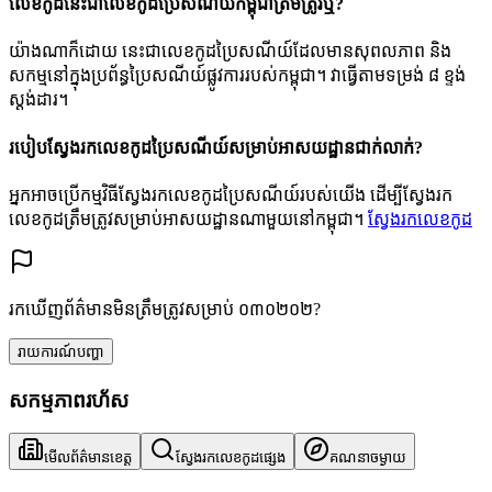
លេខកូដនេះជាលេខកូដប្រៃសណីយ៍កម្ពុជាត្រឹមត្រូវឬ?
យ៉ាងណាក៏ដោយ នេះជាលេខកូដប្រៃសណីយ៍ដែលមានសុពលភាព និង
សកម្មនៅក្នុងប្រព័ន្ធប្រៃសណីយ៍ផ្លូវការរបស់កម្ពុជា។ វាធ្វើតាមទម្រង់ ៨ ខ្ទង់
ស្តង់ដារ។
របៀបស្វែងរកលេខកូដប្រៃសណីយ៍សម្រាប់អាសយដ្ឋានជាក់លាក់?
អ្នកអាចប្រើកម្មវិធីស្វែងរកលេខកូដប្រៃសណីយ៍របស់យើង ដើម្បីស្វែងរក
លេខកូដត្រឹមត្រូវសម្រាប់អាសយដ្ឋានណាមួយនៅកម្ពុជា។
ស្វែងរកលេខកូដ
រកឃើញព័ត៌មានមិនត្រឹមត្រូវសម្រាប់ ០៣០២០២?
រាយការណ៍បញ្ហា
សកម្មភាពរហ័ស
មើលព័ត៌មានខេត្ត
ស្វែងរកលេខកូដផ្សេង
គណនាចម្ងាយ