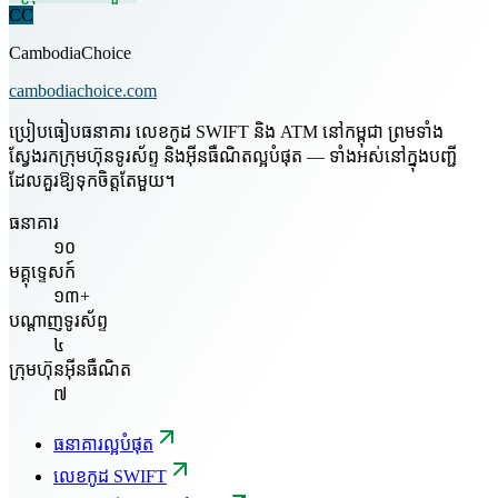
CC
CambodiaChoice
cambodiachoice.com
ប្រៀបធៀបធនាគារ លេខកូដ SWIFT និង ATM នៅកម្ពុជា ព្រមទាំង
ស្វែងរកក្រុមហ៊ុនទូរស័ព្ទ និងអ៊ីនធឺណិតល្អបំផុត — ទាំងអស់នៅក្នុងបញ្ជី
ដែលគួរឱ្យទុកចិត្តតែមួយ។
ធនាគារ
១០
មគ្គុទ្ទេសក៍
១៣+
បណ្តាញទូរស័ព្ទ
៤
ក្រុមហ៊ុនអ៊ីនធឺណិត
៧
ធនាគារល្អបំផុត
លេខកូដ SWIFT