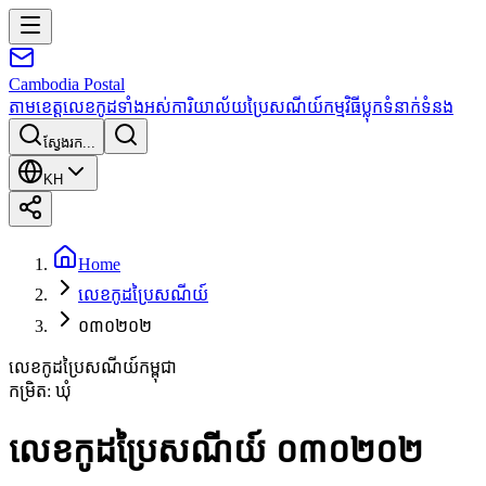
Cambodia
Postal
តាមខេត្ត
លេខកូដទាំងអស់
ការិយាល័យប្រៃសណីយ៍
កម្មវិធី
ប្លុក
ទំនាក់ទំនង
ស្វែងរក...
KH
Home
លេខកូដប្រៃសណីយ៍
០៣០២០២
លេខកូដប្រៃសណីយ៍កម្ពុជា
កម្រិត
:
ឃុំ
លេខកូដប្រៃសណីយ៍ ០៣០២០២