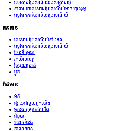
លេខកូដប្រៃសណីយ៍របស់ខ្ញុំគឺជាអ្វី?
ទាញយកលេខកូដប្រៃសណីយ៍អាចបោះពុម្ភ
ស្វែងរកការិយាល័យប្រៃសណីយ៍
ធនធាន
លេខកូដប្រៃសណីយ៍ទាំងអស់
ស្វែងរកការិយាល័យប្រៃសណីយ៍
ផែនទីកម្ពុជា
រកមើលខេត្ត
ថ្ងៃបុណ្យជាតិ
ប្លុក
ព័ត៌មាន
អំពី
ផ្សាយជាមួយពួកយើង
អ្នកឧបត្ថម្ភរបស់យើង
ជំនួយ
ទំនាក់ទំនង
ភាពឯកជន