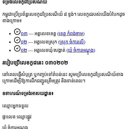
ទម្រង់លេខកូដប្រៃសណីយ៍
កម្ពុជាប្រើប្រព័ន្ធលេខកូដប្រៃសណីយ៍ ៨ ខ្ទង់។ លេខកូដរបស់យើងបំបែកដូច
ខាងក្រោម៖
០៣
—
អត្តលេខខេត្ត
(
ខេត្ត កំពង់ចាម
)
០២
—
អត្តលេខស្រុក
(
ស្រុក ចំការលើ
)
០២
—
អត្តលេខឃុំ/សង្កាត់
(
ឃុំ ចំការអណ្ដូង
)
របៀបប្រើលេខកូដនេះ
០៣០២០២
នៅពេលផ្ញើសំបុត្រ ឬកញ្ចប់ទៅតំបន់នេះ សូមប្រើលេខកូដប្រៃសណីយ៍ខាង
ក្រោមដើម្បីឱ្យការដឹកជញ្ជូនត្រឹមត្រូវ និងទាន់ពេល។
ឧទាហរណ៍ទម្រង់អាសយដ្ឋាន៖
ឈ្មោះអ្នកទទួល
ផ្ទះលេខ ឈ្មោះផ្លូវ
ឃុំ ចំការអណ្ដូង