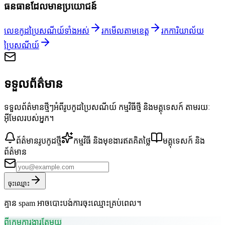
ធនធានដែលមានប្រយោជន៍
លេខកូដប្រៃសណីយ៍ទាំងអស់
រកមើលតាមខេត្ត
រកការិយាល័យ
ប្រៃសណីយ៍
ទទួលព័ត៌មាន
ទទួលព័ត៌មានថ្មីៗអំពីរូបកូដប្រៃសណីយ៍ កម្មវិធីថ្មី និងមគ្គុទេសក៍ តាមរយៈ
អ៊ីមែលរបស់អ្នក។
ព័ត៌មានរូបកូដថ្មី
កម្មវិធី និងមុខងារឥតគិតថ្លៃ
មគ្គុទេសក៍ និង
ព័ត៌មាន
ចុះឈ្មោះ
គ្មាន spam អាចបោះបង់ការចុះឈ្មោះគ្រប់ពេល។
ពីក្រុមការងារតែមួយ