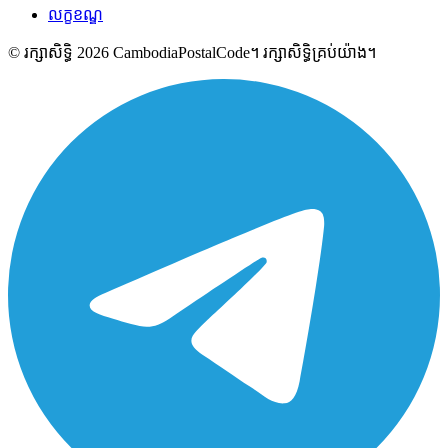
លក្ខខណ្ឌ
© រក្សាសិទ្ធិ 2026 CambodiaPostalCode។ រក្សាសិទ្ធិគ្រប់យ៉ាង។