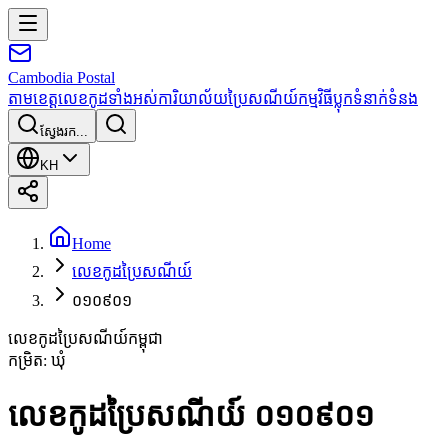
Cambodia
Postal
តាមខេត្ត
លេខកូដទាំងអស់
ការិយាល័យប្រៃសណីយ៍
កម្មវិធី
ប្លុក
ទំនាក់ទំនង
ស្វែងរក...
KH
Home
លេខកូដប្រៃសណីយ៍
០១០៩០១
លេខកូដប្រៃសណីយ៍កម្ពុជា
កម្រិត
:
ឃុំ
លេខកូដប្រៃសណីយ៍ ០១០៩០១