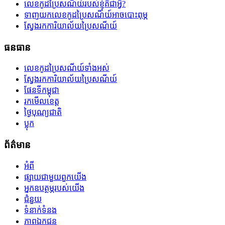
លេខកូដប្រៃសណីយ៍របស់ខ្ញុំគឺជាអ្វី?
ទាញយកលេខកូដប្រៃសណីយ៍អាចបោះពុម្ភ
ស្វែងរកការិយាល័យប្រៃសណីយ៍
ធនធាន
លេខកូដប្រៃសណីយ៍ទាំងអស់
ស្វែងរកការិយាល័យប្រៃសណីយ៍
ផែនទីកម្ពុជា
រកមើលខេត្ត
ថ្ងៃបុណ្យជាតិ
ប្លុក
ព័ត៌មាន
អំពី
ផ្សាយជាមួយពួកយើង
អ្នកឧបត្ថម្ភរបស់យើង
ជំនួយ
ទំនាក់ទំនង
ភាពឯកជន