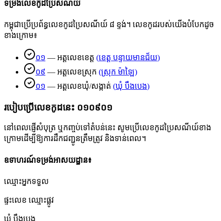
ទម្រង់លេខកូដប្រៃសណីយ៍
កម្ពុជាប្រើប្រព័ន្ធលេខកូដប្រៃសណីយ៍ ៨ ខ្ទង់។ លេខកូដរបស់យើងបំបែកដូច
ខាងក្រោម៖
០១
—
អត្តលេខខេត្ត
(
ខេត្ត បន្ទាយមានជ័យ
)
០៩
—
អត្តលេខស្រុក
(
ស្រុក ម៉ាឡៃ
)
០១
—
អត្តលេខឃុំ/សង្កាត់
(
ឃុំ បឹងបេង
)
របៀបប្រើលេខកូដនេះ
០១០៩០១
នៅពេលផ្ញើសំបុត្រ ឬកញ្ចប់ទៅតំបន់នេះ សូមប្រើលេខកូដប្រៃសណីយ៍ខាង
ក្រោមដើម្បីឱ្យការដឹកជញ្ជូនត្រឹមត្រូវ និងទាន់ពេល។
ឧទាហរណ៍ទម្រង់អាសយដ្ឋាន៖
ឈ្មោះអ្នកទទួល
ផ្ទះលេខ ឈ្មោះផ្លូវ
ឃុំ បឹងបេង