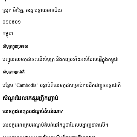
ស្រុក ម៉ាឡៃ
,
ខេត្ត បន្ទាយមានជ័យ
០១០៩០១
កម្ពុជា
សំបុត្រក្នុងប្រទេស
បញ្ចូលលេខកូដនេះលើសំបុត្រ និងកញ្ចប់ទាំងអស់ដែលផ្ញើក្នុងកម្ពុជា
សំបុត្រអន្តរជាតិ
បន្ថែម "Cambodia" បន្ទាប់ពីលេខកូដសម្រាប់ការដឹកជញ្ជូនអន្តរជាតិ
សំណួរដែលគេសួរញឹកញាប់
លេខកូដនេះគ្របដណ្តប់តំបន់ណា?
លេខកូដនេះគ្របដណ្តប់តំបន់នៅកម្ពុជាដែលបង្ហាញខាងលើ។