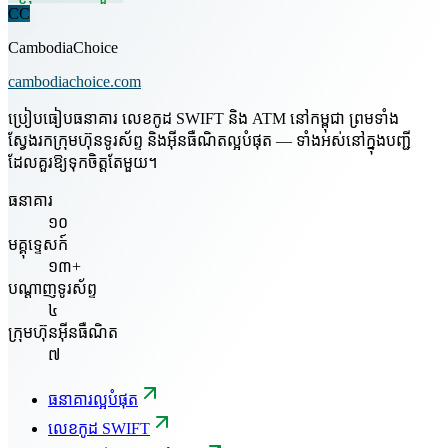
CC
CambodiaChoice
cambodiachoice.com
ប្រៀបធៀបធនាគារ លេខកូដ SWIFT និង ATM នៅកម្ពុជា ព្រមទាំង
ស្វែងរកក្រុមហ៊ុនទូរស័ព្ទ និងអ៊ីនធឺណិតល្អបំផុត — ទាំងអស់នៅក្នុងបញ្ជី
ដែលគួរឱ្យទុកចិត្តតែមួយ។
ធនាគារ
១០
មគ្គុទ្ទេសក៍
១៣+
បណ្តាញទូរស័ព្ទ
៤
ក្រុមហ៊ុនអ៊ីនធឺណិត
៧
ធនាគារល្អបំផុត
លេខកូដ SWIFT