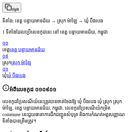
ចម្លង
ទីតាំង
:
ខេត្ត បន្ទាយមានជ័យ → ស្រុក ម៉ាឡៃ → ឃុំ បឹងបេង
1 ទីតាំងដែលប្រើលេខកូដនេះ នៅ ខេត្ត បន្ទាយមានជ័យ, កម្ពុជា
០១
ខេត្ត
ខេត្ត បន្ទាយមានជ័យ
០៩
ស្រុក
ស្រុក ម៉ាឡៃ
០១
ឃុំ
ឃុំ បឹងបេង
អំពីលេខកូដ
០១០៩០១
លេខកូដប្រៃសណីយ៍នេះត្រូវបានចាត់ចែងឱ្យ
ឃុំ បឹងបេង ឃុំ ស្រុក ស្រុក
ម៉ាឡៃ
,
ខេត្ត បន្ទាយមានជ័យ
,
កម្ពុជា
.
លេខកូដប្រៃសណីយ៍កម្រិត
commune នេះជួយធានាការដឹកជញ្ជូនសំបុត្រ និងការកំណត់អត្តសញ្ញាណ
ទីតាំងបានត្រឹមត្រូវ។