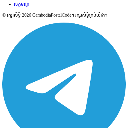
លក្ខខណ្ឌ
© រក្សាសិទ្ធិ 2026 CambodiaPostalCode។ រក្សាសិទ្ធិគ្រប់យ៉ាង។