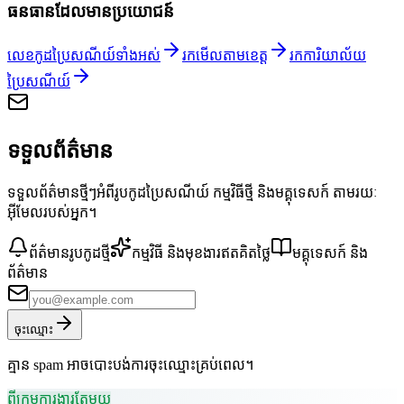
ធនធានដែលមានប្រយោជន៍
លេខកូដប្រៃសណីយ៍ទាំងអស់
រកមើលតាមខេត្ត
រកការិយាល័យ
ប្រៃសណីយ៍
ទទួលព័ត៌មាន
ទទួលព័ត៌មានថ្មីៗអំពីរូបកូដប្រៃសណីយ៍ កម្មវិធីថ្មី និងមគ្គុទេសក៍ តាមរយៈ
អ៊ីមែលរបស់អ្នក។
ព័ត៌មានរូបកូដថ្មី
កម្មវិធី និងមុខងារឥតគិតថ្លៃ
មគ្គុទេសក៍ និង
ព័ត៌មាន
ចុះឈ្មោះ
គ្មាន spam អាចបោះបង់ការចុះឈ្មោះគ្រប់ពេល។
ពីក្រុមការងារតែមួយ