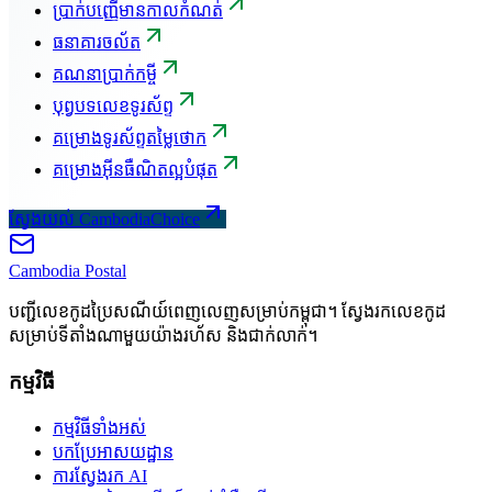
ប្រាក់បញ្ញើមានកាលកំណត់
ធនាគារចល័ត
គណនាប្រាក់កម្ចី
បុព្វបទលេខទូរស័ព្ទ
គម្រោងទូរស័ព្ទតម្លៃថោក
គម្រោងអ៊ីនធឺណិតល្អបំផុត
ស្វែងយល់ CambodiaChoice
Cambodia
Postal
បញ្ជីលេខកូដប្រៃសណីយ៍ពេញលេញសម្រាប់កម្ពុជា។ ស្វែងរកលេខកូដ
សម្រាប់ទីតាំងណាមួយយ៉ាងរហ័ស និងជាក់លាក់។
កម្មវិធី
កម្មវិធីទាំងអស់
បកប្រែអាសយដ្ឋាន
ការស្វែងរក AI