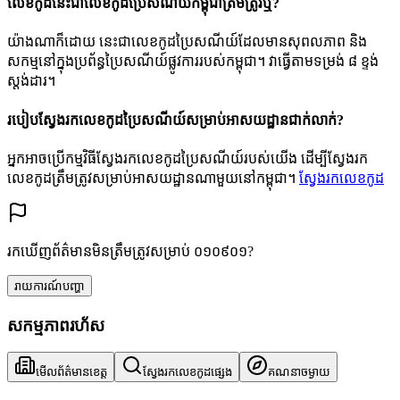
លេខកូដនេះជាលេខកូដប្រៃសណីយ៍កម្ពុជាត្រឹមត្រូវឬ?
យ៉ាងណាក៏ដោយ នេះជាលេខកូដប្រៃសណីយ៍ដែលមានសុពលភាព និង
សកម្មនៅក្នុងប្រព័ន្ធប្រៃសណីយ៍ផ្លូវការរបស់កម្ពុជា។ វាធ្វើតាមទម្រង់ ៨ ខ្ទង់
ស្តង់ដារ។
របៀបស្វែងរកលេខកូដប្រៃសណីយ៍សម្រាប់អាសយដ្ឋានជាក់លាក់?
អ្នកអាចប្រើកម្មវិធីស្វែងរកលេខកូដប្រៃសណីយ៍របស់យើង ដើម្បីស្វែងរក
លេខកូដត្រឹមត្រូវសម្រាប់អាសយដ្ឋានណាមួយនៅកម្ពុជា។
ស្វែងរកលេខកូដ
រកឃើញព័ត៌មានមិនត្រឹមត្រូវសម្រាប់ ០១០៩០១?
រាយការណ៍បញ្ហា
សកម្មភាពរហ័ស
មើលព័ត៌មានខេត្ត
ស្វែងរកលេខកូដផ្សេង
គណនាចម្ងាយ