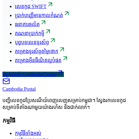
លេខកូដ SWIFT
ប្រាក់បញ្ញើមានកាលកំណត់
ធនាគារចល័ត
គណនាប្រាក់កម្ចី
បុព្វបទលេខទូរស័ព្ទ
គម្រោងទូរស័ព្ទតម្លៃថោក
គម្រោងអ៊ីនធឺណិតល្អបំផុត
ស្វែងយល់ CambodiaChoice
Cambodia
Postal
បញ្ជីលេខកូដប្រៃសណីយ៍ពេញលេញសម្រាប់កម្ពុជា។ ស្វែងរកលេខកូដ
សម្រាប់ទីតាំងណាមួយយ៉ាងរហ័ស និងជាក់លាក់។
កម្មវិធី
កម្មវិធីទាំងអស់