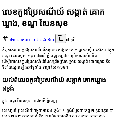
លេខកូដប្រៃសណីយ៍ សង្កាត់ គោក
ឃ្លាង, ខណ្ឌ សែនសុខ
១២០៨០៩០១
–
១២០៨០៩០៨
៧ ភូមិ
កំពុងរកលេខកូដប្រៃសណីយ៍សម្រាប់ សង្កាត់ គោកឃ្លាង? ឃុំនេះស្ថិតនៅក្នុង
ខណ្ឌ សែនសុខ ខេត្ត រាជធានី ភ្នំពេញ កម្ពុជា។ ប្រើថតរបស់យើង
ដើម្បីរកលេខកូដប្រៃសណីយ៍ដែលត្រឹមត្រូវសម្រាប់ សង្កាត់ គោកឃ្លាង និង
ទីតាំងផ្សេងទៀតនៅទូទាំង ខណ្ឌ សែនសុខ។
យល់ពីលេខកូដប្រៃសណីយ៍ សង្កាត់ គោកឃ្លាង
៨ខ្ទង់
ក្នុង ខណ្ឌ សែនសុខ, រាជធានី ភ្នំពេញ
លេខកូដប្រៃសណីយ៍កម្ពុជាមាន ៨ ខ្ទង់។ ២ ខ្ទង់ដំបូងជាខេត្ត ២ ខ្ទង់បន្ទាប់ជា
ស្រុក ២ ខ្ទង់បន្ទាប់ជាឃុំ និង ២ ខ្ទង់ចុងជាភូមិ។ ក្នុង សង្កាត់ គោកឃ្លាង