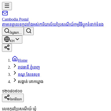
Cambodia
Postal
តាមខេត្ត
លេខកូដទាំងអស់
ការិយាល័យប្រៃសណីយ៍
កម្មវិធី
ប្លុក
ទំនាក់ទំនង
ស្វែងរក...
KH
Home
រាជធានី ភ្នំពេញ
ខណ្ឌ សែនសុខ
សង្កាត់ គោកឃ្លាង
១២០៨០៩០០
ចែករំលែក
លេខកូដប្រៃសណីយ៍ ឃុំ