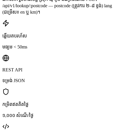
/api/v1/lookup/:postcode — postcode (ត្រូវការ ២–៨ ខ្ទង់) lang
(ជម្រើស៖ en ឬ km)។
ឆ្លើយតបរហ័ស
មធ្យម < 50ms
REST API
ទម្រង់ JSON
កម្រិតឥតគិតថ្លៃ
១,០០០ សំណើ/ថ្ងៃ