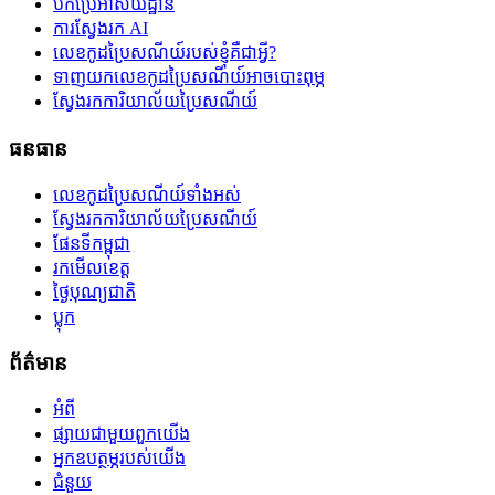
បកប្រែអាសយដ្ឋាន
ការស្វែងរក AI
លេខកូដប្រៃសណីយ៍របស់ខ្ញុំគឺជាអ្វី?
ទាញយកលេខកូដប្រៃសណីយ៍អាចបោះពុម្ភ
ស្វែងរកការិយាល័យប្រៃសណីយ៍
ធនធាន
លេខកូដប្រៃសណីយ៍ទាំងអស់
ស្វែងរកការិយាល័យប្រៃសណីយ៍
ផែនទីកម្ពុជា
រកមើលខេត្ត
ថ្ងៃបុណ្យជាតិ
ប្លុក
ព័ត៌មាន
អំពី
ផ្សាយជាមួយពួកយើង
អ្នកឧបត្ថម្ភរបស់យើង
ជំនួយ