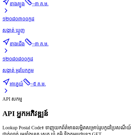
ខាងត្បូង
~
៣ គ.ម.
១២០៨០៣០០
កូដ
សង្កាត់ ឃ្មួញ
ខាងជើង
~
៣ គ.ម.
១២០៨០៨០០
កូដ
សង្កាត់ អូរបែកក្អម
អាគ្នេយ៍
~
៥ គ.ម.
API សកម្ម
API អ្នកអភិវឌ្ឍន៍
Lookup Postal Code៖ ទាញយកព័ត៌មានលម្អិតសម្រាប់រូបកូដប្រៃសណីយ៍
ជាក់លាក់ រួមទាំងខេត្ត ស្រុក ឃុំ ភូមិ និងកូអរដោនេ។ GET