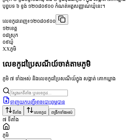
បុព្វបទ ៦ ខ្ទង់ ១២០៨០៩០០ កំណត់អត្តសញ្ញាណឃុំនេះ។
លេខកូដពេញ៖
១២០៨០៩០០
១២
ខេត្ត
០៨
ស្រុក
០៩
ឃុំ
XX
ភូមិ
លេខកូដប្រៃសណីយ៍ចាត់តាមភូមិ
ភូមិ ៧ ទាំងអស់ និងលេខកូដប្រៃសណីយ៍ក្នុង សង្កាត់ គោកឃ្លាង
ទាញយកបញ្ជីអាចបោះពុម្ភបាន
ទីតាំង
លេខកូដ
ពង្រីកទាំងអស់
៧
ទីតាំង
ភូមិ