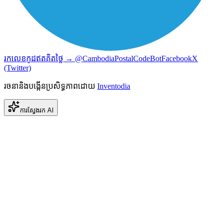
រកលេខកូដឥតគិតថ្លៃ → @CambodiaPostalCodeBot
Facebook
X
(Twitter)
រចនានិងបង្កើនប្រសិទ្ធភាពដោយ
Inventodia
ការស្វែងរក AI