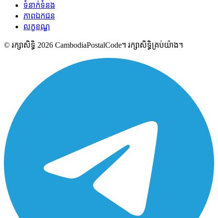
ទំនាក់ទំនង
ភាពឯកជន
លក្ខខណ្ឌ
© រក្សាសិទ្ធិ 2026 CambodiaPostalCode។ រក្សាសិទ្ធិគ្រប់យ៉ាង។