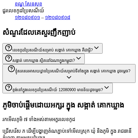
ខណ្ឌ សែនសុខ
ជួរលេខកូដប្រៃសណីយ៍
១២០៨០៩០១
–
១២០៨០៩០៨
សំណួរដែលគេសួរញឹកញាប់
លេខកូដប្រៃសណីយ៍សម្រាប់ សង្កាត់ គោកឃ្លាង គឺជាអ្វី?
សង្កាត់ គោកឃ្លាង ស្ថិតនៅឯណាក្នុងកម្ពុជា?
ខ្ញុំសរសេរអាសយដ្ឋានប្រៃសណីយ៍សម្រាប់ទីតាំងក្នុង សង្កាត់ គោកឃ្លាង ដូចម្តេច?
ខ្ទង់នៅក្នុងលេខកូដប្រៃសណីយ៍ 12080900 មានន័យដូចម្តេច?
ភូមិចាប់ផ្តើមដោយអក្សរ ក្នុង សង្កាត់ គោកឃ្លាង
រកមើលភូមិ ៧ ទាំងអស់តាមអក្ខរលេខកូដ
ជ្រើសរើស ភ ដើម្បីបង្ហាញតំណភ្ជាប់ទៅមើលស្រុក ឃុំ និងភូមិ ក្នុង រាជធានី
ភ្នំពេញ តាមអក្សរដំបូង។