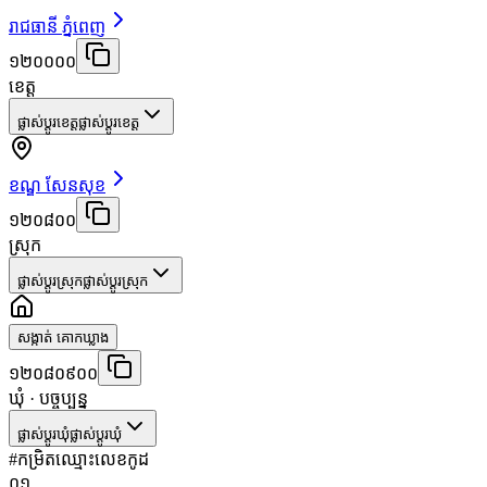
រាជធានី ភ្នំពេញ
១២០០០០
ខេត្ត
ផ្លាស់ប្តូរខេត្ត
ផ្លាស់ប្តូរខេត្ត
ខណ្ឌ សែនសុខ
១២០៨០០
ស្រុក
ផ្លាស់ប្តូរស្រុក
ផ្លាស់ប្តូរស្រុក
សង្កាត់ គោកឃ្លាង
១២០៨០៩០០
ឃុំ
· បច្ចុប្បន្ន
ផ្លាស់ប្តូរឃុំ
ផ្លាស់ប្តូរឃុំ
#
កម្រិត
ឈ្មោះ
លេខកូដ
០១