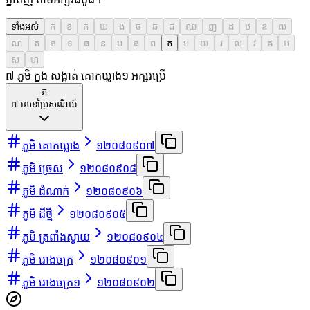
ទាំងអស់
ក
ខ
គ
ឃ
ង
ច
ឆ
ជ
ឈ
ញ
ដ
ឋ
ឌ
ឍ
ណ
ត
ថ
ទ
ធ
ន
ប
ផ
ព
ភ
ម
យ
រ
ល
វ
ឝ
ឞ
ស
ហ
៧ ភូមិ ក្នុង សង្កាត់ គោកឃ្លាង
១
អក្សរប្រើ
ភ
៧
លេខប្រៃសណីយ៍
ភូមិ គោកឃ្លាង
១២០៨០៩០៧
ភូមិ ច្រេស
១២០៨០៩០៨
ភូមិ ដំណាក់
១២០៨០៩០៦
ភូមិ ដីថ្មី
១២០៨០៩០៥
ភូមិ ត្រពាំងស្វាយ
១២០៨០៩០៤
ភូមិ រោងចក្រ
១២០៨០៩០១
ភូមិ រោងចក្រ១
១២០៨០៩០២