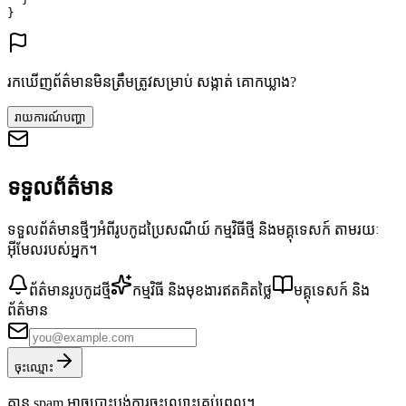
}
រកឃើញព័ត៌មានមិនត្រឹមត្រូវសម្រាប់ សង្កាត់ គោកឃ្លាង?
រាយការណ៍បញ្ហា
ទទួលព័ត៌មាន
ទទួលព័ត៌មានថ្មីៗអំពីរូបកូដប្រៃសណីយ៍ កម្មវិធីថ្មី និងមគ្គុទេសក៍ តាមរយៈ
អ៊ីមែលរបស់អ្នក។
ព័ត៌មានរូបកូដថ្មី
កម្មវិធី និងមុខងារឥតគិតថ្លៃ
មគ្គុទេសក៍ និង
ព័ត៌មាន
ចុះឈ្មោះ
គ្មាន spam អាចបោះបង់ការចុះឈ្មោះគ្រប់ពេល។