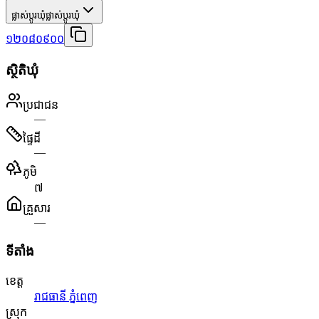
ផ្លាស់ប្តូរឃុំ
ផ្លាស់ប្តូរឃុំ
១២០៨០៩០០
ស្ថិតិឃុំ
ប្រជាជន
—
ផ្ទៃដី
—
ភូមិ
៧
គ្រួសារ
—
ទីតាំង
ខេត្ត
រាជធានី ភ្នំពេញ
ស្រុក