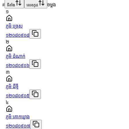
#
ចម្លង
ទីតាំង
លេខកូដ
១
ភូមិ ច្រេស
១២០៨០៩០៨
២
ភូមិ ដំណាក់
១២០៨០៩០៦
៣
ភូមិ ដីថ្មី
១២០៨០៩០៥
៤
ភូមិ គោកឃ្លាង
១២០៨០៩០៧