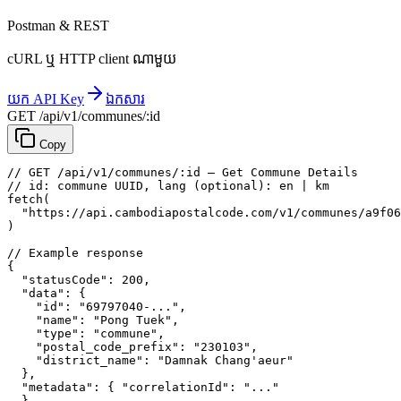
Postman & REST
cURL ឬ HTTP client ណាមួយ
យក API Key
ឯកសារ
GET /api/v1/communes/:id
Copy
// GET /api/v1/communes/:id — Get Commune Details
// id: commune UUID, lang (optional): en | km
fetch
(
"https://api.cambodiapostalcode.com/v1/communes/a9f06
)
// Example response
{
"statusCode"
: 
200
,
"data"
: {
"id"
: 
"69797040-..."
,
"name"
: 
"Pong Tuek"
,
"type"
: 
"commune"
,
"postal_code_prefix"
: 
"230103"
,
"district_name"
: 
"Damnak Chang'aeur"
},
"metadata"
: {
"correlationId"
: 
"..."
}