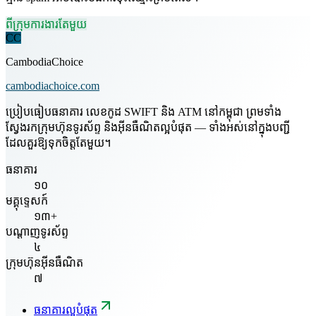
ពីក្រុមការងារតែមួយ
CC
CambodiaChoice
cambodiachoice.com
ប្រៀបធៀបធនាគារ លេខកូដ SWIFT និង ATM នៅកម្ពុជា ព្រមទាំង
ស្វែងរកក្រុមហ៊ុនទូរស័ព្ទ និងអ៊ីនធឺណិតល្អបំផុត — ទាំងអស់នៅក្នុងបញ្ជី
ដែលគួរឱ្យទុកចិត្តតែមួយ។
ធនាគារ
១០
មគ្គុទ្ទេសក៍
១៣+
បណ្តាញទូរស័ព្ទ
៤
ក្រុមហ៊ុនអ៊ីនធឺណិត
៧
ធនាគារល្អបំផុត