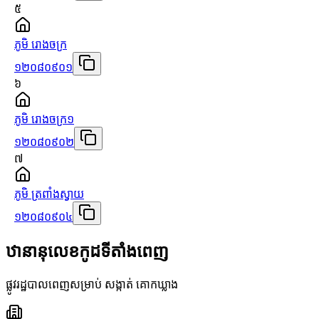
៥
ភូមិ រោងចក្រ
១២០៨០៩០១
៦
ភូមិ រោងចក្រ១
១២០៨០៩០២
៧
ភូមិ ត្រពាំងស្វាយ
១២០៨០៩០៤
ឋានានុលេខកូដទីតាំងពេញ
ផ្លូវរដ្ឋបាលពេញសម្រាប់ សង្កាត់ គោកឃ្លាង