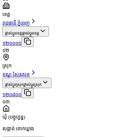
ខេត្ត
រាជធានី ភ្នំពេញ
ផ្លាស់ប្តូរខេត្ត
ផ្លាស់ប្តូរខេត្ត
១២០០០០
០២
ស្រុក
ខណ្ឌ សែនសុខ
ផ្លាស់ប្តូរស្រុក
ផ្លាស់ប្តូរស្រុក
១២០៨០០
០៣
ឃុំ
(បច្ចុប្បន្ន)
សង្កាត់ គោកឃ្លាង