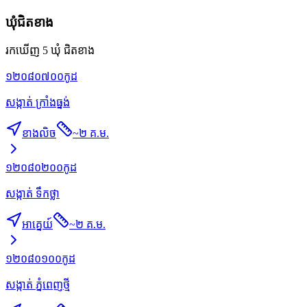
ឃុំជិតខាង
រកឃើញ 5 ឃុំ ជិតខាង
១២០៨០៧០០
កូដ
សង្កាត់ ក្រាំងធ្នង់
ខាងលិច
~
២ គ.ម.
១២០៨០២០០
កូដ
សង្កាត់ ទឹកថ្លា
អាគ្នេយ៍
~
២ គ.ម.
១២០៨០១០០
កូដ
សង្កាត់ ភ្នំពេញថ្មី