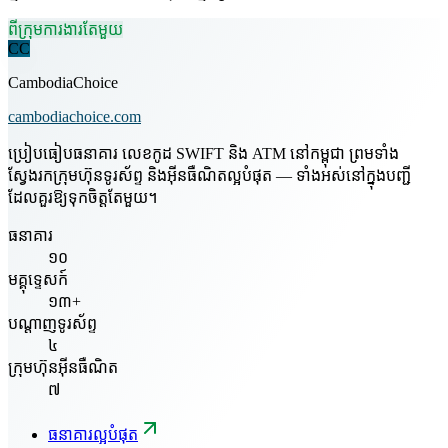
ពីក្រុមការងារតែមួយ
CC
CambodiaChoice
cambodiachoice.com
ប្រៀបធៀបធនាគារ លេខកូដ SWIFT និង ATM នៅកម្ពុជា ព្រមទាំង
ស្វែងរកក្រុមហ៊ុនទូរស័ព្ទ និងអ៊ីនធឺណិតល្អបំផុត — ទាំងអស់នៅក្នុងបញ្ជី
ដែលគួរឱ្យទុកចិត្តតែមួយ។
ធនាគារ
១០
មគ្គុទ្ទេសក៍
១៣+
បណ្តាញទូរស័ព្ទ
៤
ក្រុមហ៊ុនអ៊ីនធឺណិត
៧
ធនាគារល្អបំផុត