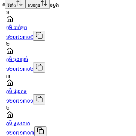
#
ចម្លង
ទីតាំង
លេខកូដ
១
ភូមិ បាក់ទូក
១២០៧១៣០៥
២
ភូមិ ចុងខ្សាច់
១២០៧១៣០៤
៣
ភូមិ ផ្សារតូច
១២០៧១៣០១
៤
ភូមិ ទួលគោក
១២០៧១៣០៣