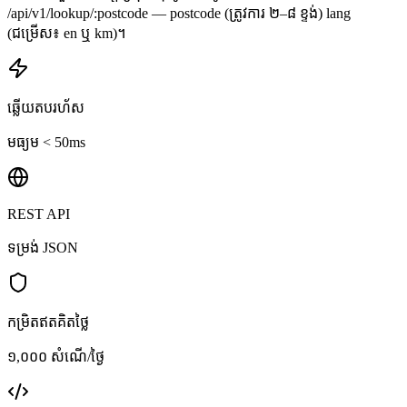
/api/v1/lookup/:postcode — postcode (ត្រូវការ ២–៨ ខ្ទង់) lang
(ជម្រើស៖ en ឬ km)។
ឆ្លើយតបរហ័ស
មធ្យម < 50ms
REST API
ទម្រង់ JSON
កម្រិតឥតគិតថ្លៃ
១,០០០ សំណើ/ថ្ងៃ