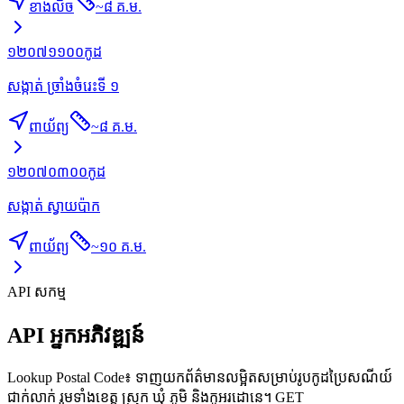
ខាងលិច
~
៨ គ.ម.
១២០៧១១០០
កូដ
សង្កាត់ ច្រាំងចំរេះទី ១
ពាយ័ព្យ
~
៨ គ.ម.
១២០៧០៣០០
កូដ
សង្កាត់ ស្វាយប៉ាក
ពាយ័ព្យ
~
១០ គ.ម.
API សកម្ម
API អ្នកអភិវឌ្ឍន៍
Lookup Postal Code៖ ទាញយកព័ត៌មានលម្អិតសម្រាប់រូបកូដប្រៃសណីយ៍
ជាក់លាក់ រួមទាំងខេត្ត ស្រុក ឃុំ ភូមិ និងកូអរដោនេ។ GET