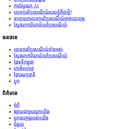
ការស្វែងរក AI
លេខកូដប្រៃសណីយ៍របស់ខ្ញុំគឺជាអ្វី?
ទាញយកលេខកូដប្រៃសណីយ៍អាចបោះពុម្ភ
ស្វែងរកការិយាល័យប្រៃសណីយ៍
ធនធាន
លេខកូដប្រៃសណីយ៍ទាំងអស់
ស្វែងរកការិយាល័យប្រៃសណីយ៍
ផែនទីកម្ពុជា
រកមើលខេត្ត
ថ្ងៃបុណ្យជាតិ
ប្លុក
ព័ត៌មាន
អំពី
ផ្សាយជាមួយពួកយើង
អ្នកឧបត្ថម្ភរបស់យើង
ជំនួយ