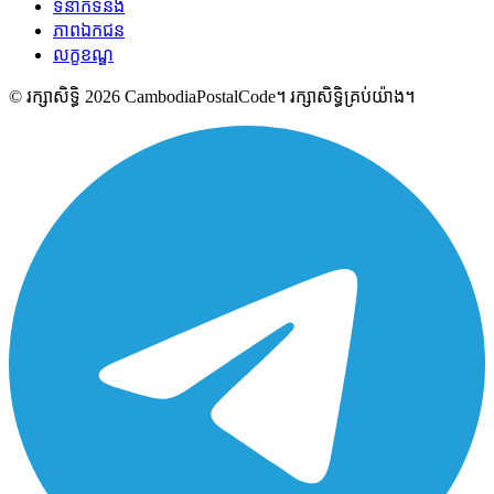
ទំនាក់ទំនង
ភាពឯកជន
លក្ខខណ្ឌ
© រក្សាសិទ្ធិ 2026 CambodiaPostalCode។ រក្សាសិទ្ធិគ្រប់យ៉ាង។