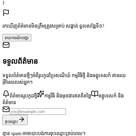
}
រកឃើញព័ត៌មានមិនត្រឹមត្រូវសម្រាប់ សង្កាត់ ទួលសង្កែទី១?
រាយការណ៍បញ្ហា
ទទួលព័ត៌មាន
ទទួលព័ត៌មានថ្មីៗអំពីរូបកូដប្រៃសណីយ៍ កម្មវិធីថ្មី និងមគ្គុទេសក៍ តាមរយៈ
អ៊ីមែលរបស់អ្នក។
ព័ត៌មានរូបកូដថ្មី
កម្មវិធី និងមុខងារឥតគិតថ្លៃ
មគ្គុទេសក៍ និង
ព័ត៌មាន
ចុះឈ្មោះ
គ្មាន spam អាចបោះបង់ការចុះឈ្មោះគ្រប់ពេល។