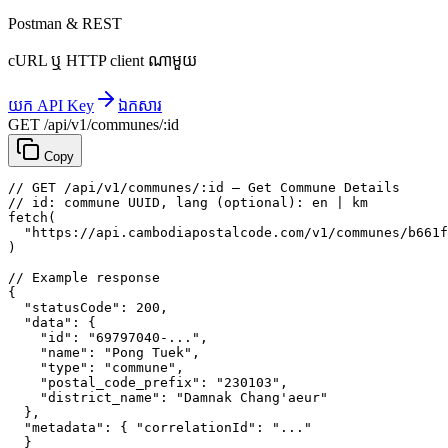
Postman & REST
cURL ឬ HTTP client ណាមួយ
យក API Key
ឯកសារ
GET /api/v1/communes/:id
Copy
// GET /api/v1/communes/:id — Get Commune Details
// id: commune UUID, lang (optional): en | km
fetch
(
"https://api.cambodiapostalcode.com/v1/communes/b661f
)
// Example response
{
"statusCode"
: 
200
,
"data"
: {
"id"
: 
"69797040-..."
,
"name"
: 
"Pong Tuek"
,
"type"
: 
"commune"
,
"postal_code_prefix"
: 
"230103"
,
"district_name"
: 
"Damnak Chang'aeur"
},
"metadata"
: {
"correlationId"
: 
"..."
}