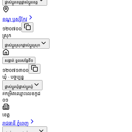
ផ្លាស់ប្តូរខេត្ត
ផ្លាស់ប្តូរខេត្ត
ខណ្ឌ ឫស្សីកែវ
១២០៧០០
ស្រុក
ផ្លាស់ប្តូរស្រុក
ផ្លាស់ប្តូរស្រុក
សង្កាត់ ទួលសង្កែទី១
១២០៧១៣០០
ឃុំ
· បច្ចុប្បន្ន
ផ្លាស់ប្តូរឃុំ
ផ្លាស់ប្តូរឃុំ
#
កម្រិត
ឈ្មោះ
លេខកូដ
០១
ខេត្ត
រាជធានី ភ្នំពេញ