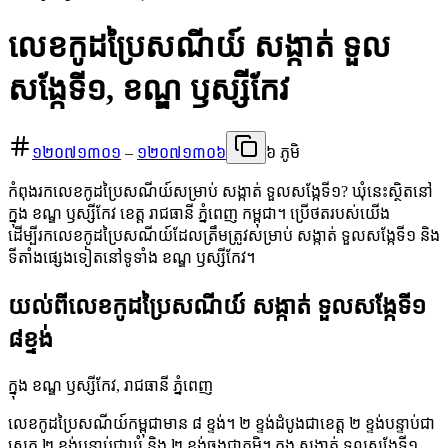
លេខកូដប្រៃសណីយ៍ សង្កាត់ ទួល
សង្កែទី១, ខណ្ឌ ឫស្សីកែវ
១២០៧១៣០១
–
១២០៧១៣០៦
៦ ភូមិ
កំពុងរកលេខកូដប្រៃសណីយ៍សម្រាប់ សង្កាត់ ទួលសង្កែទី១? ឃុំនេះស្ថិតនៅ
ក្នុង ខណ្ឌ ឫស្សីកែវ ខេត្ត រាជធានី ភ្នំពេញ កម្ពុជា។ ប្រើថតរបស់យើង
ដើម្បីរកលេខកូដប្រៃសណីយ៍ដែលត្រឹមត្រូវសម្រាប់ សង្កាត់ ទួលសង្កែទី១ និង
ទីតាំងផ្សេងទៀតនៅទូទាំង ខណ្ឌ ឫស្សីកែវ។
យល់ពីលេខកូដប្រៃសណីយ៍ សង្កាត់ ទួលសង្កែទី១
៨ខ្ទង់
ក្នុង ខណ្ឌ ឫស្សីកែវ, រាជធានី ភ្នំពេញ
លេខកូដប្រៃសណីយ៍កម្ពុជាមាន ៨ ខ្ទង់។ ២ ខ្ទង់ដំបូងជាខេត្ត ២ ខ្ទង់បន្ទាប់ជា
ស្រុក ២ ខ្ទង់បន្ទាប់ជាឃុំ និង ២ ខ្ទង់ចុងជាភូមិ។ ក្នុង សង្កាត់ ទួលសង្កែទី១