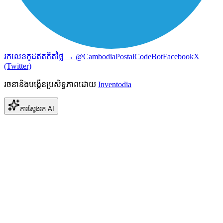
រកលេខកូដឥតគិតថ្លៃ → @CambodiaPostalCodeBot
Facebook
X
(Twitter)
រចនានិងបង្កើនប្រសិទ្ធភាពដោយ
Inventodia
ការស្វែងរក AI