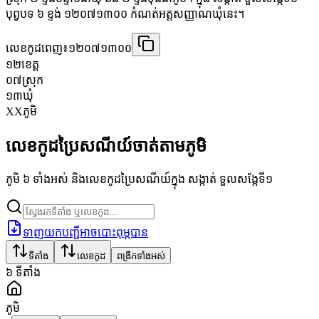
បុព្វបទ ៦ ខ្ទង់ ១២០៧១៣០០ កំណត់អត្តសញ្ញាណឃុំនេះ។
លេខកូដពេញ៖
១២០៧១៣០០
១២
ខេត្ត
០៧
ស្រុក
១៣
ឃុំ
XX
ភូមិ
លេខកូដប្រៃសណីយ៍ចាត់តាមភូមិ
ភូមិ ៦ ទាំងអស់ និងលេខកូដប្រៃសណីយ៍ក្នុង សង្កាត់ ទួលសង្កែទី១
ទាញយកបញ្ជីអាចបោះពុម្ភបាន
ទីតាំង
លេខកូដ
ពង្រីកទាំងអស់
៦
ទីតាំង
ភូមិ