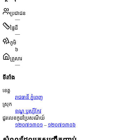
ប្រជាជន
—
ផ្ទៃដី
—
ភូមិ
៦
គ្រួសារ
—
ទីតាំង
ខេត្ត
រាជធានី ភ្នំពេញ
ស្រុក
ខណ្ឌ ឫស្សីកែវ
ជួរលេខកូដប្រៃសណីយ៍
១២០៧១៣០១
–
១២០៧១៣០៦