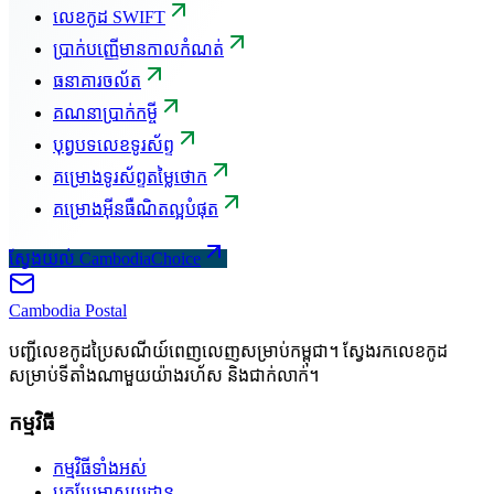
លេខកូដ SWIFT
ប្រាក់បញ្ញើមានកាលកំណត់
ធនាគារចល័ត
គណនាប្រាក់កម្ចី
បុព្វបទលេខទូរស័ព្ទ
គម្រោងទូរស័ព្ទតម្លៃថោក
គម្រោងអ៊ីនធឺណិតល្អបំផុត
ស្វែងយល់ CambodiaChoice
Cambodia
Postal
បញ្ជីលេខកូដប្រៃសណីយ៍ពេញលេញសម្រាប់កម្ពុជា។ ស្វែងរកលេខកូដ
សម្រាប់ទីតាំងណាមួយយ៉ាងរហ័ស និងជាក់លាក់។
កម្មវិធី
កម្មវិធីទាំងអស់
បកប្រែអាសយដ្ឋាន