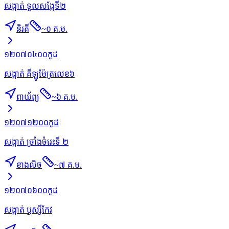
សង្កាត់ ទួលសង្កែទី២
និរតី
~
០ គ.ម.
១២០៧០៤០០
កូដ
សង្កាត់ គីឡូម៉ែត្រលេខ៦
ពាយ័ព្យ
~
៦ គ.ម.
១២០៧១២០០
កូដ
សង្កាត់ ច្រាំងចំរេះទី ២
ខាងលិច
~
៧ គ.ម.
១២០៧០៦០០
កូដ
សង្កាត់ ឫស្សីកែវ