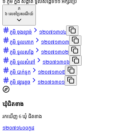
៦ ភូមិ ក្នុង សង្កាត់ ទួលសង្កែទី១
១
អក្សរប្រើ
ភ
៦
លេខប្រៃសណីយ៍
ភូមិ ចុងខ្សាច់
១២០៧១៣០៤
ភូមិ ទួលគោក
១២០៧១៣០៣
ភូមិ ទួលសង្កែ
១២០៧១៣០២
ភូមិ ទួលសំពៅ
១២០៧១៣០៦
ភូមិ បាក់ទូក
១២០៧១៣០៥
ភូមិ ផ្សារតូច
១២០៧១៣០១
ឃុំជិតខាង
រកឃើញ 6 ឃុំ ជិតខាង
១២០៧១៤០០
កូដ