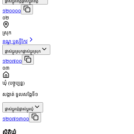
ផ្លាស់ប្តូរខេត្ត
ផ្លាស់ប្តូរខេត្ត
១២០០០០
០២
ស្រុក
ខណ្ឌ ឫស្សីកែវ
ផ្លាស់ប្តូរស្រុក
ផ្លាស់ប្តូរស្រុក
១២០៧០០
០៣
ឃុំ
(បច្ចុប្បន្ន)
សង្កាត់ ទួលសង្កែទី១
ផ្លាស់ប្តូរឃុំ
ផ្លាស់ប្តូរឃុំ
១២០៧១៣០០
ស្ថិតិឃុំ