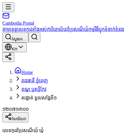
Cambodia
Postal
តាមខេត្ត
លេខកូដទាំងអស់
ការិយាល័យប្រៃសណីយ៍
កម្មវិធី
ប្លុក
ទំនាក់ទំនង
ស្វែងរក...
KH
Home
រាជធានី ភ្នំពេញ
ខណ្ឌ ឫស្សីកែវ
សង្កាត់ ទួលសង្កែទី១
១២០៧១៣០០
ចែករំលែក
លេខកូដប្រៃសណីយ៍ ឃុំ