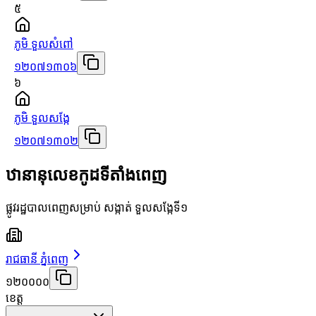
៥
ភូមិ ទួលសំពៅ
១២០៧១៣០៦
៦
ភូមិ ទួលសង្កែ
១២០៧១៣០២
ឋានានុលេខកូដទីតាំងពេញ
ផ្លូវរដ្ឋបាលពេញសម្រាប់ សង្កាត់ ទួលសង្កែទី១
រាជធានី ភ្នំពេញ
១២០០០០
ខេត្ត