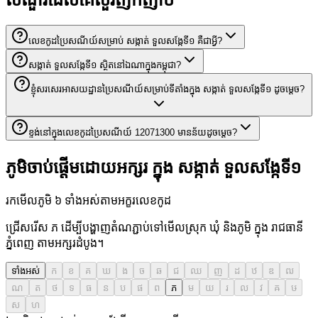
សំណួរដែលគេសួរញឹកញាប់
លេខកូដប្រៃសណីយ៍សម្រាប់ សង្កាត់ ទួលសង្កែទី១ គឺជាអ្វី?
សង្កាត់ ទួលសង្កែទី១ ស្ថិតនៅឯណាក្នុងកម្ពុជា?
ខ្ញុំសរសេរអាសយដ្ឋានប្រៃសណីយ៍សម្រាប់ទីតាំងក្នុង សង្កាត់ ទួលសង្កែទី១ ដូចម្តេច?
ខ្ទង់នៅក្នុងលេខកូដប្រៃសណីយ៍ 12071300 មានន័យដូចម្តេច?
ភូមិចាប់ផ្តើមដោយអក្សរ ក្នុង សង្កាត់ ទួលសង្កែទី១
រកមើលភូមិ ៦ ទាំងអស់តាមអក្ខរលេខកូដ
ជ្រើសរើស ភ ដើម្បីបង្ហាញតំណភ្ជាប់ទៅមើលស្រុក ឃុំ និងភូមិ ក្នុង រាជធានី
ភ្នំពេញ តាមអក្សរដំបូង។
ទាំងអស់
ក
ខ
គ
ឃ
ង
ច
ឆ
ជ
ឈ
ញ
ដ
ឋ
ឌ
ឍ
ណ
ត
ថ
ទ
ធ
ន
ប
ផ
ព
ភ
ម
យ
រ
ល
វ
ឝ
ឞ
ស
ហ