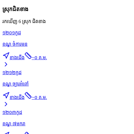
ស្រុកជិតខាង
រកឃើញ 6 ស្រុក ជិតខាង
១២០១
កូដ
ខណ្ឌ ចំការមន
ខាងជើង
~
០ គ.ម.
១២១២
កូដ
ខណ្ឌ ច្បារអំពៅ
ខាងជើង
~
០ គ.ម.
១២០៣
កូដ
ខណ្ឌ ៧មករា