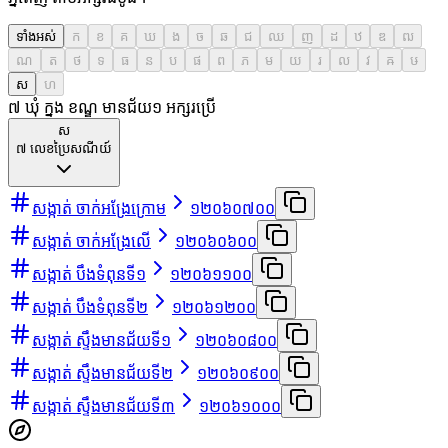
ទាំងអស់
ក
ខ
គ
ឃ
ង
ច
ឆ
ជ
ឈ
ញ
ដ
ឋ
ឌ
ឍ
ណ
ត
ថ
ទ
ធ
ន
ប
ផ
ព
ភ
ម
យ
រ
ល
វ
ឝ
ឞ
ស
ហ
៧ ឃុំ ក្នុង ខណ្ឌ មានជ័យ
១
អក្សរប្រើ
ស
៧
លេខប្រៃសណីយ៍
សង្កាត់ ចាក់អង្រែក្រោម
១២០៦០៧០០
សង្កាត់ ចាក់អង្រែលើ
១២០៦០៦០០
សង្កាត់ បឹងទំពុនទី១
១២០៦១១០០
សង្កាត់ បឹងទំពុនទី២
១២០៦១២០០
សង្កាត់ ស្ទឹងមានជ័យទី១
១២០៦០៨០០
សង្កាត់ ស្ទឹងមានជ័យទី២
១២០៦០៩០០
សង្កាត់ ស្ទឹងមានជ័យទី៣
១២០៦១០០០