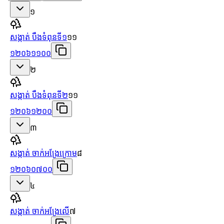
១
សង្កាត់ បឹងទំពុនទី១
១១
១២០៦១១០០
២
សង្កាត់ បឹងទំពុនទី២
១១
១២០៦១២០០
៣
សង្កាត់ ចាក់អង្រែក្រោម
៨
១២០៦០៧០០
៤
សង្កាត់ ចាក់អង្រែលើ
៧