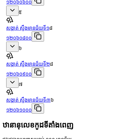
១២០៦០៦០០
៥
សង្កាត់ ស្ទឹងមានជ័យទី១
៨
១២០៦០៨០០
៦
សង្កាត់ ស្ទឹងមានជ័យទី២
៨
១២០៦០៩០០
៧
សង្កាត់ ស្ទឹងមានជ័យទី៣
៦
១២០៦១០០០
ឋានានុលេខកូដទីតាំងពេញ