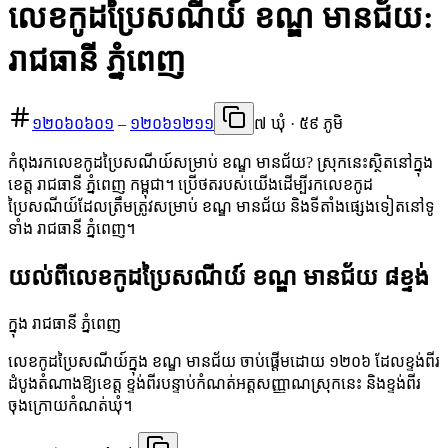
លេខកូដប្រៃសណីយ៍ ខណ្ឌ មានជ័យ:
រាជធានី ភ្នំពេញ
១២០៦០៦០១
–
១២០៦១២១១
៧ ឃុំ · ៥៩ ភូមិ
កំពុងរកលេខកូដប្រៃសណីយ៍សម្រាប់ ខណ្ឌ មានជ័យ? ស្រុកនេះស្ថិតនៅក្នុង
ខេត្ត រាជធានី ភ្នំពេញ កម្ពុជា។ ប្រើថតរបស់យើងដើម្បីរកលេខកូដ
ប្រៃសណីយ៍ដែលត្រឹមត្រូវសម្រាប់ ខណ្ឌ មានជ័យ និងទីតាំងផ្សេងទៀតនៅទូ
ទាំង រាជធានី ភ្នំពេញ។
យល់ពីលេខកូដប្រៃសណីយ៍ ខណ្ឌ មានជ័យ ៨ខ្ទង់
ក្នុង រាជធានី ភ្នំពេញ
លេខកូដប្រៃសណីយ៍ក្នុង ខណ្ឌ មានជ័យ ចាប់ផ្តើមដោយ ១២០៦ ដែលខ្ទង់ពីរ
ដំបូងតំណាងឱ្យខេត្ត ខ្ទង់ពីរបន្ទាប់កំណត់អត្តសញ្ញាណស្រុកនេះ និងខ្ទង់ពីរ
ចុងក្រោយកំណត់ឃុំ។