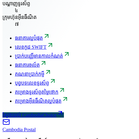
បណ្តាញទូរស័ព្ទ
៤
ក្រុមហ៊ុនអ៊ីនធឺណិត
៧
ធនាគារល្អបំផុត
លេខកូដ SWIFT
ប្រាក់បញ្ញើមានកាលកំណត់
ធនាគារចល័ត
គណនាប្រាក់កម្ចី
បុព្វបទលេខទូរស័ព្ទ
គម្រោងទូរស័ព្ទតម្លៃថោក
គម្រោងអ៊ីនធឺណិតល្អបំផុត
ស្វែងយល់ CambodiaChoice
Cambodia
Postal