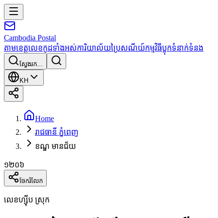
Cambodia
Postal
តាមខេត្ត
លេខកូដទាំងអស់
ការិយាល័យប្រៃសណីយ៍
កម្មវិធី
ប្លុក
ទំនាក់ទំនង
ស្វែងរក...
KH
Home
រាជធានី ភ្នំពេញ
ខណ្ឌ មានជ័យ
១២០៦
ចែករំលែក
លេខហ្ស៊ីប ស្រុក