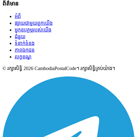
ព័ត៌មាន
អំពី
ផ្សាយជាមួយពួកយើង
អ្នកឧបត្ថម្ភរបស់យើង
ជំនួយ
ទំនាក់ទំនង
ភាពឯកជន
លក្ខខណ្ឌ
© រក្សាសិទ្ធិ 2026 CambodiaPostalCode។ រក្សាសិទ្ធិគ្រប់យ៉ាង។