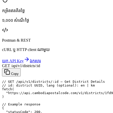
កម្រិតឥតគិតថ្លៃ
១,០០០ សំណើ/ថ្ងៃ
Postman & REST
cURL ឬ HTTP client ណាមួយ
យក API Key
ឯកសារ
GET /api/v1/districts/:id
Copy
// GET /api/v1/districts/:id — Get District Details
// id: district UUID, lang (optional): en | km
fetch
(
"https://api.cambodiapostalcode.com/v1/districts/1fd9
)
// Example response
{
"statusCode"
: 
200
,