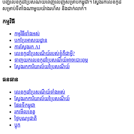
បញ្ជីលេខកូដប្រៃសណីយ៍ពេញលេញសម្រាប់កម្ពុជា។ ស្វែងរកលេខកូដ
សម្រាប់ទីតាំងណាមួយយ៉ាងរហ័ស និងជាក់លាក់។
កម្មវិធី
កម្មវិធីទាំងអស់
បកប្រែអាសយដ្ឋាន
ការស្វែងរក AI
លេខកូដប្រៃសណីយ៍របស់ខ្ញុំគឺជាអ្វី?
ទាញយកលេខកូដប្រៃសណីយ៍អាចបោះពុម្ភ
ស្វែងរកការិយាល័យប្រៃសណីយ៍
ធនធាន
លេខកូដប្រៃសណីយ៍ទាំងអស់
ស្វែងរកការិយាល័យប្រៃសណីយ៍
ផែនទីកម្ពុជា
រកមើលខេត្ត
ថ្ងៃបុណ្យជាតិ
ប្លុក