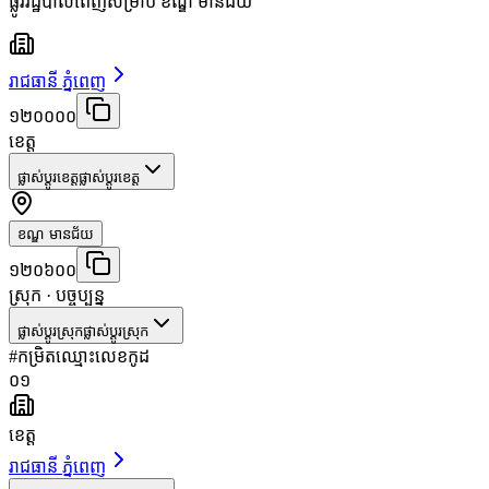
ផ្លូវរដ្ឋបាលពេញសម្រាប់ ខណ្ឌ មានជ័យ
រាជធានី ភ្នំពេញ
១២០០០០
ខេត្ត
ផ្លាស់ប្តូរខេត្ត
ផ្លាស់ប្តូរខេត្ត
ខណ្ឌ មានជ័យ
១២០៦០០
ស្រុក
· បច្ចុប្បន្ន
ផ្លាស់ប្តូរស្រុក
ផ្លាស់ប្តូរស្រុក
#
កម្រិត
ឈ្មោះ
លេខកូដ
០១
ខេត្ត
រាជធានី ភ្នំពេញ