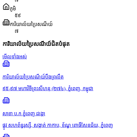
ភូមិ
៥៩
ការិយាល័យប្រៃសណីយ៍
៧
ការិយាល័យប្រៃសណីយ៍ជិតបំផុត
មើលទាំងអស់
ការិយាល័យប្រៃសណីយ៍បឹងព្រលឹត
៩៥-៩៧ មហាវិថីព្រះសីហនុ (២៧៤), ភ្នំពេញ, កម្ពុជា
សាខា ប.ក ភ្នំពេញ ដង្កោ
ផ្លូវ សហព័ន្ឋរុស្សី, សង្កាត់ កាកាប, ខ័ណ្ឌ ពោធិ៍សែនជ័យ, ភ្នំពេញ