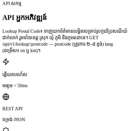
API សកម្ម
API អ្នកអភិវឌ្ឍន៍
Lookup Postal Code៖ ទាញយកព័ត៌មានលម្អិតសម្រាប់រូបកូដប្រៃសណីយ៍
ជាក់លាក់ រួមទាំងខេត្ត ស្រុក ឃុំ ភូមិ និងកូអរដោនេ។ GET
/api/v1/lookup/:postcode — postcode (ត្រូវការ ២–៨ ខ្ទង់) lang
(ជម្រើស៖ en ឬ km)។
ឆ្លើយតបរហ័ស
មធ្យម < 50ms
REST API
ទម្រង់ JSON