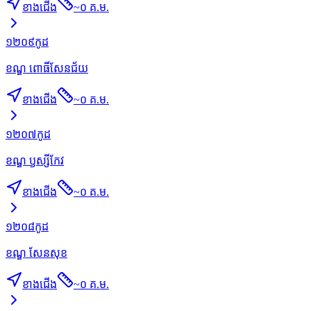
ខាងជើង
~
០ គ.ម.
១២០៩
កូដ
ខណ្ឌ ពោធិ៍សែនជ័យ
ខាងជើង
~
០ គ.ម.
១២០៧
កូដ
ខណ្ឌ ឫស្សីកែវ
ខាងជើង
~
០ គ.ម.
១២០៨
កូដ
ខណ្ឌ សែនសុខ
ខាងជើង
~
០ គ.ម.