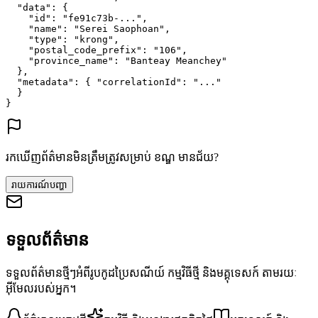
"data"
: {
"id"
: 
"fe91c73b-..."
,
"name"
: 
"Serei Saophoan"
,
"type"
: 
"krong"
,
"postal_code_prefix"
: 
"106"
,
"province_name"
: 
"Banteay Meanchey"
},
"metadata"
: {
"correlationId"
: 
"..."
}
}
រកឃើញព័ត៌មានមិនត្រឹមត្រូវសម្រាប់ ខណ្ឌ មានជ័យ?
រាយការណ៍បញ្ហា
ទទួលព័ត៌មាន
ទទួលព័ត៌មានថ្មីៗអំពីរូបកូដប្រៃសណីយ៍ កម្មវិធីថ្មី និងមគ្គុទេសក៍ តាមរយៈ
អ៊ីមែលរបស់អ្នក។