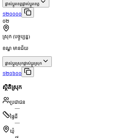
ផ្លាស់ប្តូរខេត្ត
ផ្លាស់ប្តូរខេត្ត
១២០០០០
០២
ស្រុក
(បច្ចុប្បន្ន)
ខណ្ឌ មានជ័យ
ផ្លាស់ប្តូរស្រុក
ផ្លាស់ប្តូរស្រុក
១២០៦០០
ស្ថិតិស្រុក
ប្រជាជន
—
ផ្ទៃដី
—
ឃុំ
៧