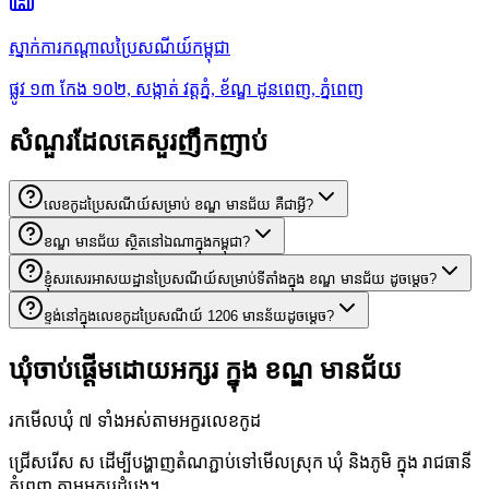
ស្នាក់ការកណ្តាលប្រៃសណីយ៍កម្ពុជា
ផ្លូវ ១៣ កែង ១០២, សង្កាត់ វត្តភ្នំ, ខ័ណ្ឌ ដូនពេញ, ភ្នំពេញ
សំណួរដែលគេសួរញឹកញាប់
លេខកូដប្រៃសណីយ៍សម្រាប់ ខណ្ឌ មានជ័យ គឺជាអ្វី?
ខណ្ឌ មានជ័យ ស្ថិតនៅឯណាក្នុងកម្ពុជា?
ខ្ញុំសរសេរអាសយដ្ឋានប្រៃសណីយ៍សម្រាប់ទីតាំងក្នុង ខណ្ឌ មានជ័យ ដូចម្តេច?
ខ្ទង់នៅក្នុងលេខកូដប្រៃសណីយ៍ 1206 មានន័យដូចម្តេច?
ឃុំចាប់ផ្តើមដោយអក្សរ ក្នុង ខណ្ឌ មានជ័យ
រកមើលឃុំ ៧ ទាំងអស់តាមអក្ខរលេខកូដ
ជ្រើសរើស ស ដើម្បីបង្ហាញតំណភ្ជាប់ទៅមើលស្រុក ឃុំ និងភូមិ ក្នុង រាជធានី
ភ្នំពេញ តាមអក្សរដំបូង។