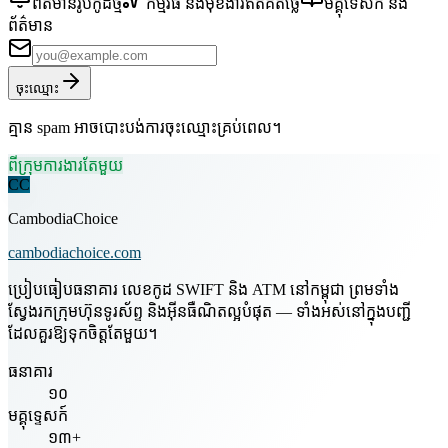
ព័ត៌មានរូបកូដថ្មី
កម្មវិធី និងមុខងារឥតគិតថ្លៃ
មគ្គុទេសក៍ និង
ព័ត៌មាន
ចុះឈ្មោះ
គ្មាន spam អាចបោះបង់ការចុះឈ្មោះគ្រប់ពេល។
ពីក្រុមការងារតែមួយ
CC
CambodiaChoice
cambodiachoice.com
ប្រៀបធៀបធនាគារ លេខកូដ SWIFT និង ATM នៅកម្ពុជា ព្រមទាំង
ស្វែងរកក្រុមហ៊ុនទូរស័ព្ទ និងអ៊ីនធឺណិតល្អបំផុត — ទាំងអស់នៅក្នុងបញ្ជី
ដែលគួរឱ្យទុកចិត្តតែមួយ។
ធនាគារ
១០
មគ្គុទ្ទេសក៍
១៣+