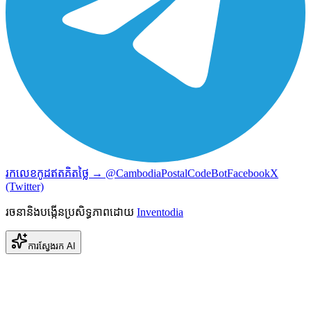
រកលេខកូដឥតគិតថ្លៃ → @CambodiaPostalCodeBot
Facebook
X
(Twitter)
រចនានិងបង្កើនប្រសិទ្ធភាពដោយ
Inventodia
ការស្វែងរក AI