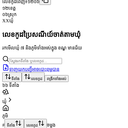
លេខកូដពេញ៖
១២០៦
១២
ខេត្ត
០៦
ស្រុក
XX
ឃុំ
លេខកូដប្រៃសណីយ៍ចាត់តាមឃុំ
រកមើលឃុំ ៧ និងភូមិទាំងអស់ក្នុង ខណ្ឌ មានជ័យ
ទាញយកបញ្ជីអាចបោះពុម្ភបាន
ទីតាំង
លេខកូដ
ពង្រីកទាំងអស់
៦៦
ទីតាំង
ឃុំ
ភូមិ
#
ចម្លង
ទីតាំង
លេខកូដ