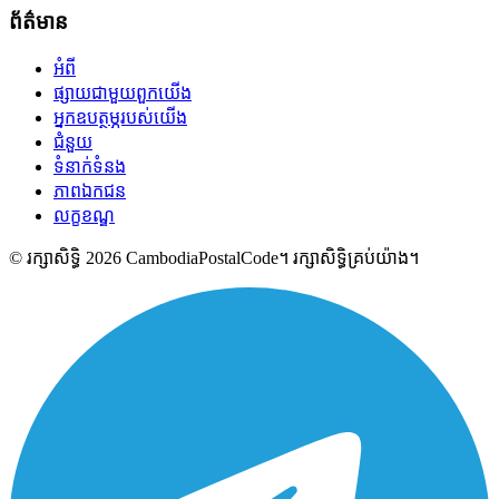
ព័ត៌មាន
អំពី
ផ្សាយជាមួយពួកយើង
អ្នកឧបត្ថម្ភរបស់យើង
ជំនួយ
ទំនាក់ទំនង
ភាពឯកជន
លក្ខខណ្ឌ
© រក្សាសិទ្ធិ 2026 CambodiaPostalCode។ រក្សាសិទ្ធិគ្រប់យ៉ាង។