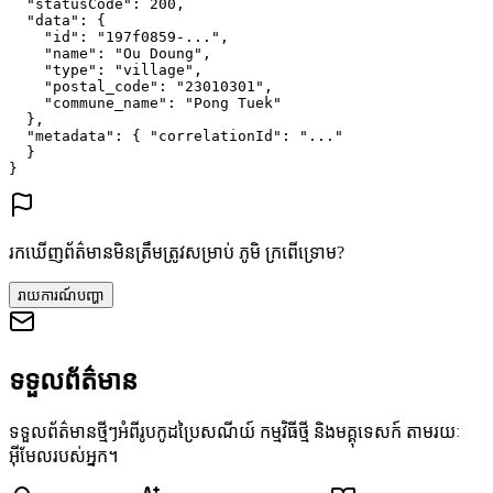
"statusCode"
: 
200
,
"data"
: {
"id"
: 
"197f0859-..."
,
"name"
: 
"Ou Doung"
,
"type"
: 
"village"
,
"postal_code"
: 
"23010301"
,
"commune_name"
: 
"Pong Tuek"
},
"metadata"
: {
"correlationId"
: 
"..."
}
}
រកឃើញព័ត៌មានមិនត្រឹមត្រូវសម្រាប់ ភូមិ ក្រពើទ្រោម?
រាយការណ៍បញ្ហា
ទទួលព័ត៌មាន
ទទួលព័ត៌មានថ្មីៗអំពីរូបកូដប្រៃសណីយ៍ កម្មវិធីថ្មី និងមគ្គុទេសក៍ តាមរយៈ
អ៊ីមែលរបស់អ្នក។