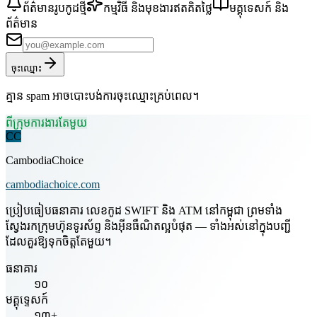
ព័ត៌មានរូបកូដថ្មី
កម្មវិធី និងមុខងារឥតគិតថ្លៃ
មគ្គុទេសក៍ និង
ព័ត៌មាន
ចុះឈ្មោះ
គ្មាន spam អាចបោះបង់ការចុះឈ្មោះគ្រប់ពេល។
ពីក្រុមការងារតែមួយ
CC
CambodiaChoice
cambodiachoice.com
ប្រៀបធៀបធនាគារ លេខកូដ SWIFT និង ATM នៅកម្ពុជា ព្រមទាំង
ស្វែងរកក្រុមហ៊ុនទូរស័ព្ទ និងអ៊ីនធឺណិតល្អបំផុត — ទាំងអស់នៅក្នុងបញ្ជី
ដែលគួរឱ្យទុកចិត្តតែមួយ។
ធនាគារ
១០
មគ្គុទ្ទេសក៍
១៣+