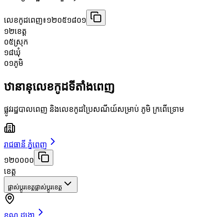
លេខកូដពេញ៖
១២០៥១៨០១
១២
ខេត្ត
០៥
ស្រុក
១៨
ឃុំ
០១
ភូមិ
ឋានានុលេខកូដទីតាំងពេញ
ផ្លូវរដ្ឋបាលពេញ និងលេខកូដប្រៃសណីយ៍សម្រាប់ ភូមិ ក្រពើទ្រោម
រាជធានី ភ្នំពេញ
១២០០០០
ខេត្ត
ផ្លាស់ប្តូរខេត្ត
ផ្លាស់ប្តូរខេត្ត
ខណ្ឌ ដង្កោ