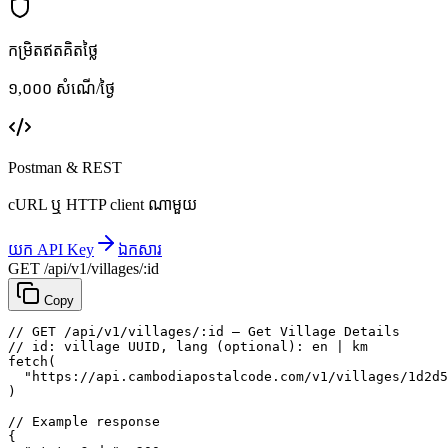
កម្រិតឥតគិតថ្លៃ
១,០០០ សំណើ/ថ្ងៃ
Postman & REST
cURL ឬ HTTP client ណាមួយ
យក API Key
ឯកសារ
GET /api/v1/villages/:id
Copy
// GET /api/v1/villages/:id — Get Village Details
// id: village UUID, lang (optional): en | km
fetch
(
"https://api.cambodiapostalcode.com/v1/villages/1d2d5
)
// Example response
{