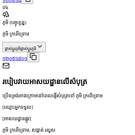
១២០៥១៨
០៤
ភូមិ
(បច្ចុប្បន្ន)
ភូមិ ក្រពើទ្រោម
ផ្លាស់ប្តូរភូមិ
ផ្លាស់ប្តូរភូមិ
១២០៥១៨០១
របៀបវាយអាសយដ្ឋានលើសំបុត្រ
ប្រើទម្រង់ខាងក្រោមនៅពេលផ្ញើសំបុត្រទៅ ភូមិ ក្រពើទ្រោម
[ឈ្មោះអ្នកទទួល]
[អាសយដ្ឋានផ្លូវ]
ភូមិ ក្រពើទ្រោម
,
សង្កាត់ រលួស