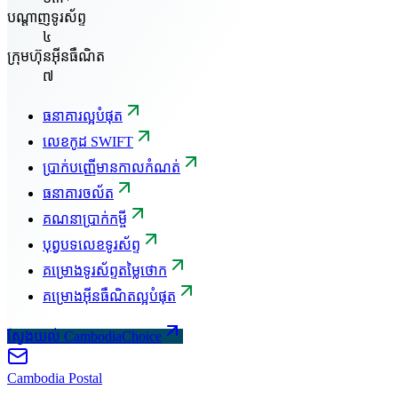
បណ្តាញទូរស័ព្ទ
៤
ក្រុមហ៊ុនអ៊ីនធឺណិត
៧
ធនាគារល្អបំផុត
លេខកូដ SWIFT
ប្រាក់បញ្ញើមានកាលកំណត់
ធនាគារចល័ត
គណនាប្រាក់កម្ចី
បុព្វបទលេខទូរស័ព្ទ
គម្រោងទូរស័ព្ទតម្លៃថោក
គម្រោងអ៊ីនធឺណិតល្អបំផុត
ស្វែងយល់ CambodiaChoice
Cambodia
Postal