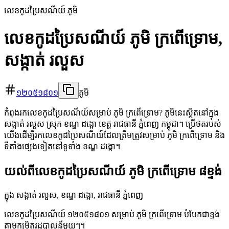
លេខកូដប្រៃសណីយ៍ ភូមិ
លេខកូដប្រៃសណីយ៍ ភូមិ ក្រពើទ្រោម,
សង្កាត់ រលួស
១២០៥១៨០១
ភូមិ
កំពុងរកលេខកូដប្រៃសណីយ៍សម្រាប់ ភូមិ ក្រពើទ្រោម? ភូមិនេះស្ថិតនៅក្នុង
សង្កាត់ រលួស ស្រុក ខណ្ឌ ដង្កោ ខេត្ត រាជធានី ភ្នំពេញ កម្ពុជា។ ប្រើថតរបស់
យើងដើម្បីរកលេខកូដប្រៃសណីយ៍ដែលត្រឹមត្រូវសម្រាប់ ភូមិ ក្រពើទ្រោម និង
ទីតាំងផ្សេងទៀតនៅទូទាំង ខណ្ឌ ដង្កោ។
យល់ពីលេខកូដប្រៃសណីយ៍ ភូមិ ក្រពើទ្រោម ៨ខ្ទង់
ក្នុង សង្កាត់ រលួស, ខណ្ឌ ដង្កោ, រាជធានី ភ្នំពេញ
លេខកូដប្រៃសណីយ៍ ១២០៥១៨០១ សម្រាប់ ភូមិ ក្រពើទ្រោម បំបែកជាខ្ទង់
តាមកម្រិតរដ្ឋបាលនីមួយៗ។