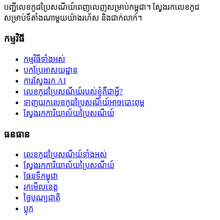
បញ្ជីលេខកូដប្រៃសណីយ៍ពេញលេញសម្រាប់កម្ពុជា។ ស្វែងរកលេខកូដ
សម្រាប់ទីតាំងណាមួយយ៉ាងរហ័ស និងជាក់លាក់។
កម្មវិធី
កម្មវិធីទាំងអស់
បកប្រែអាសយដ្ឋាន
ការស្វែងរក AI
លេខកូដប្រៃសណីយ៍របស់ខ្ញុំគឺជាអ្វី?
ទាញយកលេខកូដប្រៃសណីយ៍អាចបោះពុម្ភ
ស្វែងរកការិយាល័យប្រៃសណីយ៍
ធនធាន
លេខកូដប្រៃសណីយ៍ទាំងអស់
ស្វែងរកការិយាល័យប្រៃសណីយ៍
ផែនទីកម្ពុជា
រកមើលខេត្ត
ថ្ងៃបុណ្យជាតិ
ប្លុក