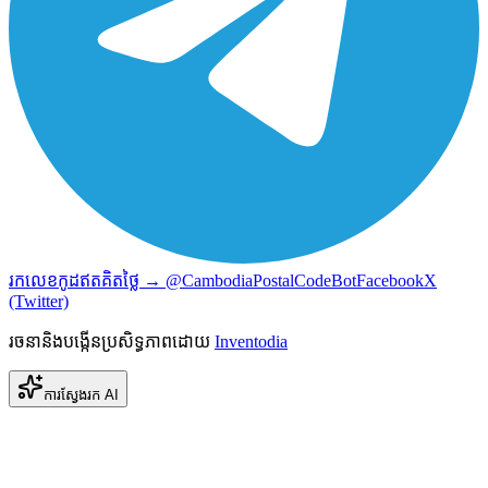
រកលេខកូដឥតគិតថ្លៃ → @CambodiaPostalCodeBot
Facebook
X
(Twitter)
រចនានិងបង្កើនប្រសិទ្ធភាពដោយ
Inventodia
ការស្វែងរក AI