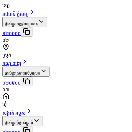
ខេត្ត
រាជធានី ភ្នំពេញ
ផ្លាស់ប្តូរខេត្ត
ផ្លាស់ប្តូរខេត្ត
១២០០០០
០២
ស្រុក
ខណ្ឌ ដង្កោ
ផ្លាស់ប្តូរស្រុក
ផ្លាស់ប្តូរស្រុក
១២០៥០០
០៣
ឃុំ
សង្កាត់ រលួស
ផ្លាស់ប្តូរឃុំ
ផ្លាស់ប្តូរឃុំ