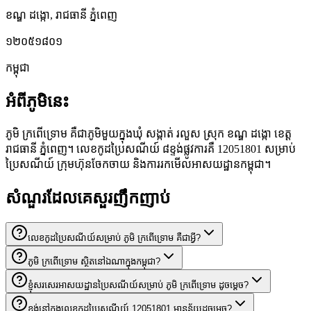
ខណ្ឌ ដង្កោ
,
រាជធានី ភ្នំពេញ
១២០៥១៨០១
កម្ពុជា
អំពីភូមិនេះ
ភូមិ ក្រពើទ្រោម គឺជាភូមិមួយក្នុងឃុំ សង្កាត់ រលួស ស្រុក ខណ្ឌ ដង្កោ ខេត្ត
រាជធានី ភ្នំពេញ។ លេខកូដប្រៃសណីយ៍ ៨ខ្ទង់ផ្លូវការគឺ 12051801 សម្រាប់
ប្រៃសណីយ៍ ក្រុមហ៊ុនចែកចាយ និងការរកមើលអាសយដ្ឋានកម្ពុជា។
សំណួរដែលគេសួរញឹកញាប់
លេខកូដប្រៃសណីយ៍សម្រាប់ ភូមិ ក្រពើទ្រោម គឺជាអ្វី?
ភូមិ ក្រពើទ្រោម ស្ថិតនៅឯណាក្នុងកម្ពុជា?
ខ្ញុំសរសេរអាសយដ្ឋានប្រៃសណីយ៍សម្រាប់ ភូមិ ក្រពើទ្រោម ដូចម្តេច?
ខ្ទង់នៅក្នុងលេខកូដប្រៃសណីយ៍ 12051801 មានន័យដូចម្តេច?