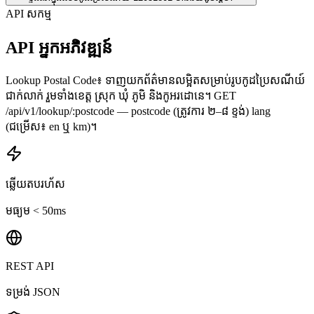
API សកម្ម
API អ្នកអភិវឌ្ឍន៍
Lookup Postal Code៖ ទាញយកព័ត៌មានលម្អិតសម្រាប់រូបកូដប្រៃសណីយ៍
ជាក់លាក់ រួមទាំងខេត្ត ស្រុក ឃុំ ភូមិ និងកូអរដោនេ។ GET
/api/v1/lookup/:postcode — postcode (ត្រូវការ ២–៨ ខ្ទង់) lang
(ជម្រើស៖ en ឬ km)។
ឆ្លើយតបរហ័ស
មធ្យម < 50ms
REST API
ទម្រង់ JSON