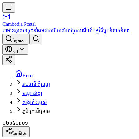
Cambodia
Postal
តាមខេត្ត
លេខកូដទាំងអស់
ការិយាល័យប្រៃសណីយ៍
កម្មវិធី
ប្លុក
ទំនាក់ទំនង
ស្វែងរក...
KH
Home
រាជធានី ភ្នំពេញ
ខណ្ឌ ដង្កោ
សង្កាត់ រលួស
ភូមិ ក្រពើទ្រោម
១២០៥១៨០១
ចែករំលែក