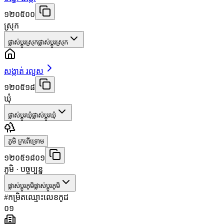
១២០៥០០
ស្រុក
ផ្លាស់ប្តូរស្រុក
ផ្លាស់ប្តូរស្រុក
សង្កាត់ រលួស
១២០៥១៨
ឃុំ
ផ្លាស់ប្តូរឃុំ
ផ្លាស់ប្តូរឃុំ
ភូមិ ក្រពើទ្រោម
១២០៥១៨០១
ភូមិ
· បច្ចុប្បន្ន
ផ្លាស់ប្តូរភូមិ
ផ្លាស់ប្តូរភូមិ
#
កម្រិត
ឈ្មោះ
លេខកូដ
០១