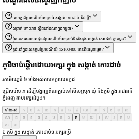
សំណួរដែលគេសួរញឹកញាប់
លេខកូដប្រៃសណីយ៍សម្រាប់ សង្កាត់ កោះដាច់ គឺជាអ្វី?
សង្កាត់ កោះដាច់ ស្ថិតនៅឯណាក្នុងកម្ពុជា?
ខ្ញុំសរសេរអាសយដ្ឋានប្រៃសណីយ៍សម្រាប់ទីតាំងក្នុង សង្កាត់ កោះដាច់ ដូចម្តេច?
ខ្ទង់នៅក្នុងលេខកូដប្រៃសណីយ៍ 12100400 មានន័យដូចម្តេច?
ភូមិចាប់ផ្តើមដោយអក្សរ ក្នុង សង្កាត់ កោះដាច់
រកមើលភូមិ ៦ ទាំងអស់តាមអក្ខរលេខកូដ
ជ្រើសរើស ភ ដើម្បីបង្ហាញតំណភ្ជាប់ទៅមើលស្រុក ឃុំ និងភូមិ ក្នុង រាជធានី
ភ្នំពេញ តាមអក្សរដំបូង។
ទាំងអស់
ក
ខ
គ
ឃ
ង
ច
ឆ
ជ
ឈ
ញ
ដ
ឋ
ឌ
ឍ
ណ
ត
ថ
ទ
ធ
ន
ប
ផ
ព
ភ
ម
យ
រ
ល
វ
ឝ
ឞ
ស
ហ
៦ ភូមិ ក្នុង សង្កាត់ កោះដាច់
១
អក្សរប្រើ