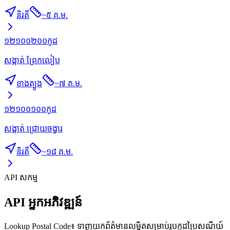
និរតី
~
៥ គ.ម.
១២១០០២០០
កូដ
សង្កាត់ ព្រែកលៀប
ខាងត្បូង
~
៧ គ.ម.
១២១០០១០០
កូដ
សង្កាត់ ជ្រោយចង្វារ
និរតី
~
១៨ គ.ម.
API សកម្ម
API អ្នកអភិវឌ្ឍន៍
Lookup Postal Code៖ ទាញយកព័ត៌មានលម្អិតសម្រាប់រូបកូដប្រៃសណីយ៍