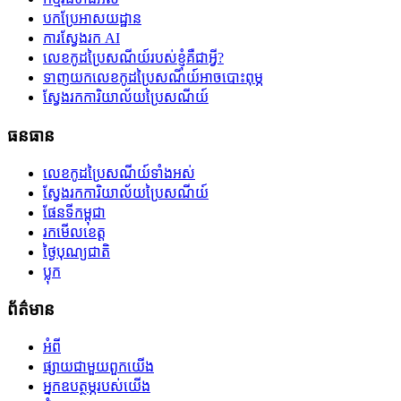
បកប្រែអាសយដ្ឋាន
ការស្វែងរក AI
លេខកូដប្រៃសណីយ៍របស់ខ្ញុំគឺជាអ្វី?
ទាញយកលេខកូដប្រៃសណីយ៍អាចបោះពុម្ភ
ស្វែងរកការិយាល័យប្រៃសណីយ៍
ធនធាន
លេខកូដប្រៃសណីយ៍ទាំងអស់
ស្វែងរកការិយាល័យប្រៃសណីយ៍
ផែនទីកម្ពុជា
រកមើលខេត្ត
ថ្ងៃបុណ្យជាតិ
ប្លុក
ព័ត៌មាន
អំពី
ផ្សាយជាមួយពួកយើង
អ្នកឧបត្ថម្ភរបស់យើង