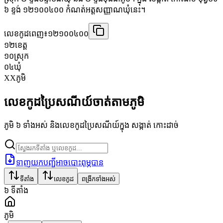
៦ ខ្ទង់ ១២១០០៤០០ កំណត់អត្តសញ្ញាណឃុំនេះ។
លេខកូដពេញ៖
១២១០០៤០០
១២
ខេត្ត
១០
ស្រុក
០៤
ឃុំ
XX
ភូមិ
លេខកូដប្រៃសណីយ៍ចាត់តាមភូមិ
ភូមិ ៦ ទាំងអស់ និងលេខកូដប្រៃសណីយ៍ក្នុង សង្កាត់ កោះដាច់
ទាញយកបញ្ជីអាចបោះពុម្ភបាន
ទីតាំង
លេខកូដ
ពង្រីកទាំងអស់
៦
ទីតាំង
ភូមិ