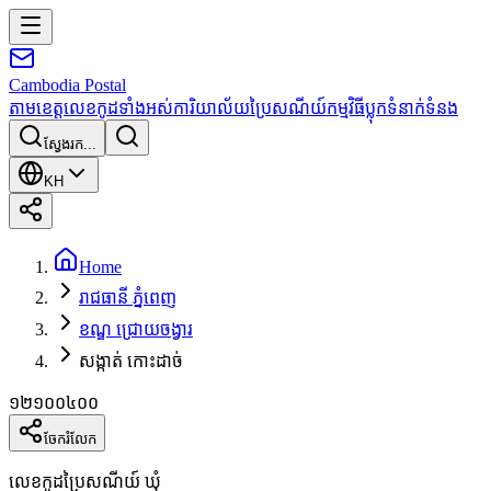
Cambodia
Postal
តាមខេត្ត
លេខកូដទាំងអស់
ការិយាល័យប្រៃសណីយ៍
កម្មវិធី
ប្លុក
ទំនាក់ទំនង
ស្វែងរក...
KH
Home
រាជធានី ភ្នំពេញ
ខណ្ឌ ជ្រោយចង្វារ
សង្កាត់ កោះដាច់
១២១០០៤០០
ចែករំលែក
លេខកូដប្រៃសណីយ៍ ឃុំ