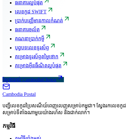
ធនាគារល្អបំផុត
លេខកូដ SWIFT
ប្រាក់បញ្ញើមានកាលកំណត់
ធនាគារចល័ត
គណនាប្រាក់កម្ចី
បុព្វបទលេខទូរស័ព្ទ
គម្រោងទូរស័ព្ទតម្លៃថោក
គម្រោងអ៊ីនធឺណិតល្អបំផុត
ស្វែងយល់ CambodiaChoice
Cambodia
Postal
បញ្ជីលេខកូដប្រៃសណីយ៍ពេញលេញសម្រាប់កម្ពុជា។ ស្វែងរកលេខកូដ
សម្រាប់ទីតាំងណាមួយយ៉ាងរហ័ស និងជាក់លាក់។
កម្មវិធី
កម្មវិធីទាំងអស់