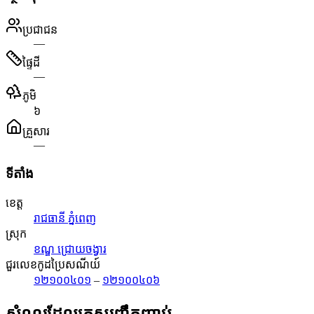
ប្រជាជន
—
ផ្ទៃដី
—
ភូមិ
៦
គ្រួសារ
—
ទីតាំង
ខេត្ត
រាជធានី ភ្នំពេញ
ស្រុក
ខណ្ឌ ជ្រោយចង្វារ
ជួរលេខកូដប្រៃសណីយ៍
១២១០០៤០១
–
១២១០០៤០៦