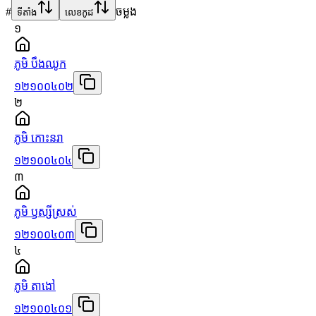
#
ចម្លង
ទីតាំង
លេខកូដ
១
ភូមិ បឹងឈូក
១២១០០៤០២
២
ភូមិ កោះនរា
១២១០០៤០៤
៣
ភូមិ ឫស្សីស្រស់
១២១០០៤០៣
៤
ភូមិ តាងៅ
១២១០០៤០១