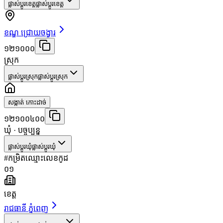
ផ្លាស់ប្តូរខេត្ត
ផ្លាស់ប្តូរខេត្ត
ខណ្ឌ ជ្រោយចង្វារ
១២១០០០
ស្រុក
ផ្លាស់ប្តូរស្រុក
ផ្លាស់ប្តូរស្រុក
សង្កាត់ កោះដាច់
១២១០០៤០០
ឃុំ
· បច្ចុប្បន្ន
ផ្លាស់ប្តូរឃុំ
ផ្លាស់ប្តូរឃុំ
#
កម្រិត
ឈ្មោះ
លេខកូដ
០១
ខេត្ត
រាជធានី ភ្នំពេញ