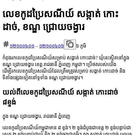
លេខកូដប្រៃសណីយ៍ សង្កាត់ កោះ
ដាច់, ខណ្ឌ ជ្រោយចង្វារ
១២១០០៤០១
–
១២១០០៤០៦
៦ ភូមិ
កំពុងរកលេខកូដប្រៃសណីយ៍សម្រាប់ សង្កាត់ កោះដាច់? ឃុំនេះស្ថិតនៅក្នុង
ខណ្ឌ ជ្រោយចង្វារ ខេត្ត រាជធានី ភ្នំពេញ កម្ពុជា។ ប្រើថតរបស់យើង
ដើម្បីរកលេខកូដប្រៃសណីយ៍ដែលត្រឹមត្រូវសម្រាប់ សង្កាត់ កោះដាច់ និង
ទីតាំងផ្សេងទៀតនៅទូទាំង ខណ្ឌ ជ្រោយចង្វារ។
យល់ពីលេខកូដប្រៃសណីយ៍ សង្កាត់ កោះដាច់
៨ខ្ទង់
ក្នុង ខណ្ឌ ជ្រោយចង្វារ, រាជធានី ភ្នំពេញ
លេខកូដប្រៃសណីយ៍កម្ពុជាមាន ៨ ខ្ទង់។ ២ ខ្ទង់ដំបូងជាខេត្ត ២ ខ្ទង់បន្ទាប់ជា
ស្រុក ២ ខ្ទង់បន្ទាប់ជាឃុំ និង ២ ខ្ទង់ចុងជាភូមិ។ ក្នុង សង្កាត់ កោះដាច់ បុព្វបទ