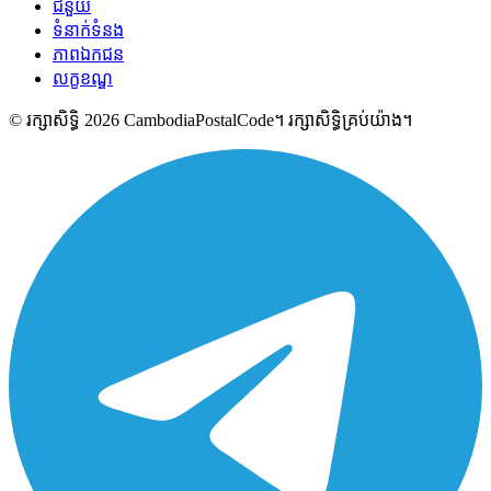
ជំនួយ
ទំនាក់ទំនង
ភាពឯកជន
លក្ខខណ្ឌ
© រក្សាសិទ្ធិ 2026 CambodiaPostalCode។ រក្សាសិទ្ធិគ្រប់យ៉ាង។