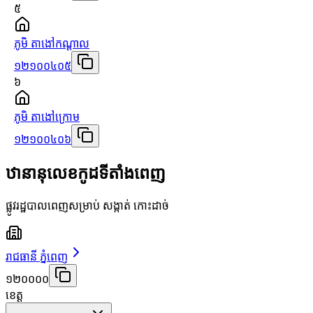
៥
ភូមិ តាងៅកណ្ដាល
១២១០០៤០៥
៦
ភូមិ តាងៅក្រោម
១២១០០៤០៦
ឋានានុលេខកូដទីតាំងពេញ
ផ្លូវរដ្ឋបាលពេញសម្រាប់ សង្កាត់ កោះដាច់
រាជធានី ភ្នំពេញ
១២០០០០
ខេត្ត