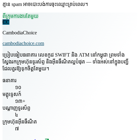
គ្មាន spam អាចបោះបង់ការចុះឈ្មោះគ្រប់ពេល។
ពីក្រុមការងារតែមួយ
CC
CambodiaChoice
cambodiachoice.com
ប្រៀបធៀបធនាគារ លេខកូដ SWIFT និង ATM នៅកម្ពុជា ព្រមទាំង
ស្វែងរកក្រុមហ៊ុនទូរស័ព្ទ និងអ៊ីនធឺណិតល្អបំផុត — ទាំងអស់នៅក្នុងបញ្ជី
ដែលគួរឱ្យទុកចិត្តតែមួយ។
ធនាគារ
១០
មគ្គុទ្ទេសក៍
១៣+
បណ្តាញទូរស័ព្ទ
៤
ក្រុមហ៊ុនអ៊ីនធឺណិត
៧