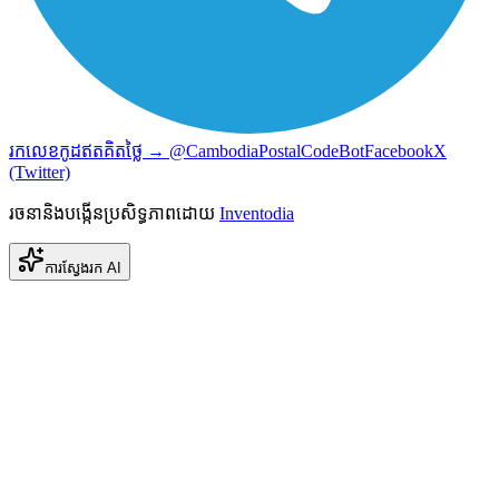
រកលេខកូដឥតគិតថ្លៃ → @CambodiaPostalCodeBot
Facebook
X
(Twitter)
រចនានិងបង្កើនប្រសិទ្ធភាពដោយ
Inventodia
ការស្វែងរក AI