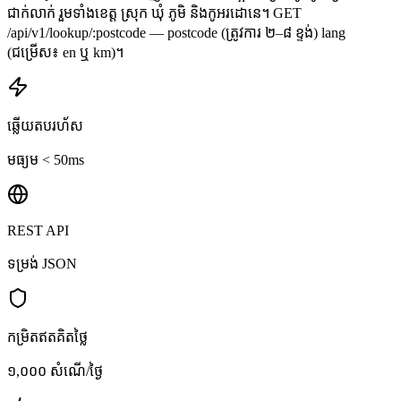
ជាក់លាក់ រួមទាំងខេត្ត ស្រុក ឃុំ ភូមិ និងកូអរដោនេ។ GET
/api/v1/lookup/:postcode — postcode (ត្រូវការ ២–៨ ខ្ទង់) lang
(ជម្រើស៖ en ឬ km)។
ឆ្លើយតបរហ័ស
មធ្យម < 50ms
REST API
ទម្រង់ JSON
កម្រិតឥតគិតថ្លៃ
១,០០០ សំណើ/ថ្ងៃ