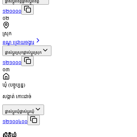
ផ្លាស់ប្តូរខេត្ត
ផ្លាស់ប្តូរខេត្ត
១២០០០០
០២
ស្រុក
ខណ្ឌ ជ្រោយចង្វារ
ផ្លាស់ប្តូរស្រុក
ផ្លាស់ប្តូរស្រុក
១២១០០០
០៣
ឃុំ
(បច្ចុប្បន្ន)
សង្កាត់ កោះដាច់
ផ្លាស់ប្តូរឃុំ
ផ្លាស់ប្តូរឃុំ
១២១០០៤០០
ស្ថិតិឃុំ