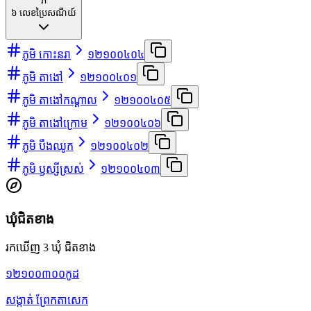
ភ
៦
លេខប្រៃសណីយ៍
ភូមិ កោះនរា
១២១០០៤០៤
ភូមិ តាងៅ
១២១០០៤០១
ភូមិ តាងៅកណ្ដាល
១២១០០៤០៥
ភូមិ តាងៅក្រោម
១២១០០៤០៦
ភូមិ បឹងឈូក
១២១០០៤០២
ភូមិ ឫស្សីស្រស់
១២១០០៤០៣
ឃុំជិតខាង
រកឃើញ 3 ឃុំ ជិតខាង
១២១០០៣០០
កូដ
សង្កាត់ ព្រែកតាសេក