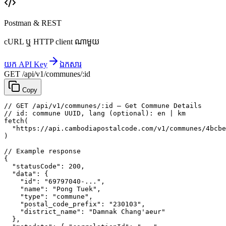
Postman & REST
cURL ឬ HTTP client ណាមួយ
យក API Key
ឯកសារ
GET /api/v1/communes/:id
Copy
// GET /api/v1/communes/:id — Get Commune Details
// id: commune UUID, lang (optional): en | km
fetch
(
"https://api.cambodiapostalcode.com/v1/communes/4bcbe
)
// Example response
{
"statusCode"
: 
200
,
"data"
: {
"id"
: 
"69797040-..."
,
"name"
: 
"Pong Tuek"
,
"type"
: 
"commune"
,
"postal_code_prefix"
: 
"230103"
,
"district_name"
: 
"Damnak Chang'aeur"
},