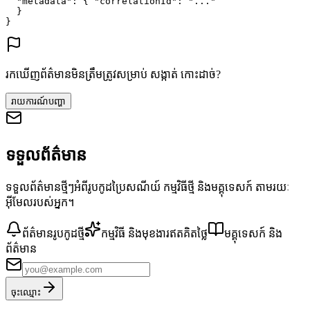
"metadata"
: {
"correlationId"
: 
"..."
}
}
រកឃើញព័ត៌មានមិនត្រឹមត្រូវសម្រាប់ សង្កាត់ កោះដាច់?
រាយការណ៍បញ្ហា
ទទួលព័ត៌មាន
ទទួលព័ត៌មានថ្មីៗអំពីរូបកូដប្រៃសណីយ៍ កម្មវិធីថ្មី និងមគ្គុទេសក៍ តាមរយៈ
អ៊ីមែលរបស់អ្នក។
ព័ត៌មានរូបកូដថ្មី
កម្មវិធី និងមុខងារឥតគិតថ្លៃ
មគ្គុទេសក៍ និង
ព័ត៌មាន
ចុះឈ្មោះ