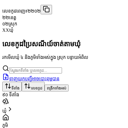
លេខកូដពេញ៖
២២០២
២២
ខេត្ត
០២
ស្រុក
XX
ឃុំ
លេខកូដប្រៃសណីយ៍ចាត់តាមឃុំ
រកមើលឃុំ ៤ និងភូមិទាំងអស់ក្នុង ស្រុក បន្ទាយអំពិល
ទាញយកបញ្ជីអាចបោះពុម្ភបាន
ទីតាំង
លេខកូដ
ពង្រីកទាំងអស់
៩០
ទីតាំង
ឃុំ
ភូមិ