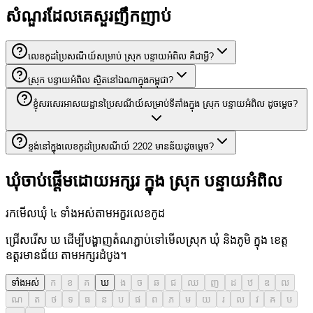
សំណួរដែលគេសួរញឹកញាប់
លេខកូដប្រៃសណីយ៍សម្រាប់ ស្រុក បន្ទាយអំពិល គឺជាអ្វី?
ស្រុក បន្ទាយអំពិល ស្ថិតនៅឯណាក្នុងកម្ពុជា?
ខ្ញុំសរសេរអាសយដ្ឋានប្រៃសណីយ៍សម្រាប់ទីតាំងក្នុង ស្រុក បន្ទាយអំពិល ដូចម្តេច?
ខ្ទង់នៅក្នុងលេខកូដប្រៃសណីយ៍ 2202 មានន័យដូចម្តេច?
ឃុំចាប់ផ្តើមដោយអក្សរ ក្នុង ស្រុក បន្ទាយអំពិល
រកមើលឃុំ ៤ ទាំងអស់តាមអក្ខរលេខកូដ
ជ្រើសរើស ឃ ដើម្បីបង្ហាញតំណភ្ជាប់ទៅមើលស្រុក ឃុំ និងភូមិ ក្នុង ខេត្ត
ឧត្តរមានជ័យ តាមអក្សរដំបូង។
ទាំងអស់
ក
ខ
គ
ឃ
ង
ច
ឆ
ជ
ឈ
ញ
ដ
ឋ
ឌ
ឍ
ណ
ត
ថ
ទ
ធ
ន
ប
ផ
ព
ភ
ម
យ
រ
ល
វ
ឝ
ឞ