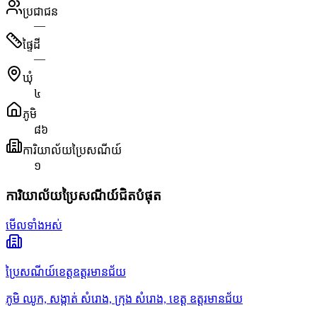
ប្រជាជន
—
ផ្ទៃដី
—
ឃុំ
៤
ភូមិ
៨៦
ការិយាល័យប្រៃសណីយ៍
១
ការិយាល័យប្រៃសណីយ៍ជិតបំផុត
មើលទាំងអស់
ប្រៃសណីយ៍ខេត្តឧត្តរមានជ័យ
ភូមិ ឈូក, សង្កាត់ សំរោង, ក្រុង សំរោង, ខេត្ត ឧត្តរមានជ័យ