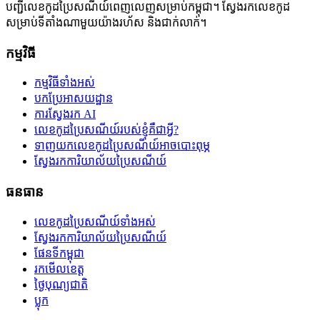
បញ្ជីលេខកូដប្រៃសណីយ៍ពេញលេញសម្រាប់កម្ពុជា។ ស្វែងរកលេខកូដ
សម្រាប់ទីតាំងណាមួយយ៉ាងរហ័ស និងជាក់លាក់។
កម្មវិធី
កម្មវិធីទាំងអស់
បកប្រែអាសយដ្ឋាន
ការស្វែងរក AI
លេខកូដប្រៃសណីយ៍របស់ខ្ញុំគឺជាអ្វី?
ទាញយកលេខកូដប្រៃសណីយ៍អាចបោះពុម្ភ
ស្វែងរកការិយាល័យប្រៃសណីយ៍
ធនធាន
លេខកូដប្រៃសណីយ៍ទាំងអស់
ស្វែងរកការិយាល័យប្រៃសណីយ៍
ផែនទីកម្ពុជា
រកមើលខេត្ត
ថ្ងៃបុណ្យជាតិ
ប្លុក