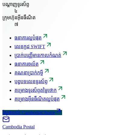
បណ្តាញទូរស័ព្ទ
៤
ក្រុមហ៊ុនអ៊ីនធឺណិត
៧
ធនាគារល្អបំផុត
លេខកូដ SWIFT
ប្រាក់បញ្ញើមានកាលកំណត់
ធនាគារចល័ត
គណនាប្រាក់កម្ចី
បុព្វបទលេខទូរស័ព្ទ
គម្រោងទូរស័ព្ទតម្លៃថោក
គម្រោងអ៊ីនធឺណិតល្អបំផុត
ស្វែងយល់ CambodiaChoice
Cambodia
Postal