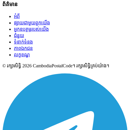
ព័ត៌មាន
អំពី
ផ្សាយជាមួយពួកយើង
អ្នកឧបត្ថម្ភរបស់យើង
ជំនួយ
ទំនាក់ទំនង
ភាពឯកជន
លក្ខខណ្ឌ
© រក្សាសិទ្ធិ 2026 CambodiaPostalCode។ រក្សាសិទ្ធិគ្រប់យ៉ាង។