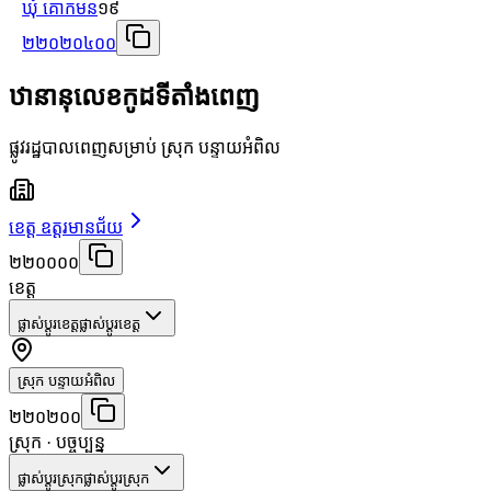
ឃុំ គោកមន
១៩
២២០២០៤០០
ឋានានុលេខកូដទីតាំងពេញ
ផ្លូវរដ្ឋបាលពេញសម្រាប់ ស្រុក បន្ទាយអំពិល
ខេត្ត ឧត្តរមានជ័យ
២២០០០០
ខេត្ត
ផ្លាស់ប្តូរខេត្ត
ផ្លាស់ប្តូរខេត្ត
ស្រុក បន្ទាយអំពិល
២២០២០០
ស្រុក
· បច្ចុប្បន្ន
ផ្លាស់ប្តូរស្រុក
ផ្លាស់ប្តូរស្រុក