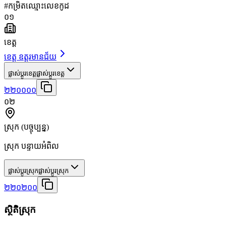
#
កម្រិត
ឈ្មោះ
លេខកូដ
០១
ខេត្ត
ខេត្ត ឧត្តរមានជ័យ
ផ្លាស់ប្តូរខេត្ត
ផ្លាស់ប្តូរខេត្ត
២២០០០០
០២
ស្រុក
(បច្ចុប្បន្ន)
ស្រុក បន្ទាយអំពិល
ផ្លាស់ប្តូរស្រុក
ផ្លាស់ប្តូរស្រុក
២២០២០០
ស្ថិតិស្រុក