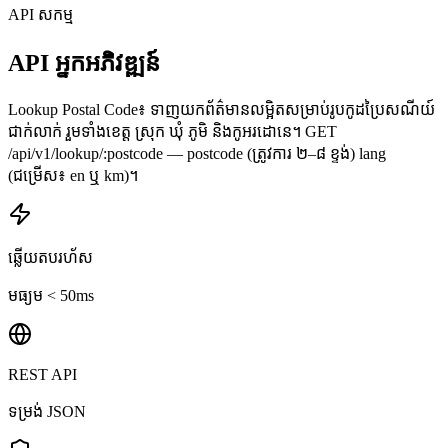
API សកម្ម
API អ្នកអភិវឌ្ឍន៍
Lookup Postal Code៖ ទាញយកព័ត៌មានលម្អិតសម្រាប់រូបកូដប្រៃសណីយ៍
ជាក់លាក់ រួមទាំងខេត្ត ស្រុក ឃុំ ភូមិ និងកូអរដោនេ។ GET
/api/v1/lookup/:postcode — postcode (ត្រូវការ ២–៨ ខ្ទង់) lang
(ជម្រើស៖ en ឬ km)។
ឆ្លើយតបរហ័ស
មធ្យម < 50ms
REST API
ទម្រង់ JSON