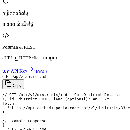
កម្រិតឥតគិតថ្លៃ
១,០០០ សំណើ/ថ្ងៃ
Postman & REST
cURL ឬ HTTP client ណាមួយ
យក API Key
ឯកសារ
GET /api/v1/districts/:id
Copy
// GET /api/v1/districts/:id — Get District Details
// id: district UUID, lang (optional): en | km
fetch
(
"https://api.cambodiapostalcode.com/v1/districts/33ee
)
// Example response
{
"statusCode"
: 
200
,