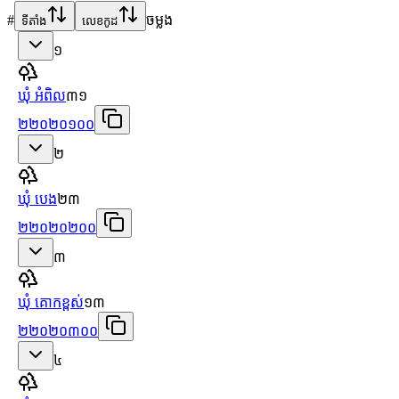
#
ចម្លង
ទីតាំង
លេខកូដ
១
ឃុំ អំពិល
៣១
២២០២០១០០
២
ឃុំ បេង
២៣
២២០២០២០០
៣
ឃុំ គោកខ្ពស់
១៣
២២០២០៣០០
៤