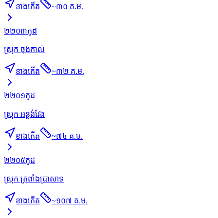
ខាងកើត
~
៣០ គ.ម.
២២០៣
កូដ
ស្រុក ចុងកាល់
ខាងកើត
~
៣២ គ.ម.
២២០១
កូដ
ស្រុក អន្លង់វែង
ខាងកើត
~
៧៤ គ.ម.
២២០៥
កូដ
ស្រុក ត្រពាំងប្រាសាទ
ខាងកើត
~
១០៧ គ.ម.