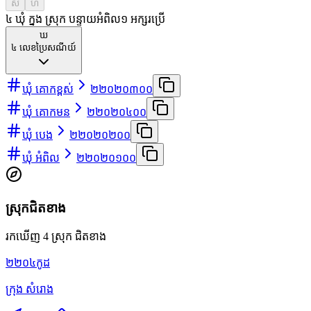
ស
ហ
៤ ឃុំ ក្នុង ស្រុក បន្ទាយអំពិល
១
អក្សរប្រើ
ឃ
៤
លេខប្រៃសណីយ៍
ឃុំ គោកខ្ពស់
២២០២០៣០០
ឃុំ គោកមន
២២០២០៤០០
ឃុំ បេង
២២០២០២០០
ឃុំ អំពិល
២២០២០១០០
ស្រុកជិតខាង
រកឃើញ 4 ស្រុក ជិតខាង
២២០៤
កូដ
ក្រុង សំរោង