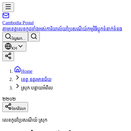
Cambodia
Postal
តាមខេត្ត
លេខកូដទាំងអស់
ការិយាល័យប្រៃសណីយ៍
កម្មវិធី
ប្លុក
ទំនាក់ទំនង
ស្វែងរក...
KH
Home
ខេត្ត ឧត្តរមានជ័យ
ស្រុក បន្ទាយអំពិល
២២០២
ចែករំលែក
លេខកូដប្រៃសណីយ៍ ស្រុក