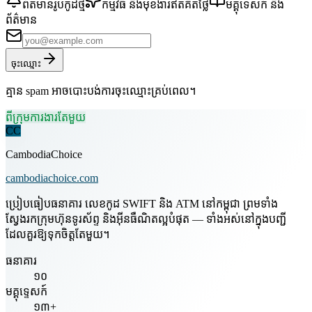
ព័ត៌មានរូបកូដថ្មី
កម្មវិធី និងមុខងារឥតគិតថ្លៃ
មគ្គុទេសក៍ និង
ព័ត៌មាន
ចុះឈ្មោះ
គ្មាន spam អាចបោះបង់ការចុះឈ្មោះគ្រប់ពេល។
ពីក្រុមការងារតែមួយ
CC
CambodiaChoice
cambodiachoice.com
ប្រៀបធៀបធនាគារ លេខកូដ SWIFT និង ATM នៅកម្ពុជា ព្រមទាំង
ស្វែងរកក្រុមហ៊ុនទូរស័ព្ទ និងអ៊ីនធឺណិតល្អបំផុត — ទាំងអស់នៅក្នុងបញ្ជី
ដែលគួរឱ្យទុកចិត្តតែមួយ។
ធនាគារ
១០
មគ្គុទ្ទេសក៍
១៣+