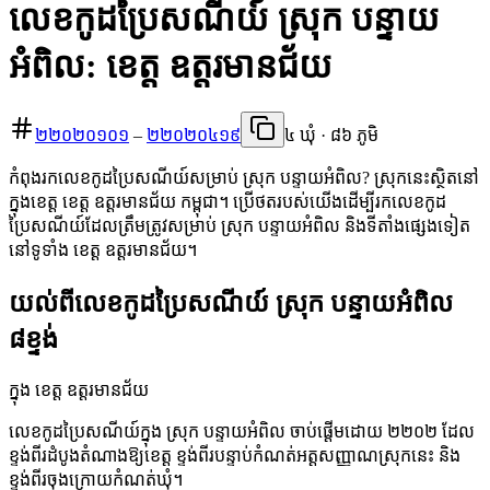
លេខកូដប្រៃសណីយ៍ ស្រុក បន្ទាយ
អំពិល: ខេត្ត ឧត្តរមានជ័យ
២២០២០១០១
–
២២០២០៤១៩
៤ ឃុំ · ៨៦ ភូមិ
កំពុងរកលេខកូដប្រៃសណីយ៍សម្រាប់ ស្រុក បន្ទាយអំពិល? ស្រុកនេះស្ថិតនៅ
ក្នុងខេត្ត ខេត្ត ឧត្តរមានជ័យ កម្ពុជា។ ប្រើថតរបស់យើងដើម្បីរកលេខកូដ
ប្រៃសណីយ៍ដែលត្រឹមត្រូវសម្រាប់ ស្រុក បន្ទាយអំពិល និងទីតាំងផ្សេងទៀត
នៅទូទាំង ខេត្ត ឧត្តរមានជ័យ។
យល់ពីលេខកូដប្រៃសណីយ៍ ស្រុក បន្ទាយអំពិល
៨ខ្ទង់
ក្នុង ខេត្ត ឧត្តរមានជ័យ
លេខកូដប្រៃសណីយ៍ក្នុង ស្រុក បន្ទាយអំពិល ចាប់ផ្តើមដោយ ២២០២ ដែល
ខ្ទង់ពីរដំបូងតំណាងឱ្យខេត្ត ខ្ទង់ពីរបន្ទាប់កំណត់អត្តសញ្ញាណស្រុកនេះ និង
ខ្ទង់ពីរចុងក្រោយកំណត់ឃុំ។