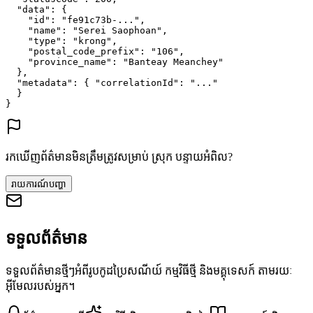
"data"
: {
"id"
: 
"fe91c73b-..."
,
"name"
: 
"Serei Saophoan"
,
"type"
: 
"krong"
,
"postal_code_prefix"
: 
"106"
,
"province_name"
: 
"Banteay Meanchey"
},
"metadata"
: {
"correlationId"
: 
"..."
}
}
រកឃើញព័ត៌មានមិនត្រឹមត្រូវសម្រាប់ ស្រុក បន្ទាយអំពិល?
រាយការណ៍បញ្ហា
ទទួលព័ត៌មាន
ទទួលព័ត៌មានថ្មីៗអំពីរូបកូដប្រៃសណីយ៍ កម្មវិធីថ្មី និងមគ្គុទេសក៍ តាមរយៈ
អ៊ីមែលរបស់អ្នក។