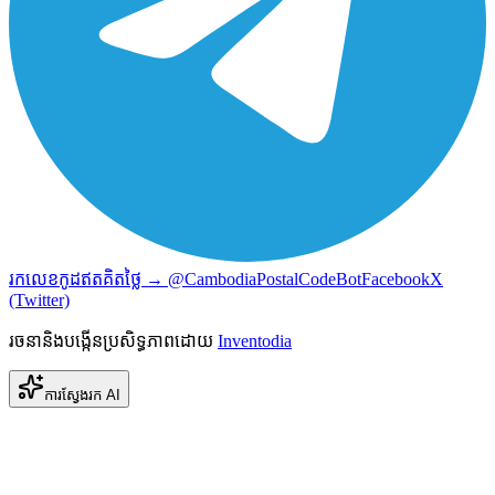
រកលេខកូដឥតគិតថ្លៃ → @CambodiaPostalCodeBot
Facebook
X
(Twitter)
រចនានិងបង្កើនប្រសិទ្ធភាពដោយ
Inventodia
ការស្វែងរក AI