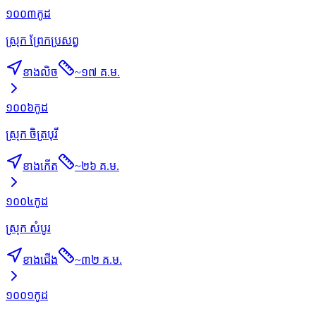
១០០៣
កូដ
ស្រុក ព្រែកប្រសព្វ
ខាងលិច
~
១៧ គ.ម.
១០០៦
កូដ
ស្រុក ចិត្របុរី
ខាងកើត
~
២៦ គ.ម.
១០០៤
កូដ
ស្រុក សំបូរ
ខាងជើង
~
៣២ គ.ម.
១០០១
កូដ