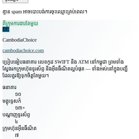
គ្មាន spam អាចបោះបង់ការចុះឈ្មោះគ្រប់ពេល។
ពីក្រុមការងារតែមួយ
CC
CambodiaChoice
cambodiachoice.com
ប្រៀបធៀបធនាគារ លេខកូដ SWIFT និង ATM នៅកម្ពុជា ព្រមទាំង
ស្វែងរកក្រុមហ៊ុនទូរស័ព្ទ និងអ៊ីនធឺណិតល្អបំផុត — ទាំងអស់នៅក្នុងបញ្ជី
ដែលគួរឱ្យទុកចិត្តតែមួយ។
ធនាគារ
១០
មគ្គុទ្ទេសក៍
១៣+
បណ្តាញទូរស័ព្ទ
៤
ក្រុមហ៊ុនអ៊ីនធឺណិត
៧