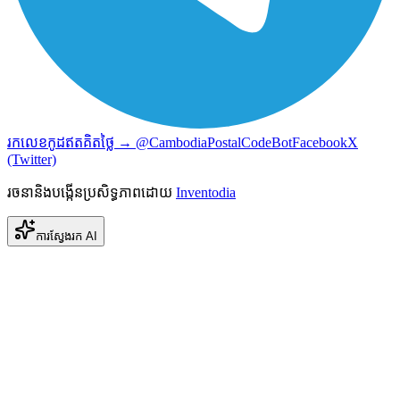
រកលេខកូដឥតគិតថ្លៃ → @CambodiaPostalCodeBot
Facebook
X
(Twitter)
រចនានិងបង្កើនប្រសិទ្ធភាពដោយ
Inventodia
ការស្វែងរក AI