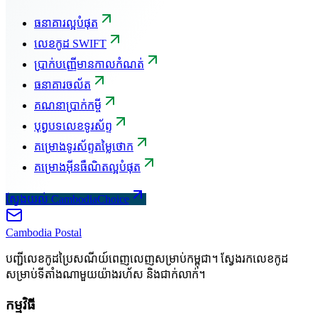
ធនាគារល្អបំផុត
លេខកូដ SWIFT
ប្រាក់បញ្ញើមានកាលកំណត់
ធនាគារចល័ត
គណនាប្រាក់កម្ចី
បុព្វបទលេខទូរស័ព្ទ
គម្រោងទូរស័ព្ទតម្លៃថោក
គម្រោងអ៊ីនធឺណិតល្អបំផុត
ស្វែងយល់ CambodiaChoice
Cambodia
Postal
បញ្ជីលេខកូដប្រៃសណីយ៍ពេញលេញសម្រាប់កម្ពុជា។ ស្វែងរកលេខកូដ
សម្រាប់ទីតាំងណាមួយយ៉ាងរហ័ស និងជាក់លាក់។
កម្មវិធី