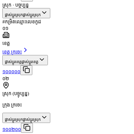
ស្រុក
· បច្ចុប្បន្ន
ផ្លាស់ប្តូរស្រុក
ផ្លាស់ប្តូរស្រុក
#
កម្រិត
ឈ្មោះ
លេខកូដ
០១
ខេត្ត
ខេត្ត ក្រចេះ
ផ្លាស់ប្តូរខេត្ត
ផ្លាស់ប្តូរខេត្ត
១០០០០០
០២
ស្រុក
(បច្ចុប្បន្ន)
ក្រុង ក្រចេះ
ផ្លាស់ប្តូរស្រុក
ផ្លាស់ប្តូរស្រុក
១០០២០០