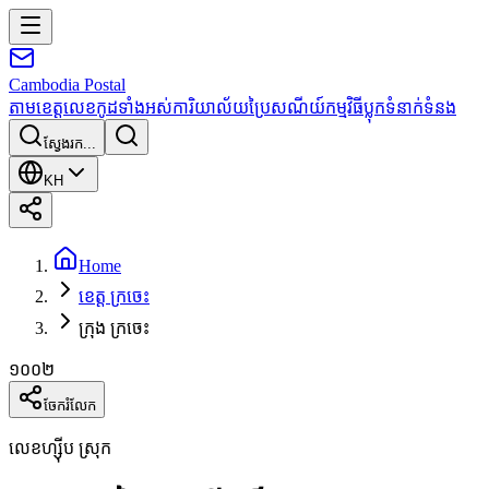
Cambodia
Postal
តាមខេត្ត
លេខកូដទាំងអស់
ការិយាល័យប្រៃសណីយ៍
កម្មវិធី
ប្លុក
ទំនាក់ទំនង
ស្វែងរក...
KH
Home
ខេត្ត ក្រចេះ
ក្រុង ក្រចេះ
១០០២
ចែករំលែក
លេខហ្ស៊ីប ស្រុក