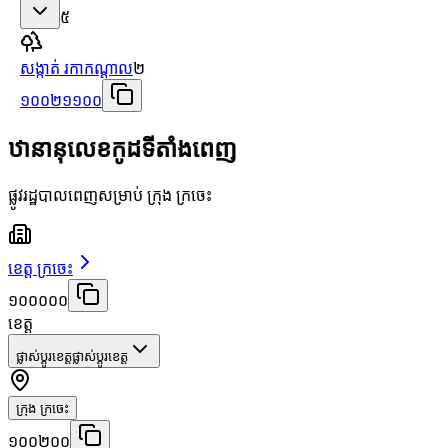
៥
សង្កាត់ រកាកណ្ដាល
២
១០០២១១០០
ឋានានុលេខកូដទីតាំងពេញ
ផ្លូវរដ្ឋបាលពេញសម្រាប់ ក្រុង ក្រចេះ
ខេត្ត ក្រចេះ
១០០០០០
ខេត្ត
ផ្លាស់ប្តូរខេត្ត
ផ្លាស់ប្តូរខេត្ត
ក្រុង ក្រចេះ
១០០២០០