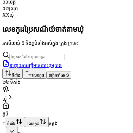
១០
ខេត្ត
០២
ស្រុក
XX
ឃុំ
លេខកូដប្រៃសណីយ៍ចាត់តាមឃុំ
រកមើលឃុំ ៥ និងភូមិទាំងអស់ក្នុង ក្រុង ក្រចេះ
ទាញយកបញ្ជីអាចបោះពុម្ភបាន
ទីតាំង
លេខកូដ
ពង្រីកទាំងអស់
២៤
ទីតាំង
ឃុំ
ភូមិ
#
ចម្លង
ទីតាំង
លេខកូដ