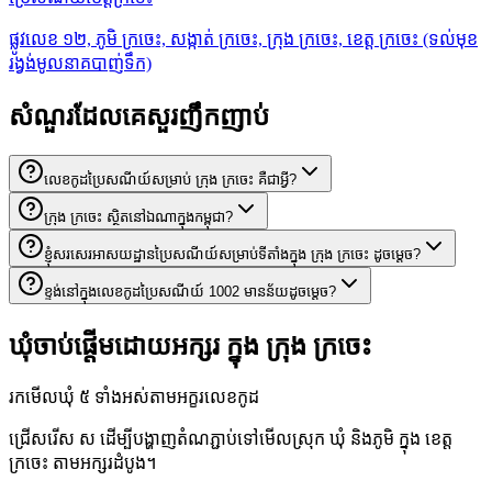
ផ្លូវលេខ ១២, ភូមិ ក្រចេះ, សង្កាត់ ក្រចេះ, ក្រុង ក្រចេះ, ខេត្ត ក្រចេះ (ទល់មុខ
រង្វង់មូលនាគបាញ់ទឹក)
សំណួរដែលគេសួរញឹកញាប់
លេខកូដប្រៃសណីយ៍សម្រាប់ ក្រុង ក្រចេះ គឺជាអ្វី?
ក្រុង ក្រចេះ ស្ថិតនៅឯណាក្នុងកម្ពុជា?
ខ្ញុំសរសេរអាសយដ្ឋានប្រៃសណីយ៍សម្រាប់ទីតាំងក្នុង ក្រុង ក្រចេះ ដូចម្តេច?
ខ្ទង់នៅក្នុងលេខកូដប្រៃសណីយ៍ 1002 មានន័យដូចម្តេច?
ឃុំចាប់ផ្តើមដោយអក្សរ ក្នុង ក្រុង ក្រចេះ
រកមើលឃុំ ៥ ទាំងអស់តាមអក្ខរលេខកូដ
ជ្រើសរើស ស ដើម្បីបង្ហាញតំណភ្ជាប់ទៅមើលស្រុក ឃុំ និងភូមិ ក្នុង ខេត្ត
ក្រចេះ តាមអក្សរដំបូង។