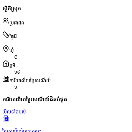
ស្ថិតិស្រុក
ប្រជាជន
—
ផ្ទៃដី
—
ឃុំ
៥
ភូមិ
១៩
ការិយាល័យប្រៃសណីយ៍
១
ការិយាល័យប្រៃសណីយ៍ជិតបំផុត
មើលទាំងអស់
ប្រៃសណីយ៍ខេត្តក្រចេះ