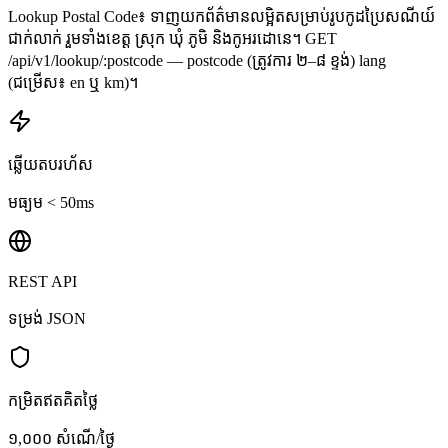
Lookup Postal Code៖ ទាញយកព័ត៌មានលម្អិតសម្រាប់រូបកូដប្រៃសណីយ៍
ជាក់លាក់ រួមទាំងខេត្ត ស្រុក ឃុំ ភូមិ និងកូអរដោនេ។ GET
/api/v1/lookup/:postcode — postcode (ត្រូវការ ២–៨ ខ្ទង់) lang
(ជម្រើស៖ en ឬ km)។
ឆ្លើយតបរហ័ស
មធ្យម < 50ms
REST API
ទម្រង់ JSON
កម្រិតឥតគិតថ្លៃ
១,០០០ សំណើ/ថ្ងៃ