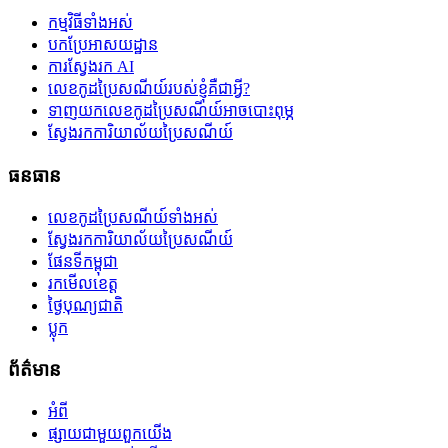
កម្មវិធីទាំងអស់
បកប្រែអាសយដ្ឋាន
ការស្វែងរក AI
លេខកូដប្រៃសណីយ៍របស់ខ្ញុំគឺជាអ្វី?
ទាញយកលេខកូដប្រៃសណីយ៍អាចបោះពុម្ភ
ស្វែងរកការិយាល័យប្រៃសណីយ៍
ធនធាន
លេខកូដប្រៃសណីយ៍ទាំងអស់
ស្វែងរកការិយាល័យប្រៃសណីយ៍
ផែនទីកម្ពុជា
រកមើលខេត្ត
ថ្ងៃបុណ្យជាតិ
ប្លុក
ព័ត៌មាន
អំពី
ផ្សាយជាមួយពួកយើង