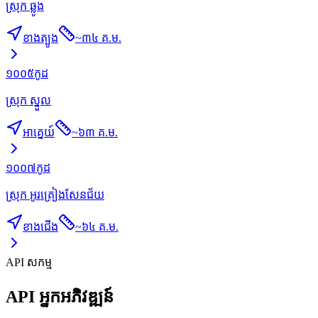
ស្រុក ឆ្លូង
ខាងត្បូង
~
៣៤ គ.ម.
១០០៥
កូដ
ស្រុក ស្នួល
អាគ្នេយ៍
~
៦៣ គ.ម.
១០០៧
កូដ
ស្រុក អូរគ្រៀងសែនជ័យ
ខាងជើង
~
៦៤ គ.ម.
API សកម្ម
API អ្នកអភិវឌ្ឍន៍