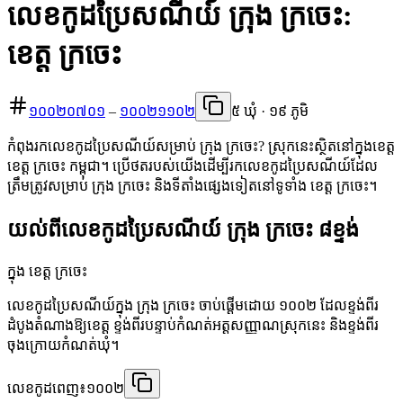
លេខកូដប្រៃសណីយ៍ ក្រុង ក្រចេះ:
ខេត្ត ក្រចេះ
១០០២០៧០១
–
១០០២១១០២
៥ ឃុំ · ១៩ ភូមិ
កំពុងរកលេខកូដប្រៃសណីយ៍សម្រាប់ ក្រុង ក្រចេះ? ស្រុកនេះស្ថិតនៅក្នុងខេត្ត
ខេត្ត ក្រចេះ កម្ពុជា។ ប្រើថតរបស់យើងដើម្បីរកលេខកូដប្រៃសណីយ៍ដែល
ត្រឹមត្រូវសម្រាប់ ក្រុង ក្រចេះ និងទីតាំងផ្សេងទៀតនៅទូទាំង ខេត្ត ក្រចេះ។
យល់ពីលេខកូដប្រៃសណីយ៍ ក្រុង ក្រចេះ ៨ខ្ទង់
ក្នុង ខេត្ត ក្រចេះ
លេខកូដប្រៃសណីយ៍ក្នុង ក្រុង ក្រចេះ ចាប់ផ្តើមដោយ ១០០២ ដែលខ្ទង់ពីរ
ដំបូងតំណាងឱ្យខេត្ត ខ្ទង់ពីរបន្ទាប់កំណត់អត្តសញ្ញាណស្រុកនេះ និងខ្ទង់ពីរ
ចុងក្រោយកំណត់ឃុំ។
លេខកូដពេញ៖
១០០២