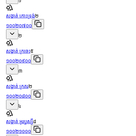
១
សង្កាត់ កោះទ្រង់
២
១០០២០៧០០
២
សង្កាត់ ក្រចេះ
៥
១០០២០៩០០
៣
សង្កាត់ ក្រគរ
២
១០០២០៨០០
៤
សង្កាត់ អូរឫស្សី
៨
១០០២១០០០