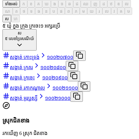
ទាំងអស់
ក
ខ
គ
ឃ
ង
ច
ឆ
ជ
ឈ
ញ
ដ
ឋ
ឌ
ឍ
ណ
ត
ថ
ទ
ធ
ន
ប
ផ
ព
ភ
ម
យ
រ
ល
វ
ឝ
ឞ
ស
ហ
៥ ឃុំ ក្នុង ក្រុង ក្រចេះ
១
អក្សរប្រើ
ស
៥
លេខប្រៃសណីយ៍
សង្កាត់ កោះទ្រង់
១០០២០៧០០
សង្កាត់ ក្រគរ
១០០២០៨០០
សង្កាត់ ក្រចេះ
១០០២០៩០០
សង្កាត់ រកាកណ្ដាល
១០០២១១០០
សង្កាត់ អូរឫស្សី
១០០២១០០០
ស្រុកជិតខាង
រកឃើញ 6 ស្រុក ជិតខាង