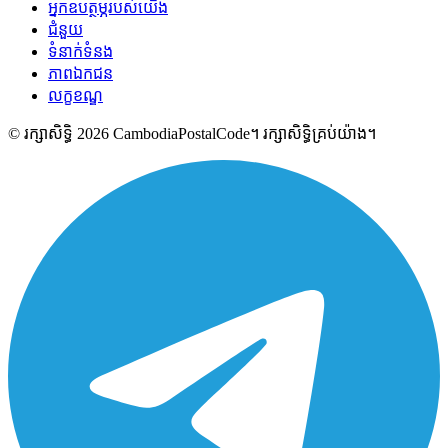
អ្នកឧបត្ថម្ភរបស់យើង
ជំនួយ
ទំនាក់ទំនង
ភាពឯកជន
លក្ខខណ្ឌ
© រក្សាសិទ្ធិ 2026 CambodiaPostalCode។ រក្សាសិទ្ធិគ្រប់យ៉ាង។