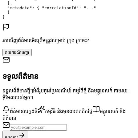
},
"metadata"
: {
"correlationId"
: 
"..."
}
}
រកឃើញព័ត៌មានមិនត្រឹមត្រូវសម្រាប់ ក្រុង ក្រចេះ?
រាយការណ៍បញ្ហា
ទទួលព័ត៌មាន
ទទួលព័ត៌មានថ្មីៗអំពីរូបកូដប្រៃសណីយ៍ កម្មវិធីថ្មី និងមគ្គុទេសក៍ តាមរយៈ
អ៊ីមែលរបស់អ្នក។
ព័ត៌មានរូបកូដថ្មី
កម្មវិធី និងមុខងារឥតគិតថ្លៃ
មគ្គុទេសក៍ និង
ព័ត៌មាន
ចុះឈ្មោះ