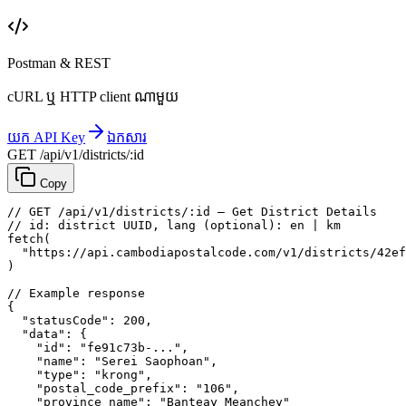
Postman & REST
cURL ឬ HTTP client ណាមួយ
យក API Key
ឯកសារ
GET /api/v1/districts/:id
Copy
// GET /api/v1/districts/:id — Get District Details
// id: district UUID, lang (optional): en | km
fetch
(
"https://api.cambodiapostalcode.com/v1/districts/42ef
)
// Example response
{
"statusCode"
: 
200
,
"data"
: {
"id"
: 
"fe91c73b-..."
,
"name"
: 
"Serei Saophoan"
,
"type"
: 
"krong"
,
"postal_code_prefix"
: 
"106"
,
"province_name"
: 
"Banteay Meanchey"