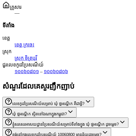
គ្រួសារ
—
ទីតាំង
ខេត្ត
ខេត្ត ក្រចេះ
ស្រុក
ស្រុក ចិត្របុរី
ជួរលេខកូដប្រៃសណីយ៍
១០០៦០៨០១
–
១០០៦០៨០៦
សំណួរដែលគេសួរញឹកញាប់
លេខកូដប្រៃសណីយ៍សម្រាប់ ឃុំ ថ្មអណ្ដើក គឺជាអ្វី?
ឃុំ ថ្មអណ្ដើក ស្ថិតនៅឯណាក្នុងកម្ពុជា?
ខ្ញុំសរសេរអាសយដ្ឋានប្រៃសណីយ៍សម្រាប់ទីតាំងក្នុង ឃុំ ថ្មអណ្ដើក ដូចម្តេច?
ខ្ទង់នៅក្នុងលេខកូដប្រៃសណីយ៍ 10060800 មានន័យដូចម្តេច?