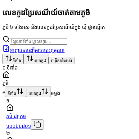
លេខកូដប្រៃសណីយ៍ចាត់តាមភូមិ
ភូមិ ៦ ទាំងអស់ និងលេខកូដប្រៃសណីយ៍ក្នុង ឃុំ ថ្មអណ្ដើក
ទាញយកបញ្ជីអាចបោះពុម្ភបាន
ទីតាំង
លេខកូដ
ពង្រីកទាំងអស់
៦
ទីតាំង
ភូមិ
#
ចម្លង
ទីតាំង
លេខកូដ
១
ភូមិ ជូរក្រូច
១០០៦០៨០១
២