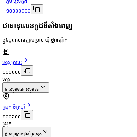
ភូមិ ស្រែដូង
១០០៦០៨០៦
ឋានានុលេខកូដទីតាំងពេញ
ផ្លូវរដ្ឋបាលពេញសម្រាប់ ឃុំ ថ្មអណ្ដើក
ខេត្ត ក្រចេះ
១០០០០០
ខេត្ត
ផ្លាស់ប្តូរខេត្ត
ផ្លាស់ប្តូរខេត្ត
ស្រុក ចិត្របុរី
១០០៦០០
ស្រុក
ផ្លាស់ប្តូរស្រុក
ផ្លាស់ប្តូរស្រុក