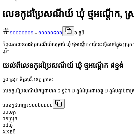
លេខកូដប្រៃសណីយ៍ ឃុំ ថ្មអណ្ដើក, ស្រុក
១០០៦០៨០១
–
១០០៦០៨០៦
៦ ភូមិ
កំពុងរកលេខកូដប្រៃសណីយ៍សម្រាប់ ឃុំ ថ្មអណ្ដើក? ឃុំនេះស្ថិតនៅក្នុង ស្រុក ច
បុរី។
យល់ពីលេខកូដប្រៃសណីយ៍ ឃុំ ថ្មអណ្ដើក ៨ខ្ទង់
ក្នុង ស្រុក ចិត្របុរី, ខេត្ត ក្រចេះ
លេខកូដប្រៃសណីយ៍កម្ពុជាមាន ៨ ខ្ទង់។ ២ ខ្ទង់ដំបូងជាខេត្ត ២ ខ្ទង់បន្ទាប់ជាស
លេខកូដពេញ៖
១០០៦០៨០០
១០
ខេត្ត
០៦
ស្រុក
០៨
ឃុំ
XX
ភូមិ