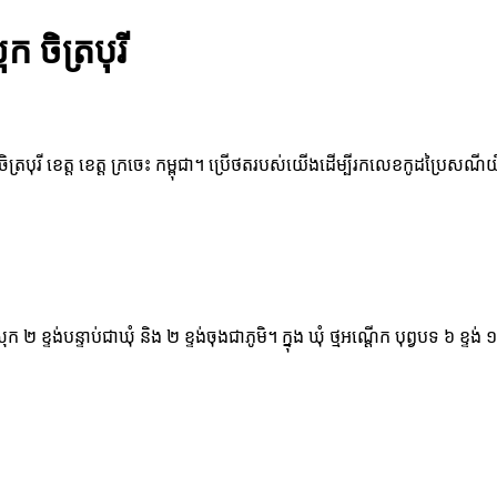
 ចិត្របុរី
ិត្របុរី ខេត្ត ខេត្ត ក្រចេះ កម្ពុជា។ ប្រើថតរបស់យើងដើម្បីរកលេខកូដប្រៃសណីយ៍
្រុក ២ ខ្ទង់បន្ទាប់ជាឃុំ និង ២ ខ្ទង់ចុងជាភូមិ។ ក្នុង ឃុំ ថ្មអណ្ដើក បុព្វបទ 