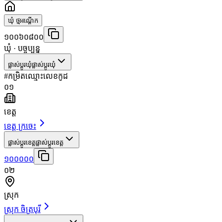
ឃុំ ថ្មអណ្ដើក
១០០៦០៨០០
ឃុំ
· បច្ចុប្បន្ន
ផ្លាស់ប្តូរឃុំ
ផ្លាស់ប្តូរឃុំ
#
កម្រិត
ឈ្មោះ
លេខកូដ
០១
ខេត្ត
ខេត្ត ក្រចេះ
ផ្លាស់ប្តូរខេត្ត
ផ្លាស់ប្តូរខេត្ត
១០០០០០
០២
ស្រុក
ស្រុក ចិត្របុរី