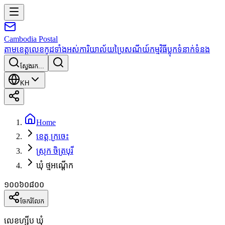
Cambodia
Postal
តាមខេត្ត
លេខកូដទាំងអស់
ការិយាល័យប្រៃសណីយ៍
កម្មវិធី
ប្លុក
ទំនាក់ទំនង
ស្វែងរក...
KH
Home
ខេត្ត ក្រចេះ
ស្រុក ចិត្របុរី
ឃុំ ថ្មអណ្ដើក
១០០៦០៨០០
ចែករំលែក
លេខហ្ស៊ីប ឃុំ