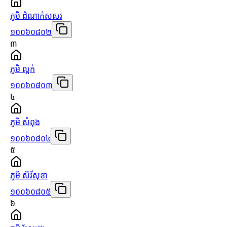
ភូមិ ដំណាក់សសរ
១០០៦០៨០២
៣
ភូមិ ល្អក់
១០០៦០៨០៣
៤
ភូមិ សំពុង
១០០៦០៨០៤
៥
ភូមិ សិរីសុខា
១០០៦០៨០៥
៦