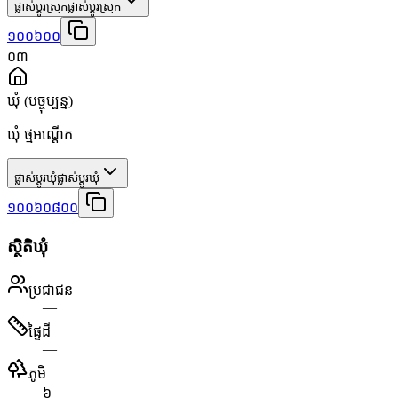
ផ្លាស់ប្តូរស្រុក
ផ្លាស់ប្តូរស្រុក
១០០៦០០
០៣
ឃុំ
(បច្ចុប្បន្ន)
ឃុំ ថ្មអណ្ដើក
ផ្លាស់ប្តូរឃុំ
ផ្លាស់ប្តូរឃុំ
១០០៦០៨០០
ស្ថិតិឃុំ
ប្រជាជន
—
ផ្ទៃដី
—
ភូមិ
៦