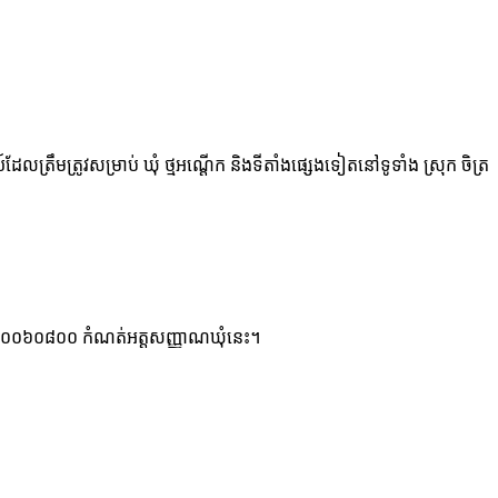
ដែលត្រឹមត្រូវសម្រាប់ ឃុំ ថ្មអណ្ដើក និងទីតាំងផ្សេងទៀតនៅទូទាំង ស្រុក ចិត្រ
៦ ខ្ទង់ ១០០៦០៨០០ កំណត់អត្តសញ្ញាណឃុំនេះ។