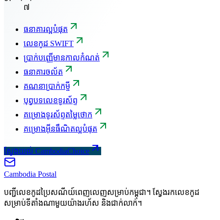
៧
ធនាគារល្អបំផុត
លេខកូដ SWIFT
ប្រាក់បញ្ញើមានកាលកំណត់
ធនាគារចល័ត
គណនាប្រាក់កម្ចី
បុព្វបទលេខទូរស័ព្ទ
គម្រោងទូរស័ព្ទតម្លៃថោក
គម្រោងអ៊ីនធឺណិតល្អបំផុត
ស្វែងយល់ CambodiaChoice
Cambodia
Postal
បញ្ជីលេខកូដប្រៃសណីយ៍ពេញលេញសម្រាប់កម្ពុជា។ ស្វែងរកលេខកូដ
សម្រាប់ទីតាំងណាមួយយ៉ាងរហ័ស និងជាក់លាក់។