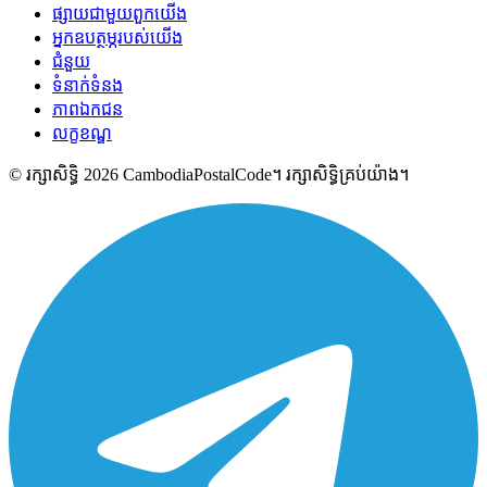
ផ្សាយជាមួយពួកយើង
អ្នកឧបត្ថម្ភរបស់យើង
ជំនួយ
ទំនាក់ទំនង
ភាពឯកជន
លក្ខខណ្ឌ
© រក្សាសិទ្ធិ 2026 CambodiaPostalCode។ រក្សាសិទ្ធិគ្រប់យ៉ាង។