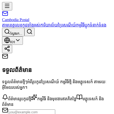
Cambodia
Postal
តាមខេត្ត
លេខកូដទាំងអស់
ការិយាល័យប្រៃសណីយ៍
កម្មវិធី
ប្លុក
ទំនាក់ទំនង
ស្វែងរក...
KH
ទទួលព័ត៌មាន
ទទួលព័ត៌មានថ្មីៗអំពីរូបកូដប្រៃសណីយ៍ កម្មវិធីថ្មី និងមគ្គុទេសក៍ តាមរយៈ
អ៊ីមែលរបស់អ្នក។
ព័ត៌មានរូបកូដថ្មី
កម្មវិធី និងមុខងារឥតគិតថ្លៃ
មគ្គុទេសក៍ និង
ព័ត៌មាន