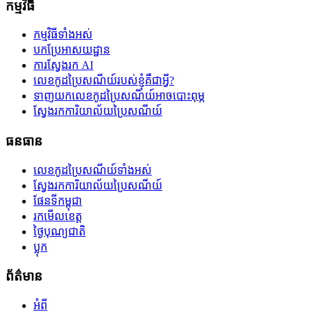
កម្មវិធី
កម្មវិធីទាំងអស់
បកប្រែអាសយដ្ឋាន
ការស្វែងរក AI
លេខកូដប្រៃសណីយ៍របស់ខ្ញុំគឺជាអ្វី?
ទាញយកលេខកូដប្រៃសណីយ៍អាចបោះពុម្ភ
ស្វែងរកការិយាល័យប្រៃសណីយ៍
ធនធាន
លេខកូដប្រៃសណីយ៍ទាំងអស់
ស្វែងរកការិយាល័យប្រៃសណីយ៍
ផែនទីកម្ពុជា
រកមើលខេត្ត
ថ្ងៃបុណ្យជាតិ
ប្លុក
ព័ត៌មាន
អំពី