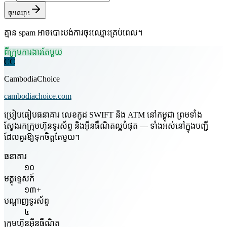
ចុះឈ្មោះ
គ្មាន spam អាចបោះបង់ការចុះឈ្មោះគ្រប់ពេល។
ពីក្រុមការងារតែមួយ
CC
CambodiaChoice
cambodiachoice.com
ប្រៀបធៀបធនាគារ លេខកូដ SWIFT និង ATM នៅកម្ពុជា ព្រមទាំង
ស្វែងរកក្រុមហ៊ុនទូរស័ព្ទ និងអ៊ីនធឺណិតល្អបំផុត — ទាំងអស់នៅក្នុងបញ្ជី
ដែលគួរឱ្យទុកចិត្តតែមួយ។
ធនាគារ
១០
មគ្គុទ្ទេសក៍
១៣+
បណ្តាញទូរស័ព្ទ
៤
ក្រុមហ៊ុនអ៊ីនធឺណិត