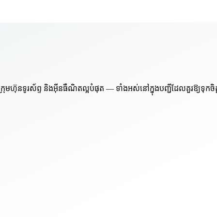
៊ុនទូរស័ព្ទ និងអ៊ីនធឺណិតល្អបំផុត — ទាំងអស់នៅក្នុងបញ្ជីដែលគួរឱ្យទុកចិ