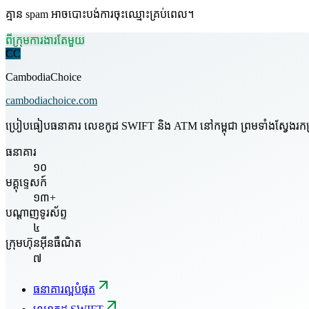
គ្មាន spam អាចបោះបង់ការចុះឈ្មោះគ្រប់ពេល។
ពីក្រុមការងារតែមួយ
CC
CambodiaChoice
cambodiachoice.com
ប្រៀបធៀបធនាគារ លេខកូដ SWIFT និង ATM នៅកម្ពុជា ព្រមទាំងស្វែងរកក្រុមហ
ធនាគារ
១០
មគ្គុទ្ទេសក៍
១៣+
បណ្តាញទូរស័ព្ទ
៤
ក្រុមហ៊ុនអ៊ីនធឺណិត
៧
ធនាគារល្អបំផុត