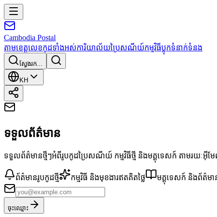
Cambodia
Postal
តាមខេត្ត
លេខកូដទាំងអស់
ការិយាល័យប្រៃសណីយ៍
កម្មវិធី
ប្លុក
ទំនាក់ទំនង
ស្វែងរក...
KH
ទទួលព័ត៌មាន
ទទួលព័ត៌មានថ្មីៗអំពីរូបកូដប្រៃសណីយ៍ កម្មវិធីថ្មី និងមគ្គុទេសក៍ តាមរយៈអ៊ី
ព័ត៌មានរូបកូដថ្មី
កម្មវិធី និងមុខងារឥតគិតថ្លៃ
មគ្គុទេសក៍ និងព័ត៌មា
ចុះឈ្មោះ