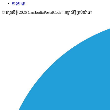
លក្ខខណ្ឌ
© រក្សាសិទ្ធិ 2026 CambodiaPostalCode។ រក្សាសិទ្ធិគ្រប់យ៉ាង។