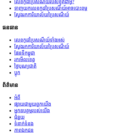
លេខកូដប្រៃសណីយ៍របស់ខ្ញុំគឺជាអ្វី?
ទាញយកលេខកូដប្រៃសណីយ៍អាចបោះពុម្ភ
ស្វែងរកការិយាល័យប្រៃសណីយ៍
ធនធាន
លេខកូដប្រៃសណីយ៍ទាំងអស់
ស្វែងរកការិយាល័យប្រៃសណីយ៍
ផែនទីកម្ពុជា
រកមើលខេត្ត
ថ្ងៃបុណ្យជាតិ
ប្លុក
ព័ត៌មាន
អំពី
ផ្សាយជាមួយពួកយើង
អ្នកឧបត្ថម្ភរបស់យើង
ជំនួយ
ទំនាក់ទំនង
ភាពឯកជន