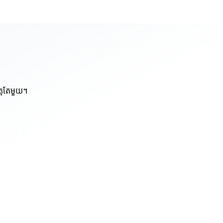
ត្តតែមួយ។