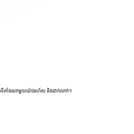
ប់ទីតាំងណាមួយយ៉ាងរហ័ស និងជាក់លាក់។