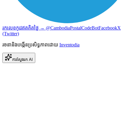
រកលេខកូដឥតគិតថ្លៃ → @CambodiaPostalCodeBot
Facebook
X
(Twitter)
រចនានិងបង្កើនប្រសិទ្ធភាពដោយ
Inventodia
ការស្វែងរក AI