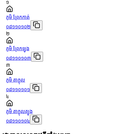
១
ភូមិ ព្រែកកាត់
០៨១១០១០២
២
ភូមិ ព្រែកឡុង
០៨១១០១០៣
៣
ភូមិ តាក្ដុល
០៨១១០១០១
៤
ភូមិ តាក្ដុលត្បូង
០៨១១០១០៤