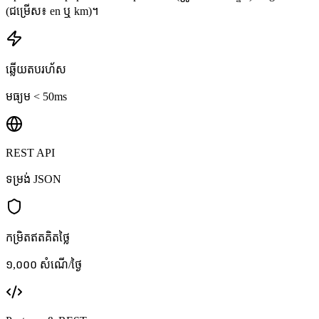
(ជម្រើស៖ en ឬ km)។
ឆ្លើយតបរហ័ស
មធ្យម < 50ms
REST API
ទម្រង់ JSON
កម្រិតឥតគិតថ្លៃ
១,០០០ សំណើ/ថ្ងៃ