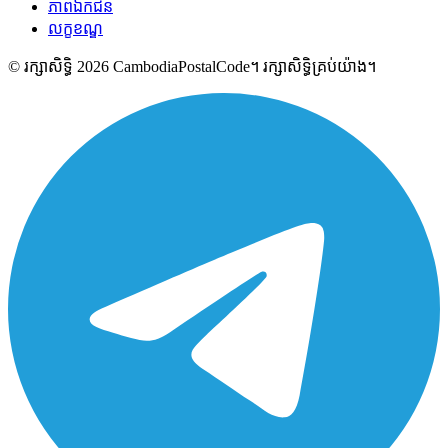
ភាពឯកជន
លក្ខខណ្ឌ
© រក្សាសិទ្ធិ 2026 CambodiaPostalCode។ រក្សាសិទ្ធិគ្រប់យ៉ាង។