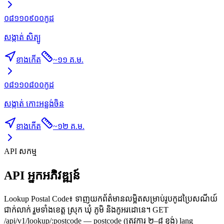
០៨១១០៩០០
កូដ
សង្កាត់ សិត្បូ
ខាងកើត
~
១១ គ.ម.
០៨១១០៨០០
កូដ
សង្កាត់ កោះអន្លង់ចិន
ខាងកើត
~
១២ គ.ម.
API សកម្ម
API អ្នកអភិវឌ្ឍន៍
Lookup Postal Code៖ ទាញយកព័ត៌មានលម្អិតសម្រាប់រូបកូដប្រៃសណីយ៍
ជាក់លាក់ រួមទាំងខេត្ត ស្រុក ឃុំ ភូមិ និងកូអរដោនេ។ GET
/api/v1/lookup/:postcode — postcode (ត្រូវការ ២–៨ ខ្ទង់) lang