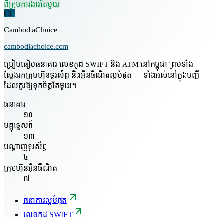
ពីក្រុមការងារតែមួយ
CC
CambodiaChoice
cambodiachoice.com
ប្រៀបធៀបធនាគារ លេខកូដ SWIFT និង ATM នៅកម្ពុជា ព្រមទាំង
ស្វែងរកក្រុមហ៊ុនទូរស័ព្ទ និងអ៊ីនធឺណិតល្អបំផុត — ទាំងអស់នៅក្នុងបញ្ជី
ដែលគួរឱ្យទុកចិត្តតែមួយ។
ធនាគារ
១០
មគ្គុទ្ទេសក៍
១៣+
បណ្តាញទូរស័ព្ទ
៤
ក្រុមហ៊ុនអ៊ីនធឺណិត
៧
ធនាគារល្អបំផុត
លេខកូដ SWIFT