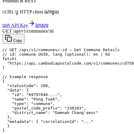
Postman & REST
cURL ឬ HTTP client ណាមួយ
យក API Key
ឯកសារ
GET /api/v1/communes/:id
Copy
// GET /api/v1/communes/:id — Get Commune Details
// id: commune UUID, lang (optional): en | km
fetch
(
"https://api.cambodiapostalcode.com/v1/communes/cd750
)
// Example response
{
"statusCode"
: 
200
,
"data"
: {
"id"
: 
"69797040-..."
,
"name"
: 
"Pong Tuek"
,
"type"
: 
"commune"
,
"postal_code_prefix"
: 
"230103"
,
"district_name"
: 
"Damnak Chang'aeur"
},
"metadata"
: {
"correlationId"
: 
"..."
}
}