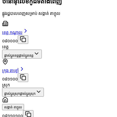
ឋានានុលេខកូដទីតាំងពេញ
ផ្លូវរដ្ឋបាលពេញសម្រាប់ សង្កាត់ តាក្ដុល
ខេត្ត កណ្តាល
០៨០០០០
ខេត្ត
ផ្លាស់ប្តូរខេត្ត
ផ្លាស់ប្តូរខេត្ត
ក្រុង តាខ្មៅ
០៨១១០០
ស្រុក
ផ្លាស់ប្តូរស្រុក
ផ្លាស់ប្តូរស្រុក
សង្កាត់ តាក្ដុល
០៨១១០១០០