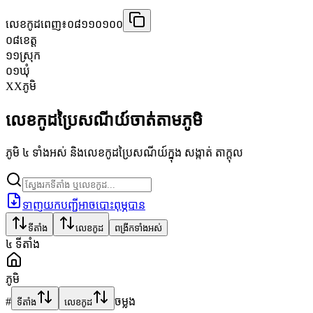
លេខកូដពេញ៖
០៨១១០១០០
០៨
ខេត្ត
១១
ស្រុក
០១
ឃុំ
XX
ភូមិ
លេខកូដប្រៃសណីយ៍ចាត់តាមភូមិ
ភូមិ ៤ ទាំងអស់ និងលេខកូដប្រៃសណីយ៍ក្នុង សង្កាត់ តាក្ដុល
ទាញយកបញ្ជីអាចបោះពុម្ភបាន
ទីតាំង
លេខកូដ
ពង្រីកទាំងអស់
៤
ទីតាំង
ភូមិ
#
ចម្លង
ទីតាំង
លេខកូដ