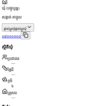
ឃុំ
(បច្ចុប្បន្ន)
សង្កាត់ តាក្ដុល
ផ្លាស់ប្តូរឃុំ
ផ្លាស់ប្តូរឃុំ
០៨១១០១០០
ស្ថិតិឃុំ
ប្រជាជន
—
ផ្ទៃដី
—
ភូមិ
៤
គ្រួសារ
—