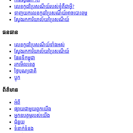
លេខកូដប្រៃសណីយ៍របស់ខ្ញុំគឺជាអ្វី?
ទាញយកលេខកូដប្រៃសណីយ៍អាចបោះពុម្ភ
ស្វែងរកការិយាល័យប្រៃសណីយ៍
ធនធាន
លេខកូដប្រៃសណីយ៍ទាំងអស់
ស្វែងរកការិយាល័យប្រៃសណីយ៍
ផែនទីកម្ពុជា
រកមើលខេត្ត
ថ្ងៃបុណ្យជាតិ
ប្លុក
ព័ត៌មាន
អំពី
ផ្សាយជាមួយពួកយើង
អ្នកឧបត្ថម្ភរបស់យើង
ជំនួយ
ទំនាក់ទំនង