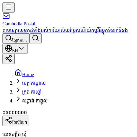
Cambodia
Postal
តាមខេត្ត
លេខកូដទាំងអស់
ការិយាល័យប្រៃសណីយ៍
កម្មវិធី
ប្លុក
ទំនាក់ទំនង
ស្វែងរក...
KH
Home
ខេត្ត កណ្តាល
ក្រុង តាខ្មៅ
សង្កាត់ តាក្ដុល
០៨១១០១០០
ចែករំលែក
លេខហ្ស៊ីប ឃុំ