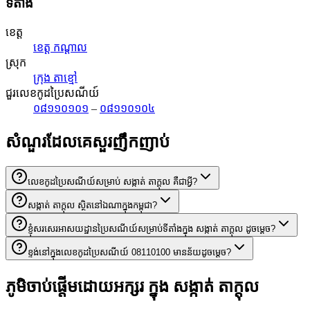
ទីតាំង
ខេត្ត
ខេត្ត កណ្តាល
ស្រុក
ក្រុង តាខ្មៅ
ជួរលេខកូដប្រៃសណីយ៍
០៨១១០១០១
–
០៨១១០១០៤
សំណួរដែលគេសួរញឹកញាប់
លេខកូដប្រៃសណីយ៍សម្រាប់ សង្កាត់ តាក្ដុល គឺជាអ្វី?
សង្កាត់ តាក្ដុល ស្ថិតនៅឯណាក្នុងកម្ពុជា?
ខ្ញុំសរសេរអាសយដ្ឋានប្រៃសណីយ៍សម្រាប់ទីតាំងក្នុង សង្កាត់ តាក្ដុល ដូចម្តេច?
ខ្ទង់នៅក្នុងលេខកូដប្រៃសណីយ៍ 08110100 មានន័យដូចម្តេច?
ភូមិចាប់ផ្តើមដោយអក្សរ ក្នុង សង្កាត់ តាក្ដុល