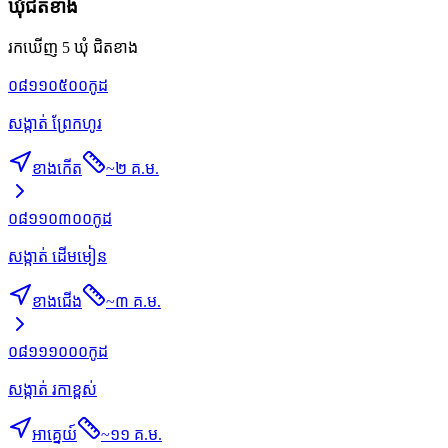
ឃុំជិតខាង
រកឃើញ 5 ឃុំ ជិតខាង
០៨១១០៥០០
កូដ
សង្កាត់ ព្រែកហូរ
ខាងកើត
~
២ គ.ម.
០៨១១០៣០០
កូដ
សង្កាត់ ដើមមៀន
ខាងជើង
~
៣ គ.ម.
០៨១១១០០០
កូដ
សង្កាត់ រកាខ្ពស់
អាគ្នេយ៍
~
១១ គ.ម.