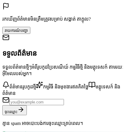
រកឃើញព័ត៌មានមិនត្រឹមត្រូវសម្រាប់ សង្កាត់ តាក្ដុល?
រាយការណ៍បញ្ហា
ទទួលព័ត៌មាន
ទទួលព័ត៌មានថ្មីៗអំពីរូបកូដប្រៃសណីយ៍ កម្មវិធីថ្មី និងមគ្គុទេសក៍ តាមរយៈ
អ៊ីមែលរបស់អ្នក។
ព័ត៌មានរូបកូដថ្មី
កម្មវិធី និងមុខងារឥតគិតថ្លៃ
មគ្គុទេសក៍ និង
ព័ត៌មាន
ចុះឈ្មោះ
គ្មាន spam អាចបោះបង់ការចុះឈ្មោះគ្រប់ពេល។