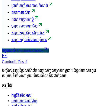
ប្រាក់បញ្ញើមានកាលកំណត់
ធនាគារចល័ត
គណនាប្រាក់កម្ចី
បុព្វបទលេខទូរស័ព្ទ
គម្រោងទូរស័ព្ទតម្លៃថោក
គម្រោងអ៊ីនធឺណិតល្អបំផុត
ស្វែងយល់ CambodiaChoice
Cambodia
Postal
បញ្ជីលេខកូដប្រៃសណីយ៍ពេញលេញសម្រាប់កម្ពុជា។ ស្វែងរកលេខកូដ
សម្រាប់ទីតាំងណាមួយយ៉ាងរហ័ស និងជាក់លាក់។
កម្មវិធី
កម្មវិធីទាំងអស់
បកប្រែអាសយដ្ឋាន
ការស្វែងរក AI