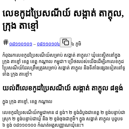
លេខកូដប្រៃសណីយ៍ សង្កាត់ តាក្ដុល,
ក្រុង តាខ្មៅ
០៨១១០១០១
–
០៨១១០១០៤
៤ ភូមិ
កំពុងរកលេខកូដប្រៃសណីយ៍សម្រាប់ សង្កាត់ តាក្ដុល? ឃុំនេះស្ថិតនៅក្នុង
ក្រុង តាខ្មៅ ខេត្ត ខេត្ត កណ្តាល កម្ពុជា។ ប្រើថតរបស់យើងដើម្បីរកលេខកូដ
ប្រៃសណីយ៍ដែលត្រឹមត្រូវសម្រាប់ សង្កាត់ តាក្ដុល និងទីតាំងផ្សេងទៀតនៅទូ
ទាំង ក្រុង តាខ្មៅ។
យល់ពីលេខកូដប្រៃសណីយ៍ សង្កាត់ តាក្ដុល ៨ខ្ទង់
ក្នុង ក្រុង តាខ្មៅ, ខេត្ត កណ្តាល
លេខកូដប្រៃសណីយ៍កម្ពុជាមាន ៨ ខ្ទង់។ ២ ខ្ទង់ដំបូងជាខេត្ត ២ ខ្ទង់បន្ទាប់ជា
ស្រុក ២ ខ្ទង់បន្ទាប់ជាឃុំ និង ២ ខ្ទង់ចុងជាភូមិ។ ក្នុង សង្កាត់ តាក្ដុល បុព្វបទ
៦ ខ្ទង់ ០៨១១០១០០ កំណត់អត្តសញ្ញាណឃុំនេះ។