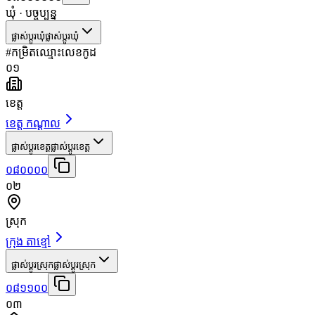
ឃុំ
· បច្ចុប្បន្ន
ផ្លាស់ប្តូរឃុំ
ផ្លាស់ប្តូរឃុំ
#
កម្រិត
ឈ្មោះ
លេខកូដ
០១
ខេត្ត
ខេត្ត កណ្តាល
ផ្លាស់ប្តូរខេត្ត
ផ្លាស់ប្តូរខេត្ត
០៨០០០០
០២
ស្រុក
ក្រុង តាខ្មៅ
ផ្លាស់ប្តូរស្រុក
ផ្លាស់ប្តូរស្រុក
០៨១១០០
០៣