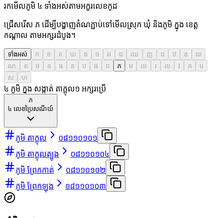
រកមើលភូមិ ៤ ទាំងអស់តាមអក្ខរលេខកូដ
ជ្រើសរើស ភ ដើម្បីបង្ហាញតំណភ្ជាប់ទៅមើលស្រុក ឃុំ និងភូមិ ក្នុង ខេត្ត
កណ្តាល តាមអក្សរដំបូង។
ទាំងអស់
ក
ខ
គ
ឃ
ង
ច
ឆ
ជ
ឈ
ញ
ដ
ឋ
ឌ
ឍ
ណ
ត
ថ
ទ
ធ
ន
ប
ផ
ព
ភ
ម
យ
រ
ល
វ
ឝ
ឞ
ស
ហ
៤ ភូមិ ក្នុង សង្កាត់ តាក្ដុល
១
អក្សរប្រើ
ភ
៤
លេខប្រៃសណីយ៍
ភូមិ តាក្ដុល
០៨១១០១០១
ភូមិ តាក្ដុលត្បូង
០៨១១០១០៤
ភូមិ ព្រែកកាត់
០៨១១០១០២
ភូមិ ព្រែកឡុង
០៨១១០១០៣