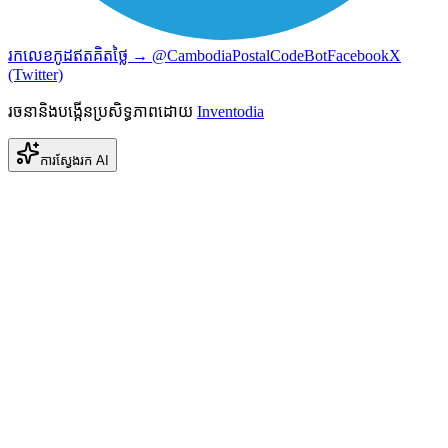
រកលេខកូដឥតគិតថ្លៃ → @CambodiaPostalCodeBot
Facebook
X
(Twitter)
រចនានិងបង្កើនប្រសិទ្ធភាពដោយ
Inventodia
ការស្វែងរក AI