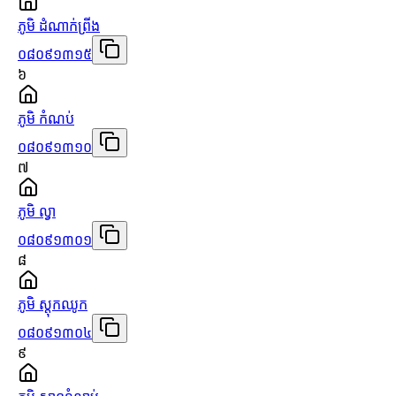
ភូមិ ដំណាក់ព្រីង
០៨០៩១៣១៥
៦
ភូមិ កំណប់
០៨០៩១៣១០
៧
ភូមិ ល្វា
០៨០៩១៣០១
៨
ភូមិ ស្ដុកឈូក
០៨០៩១៣០៤
៩