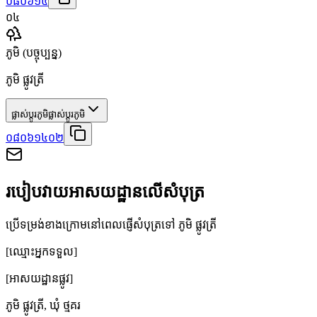
០៨០៦១៤
០៤
ភូមិ
(បច្ចុប្បន្ន)
ភូមិ ផ្លូវត្រី
ផ្លាស់ប្តូរភូមិ
ផ្លាស់ប្តូរភូមិ
០៨០៦១៤០២
របៀបវាយអាសយដ្ឋានលើសំបុត្រ
ប្រើទម្រង់ខាងក្រោមនៅពេលផ្ញើសំបុត្រទៅ ភូមិ ផ្លូវត្រី
[ឈ្មោះអ្នកទទួល]
[អាសយដ្ឋានផ្លូវ]
ភូមិ ផ្លូវត្រី
,
ឃុំ ថ្មគរ