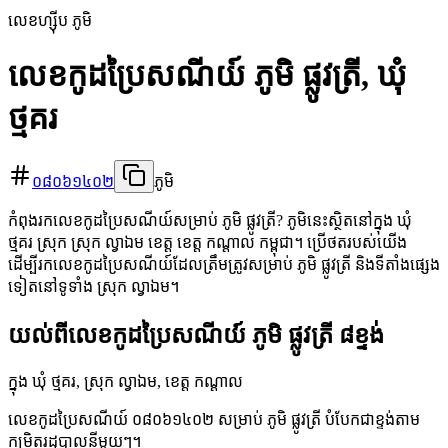
លេខហ្ស៊ីប ភូមិ
លេខកូដប្រៃសណីយ៍ ភូមិ ផ្លូវត្រី, ឃុំ
ថ្មគរ
០៨០៦១៤០២
ភូមិ
កំពុងរកលេខកូដប្រៃសណីយ៍សម្រាប់ ភូមិ ផ្លូវត្រី? ភូមិនេះស្ថិតនៅក្នុង ឃុំ
ថ្មគរ ស្រុក ស្រុក ល្វាឯម ខេត្ត ខេត្ត កណ្តាល កម្ពុជា។ ប្រើថតរបស់យើង
ដើម្បីរកលេខកូដប្រៃសណីយ៍ដែលត្រឹមត្រូវសម្រាប់ ភូមិ ផ្លូវត្រី និងទីតាំងផ្សេង
ទៀតនៅទូទាំង ស្រុក ល្វាឯម។
យល់ពីលេខកូដប្រៃសណីយ៍ ភូមិ ផ្លូវត្រី ៨ខ្ទង់
ក្នុង ឃុំ ថ្មគរ, ស្រុក ល្វាឯម, ខេត្ត កណ្តាល
លេខកូដប្រៃសណីយ៍ ០៨០៦១៤០២ សម្រាប់ ភូមិ ផ្លូវត្រី បំបែកជាខ្ទង់តាម
កម្រិតរដ្ឋបាលនីមួយៗ។