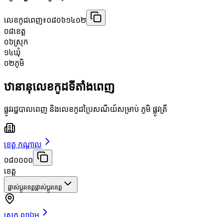
លេខកូដពេញ៖
០៨០៦១៤០២
០៨
ខេត្ត
០៦
ស្រុក
១៤
ឃុំ
០២
ភូមិ
ឋានានុលេខកូដទីតាំងពេញ
ផ្លូវរដ្ឋបាលពេញ និងលេខកូដប្រៃសណីយ៍សម្រាប់ ភូមិ ផ្លូវត្រី
ខេត្ត កណ្តាល
០៨០០០០
ខេត្ត
ផ្លាស់ប្តូរខេត្ត
ផ្លាស់ប្តូរខេត្ត
ស្រុក ល្វាឯម