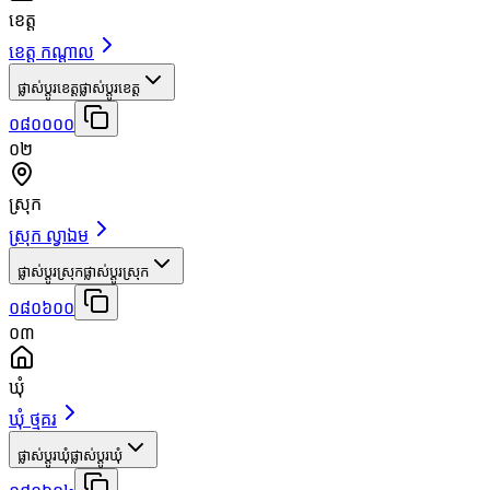
ខេត្ត
ខេត្ត កណ្តាល
ផ្លាស់ប្តូរខេត្ត
ផ្លាស់ប្តូរខេត្ត
០៨០០០០
០២
ស្រុក
ស្រុក ល្វាឯម
ផ្លាស់ប្តូរស្រុក
ផ្លាស់ប្តូរស្រុក
០៨០៦០០
០៣
ឃុំ
ឃុំ ថ្មគរ
ផ្លាស់ប្តូរឃុំ
ផ្លាស់ប្តូរឃុំ