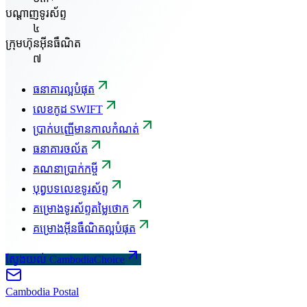
បណ្តាញទូរស័ព្ទ
៤
ក្រុមហ៊ុនអ៊ីនធឺណិត
៧
ធនាគារល្អបំផុត
លេខកូដ SWIFT
ប្រាក់បញ្ញើមានកាលកំណត់
ធនាគារចល័ត
គណនាប្រាក់កម្ចី
បុព្វបទលេខទូរស័ព្ទ
គម្រោងទូរស័ព្ទតម្លៃថោក
គម្រោងអ៊ីនធឺណិតល្អបំផុត
ស្វែងយល់ CambodiaChoice
Cambodia
Postal