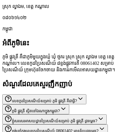
ស្រុក ល្វាឯម
,
ខេត្ត កណ្តាល
០៨០៦១៤០២
កម្ពុជា
អំពីភូមិនេះ
ភូមិ ផ្លូវត្រី គឺជាភូមិមួយក្នុងឃុំ ឃុំ ថ្មគរ ស្រុក ស្រុក ល្វាឯម ខេត្ត ខេត្ត
កណ្តាល។ លេខកូដប្រៃសណីយ៍ ៨ខ្ទង់ផ្លូវការគឺ 08061402 សម្រាប់
ប្រៃសណីយ៍ ក្រុមហ៊ុនចែកចាយ និងការរកមើលអាសយដ្ឋានកម្ពុជា។
សំណួរដែលគេសួរញឹកញាប់
លេខកូដប្រៃសណីយ៍សម្រាប់ ភូមិ ផ្លូវត្រី គឺជាអ្វី?
ភូមិ ផ្លូវត្រី ស្ថិតនៅឯណាក្នុងកម្ពុជា?
ខ្ញុំសរសេរអាសយដ្ឋានប្រៃសណីយ៍សម្រាប់ ភូមិ ផ្លូវត្រី ដូចម្តេច?
ខ្ទង់នៅក្នុងលេខកូដប្រៃសណីយ៍ 08061402 មានន័យដូចម្តេច?