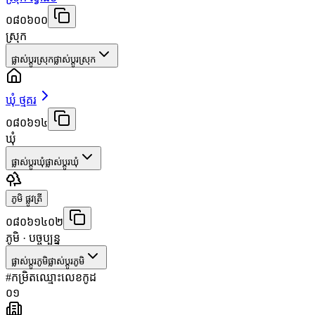
០៨០៦០០
ស្រុក
ផ្លាស់ប្តូរស្រុក
ផ្លាស់ប្តូរស្រុក
ឃុំ ថ្មគរ
០៨០៦១៤
ឃុំ
ផ្លាស់ប្តូរឃុំ
ផ្លាស់ប្តូរឃុំ
ភូមិ ផ្លូវត្រី
០៨០៦១៤០២
ភូមិ
· បច្ចុប្បន្ន
ផ្លាស់ប្តូរភូមិ
ផ្លាស់ប្តូរភូមិ
#
កម្រិត
ឈ្មោះ
លេខកូដ
០១