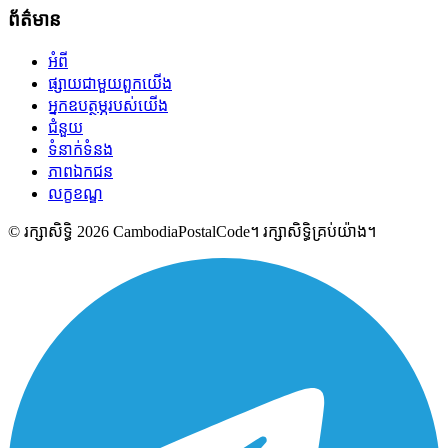
ព័ត៌មាន
អំពី
ផ្សាយជាមួយពួកយើង
អ្នកឧបត្ថម្ភរបស់យើង
ជំនួយ
ទំនាក់ទំនង
ភាពឯកជន
លក្ខខណ្ឌ
© រក្សាសិទ្ធិ 2026 CambodiaPostalCode។ រក្សាសិទ្ធិគ្រប់យ៉ាង។