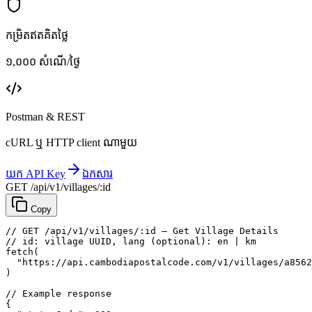
កម្រិតឥតគិតថ្លៃ
១,០០០ សំណើ/ថ្ងៃ
Postman & REST
cURL ឬ HTTP client ណាមួយ
យក API Key
ឯកសារ
GET /api/v1/villages/:id
Copy
// GET /api/v1/villages/:id — Get Village Details
// id: village UUID, lang (optional): en | km
fetch
(
"https://api.cambodiapostalcode.com/v1/villages/a8562
)
// Example response
{