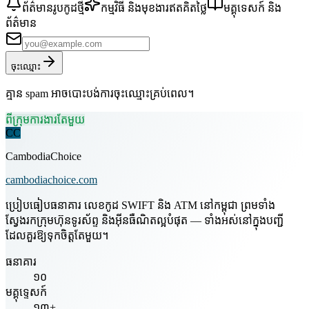
ព័ត៌មានរូបកូដថ្មី
កម្មវិធី និងមុខងារឥតគិតថ្លៃ
មគ្គុទេសក៍ និង
ព័ត៌មាន
ចុះឈ្មោះ
គ្មាន spam អាចបោះបង់ការចុះឈ្មោះគ្រប់ពេល។
ពីក្រុមការងារតែមួយ
CC
CambodiaChoice
cambodiachoice.com
ប្រៀបធៀបធនាគារ លេខកូដ SWIFT និង ATM នៅកម្ពុជា ព្រមទាំង
ស្វែងរកក្រុមហ៊ុនទូរស័ព្ទ និងអ៊ីនធឺណិតល្អបំផុត — ទាំងអស់នៅក្នុងបញ្ជី
ដែលគួរឱ្យទុកចិត្តតែមួយ។
ធនាគារ
១០
មគ្គុទ្ទេសក៍
១៣+