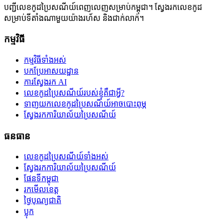
បញ្ជីលេខកូដប្រៃសណីយ៍ពេញលេញសម្រាប់កម្ពុជា។ ស្វែងរកលេខកូដ
សម្រាប់ទីតាំងណាមួយយ៉ាងរហ័ស និងជាក់លាក់។
កម្មវិធី
កម្មវិធីទាំងអស់
បកប្រែអាសយដ្ឋាន
ការស្វែងរក AI
លេខកូដប្រៃសណីយ៍របស់ខ្ញុំគឺជាអ្វី?
ទាញយកលេខកូដប្រៃសណីយ៍អាចបោះពុម្ភ
ស្វែងរកការិយាល័យប្រៃសណីយ៍
ធនធាន
លេខកូដប្រៃសណីយ៍ទាំងអស់
ស្វែងរកការិយាល័យប្រៃសណីយ៍
ផែនទីកម្ពុជា
រកមើលខេត្ត
ថ្ងៃបុណ្យជាតិ
ប្លុក