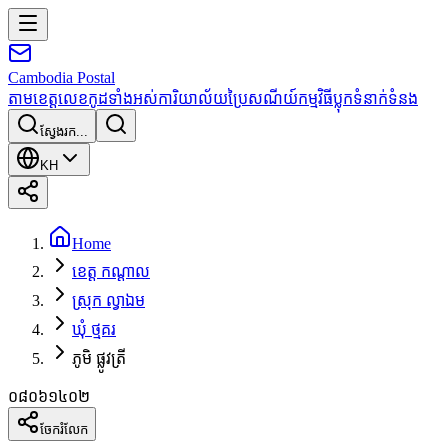
Cambodia
Postal
តាមខេត្ត
លេខកូដទាំងអស់
ការិយាល័យប្រៃសណីយ៍
កម្មវិធី
ប្លុក
ទំនាក់ទំនង
ស្វែងរក...
KH
Home
ខេត្ត កណ្តាល
ស្រុក ល្វាឯម
ឃុំ ថ្មគរ
ភូមិ ផ្លូវត្រី
០៨០៦១៤០២
ចែករំលែក