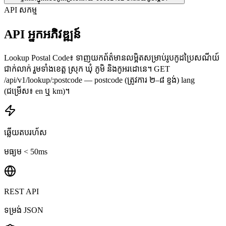
API សកម្ម
API អ្នកអភិវឌ្ឍន៍
Lookup Postal Code៖ ទាញយកព័ត៌មានលម្អិតសម្រាប់រូបកូដប្រៃសណីយ៍
ជាក់លាក់ រួមទាំងខេត្ត ស្រុក ឃុំ ភូមិ និងកូអរដោនេ។ GET
/api/v1/lookup/:postcode — postcode (ត្រូវការ ២–៨ ខ្ទង់) lang
(ជម្រើស៖ en ឬ km)។
ឆ្លើយតបរហ័ស
មធ្យម < 50ms
REST API
ទម្រង់ JSON