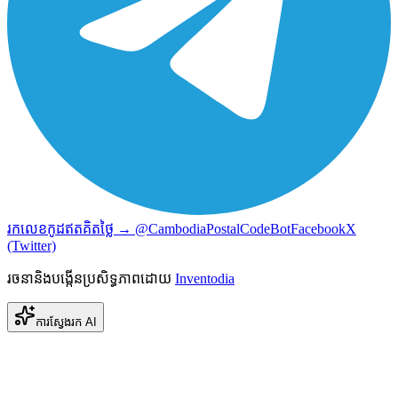
រកលេខកូដឥតគិតថ្លៃ → @CambodiaPostalCodeBot
Facebook
X
(Twitter)
រចនានិងបង្កើនប្រសិទ្ធភាពដោយ
Inventodia
ការស្វែងរក AI