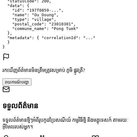
"statusCode"
: 
200
,
"data"
: {
"id"
: 
"197f0859-..."
,
"name"
: 
"Ou Doung"
,
"type"
: 
"village"
,
"postal_code"
: 
"23010301"
,
"commune_name"
: 
"Pong Tuek"
},
"metadata"
: {
"correlationId"
: 
"..."
}
}
រកឃើញព័ត៌មានមិនត្រឹមត្រូវសម្រាប់ ភូមិ ផ្លូវត្រី?
រាយការណ៍បញ្ហា
ទទួលព័ត៌មាន
ទទួលព័ត៌មានថ្មីៗអំពីរូបកូដប្រៃសណីយ៍ កម្មវិធីថ្មី និងមគ្គុទេសក៍ តាមរយៈ
អ៊ីមែលរបស់អ្នក។