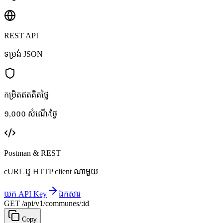
REST API
ទម្រង់ JSON
កម្រិតឥតគិតថ្លៃ
១,០០០ សំណើ/ថ្ងៃ
Postman & REST
cURL ឬ HTTP client ណាមួយ
យក API Key
ឯកសារ
GET /api/v1/communes/:id
Copy