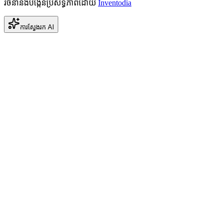
រចនានិងបង្កើនប្រសិទ្ធភាពដោយ
Inventodia
ការស្វែងរក AI