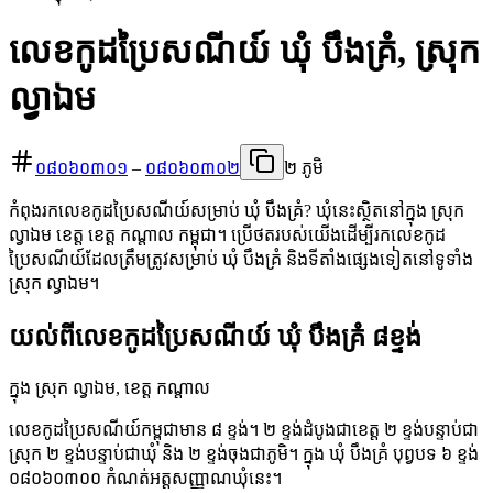
លេខកូដប្រៃសណីយ៍ ឃុំ បឹងគ្រំ, ស្រុក
ល្វាឯម
០៨០៦០៣០១
–
០៨០៦០៣០២
២ ភូមិ
កំពុងរកលេខកូដប្រៃសណីយ៍សម្រាប់ ឃុំ បឹងគ្រំ? ឃុំនេះស្ថិតនៅក្នុង ស្រុក
ល្វាឯម ខេត្ត ខេត្ត កណ្តាល កម្ពុជា។ ប្រើថតរបស់យើងដើម្បីរកលេខកូដ
ប្រៃសណីយ៍ដែលត្រឹមត្រូវសម្រាប់ ឃុំ បឹងគ្រំ និងទីតាំងផ្សេងទៀតនៅទូទាំង
ស្រុក ល្វាឯម។
យល់ពីលេខកូដប្រៃសណីយ៍ ឃុំ បឹងគ្រំ ៨ខ្ទង់
ក្នុង ស្រុក ល្វាឯម, ខេត្ត កណ្តាល
លេខកូដប្រៃសណីយ៍កម្ពុជាមាន ៨ ខ្ទង់។ ២ ខ្ទង់ដំបូងជាខេត្ត ២ ខ្ទង់បន្ទាប់ជា
ស្រុក ២ ខ្ទង់បន្ទាប់ជាឃុំ និង ២ ខ្ទង់ចុងជាភូមិ។ ក្នុង ឃុំ បឹងគ្រំ បុព្វបទ ៦ ខ្ទង់
០៨០៦០៣០០ កំណត់អត្តសញ្ញាណឃុំនេះ។