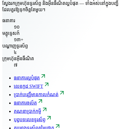
ស្វែងរកក្រុមហ៊ុនទូរស័ព្ទ និងអ៊ីនធឺណិតល្អបំផុត — ទាំងអស់នៅក្នុងបញ្ជី
ដែលគួរឱ្យទុកចិត្តតែមួយ។
ធនាគារ
១០
មគ្គុទ្ទេសក៍
១៣+
បណ្តាញទូរស័ព្ទ
៤
ក្រុមហ៊ុនអ៊ីនធឺណិត
៧
ធនាគារល្អបំផុត
លេខកូដ SWIFT
ប្រាក់បញ្ញើមានកាលកំណត់
ធនាគារចល័ត
គណនាប្រាក់កម្ចី
បុព្វបទលេខទូរស័ព្ទ
គម្រោងទូរស័ព្ទតម្លៃថោក