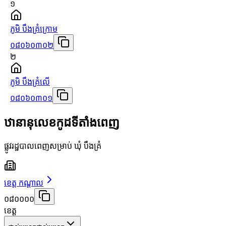
១
ភូមិ បឹងគ្រំក្រោម
០៨០៦០៣០២
២
ភូមិ បឹងគ្រំលើ
០៨០៦០៣០១
ឋានានុលេខកូដទីតាំងពេញ
ផ្លូវរដ្ឋបាលពេញសម្រាប់ ឃុំ បឹងគ្រំ
ខេត្ត កណ្តាល
០៨០០០០
ខេត្ត