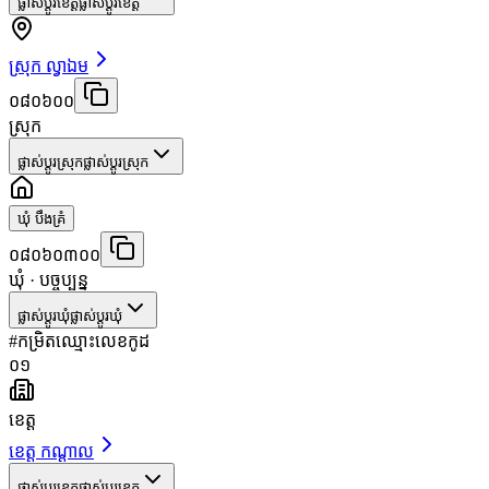
ផ្លាស់ប្តូរខេត្ត
ផ្លាស់ប្តូរខេត្ត
ស្រុក ល្វាឯម
០៨០៦០០
ស្រុក
ផ្លាស់ប្តូរស្រុក
ផ្លាស់ប្តូរស្រុក
ឃុំ បឹងគ្រំ
០៨០៦០៣០០
ឃុំ
· បច្ចុប្បន្ន
ផ្លាស់ប្តូរឃុំ
ផ្លាស់ប្តូរឃុំ
#
កម្រិត
ឈ្មោះ
លេខកូដ
០១
ខេត្ត
ខេត្ត កណ្តាល
ផ្លាស់ប្តូរខេត្ត
ផ្លាស់ប្តូរខេត្ត