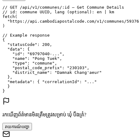
// GET /api/v1/communes/:id — Get Commune Details
// id: commune UUID, lang (optional): en | km
fetch
(
"https://api.cambodiapostalcode.com/v1/communes/59376
)
// Example response
{
"statusCode"
: 
200
,
"data"
: {
"id"
: 
"69797040-..."
,
"name"
: 
"Pong Tuek"
,
"type"
: 
"commune"
,
"postal_code_prefix"
: 
"230103"
,
"district_name"
: 
"Damnak Chang'aeur"
},
"metadata"
: {
"correlationId"
: 
"..."
}
}
រកឃើញព័ត៌មានមិនត្រឹមត្រូវសម្រាប់ ឃុំ បឹងគ្រំ?
រាយការណ៍បញ្ហា