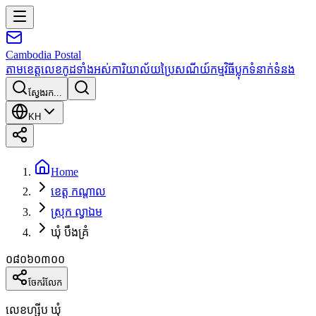
Cambodia
Postal
តាមខេត្ត
លេខកូដទាំងអស់
ការិយាល័យប្រៃសណីយ៍
កម្មវិធី
ប្លុក
ទំនាក់ទំនង
ស្វែងរក...
KH
Home
ខេត្ត កណ្តាល
ស្រុក ល្វាឯម
ឃុំ បឹងគ្រំ
០៨០៦០៣០០
ចែករំលែក
លេខហ្ស៊ីប ឃុំ