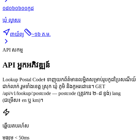
០៨០៦០៦០០
កូដ
ឃុំ ល្វាសរ
ពាយ័ព្យ
~
១៦ គ.ម.
API សកម្ម
API អ្នកអភិវឌ្ឍន៍
Lookup Postal Code៖ ទាញយកព័ត៌មានលម្អិតសម្រាប់រូបកូដប្រៃសណីយ៍
ជាក់លាក់ រួមទាំងខេត្ត ស្រុក ឃុំ ភូមិ និងកូអរដោនេ។ GET
/api/v1/lookup/:postcode — postcode (ត្រូវការ ២–៨ ខ្ទង់) lang
(ជម្រើស៖ en ឬ km)។
ឆ្លើយតបរហ័ស
មធ្យម < 50ms