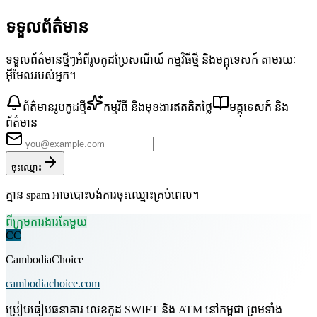
ទទួលព័ត៌មាន
ទទួលព័ត៌មានថ្មីៗអំពីរូបកូដប្រៃសណីយ៍ កម្មវិធីថ្មី និងមគ្គុទេសក៍ តាមរយៈ
អ៊ីមែលរបស់អ្នក។
ព័ត៌មានរូបកូដថ្មី
កម្មវិធី និងមុខងារឥតគិតថ្លៃ
មគ្គុទេសក៍ និង
ព័ត៌មាន
ចុះឈ្មោះ
គ្មាន spam អាចបោះបង់ការចុះឈ្មោះគ្រប់ពេល។
ពីក្រុមការងារតែមួយ
CC
CambodiaChoice
cambodiachoice.com
ប្រៀបធៀបធនាគារ លេខកូដ SWIFT និង ATM នៅកម្ពុជា ព្រមទាំង