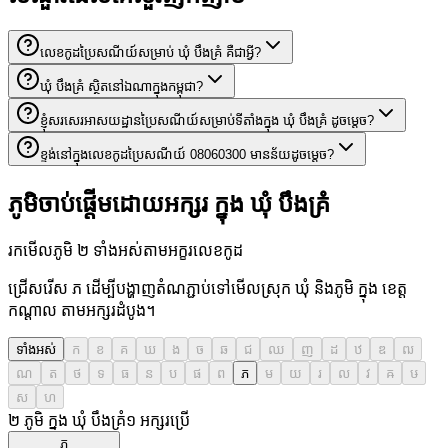
លេខកូដប្រៃសណីយ៍សម្រាប់ ឃុំ បឹងគ្រំ គឺជាអ្វី?
ឃុំ បឹងគ្រំ ស្ថិតនៅឯណាក្នុងកម្ពុជា?
ខ្ញុំសរសេរអាសយដ្ឋានប្រៃសណីយ៍សម្រាប់ទីតាំងក្នុង ឃុំ បឹងគ្រំ ដូចម្តេច?
ខ្ទង់នៅក្នុងលេខកូដប្រៃសណីយ៍ 08060300 មានន័យដូចម្តេច?
ភូមិចាប់ផ្តើមដោយអក្សរ ក្នុង ឃុំ បឹងគ្រំ
រកមើលភូមិ ២ ទាំងអស់តាមអក្ខរលេខកូដ
ជ្រើសរើស ភ ដើម្បីបង្ហាញតំណភ្ជាប់ទៅមើលស្រុក ឃុំ និងភូមិ ក្នុង ខេត្ត
កណ្តាល តាមអក្សរដំបូង។
ទាំងអស់
ក
ខ
គ
ឃ
ង
ច
ឆ
ជ
ឈ
ញ
ដ
ឋ
ឌ
ឍ
ណ
ត
ថ
ទ
ធ
ន
ប
ផ
ព
ភ
ម
យ
រ
ល
វ
ឝ
ឞ
ស
ហ
២ ភូមិ ក្នុង ឃុំ បឹងគ្រំ
១
អក្សរប្រើ
ភ