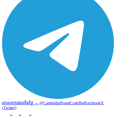
រកលេខកូដឥតគិតថ្លៃ → @CambodiaPostalCodeBot
Facebook
X
(Twitter)