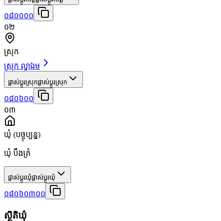
០៨០០០០
០២
ស្រុក
ស្រុក ល្វាឯម
ផ្លាស់ប្តូរស្រុក
ផ្លាស់ប្តូរស្រុក
០៨០៦០០
០៣
ឃុំ
(បច្ចុប្បន្ន)
ឃុំ បឹងគ្រំ
ផ្លាស់ប្តូរឃុំ
ផ្លាស់ប្តូរឃុំ
០៨០៦០៣០០
ស្ថិតិឃុំ