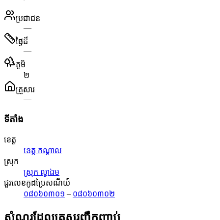
ប្រជាជន
—
ផ្ទៃដី
—
ភូមិ
២
គ្រួសារ
—
ទីតាំង
ខេត្ត
ខេត្ត កណ្តាល
ស្រុក
ស្រុក ល្វាឯម
ជួរលេខកូដប្រៃសណីយ៍
០៨០៦០៣០១
–
០៨០៦០៣០២
សំណួរដែលគេសួរញឹកញាប់