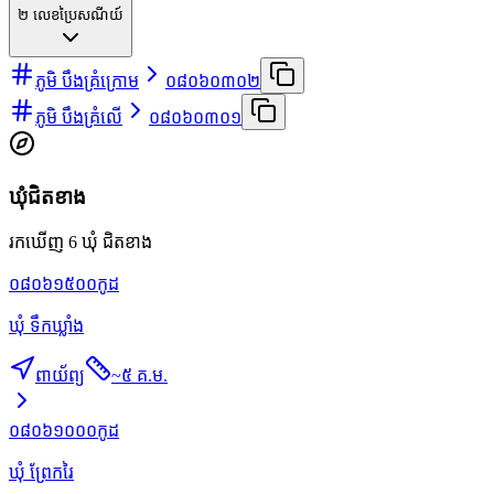
២
លេខប្រៃសណីយ៍
ភូមិ បឹងគ្រំក្រោម
០៨០៦០៣០២
ភូមិ បឹងគ្រំលើ
០៨០៦០៣០១
ឃុំជិតខាង
រកឃើញ 6 ឃុំ ជិតខាង
០៨០៦១៥០០
កូដ
ឃុំ ទឹកឃ្លាំង
ពាយ័ព្យ
~
៥ គ.ម.
០៨០៦១០០០
កូដ
ឃុំ ព្រែករៃ