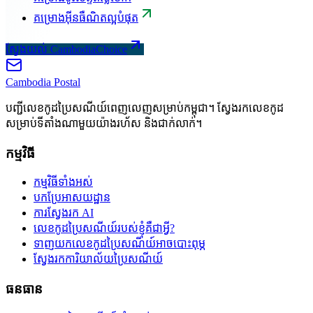
គម្រោងអ៊ីនធឺណិតល្អបំផុត
ស្វែងយល់ CambodiaChoice
Cambodia
Postal
បញ្ជីលេខកូដប្រៃសណីយ៍ពេញលេញសម្រាប់កម្ពុជា។ ស្វែងរកលេខកូដ
សម្រាប់ទីតាំងណាមួយយ៉ាងរហ័ស និងជាក់លាក់។
កម្មវិធី
កម្មវិធីទាំងអស់
បកប្រែអាសយដ្ឋាន
ការស្វែងរក AI
លេខកូដប្រៃសណីយ៍របស់ខ្ញុំគឺជាអ្វី?
ទាញយកលេខកូដប្រៃសណីយ៍អាចបោះពុម្ភ
ស្វែងរកការិយាល័យប្រៃសណីយ៍
ធនធាន