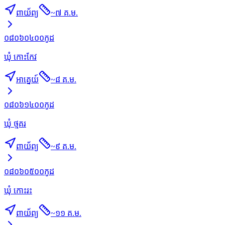
ពាយ័ព្យ
~
៧ គ.ម.
០៨០៦០៤០០
កូដ
ឃុំ កោះកែវ
អាគ្នេយ៍
~
៨ គ.ម.
០៨០៦១៤០០
កូដ
ឃុំ ថ្មគរ
ពាយ័ព្យ
~
៩ គ.ម.
០៨០៦០៥០០
កូដ
ឃុំ កោះរះ
ពាយ័ព្យ
~
១១ គ.ម.