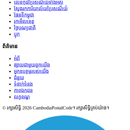
លេខកូដប្រៃសណីយ៍ទាំងអស់
ស្វែងរកការិយាល័យប្រៃសណីយ៍
ផែនទីកម្ពុជា
រកមើលខេត្ត
ថ្ងៃបុណ្យជាតិ
ប្លុក
ព័ត៌មាន
អំពី
ផ្សាយជាមួយពួកយើង
អ្នកឧបត្ថម្ភរបស់យើង
ជំនួយ
ទំនាក់ទំនង
ភាពឯកជន
លក្ខខណ្ឌ
© រក្សាសិទ្ធិ 2026 CambodiaPostalCode។ រក្សាសិទ្ធិគ្រប់យ៉ាង។