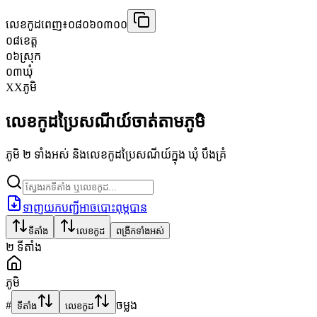
លេខកូដពេញ៖
០៨០៦០៣០០
០៨
ខេត្ត
០៦
ស្រុក
០៣
ឃុំ
XX
ភូមិ
លេខកូដប្រៃសណីយ៍ចាត់តាមភូមិ
ភូមិ ២ ទាំងអស់ និងលេខកូដប្រៃសណីយ៍ក្នុង ឃុំ បឹងគ្រំ
ទាញយកបញ្ជីអាចបោះពុម្ភបាន
ទីតាំង
លេខកូដ
ពង្រីកទាំងអស់
២
ទីតាំង
ភូមិ
#
ចម្លង
ទីតាំង
លេខកូដ