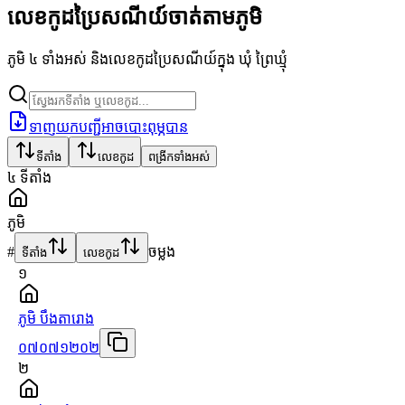
លេខកូដប្រៃសណីយ៍ចាត់តាមភូមិ
ភូមិ ៤ ទាំងអស់ និងលេខកូដប្រៃសណីយ៍ក្នុង ឃុំ ព្រៃឃ្មុំ
ទាញយកបញ្ជីអាចបោះពុម្ភបាន
ទីតាំង
លេខកូដ
ពង្រីកទាំងអស់
៤
ទីតាំង
ភូមិ
#
ចម្លង
ទីតាំង
លេខកូដ
១
ភូមិ បឹងតារោង
០៧០៧១២០២
២