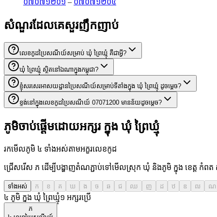
០៧០៧១២០១
–
០៧០៧១២០៤
សំណួរដែលគេសួរញឹកញាប់
លេខកូដប្រៃសណីយ៍សម្រាប់ ឃុំ ព្រៃឃ្មុំ គឺជាអ្វី?
ឃុំ ព្រៃឃ្មុំ ស្ថិតនៅឯណាក្នុងកម្ពុជា?
ខ្ញុំសរសេរអាសយដ្ឋានប្រៃសណីយ៍សម្រាប់ទីតាំងក្នុង ឃុំ ព្រៃឃ្មុំ ដូចម្តេច?
ខ្ទង់នៅក្នុងលេខកូដប្រៃសណីយ៍ 07071200 មានន័យដូចម្តេច?
ភូមិចាប់ផ្តើមដោយអក្សរ ក្នុង ឃុំ ព្រៃឃ្មុំ
រកមើលភូមិ ៤ ទាំងអស់តាមអក្ខរលេខកូដ
ជ្រើសរើស ភ ដើម្បីបង្ហាញតំណភ្ជាប់ទៅមើលស្រុក ឃុំ និងភូមិ ក្នុង ខេត្ត កំពត
ទាំងអស់
ក
ខ
គ
ឃ
ង
ច
ឆ
ជ
ឈ
ញ
ដ
ឋ
ឌ
ឍ
ណ
៤ ភូមិ ក្នុង ឃុំ ព្រៃឃ្មុំ
១
អក្សរប្រើ
ភ