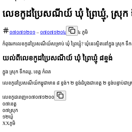
លេខកូដប្រៃសណីយ៍ ឃុំ ព្រៃឃ្មុំ, ស្រុ
០៧០៧១២០១
–
០៧០៧១២០៤
៤ ភូមិ
កំពុងរកលេខកូដប្រៃសណីយ៍សម្រាប់ ឃុំ ព្រៃឃ្មុំ? ឃុំនេះស្ថិតនៅក្នុង ស្រុក ទ
យល់ពីលេខកូដប្រៃសណីយ៍ ឃុំ ព្រៃឃ្មុំ ៨ខ្ទង់
ក្នុង ស្រុក ទឹកឈូ, ខេត្ត កំពត
លេខកូដប្រៃសណីយ៍កម្ពុជាមាន ៨ ខ្ទង់។ ២ ខ្ទង់ដំបូងជាខេត្ត ២ ខ្ទង់បន្ទាប់ជាស្
លេខកូដពេញ៖
០៧០៧១២០០
០៧
ខេត្ត
០៧
ស្រុក
១២
ឃុំ
XX
ភូមិ