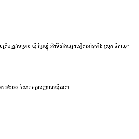
រឹមត្រូវសម្រាប់ ឃុំ ព្រៃឃ្មុំ និងទីតាំងផ្សេងទៀតនៅទូទាំង ស្រុក ទឹកឈូ។
 ខ្ទង់ ០៧០៧១២០០ កំណត់អត្តសញ្ញាណឃុំនេះ។