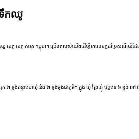
ក ទឹកឈូ
ឹកឈូ ខេត្ត ខេត្ត កំពត កម្ពុជា។ ប្រើថតរបស់យើងដើម្បីរកលេខកូដប្រៃសណីយ៍ដែលត្
រុក ២ ខ្ទង់បន្ទាប់ជាឃុំ និង ២ ខ្ទង់ចុងជាភូមិ។ ក្នុង ឃុំ ព្រៃឃ្មុំ បុព្វបទ ៦