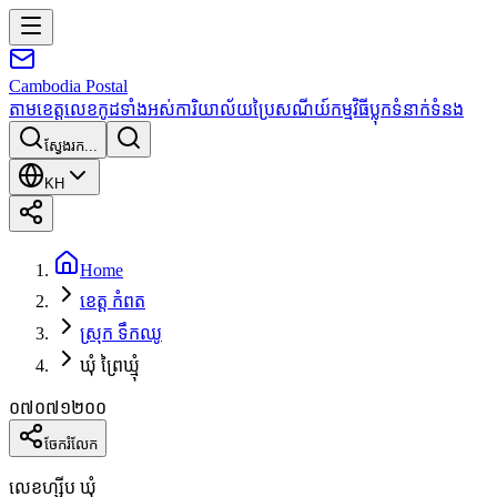
Cambodia
Postal
តាមខេត្ត
លេខកូដទាំងអស់
ការិយាល័យប្រៃសណីយ៍
កម្មវិធី
ប្លុក
ទំនាក់ទំនង
ស្វែងរក...
KH
Home
ខេត្ត កំពត
ស្រុក ទឹកឈូ
ឃុំ ព្រៃឃ្មុំ
០៧០៧១២០០
ចែករំលែក
លេខហ្ស៊ីប ឃុំ