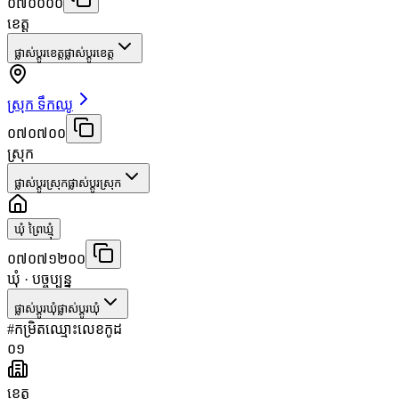
០៧០០០០
ខេត្ត
ផ្លាស់ប្តូរខេត្ត
ផ្លាស់ប្តូរខេត្ត
ស្រុក ទឹកឈូ
០៧០៧០០
ស្រុក
ផ្លាស់ប្តូរស្រុក
ផ្លាស់ប្តូរស្រុក
ឃុំ ព្រៃឃ្មុំ
០៧០៧១២០០
ឃុំ
· បច្ចុប្បន្ន
ផ្លាស់ប្តូរឃុំ
ផ្លាស់ប្តូរឃុំ
#
កម្រិត
ឈ្មោះ
លេខកូដ
០១
ខេត្ត