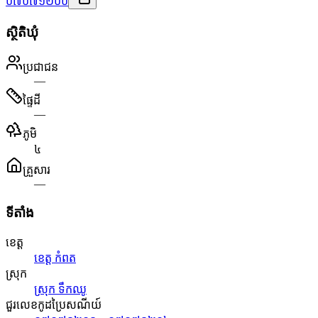
០៧០៧១២០០
ស្ថិតិឃុំ
ប្រជាជន
—
ផ្ទៃដី
—
ភូមិ
៤
គ្រួសារ
—
ទីតាំង
ខេត្ត
ខេត្ត កំពត
ស្រុក
ស្រុក ទឹកឈូ
ជួរលេខកូដប្រៃសណីយ៍