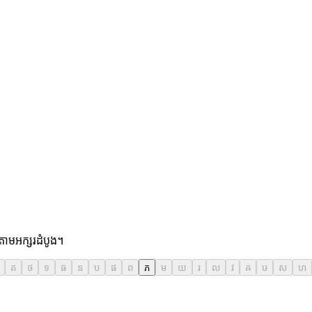
 តាមអក្សរដំបូង។
ត
ថ
ទ
ធ
ន
ប
ផ
ព
ភ
ម
យ
រ
ល
វ
ឝ
ឞ
ស
ហ