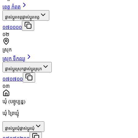
ខេត្ត កំពត
ផ្លាស់ប្តូរខេត្ត
ផ្លាស់ប្តូរខេត្ត
០៧០០០០
០២
ស្រុក
ស្រុក ទឹកឈូ
ផ្លាស់ប្តូរស្រុក
ផ្លាស់ប្តូរស្រុក
០៧០៧០០
០៣
ឃុំ
(បច្ចុប្បន្ន)
ឃុំ ព្រៃឃ្មុំ
ផ្លាស់ប្តូរឃុំ
ផ្លាស់ប្តូរឃុំ