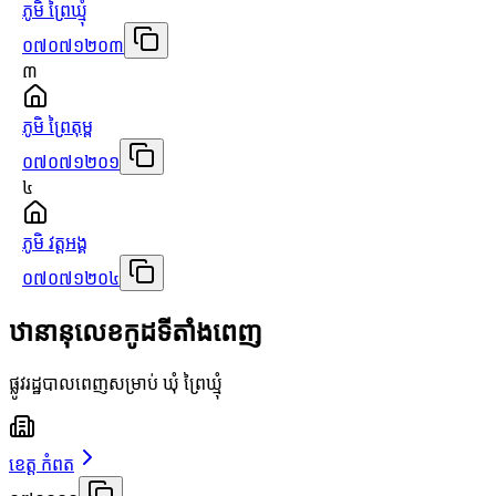
ភូមិ ព្រៃឃ្មុំ
០៧០៧១២០៣
៣
ភូមិ ព្រៃតុម្ព
០៧០៧១២០១
៤
ភូមិ វត្ដអង្គ
០៧០៧១២០៤
ឋានានុលេខកូដទីតាំងពេញ
ផ្លូវរដ្ឋបាលពេញសម្រាប់ ឃុំ ព្រៃឃ្មុំ
ខេត្ត កំពត