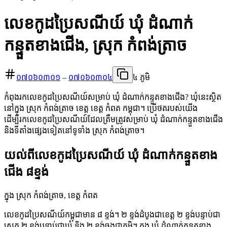
លេខកូដប្រៃសណីយ៍ ឃុំ ដំណាក់
កន្ទួតខាងជើង, ស្រុក កំពង់ត្រាច
០៧០៦០៣០១
–
០៧០៦០៣០៤
៤ ភូមិ
កំពុងរកលេខកូដប្រៃសណីយ៍សម្រាប់ ឃុំ ដំណាក់កន្ទួតខាងជើង? ឃុំនេះស្ថិត
នៅក្នុង ស្រុក កំពង់ត្រាច ខេត្ត ខេត្ត កំពត កម្ពុជា។ ប្រើថតរបស់យើង
ដើម្បីរកលេខកូដប្រៃសណីយ៍ដែលត្រឹមត្រូវសម្រាប់ ឃុំ ដំណាក់កន្ទួតខាងជើង
និងទីតាំងផ្សេងទៀតនៅទូទាំង ស្រុក កំពង់ត្រាច។
យល់ពីលេខកូដប្រៃសណីយ៍ ឃុំ ដំណាក់កន្ទួតខាង
ជើង ៨ខ្ទង់
ក្នុង ស្រុក កំពង់ត្រាច, ខេត្ត កំពត
លេខកូដប្រៃសណីយ៍កម្ពុជាមាន ៨ ខ្ទង់។ ២ ខ្ទង់ដំបូងជាខេត្ត ២ ខ្ទង់បន្ទាប់ជា
ស្រុក ២ ខ្ទង់បន្ទាប់ជាឃុំ និង ២ ខ្ទង់ចុងជាភូមិ។ ក្នុង ឃុំ ដំណាក់កន្ទួតខាង