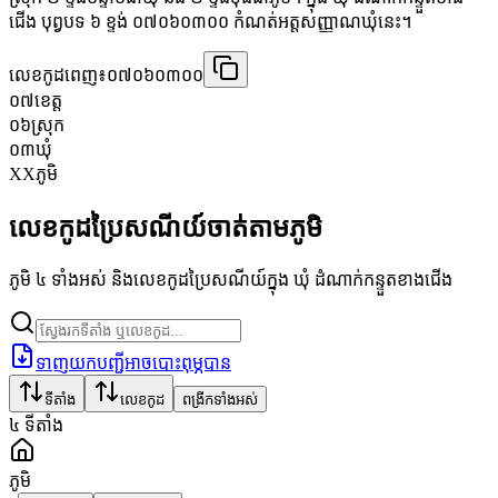
ជើង បុព្វបទ ៦ ខ្ទង់ ០៧០៦០៣០០ កំណត់អត្តសញ្ញាណឃុំនេះ។
លេខកូដពេញ៖
០៧០៦០៣០០
០៧
ខេត្ត
០៦
ស្រុក
០៣
ឃុំ
XX
ភូមិ
លេខកូដប្រៃសណីយ៍ចាត់តាមភូមិ
ភូមិ ៤ ទាំងអស់ និងលេខកូដប្រៃសណីយ៍ក្នុង ឃុំ ដំណាក់កន្ទួតខាងជើង
ទាញយកបញ្ជីអាចបោះពុម្ភបាន
ទីតាំង
លេខកូដ
ពង្រីកទាំងអស់
៤
ទីតាំង
ភូមិ