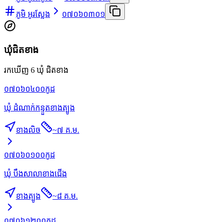
ភូមិ អូរស្លែង
០៧០៦០៣០១
ឃុំជិតខាង
រកឃើញ 6 ឃុំ ជិតខាង
០៧០៦០៤០០
កូដ
ឃុំ ដំណាក់កន្ទួតខាងត្បូង
ខាងលិច
~
៧ គ.ម.
០៧០៦០១០០
កូដ
ឃុំ បឹងសាលាខាងជើង
ខាងត្បូង
~
៨ គ.ម.
០៧០៦១២០០
កូដ