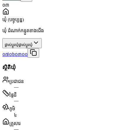
០៣
ឃុំ
(បច្ចុប្បន្ន)
ឃុំ ដំណាក់កន្ទួតខាងជើង
ផ្លាស់ប្តូរឃុំ
ផ្លាស់ប្តូរឃុំ
០៧០៦០៣០០
ស្ថិតិឃុំ
ប្រជាជន
—
ផ្ទៃដី
—
ភូមិ
៤
គ្រួសារ
—