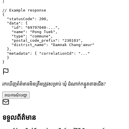
)
// Example response
{
"statusCode"
: 
200
,
"data"
: {
"id"
: 
"69797040-..."
,
"name"
: 
"Pong Tuek"
,
"type"
: 
"commune"
,
"postal_code_prefix"
: 
"230103"
,
"district_name"
: 
"Damnak Chang'aeur"
},
"metadata"
: {
"correlationId"
: 
"..."
}
}
រកឃើញព័ត៌មានមិនត្រឹមត្រូវសម្រាប់ ឃុំ ដំណាក់កន្ទួតខាងជើង?
រាយការណ៍បញ្ហា
ទទួលព័ត៌មាន