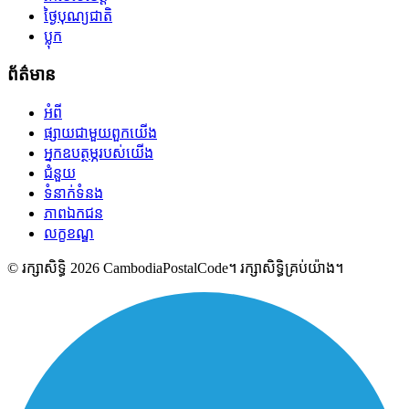
ថ្ងៃបុណ្យជាតិ
ប្លុក
ព័ត៌មាន
អំពី
ផ្សាយជាមួយពួកយើង
អ្នកឧបត្ថម្ភរបស់យើង
ជំនួយ
ទំនាក់ទំនង
ភាពឯកជន
លក្ខខណ្ឌ
© រក្សាសិទ្ធិ 2026 CambodiaPostalCode។ រក្សាសិទ្ធិគ្រប់យ៉ាង។