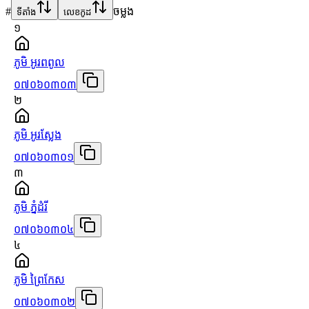
#
ចម្លង
ទីតាំង
លេខកូដ
១
ភូមិ អូរពពូល
០៧០៦០៣០៣
២
ភូមិ អូរស្លែង
០៧០៦០៣០១
៣
ភូមិ ភ្នំដំរី
០៧០៦០៣០៤
៤
ភូមិ ព្រៃកែស
០៧០៦០៣០២