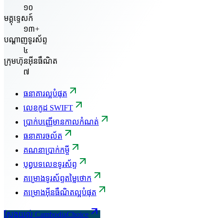
១០
មគ្គុទ្ទេសក៍
១៣+
បណ្តាញទូរស័ព្ទ
៤
ក្រុមហ៊ុនអ៊ីនធឺណិត
៧
ធនាគារល្អបំផុត
លេខកូដ SWIFT
ប្រាក់បញ្ញើមានកាលកំណត់
ធនាគារចល័ត
គណនាប្រាក់កម្ចី
បុព្វបទលេខទូរស័ព្ទ
គម្រោងទូរស័ព្ទតម្លៃថោក
គម្រោងអ៊ីនធឺណិតល្អបំផុត
ស្វែងយល់ CambodiaChoice