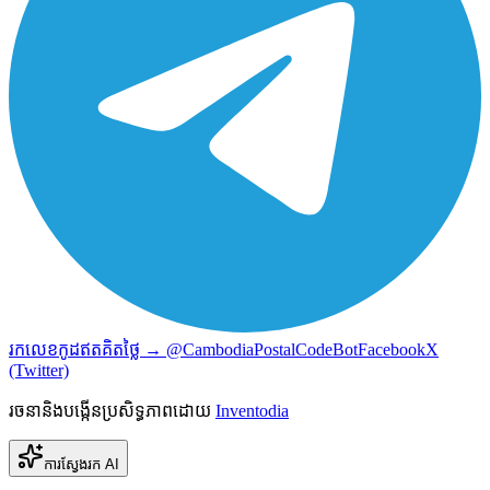
រកលេខកូដឥតគិតថ្លៃ → @CambodiaPostalCodeBot
Facebook
X
(Twitter)
រចនានិងបង្កើនប្រសិទ្ធភាពដោយ
Inventodia
ការស្វែងរក AI