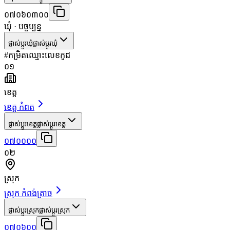
០៧០៦០៣០០
ឃុំ
· បច្ចុប្បន្ន
ផ្លាស់ប្តូរឃុំ
ផ្លាស់ប្តូរឃុំ
#
កម្រិត
ឈ្មោះ
លេខកូដ
០១
ខេត្ត
ខេត្ត កំពត
ផ្លាស់ប្តូរខេត្ត
ផ្លាស់ប្តូរខេត្ត
០៧០០០០
០២
ស្រុក
ស្រុក កំពង់ត្រាច
ផ្លាស់ប្តូរស្រុក
ផ្លាស់ប្តូរស្រុក
០៧០៦០០