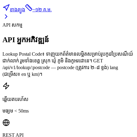
ខាងត្បូង
~
១២ គ.ម.
API សកម្ម
API អ្នកអភិវឌ្ឍន៍
Lookup Postal Code៖ ទាញយកព័ត៌មានលម្អិតសម្រាប់រូបកូដប្រៃសណីយ៍
ជាក់លាក់ រួមទាំងខេត្ត ស្រុក ឃុំ ភូមិ និងកូអរដោនេ។ GET
/api/v1/lookup/:postcode — postcode (ត្រូវការ ២–៨ ខ្ទង់) lang
(ជម្រើស៖ en ឬ km)។
ឆ្លើយតបរហ័ស
មធ្យម < 50ms
REST API