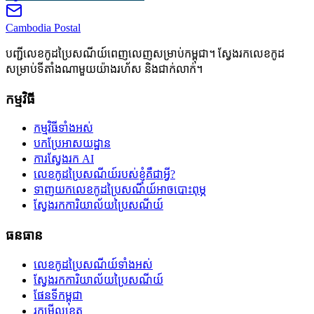
Cambodia
Postal
បញ្ជីលេខកូដប្រៃសណីយ៍ពេញលេញសម្រាប់កម្ពុជា។ ស្វែងរកលេខកូដ
សម្រាប់ទីតាំងណាមួយយ៉ាងរហ័ស និងជាក់លាក់។
កម្មវិធី
កម្មវិធីទាំងអស់
បកប្រែអាសយដ្ឋាន
ការស្វែងរក AI
លេខកូដប្រៃសណីយ៍របស់ខ្ញុំគឺជាអ្វី?
ទាញយកលេខកូដប្រៃសណីយ៍អាចបោះពុម្ភ
ស្វែងរកការិយាល័យប្រៃសណីយ៍
ធនធាន
លេខកូដប្រៃសណីយ៍ទាំងអស់
ស្វែងរកការិយាល័យប្រៃសណីយ៍
ផែនទីកម្ពុជា
រកមើលខេត្ត