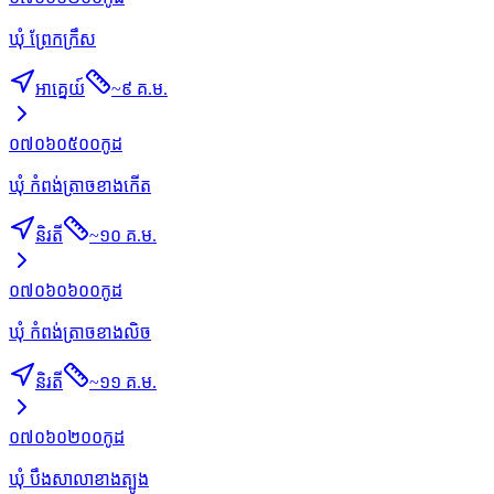
ឃុំ ព្រែកក្រឹស
អាគ្នេយ៍
~
៩ គ.ម.
០៧០៦០៥០០
កូដ
ឃុំ កំពង់ត្រាចខាងកើត
និរតី
~
១០ គ.ម.
០៧០៦០៦០០
កូដ
ឃុំ កំពង់ត្រាចខាងលិច
និរតី
~
១១ គ.ម.
០៧០៦០២០០
កូដ
ឃុំ បឹងសាលាខាងត្បូង