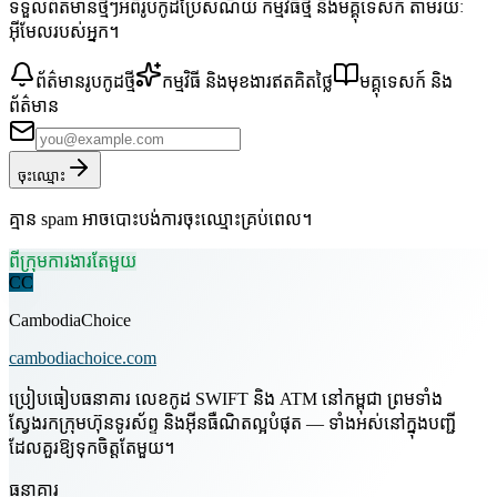
ទទួលព័ត៌មានថ្មីៗអំពីរូបកូដប្រៃសណីយ៍ កម្មវិធីថ្មី និងមគ្គុទេសក៍ តាមរយៈ
អ៊ីមែលរបស់អ្នក។
ព័ត៌មានរូបកូដថ្មី
កម្មវិធី និងមុខងារឥតគិតថ្លៃ
មគ្គុទេសក៍ និង
ព័ត៌មាន
ចុះឈ្មោះ
គ្មាន spam អាចបោះបង់ការចុះឈ្មោះគ្រប់ពេល។
ពីក្រុមការងារតែមួយ
CC
CambodiaChoice
cambodiachoice.com
ប្រៀបធៀបធនាគារ លេខកូដ SWIFT និង ATM នៅកម្ពុជា ព្រមទាំង
ស្វែងរកក្រុមហ៊ុនទូរស័ព្ទ និងអ៊ីនធឺណិតល្អបំផុត — ទាំងអស់នៅក្នុងបញ្ជី
ដែលគួរឱ្យទុកចិត្តតែមួយ។
ធនាគារ