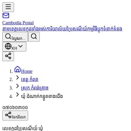
Cambodia
Postal
តាមខេត្ត
លេខកូដទាំងអស់
ការិយាល័យប្រៃសណីយ៍
កម្មវិធី
ប្លុក
ទំនាក់ទំនង
ស្វែងរក...
KH
Home
ខេត្ត កំពត
ស្រុក កំពង់ត្រាច
ឃុំ ដំណាក់កន្ទួតខាងជើង
០៧០៦០៣០០
ចែករំលែក
លេខកូដប្រៃសណីយ៍ ឃុំ