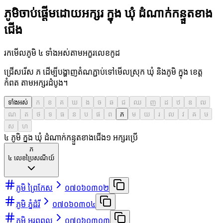
ភូមិចាប់ផ្តើមដោយអក្សរ ក្នុង ឃុំ ដំណាក់កន្ទួតខាង
ជើង
រកមើលភូមិ ៤ ទាំងអស់តាមអក្ខរលេខកូដ
ជ្រើសរើស ភ ដើម្បីបង្ហាញតំណភ្ជាប់ទៅមើលស្រុក ឃុំ និងភូមិ ក្នុង ខេត្ត
កំពត តាមអក្សរដំបូង។
ទាំងអស់
ក
ខ
គ
ឃ
ង
ច
ឆ
ជ
ឈ
ញ
ដ
ឋ
ឌ
ឍ
ណ
ត
ថ
ទ
ធ
ន
ប
ផ
ព
ភ
ម
យ
រ
ល
វ
ឝ
ឞ
ស
ហ
៤ ភូមិ ក្នុង ឃុំ ដំណាក់កន្ទួតខាងជើង
១
អក្សរប្រើ
ភ
៤
លេខប្រៃសណីយ៍
ភូមិ ព្រៃកែស
០៧០៦០៣០២
ភូមិ ភ្នំដំរី
០៧០៦០៣០៤
ភូមិ អូរពពូល
០៧០៦០៣០៣