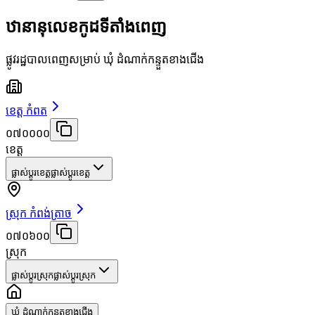
ឋានានុលេខកូដទីតាំងពេញ
ផ្លូវរដ្ឋបាលពេញសម្រាប់ ឃុំ ដំណាក់កន្ទួតខាងជើង
ខេត្ត កំពត
០៧០០០០
ខេត្ត
ផ្លាស់ប្តូរខេត្ត
ផ្លាស់ប្តូរខេត្ត
ស្រុក កំពង់ត្រាច
០៧០៦០០
ស្រុក
ផ្លាស់ប្តូរស្រុក
ផ្លាស់ប្តូរស្រុក
ឃុំ ដំណាក់កន្ទួតខាងជើង