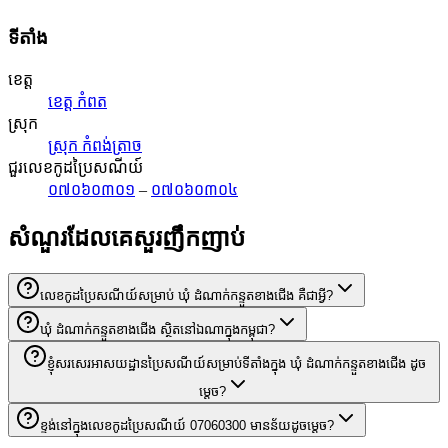
ទីតាំង
ខេត្ត
ខេត្ត កំពត
ស្រុក
ស្រុក កំពង់ត្រាច
ជួរលេខកូដប្រៃសណីយ៍
០៧០៦០៣០១
–
០៧០៦០៣០៤
សំណួរដែលគេសួរញឹកញាប់
លេខកូដប្រៃសណីយ៍សម្រាប់ ឃុំ ដំណាក់កន្ទួតខាងជើង គឺជាអ្វី?
ឃុំ ដំណាក់កន្ទួតខាងជើង ស្ថិតនៅឯណាក្នុងកម្ពុជា?
ខ្ញុំសរសេរអាសយដ្ឋានប្រៃសណីយ៍សម្រាប់ទីតាំងក្នុង ឃុំ ដំណាក់កន្ទួតខាងជើង ដូច
ម្តេច?
ខ្ទង់នៅក្នុងលេខកូដប្រៃសណីយ៍ 07060300 មានន័យដូចម្តេច?