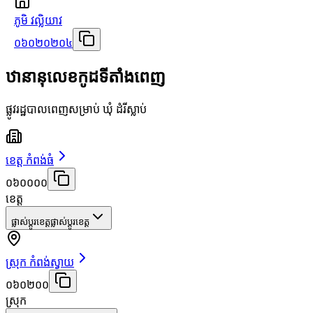
ភូមិ វល្លិយាវ
០៦០២០២០៤
ឋានានុលេខកូដទីតាំងពេញ
ផ្លូវរដ្ឋបាលពេញសម្រាប់ ឃុំ ដំរីស្លាប់
ខេត្ត កំពង់ធំ
០៦០០០០
ខេត្ត
ផ្លាស់ប្តូរខេត្ត
ផ្លាស់ប្តូរខេត្ត
ស្រុក កំពង់ស្វាយ
០៦០២០០
ស្រុក