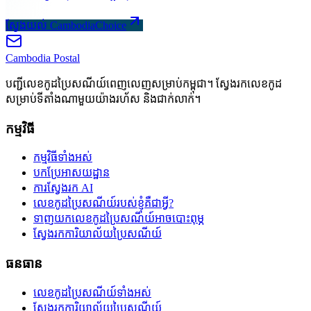
ស្វែងយល់ CambodiaChoice
Cambodia
Postal
បញ្ជីលេខកូដប្រៃសណីយ៍ពេញលេញសម្រាប់កម្ពុជា។ ស្វែងរកលេខកូដ
សម្រាប់ទីតាំងណាមួយយ៉ាងរហ័ស និងជាក់លាក់។
កម្មវិធី
កម្មវិធីទាំងអស់
បកប្រែអាសយដ្ឋាន
ការស្វែងរក AI
លេខកូដប្រៃសណីយ៍របស់ខ្ញុំគឺជាអ្វី?
ទាញយកលេខកូដប្រៃសណីយ៍អាចបោះពុម្ភ
ស្វែងរកការិយាល័យប្រៃសណីយ៍
ធនធាន
លេខកូដប្រៃសណីយ៍ទាំងអស់
ស្វែងរកការិយាល័យប្រៃសណីយ៍