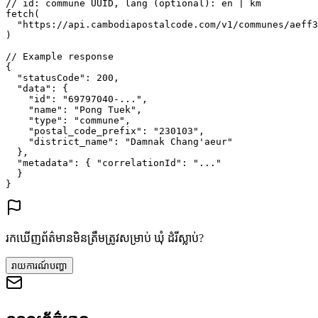
// id: commune UUID, lang (optional): en | km
fetch
(
"https://api.cambodiapostalcode.com/v1/communes/aeff3
)
// Example response
{
"statusCode"
: 
200
,
"data"
: {
"id"
: 
"69797040-..."
,
"name"
: 
"Pong Tuek"
,
"type"
: 
"commune"
,
"postal_code_prefix"
: 
"230103"
,
"district_name"
: 
"Damnak Chang'aeur"
},
"metadata"
: {
"correlationId"
: 
"..."
}
}
រកឃើញព័ត៌មានមិនត្រឹមត្រូវសម្រាប់ ឃុំ ដំរីស្លាប់?
រាយការណ៍បញ្ហា