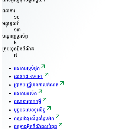
ធនាគារ
១០
មគ្គុទ្ទេសក៍
១៣+
បណ្តាញទូរស័ព្ទ
៤
ក្រុមហ៊ុនអ៊ីនធឺណិត
៧
ធនាគារល្អបំផុត
លេខកូដ SWIFT
ប្រាក់បញ្ញើមានកាលកំណត់
ធនាគារចល័ត
គណនាប្រាក់កម្ចី
បុព្វបទលេខទូរស័ព្ទ
គម្រោងទូរស័ព្ទតម្លៃថោក
គម្រោងអ៊ីនធឺណិតល្អបំផុត