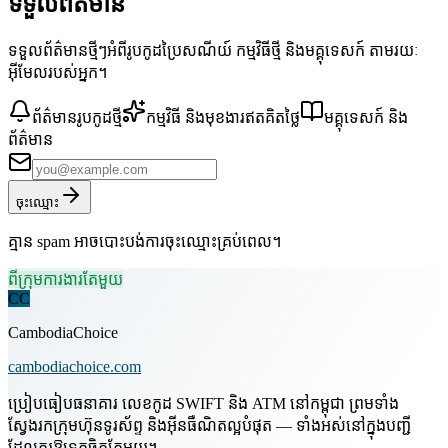
ទទួលព័ត៌មាន
ទទួលព័ត៌មានថ្មីៗអំពីរូបកូដប្រៃសណីយ៍ កម្មវិធីថ្មី និងមគ្គុទេសក៍ តាមរយៈ
អ៊ីមែលរបស់អ្នក។
ព័ត៌មានរូបកូដថ្មី
កម្មវិធី និងមុខងារឥតគិតថ្លៃ
មគ្គុទេសក៍ និង
ព័ត៌មាន
ចុះឈ្មោះ
គ្មាន spam អាចបោះបង់ការចុះឈ្មោះគ្រប់ពេល។
ពីក្រុមការងារតែមួយ
CC
CambodiaChoice
cambodiachoice.com
ប្រៀបធៀបធនាគារ លេខកូដ SWIFT និង ATM នៅកម្ពុជា ព្រមទាំង
ស្វែងរកក្រុមហ៊ុនទូរស័ព្ទ និងអ៊ីនធឺណិតល្អបំផុត — ទាំងអស់នៅក្នុងបញ្ជី
ដែលគួរឱ្យទុកចិត្តតែមួយ។