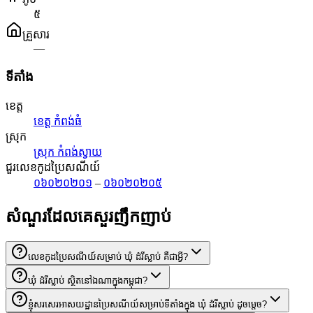
៥
គ្រួសារ
—
ទីតាំង
ខេត្ត
ខេត្ត កំពង់ធំ
ស្រុក
ស្រុក កំពង់ស្វាយ
ជួរលេខកូដប្រៃសណីយ៍
០៦០២០២០១
–
០៦០២០២០៥
សំណួរដែលគេសួរញឹកញាប់
លេខកូដប្រៃសណីយ៍សម្រាប់ ឃុំ ដំរីស្លាប់ គឺជាអ្វី?
ឃុំ ដំរីស្លាប់ ស្ថិតនៅឯណាក្នុងកម្ពុជា?
ខ្ញុំសរសេរអាសយដ្ឋានប្រៃសណីយ៍សម្រាប់ទីតាំងក្នុង ឃុំ ដំរីស្លាប់ ដូចម្តេច?