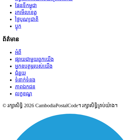
ផែនទីកម្ពុជា
រកមើលខេត្ត
ថ្ងៃបុណ្យជាតិ
ប្លុក
ព័ត៌មាន
អំពី
ផ្សាយជាមួយពួកយើង
អ្នកឧបត្ថម្ភរបស់យើង
ជំនួយ
ទំនាក់ទំនង
ភាពឯកជន
លក្ខខណ្ឌ
© រក្សាសិទ្ធិ 2026 CambodiaPostalCode។ រក្សាសិទ្ធិគ្រប់យ៉ាង។