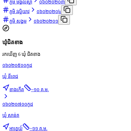
ភូមិ មង្គលស្លា
០៦០២០២០៣
ភូមិ វល្លិយាវ
០៦០២០២០៤
ភូមិ សង្គម
០៦០២០២០១
ឃុំជិតខាង
រកឃើញ 6 ឃុំ ជិតខាង
០៦០២០៥០០
កូដ
ឃុំ នីពេជ
ខាងកើត
~
១០ គ.ម.
០៦០២០៧០០
កូដ
ឃុំ សាន់គ
អាគ្នេយ៍
~
១១ គ.ម.