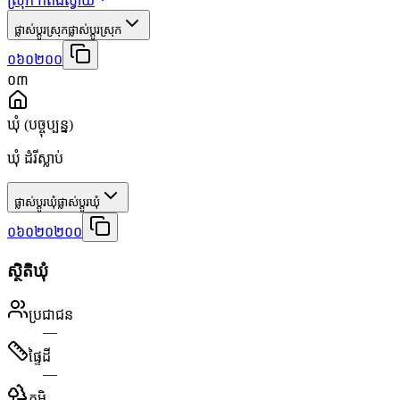
ស្រុក កំពង់ស្វាយ
ផ្លាស់ប្តូរស្រុក
ផ្លាស់ប្តូរស្រុក
០៦០២០០
០៣
ឃុំ
(បច្ចុប្បន្ន)
ឃុំ ដំរីស្លាប់
ផ្លាស់ប្តូរឃុំ
ផ្លាស់ប្តូរឃុំ
០៦០២០២០០
ស្ថិតិឃុំ
ប្រជាជន
—
ផ្ទៃដី
—
ភូមិ