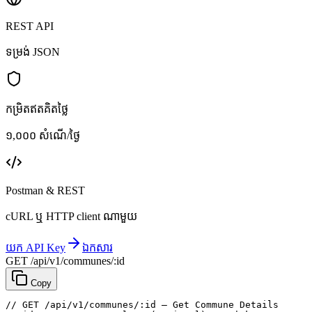
REST API
ទម្រង់ JSON
កម្រិតឥតគិតថ្លៃ
១,០០០ សំណើ/ថ្ងៃ
Postman & REST
cURL ឬ HTTP client ណាមួយ
យក API Key
ឯកសារ
GET /api/v1/communes/:id
Copy
// GET /api/v1/communes/:id — Get Commune Details