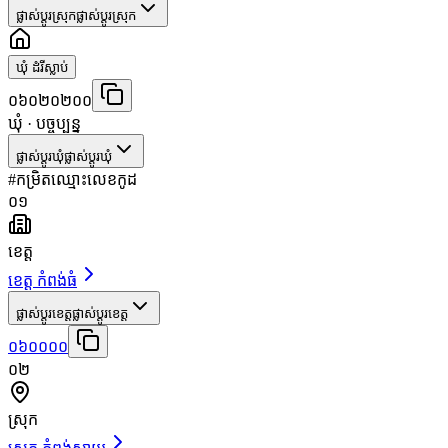
ផ្លាស់ប្តូរស្រុក
ផ្លាស់ប្តូរស្រុក
ឃុំ ដំរីស្លាប់
០៦០២០២០០
ឃុំ
· បច្ចុប្បន្ន
ផ្លាស់ប្តូរឃុំ
ផ្លាស់ប្តូរឃុំ
#
កម្រិត
ឈ្មោះ
លេខកូដ
០១
ខេត្ត
ខេត្ត កំពង់ធំ
ផ្លាស់ប្តូរខេត្ត
ផ្លាស់ប្តូរខេត្ត
០៦០០០០
០២
ស្រុក