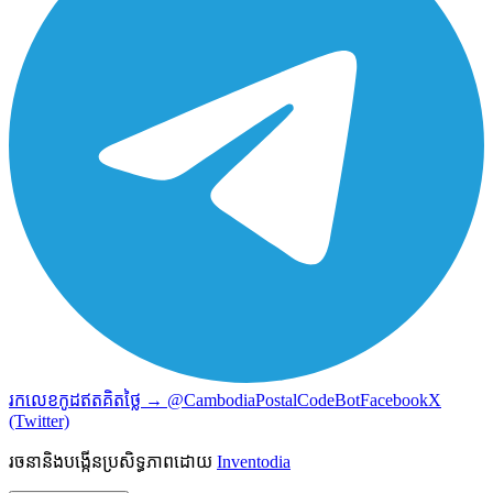
រកលេខកូដឥតគិតថ្លៃ → @CambodiaPostalCodeBot
Facebook
X
(Twitter)
រចនានិងបង្កើនប្រសិទ្ធភាពដោយ
Inventodia