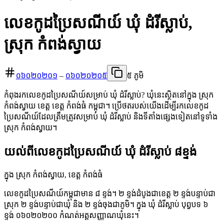
លេខកូដប្រៃសណីយ៍ ឃុំ ដំរីស្លាប់,
ស្រុក កំពង់ស្វាយ
០៦០២០២០១
–
០៦០២០២០៥
៥ ភូមិ
កំពុងរកលេខកូដប្រៃសណីយ៍សម្រាប់ ឃុំ ដំរីស្លាប់? ឃុំនេះស្ថិតនៅក្នុង ស្រុក
កំពង់ស្វាយ ខេត្ត ខេត្ត កំពង់ធំ កម្ពុជា។ ប្រើថតរបស់យើងដើម្បីរកលេខកូដ
ប្រៃសណីយ៍ដែលត្រឹមត្រូវសម្រាប់ ឃុំ ដំរីស្លាប់ និងទីតាំងផ្សេងទៀតនៅទូទាំង
ស្រុក កំពង់ស្វាយ។
យល់ពីលេខកូដប្រៃសណីយ៍ ឃុំ ដំរីស្លាប់ ៨ខ្ទង់
ក្នុង ស្រុក កំពង់ស្វាយ, ខេត្ត កំពង់ធំ
លេខកូដប្រៃសណីយ៍កម្ពុជាមាន ៨ ខ្ទង់។ ២ ខ្ទង់ដំបូងជាខេត្ត ២ ខ្ទង់បន្ទាប់ជា
ស្រុក ២ ខ្ទង់បន្ទាប់ជាឃុំ និង ២ ខ្ទង់ចុងជាភូមិ។ ក្នុង ឃុំ ដំរីស្លាប់ បុព្វបទ ៦
ខ្ទង់ ០៦០២០២០០ កំណត់អត្តសញ្ញាណឃុំនេះ។