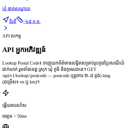
ឃុំ ផាត់សណ្ដាយ
និរតី
~
៤៨ គ.ម.
API សកម្ម
API អ្នកអភិវឌ្ឍន៍
Lookup Postal Code៖ ទាញយកព័ត៌មានលម្អិតសម្រាប់រូបកូដប្រៃសណីយ៍
ជាក់លាក់ រួមទាំងខេត្ត ស្រុក ឃុំ ភូមិ និងកូអរដោនេ។ GET
/api/v1/lookup/:postcode — postcode (ត្រូវការ ២–៨ ខ្ទង់) lang
(ជម្រើស៖ en ឬ km)។
ឆ្លើយតបរហ័ស
មធ្យម < 50ms