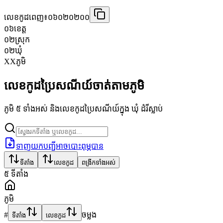
លេខកូដពេញ៖
០៦០២០២០០
០៦
ខេត្ត
០២
ស្រុក
០២
ឃុំ
XX
ភូមិ
លេខកូដប្រៃសណីយ៍ចាត់តាមភូមិ
ភូមិ ៥ ទាំងអស់ និងលេខកូដប្រៃសណីយ៍ក្នុង ឃុំ ដំរីស្លាប់
ទាញយកបញ្ជីអាចបោះពុម្ភបាន
ទីតាំង
លេខកូដ
ពង្រីកទាំងអស់
៥
ទីតាំង
ភូមិ
#
ចម្លង
ទីតាំង
លេខកូដ