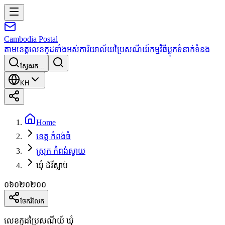
Cambodia
Postal
តាមខេត្ត
លេខកូដទាំងអស់
ការិយាល័យប្រៃសណីយ៍
កម្មវិធី
ប្លុក
ទំនាក់ទំនង
ស្វែងរក...
KH
Home
ខេត្ត កំពង់ធំ
ស្រុក កំពង់ស្វាយ
ឃុំ ដំរីស្លាប់
០៦០២០២០០
ចែករំលែក
លេខកូដប្រៃសណីយ៍ ឃុំ