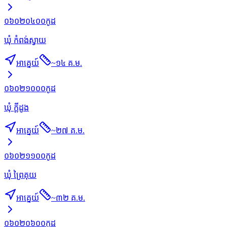
០៦០២០៤០០
កូដ
ឃុំ កំពង់ស្វាយ
អាគ្នេយ៍
~
១៤ គ.ម.
០៦០២១០០០
កូដ
ឃុំ ក្ដីដូង
អាគ្នេយ៍
~
២៧ គ.ម.
០៦០២១១០០
កូដ
ឃុំ ព្រៃគុយ
អាគ្នេយ៍
~
៣២ គ.ម.
០៦០២០៦០០
កូដ