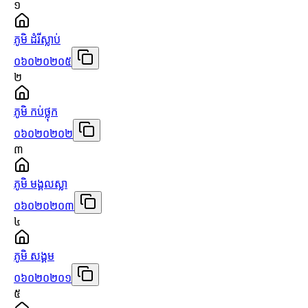
១
ភូមិ ដំរីស្លាប់
០៦០២០២០៥
២
ភូមិ កប់ថ្លុក
០៦០២០២០២
៣
ភូមិ មង្គលស្លា
០៦០២០២០៣
៤
ភូមិ សង្គម
០៦០២០២០១
៥