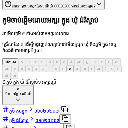
ខ្ទង់នៅក្នុងលេខកូដប្រៃសណីយ៍ 06020200 មានន័យដូចម្តេច?
ភូមិចាប់ផ្តើមដោយអក្សរ ក្នុង ឃុំ ដំរីស្លាប់
រកមើលភូមិ ៥ ទាំងអស់តាមអក្ខរលេខកូដ
ជ្រើសរើស ភ ដើម្បីបង្ហាញតំណភ្ជាប់ទៅមើលស្រុក ឃុំ និងភូមិ ក្នុង ខេត្ត
កំពង់ធំ តាមអក្សរដំបូង។
ទាំងអស់
ក
ខ
គ
ឃ
ង
ច
ឆ
ជ
ឈ
ញ
ដ
ឋ
ឌ
ឍ
ណ
ត
ថ
ទ
ធ
ន
ប
ផ
ព
ភ
ម
យ
រ
ល
វ
ឝ
ឞ
ស
ហ
៥ ភូមិ ក្នុង ឃុំ ដំរីស្លាប់
១
អក្សរប្រើ
ភ
៥
លេខប្រៃសណីយ៍
ភូមិ កប់ថ្លុក
០៦០២០២០២
ភូមិ ដំរីស្លាប់
០៦០២០២០៥